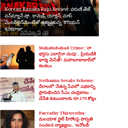
Korean Kanaka Raju Review: వరుణ్ తేజ్
వన్‌మ్యాన్ షో.. కామెడీ, యాక్షన్, మాస్
ఎంటర్‌టైన్‌మెంట్‌తో ఆకట్టుకున్న ‘కొరియన్
కనకరాజు’
Mahabubabad Crime: ‘నా
భర్తను ఎలాగైనా చంపు’.. ప్రియుడికి
భార్య మెసేజ్? మహబూబాబాద్‌లో
కలకలం
Nethanna Sevalo Scheme:
చీరాలలో ‘నేతన్న సేవలో’ పథకాన్ని
ప్రారంభించిన సీఎం చంద్రబాబు –
చేనేత కుటుంబాలకు రూ.179 కోట్లు
Parvathy Thiruvothu:
మలయాళ స్టార్ హీరోలపై పార్వతి
సంచలన వ్యాఖ్యలు.. ‘ఐనోబడీ’