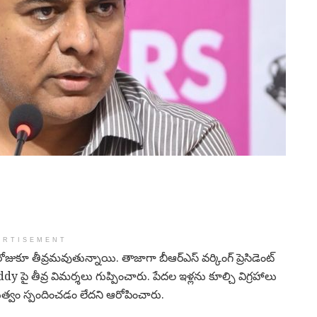
ERTISEMENT
ుకూ తీవ్రమవుతున్నాయి. తాజాగా బీఆర్ఎస్ వర్కింగ్ ప్రెసిడెంట్
ddy
పై తీవ్ర విమర్శలు గుప్పించారు. పేదల ఇళ్లను కూల్చి విగ్రహాలు
్రభుత్వం స్పందించడం లేదని ఆరోపించారు.