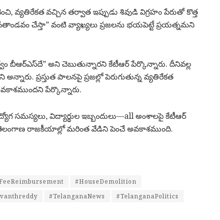
ి, వ్యతిరేకత వచ్చిన తర్వాత ఇప్పుడు శివుడి విగ్రహం పేరుతో కొత్త
తే శివతాండవం చేస్తా” వంటి వ్యాఖ్యలు ప్రజలను భయపెట్టే ప్రయత్నమని
త్వం బీఆర్ఎస్‌దే” అని చెబుతున్నారని కేటీఆర్ పేర్కొన్నారు. దీనివల్ల
 అన్నారు. ప్రస్తుత పాలనపై ప్రజల్లో పెరుగుతున్న వ్యతిరేకత
అవకాశముందని పేర్కొన్నారు.
రుద్యోగ సమస్యలు, విద్యార్థుల ఇబ్బందులు—all అంశాలపై కేటీఆర్
 తెలంగాణ రాజకీయాల్లో మరింత వేడిని పెంచే అవకాశముంది.
FeeReimbursement
#HouseDemolition
evanthreddy
#TelanganaNews
#TelanganaPolitics