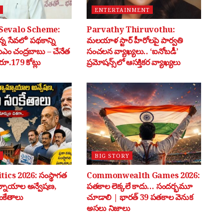
ENTERTAINMENT
Sevalo Scheme:
Parvathy Thiruvothu:
్న సేవలో’ పథకాన్ని
మలయాళ స్టార్ హీరోలపై పార్వతి
సీఎం చంద్రబాబు – చేనేత
సంచలన వ్యాఖ్యలు.. ‘ఐనోబడీ’
ూ.179 కోట్లు
ప్రమోషన్స్‌లో ఆసక్తికర వ్యాఖ్యలు
BIG STORY
tics 2026: సంస్థాగత
Commonwealth Games 2026:
మ్నాయాల అన్వేషణ,
పతకాల లెక్కలే కాదు… సందర్భమూ
ంకేతాలు
చూడాలి | భారత్ 39 పతకాల వెనుక
అసలు నిజాలు