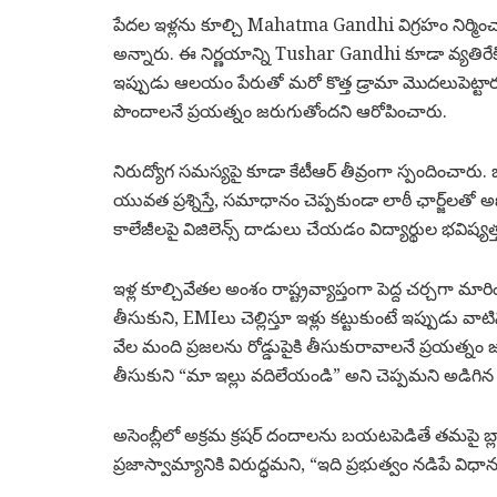
పేదల ఇళ్లను కూల్చి
Mahatma Gandhi
విగ్రహం నిర్మిం
అన్నారు. ఈ నిర్ణయాన్ని
Tushar Gandhi
కూడా వ్యతిరేక
ఇప్పుడు ఆలయం పేరుతో మరో కొత్త డ్రామా మొదలుపెట్టారని
పొందాలనే ప్రయత్నం జరుగుతోందని ఆరోపించారు.
నిరుద్యోగ సమస్యపై కూడా కేటీఆర్ తీవ్రంగా స్పందించారు
యువత ప్రశ్నిస్తే, సమాధానం చెప్పకుండా లాఠీ ఛార్జ్‌లతో అణ
కాలేజీలపై విజిలెన్స్ దాడులు చేయడం విద్యార్థుల భవిష్
ఇళ్ల కూల్చివేతల అంశం రాష్ట్రవ్యాప్తంగా పెద్ద చర్చగా 
తీసుకుని, EMIలు చెల్లిస్తూ ఇళ్లు కట్టుకుంటే ఇప్పుడు వాట
వేల మంది ప్రజలను రోడ్డుపైకి తీసుకురావాలనే ప్రయత్నం జర
తీసుకుని “మా ఇల్లు వదిలేయండి” అని చెప్పమని అడిగిన సం
అసెంబ్లీలో అక్రమ క్రషర్ దందాలను బయటపెడితే తమపై బ్లాక
ప్రజాస్వామ్యానికి విరుద్ధమని, “ఇది ప్రభుత్వం నడిపే విధా