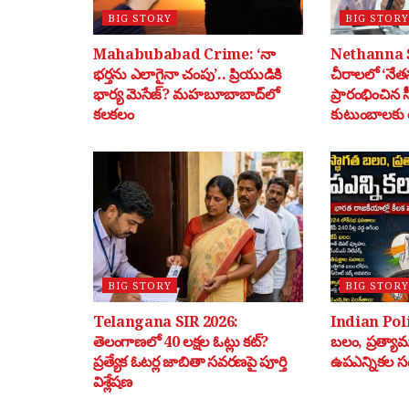
BIG STORY
BIG STORY
Mahabubabad Crime: ‘నా
Nethanna 
భర్తను ఎలాగైనా చంపు’.. ప్రియుడికి
చీరాలలో ‘నేతన
భార్య మెసేజ్? మహబూబాబాద్‌లో
ప్రారంభించిన 
కలకలం
కుటుంబాలకు ర
BIG STORY
BIG STORY
Telangana SIR 2026:
Indian Poli
తెలంగాణలో 40 లక్షల ఓట్లు కట్?
బలం, ప్రత్యా
ప్రత్యేక ఓటర్ల జాబితా సవరణపై పూర్తి
ఉపఎన్నికల స
విశ్లేషణ