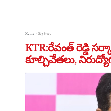
Home
Big Story
KTR:రేవంత్ రెడ్డి సర్కార
కూల్చివేతలు, నిరుద్యో