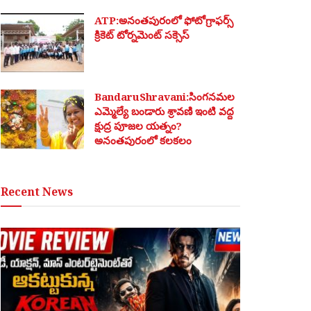
ATP:అనంతపురంలో ఫోటోగ్రాఫర్స్
క్రికెట్ టోర్నమెంట్ సక్సెస్
BandaruShravani:సింగనమల
ఎమ్మెల్యే బండారు శ్రావణి ఇంటి వద్ద
క్షుద్ర పూజల యత్నం?
అనంతపురంలో కలకలం
Recent News