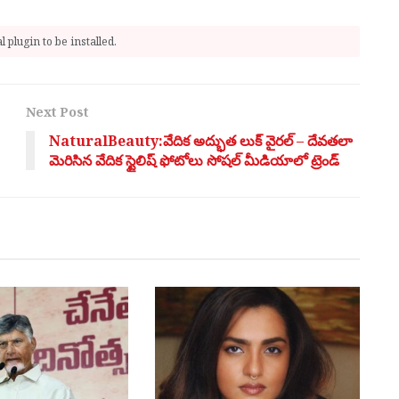
 plugin to be installed.
Next Post
NaturalBeauty:వేదిక అద్భుత లుక్ వైరల్ – దేవతలా
మెరిసిన వేదిక స్టైలిష్ ఫోటోలు సోషల్ మీడియాలో ట్రెండ్