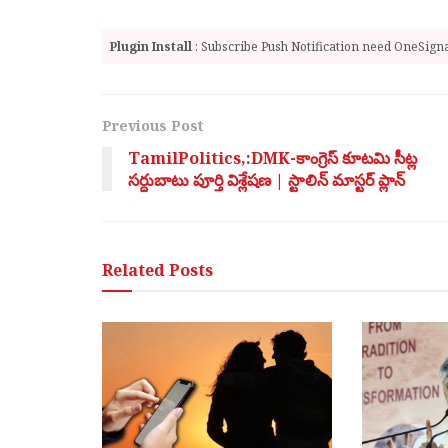
Plugin Install
: Subscribe Push Notification need OneSignal
Previous Post
TamilPolitics,:DMK-కాంగ్రెస్ కూటమి సీట్ల
సర్దుబాటు పూర్తి విశ్లేషణ | స్టాలిన్ మాస్టర్ ప్లాన్
Related
Posts