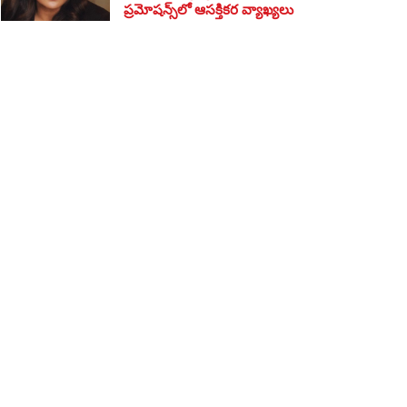
ప్రమోషన్స్‌లో ఆసక్తికర వ్యాఖ్యలు