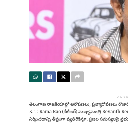
ADV
తెలంగాణ రాజకీయాల్లో ఆరోపణలు, ప్రత్యారోపణలు రోజురోజ
K. T. Rama Rao
(కేటీఆర్) ముఖ్యమంత్రి
Revanth Re
నిర్మించడాన్ని తీవ్రంగా వ్యతిరేకిస్తూ, ప్రజల సమస్యలపై ప