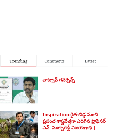
Trending
Comments
Latest
వాట్సాప్ గవర్నెన్స్
Inspiration:రైతుబిడ్డ నుంచి
ప్రపంచ శాస్త్రవేత్తగా ఎదిగిన ప్రొఫెసర్
ఎన్. సుబ్బారెడ్డి విజయగాథ |