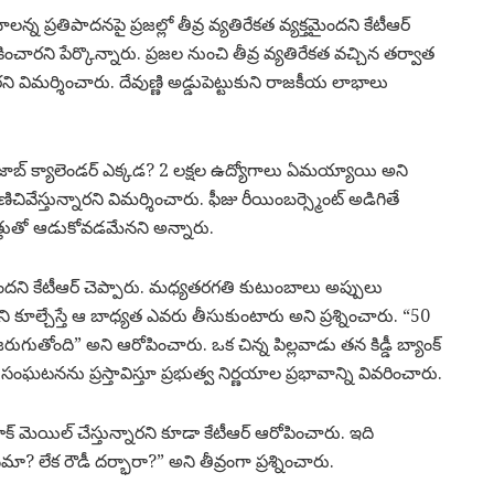
చాలన్న ప్రతిపాదనపై ప్రజల్లో తీవ్ర వ్యతిరేకత వ్యక్తమైందని కేటీఆర్
ించారని పేర్కొన్నారు. ప్రజల నుంచి తీవ్ర వ్యతిరేకత వచ్చిన తర్వాత
 విమర్శించారు. దేవుణ్ణి అడ్డుపెట్టుకుని రాజకీయ లాభాలు
. జాబ్ క్యాలెండర్ ఎక్కడ? 2 లక్షల ఉద్యోగాలు ఏమయ్యాయి అని
ిచివేస్తున్నారని విమర్శించారు. ఫీజు రీయింబర్స్మెంట్ అడిగితే
యత్తుతో ఆడుకోవడమేనని అన్నారు.
మారిందని కేటీఆర్ చెప్పారు. మధ్యతరగతి కుటుంబాలు అప్పులు
ిని కూల్చేస్తే ఆ బాధ్యత ఎవరు తీసుకుంటారు అని ప్రశ్నించారు. “50
ుగుతోంది” అని ఆరోపించారు. ఒక చిన్న పిల్లవాడు తన కిడ్డీ బ్యాంక్
ఘటనను ప్రస్తావిస్తూ ప్రభుత్వ నిర్ణయాల ప్రభావాన్ని వివరించారు.
్ మెయిల్ చేస్తున్నారని కూడా కేటీఆర్ ఆరోపించారు. ఇది
నమా? లేక రౌడీ దర్భారా?” అని తీవ్రంగా ప్రశ్నించారు.