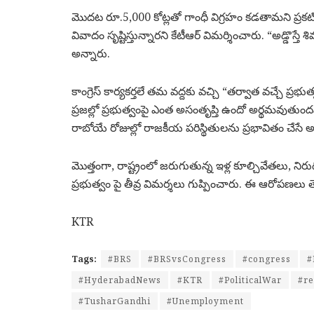
మొదట రూ.5,000 కోట్లతో గాంధీ విగ్రహం కడతామని ప్రకటించ
వివాదం సృష్టిస్తున్నారని కేటీఆర్ విమర్శించారు. “అడ్డొస్
అన్నారు.
కాంగ్రెస్ కార్యకర్తలే తమ వద్దకు వచ్చి “తర్వాత వచ్చే ప్రభు
ప్రజల్లో ప్రభుత్వంపై ఎంత అసంతృప్తి ఉందో అర్థమవుతుందని
రాబోయే రోజుల్లో రాజకీయ పరిస్థితులను ప్రభావితం చేసే 
మొత్తంగా, రాష్ట్రంలో జరుగుతున్న ఇళ్ల కూల్చివేతలు, ని
ప్రభుత్వం పై తీవ్ర విమర్శలు గుప్పించారు. ఈ ఆరోపణలు
KTR
Tags:
#BRS
#BRSvsCongress
#congress
#
#HyderabadNews
#KTR
#PoliticalWar
#r
#TusharGandhi
#Unemployment