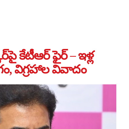
్‌పై కేటీఆర్ ఫైర్ – ఇళ్ల
గం, విగ్రహాల వివాదం