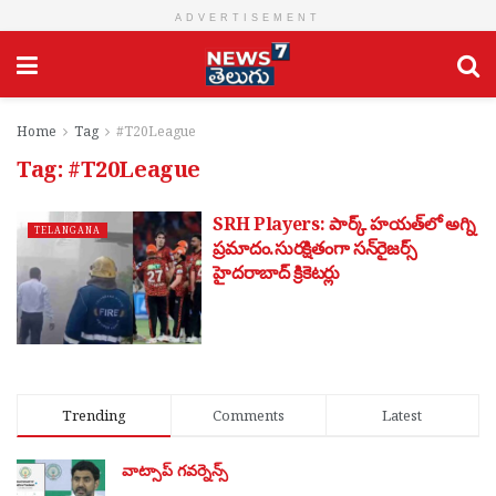
ADVERTISEMENT
Home
Tag
#T20League
Tag:
#T20League
SRH Players: పార్క్‌ హయత్‌లో అగ్ని
TELANGANA
ప్రమాదం.సురక్షితంగా సన్‌రైజర్స్
హైదరాబాద్ క్రికెటర్లు
Trending
Comments
Latest
వాట్సాప్ గవర్నెన్స్