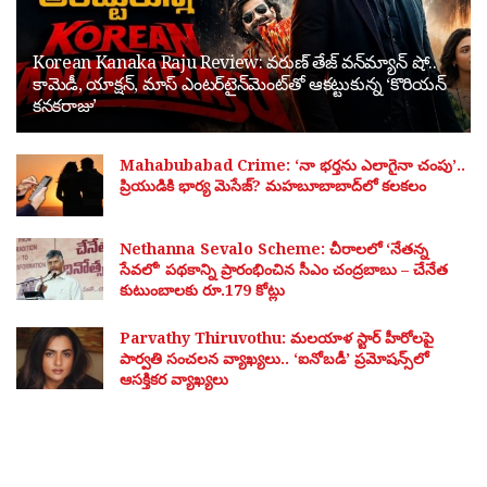
Korean Kanaka Raju Review: వరుణ్ తేజ్ వన్‌మ్యాన్ షో..
కామెడీ, యాక్షన్, మాస్ ఎంటర్‌టైన్‌మెంట్‌తో ఆకట్టుకున్న ‘కొరియన్
కనకరాజు’
Mahabubabad Crime: ‘నా భర్తను ఎలాగైనా చంపు’..
ప్రియుడికి భార్య మెసేజ్? మహబూబాబాద్‌లో కలకలం
Nethanna Sevalo Scheme: చీరాలలో ‘నేతన్న
సేవలో’ పథకాన్ని ప్రారంభించిన సీఎం చంద్రబాబు – చేనేత
కుటుంబాలకు రూ.179 కోట్లు
Parvathy Thiruvothu: మలయాళ స్టార్ హీరోలపై
పార్వతి సంచలన వ్యాఖ్యలు.. ‘ఐనోబడీ’ ప్రమోషన్స్‌లో
ఆసక్తికర వ్యాఖ్యలు