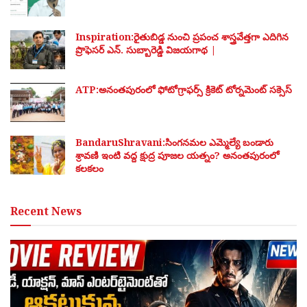
Inspiration:రైతుబిడ్డ నుంచి ప్రపంచ శాస్త్రవేత్తగా ఎదిగిన
ప్రొఫెసర్ ఎన్. సుబ్బారెడ్డి విజయగాథ |
ATP:అనంతపురంలో ఫోటోగ్రాఫర్స్ క్రికెట్ టోర్నమెంట్ సక్సెస్
BandaruShravani:సింగనమల ఎమ్మెల్యే బండారు
శ్రావణి ఇంటి వద్ద క్షుద్ర పూజల యత్నం? అనంతపురంలో
కలకలం
Recent News