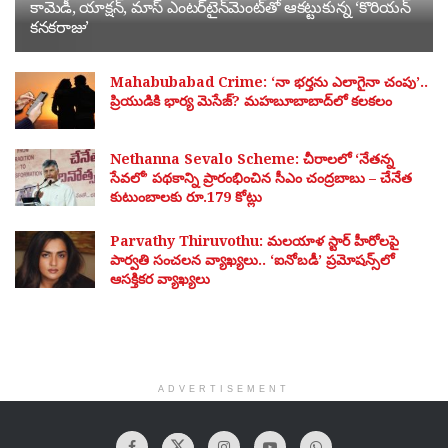
కామెడీ, యాక్షన్, మాస్ ఎంటర్‌టైన్‌మెంట్‌తో ఆకట్టుకున్న ‘కొరియన్
కనకరాజు’
Mahabubabad Crime: ‘నా భర్తను ఎలాగైనా చంపు’..
ప్రియుడికి భార్య మెసేజ్? మహబూబాబాద్‌లో కలకలం
Nethanna Sevalo Scheme: చీరాలలో ‘నేతన్న
సేవలో’ పథకాన్ని ప్రారంభించిన సీఎం చంద్రబాబు – చేనేత
కుటుంబాలకు రూ.179 కోట్లు
Parvathy Thiruvothu: మలయాళ స్టార్ హీరోలపై
పార్వతి సంచలన వ్యాఖ్యలు.. ‘ఐనోబడీ’ ప్రమోషన్స్‌లో
ఆసక్తికర వ్యాఖ్యలు
ADVERTISEMENT