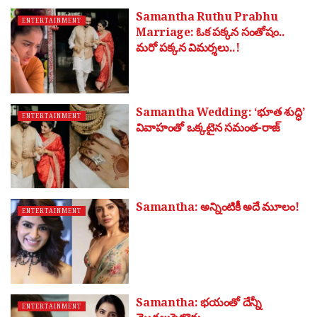
Samantha Ruthu Prabhu
ENTERTAINMENT
Marriage: ఓక పక్కన సంతోషం..
మరో పక్కన విమర్శలు..!
Samantha Wedding: ‘భూత శుద్ధి’
ENTERTAINMENT
వివాహంతో ఒక్కటైన సమంత-రాజ్
Samantha: అన్నింటికీ అదే మూలం!
ENTERTAINMENT
Samantha: భ‌యంతో దేన్నీ
ENTERTAINMENT