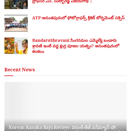
ప్రొఫెసర్ ఎన్. సుబ్బారెడ్డి విజయగాథ |
ATP:అనంతపురంలో ఫోటోగ్రాఫర్స్ క్రికెట్ టోర్నమెంట్ సక్సెస్
BandaruShravani:సింగనమల ఎమ్మెల్యే బండారు
శ్రావణి ఇంటి వద్ద క్షుద్ర పూజల యత్నం? అనంతపురంలో
కలకలం
Recent News
Korean Kanaka Raju Review: వరుణ్ తేజ్ వన్‌మ్యాన్ షో..