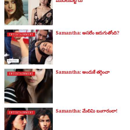
మొద‌లుపెట్టొదు
Samantha: అసలేం జరుగుతోంది?
ENTERTAINMENT
Samantha: అందుకే తగ్గించా
ENTERTAINMENT
Samantha: మేలిమి బంగారంలా!
ENTERTAINMENT