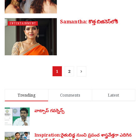
Samantha: కొత్త బిజినెస్‌లోకి
ENTERTAINMENT
1
2
Trending
Comments
Latest
వాట్సాప్ గవర్నెన్స్
Inspiration:రైతుబిడ్డ నుంచి ప్రపంచ శాస్త్రవేత్తగా ఎదిగిన