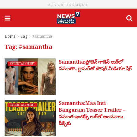
ADVERTISEMENT
Home
Tag
#samantha
Tag:
#samantha
Samantha:ఫ్రోజెన్ గాడెస్ లుక్‌లో
ENTERTAINMENT
సమంతా..గ్లామర్‌తో సోషల్ మీడియా షేక్
Samantha:Maa Inti
ENTERTAINMENT
Bangaram Teaser Trailer –
సమంత ఇంటెన్స్ లుక్‌తో అంచనాలు
పీక్స్‌కు