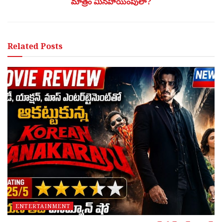
మాత్రం మినహాయింపులా?
Related
Posts
ENTERTAINMENT