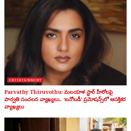
ENTERTAINMENT
Parvathy Thiruvothu: మలయాళ స్టార్ హీరోలపై
పార్వతి సంచలన వ్యాఖ్యలు.. ‘ఐనోబడీ’ ప్రమోషన్స్‌లో ఆసక్తికర
వ్యాఖ్యలు