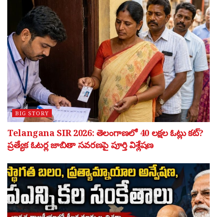
BIG STORY
Telangana SIR 2026: తెలంగాణలో 40 లక్షల ఓట్లు కట్?
ప్రత్యేక ఓటర్ల జాబితా సవరణపై పూర్తి విశ్లేషణ