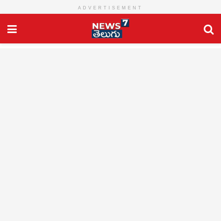
ADVERTISEMENT