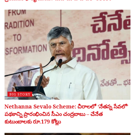
BIG STORY
Nethanna Sevalo Scheme: చీరాలలో ‘నేతన్న సేవలో’
పథకాన్ని ప్రారంభించిన సీఎం చంద్రబాబు – చేనేత
కుటుంబాలకు రూ.179 కోట్లు