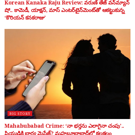
Korean Kanaka Raju Review: వరుణ్ తేజ్ వన్‌మ్యాన్
షో.. కామెడీ, యాక్షన్, మాస్ ఎంటర్‌టైన్‌మెంట్‌తో ఆకట్టుకున్న
‘కొరియన్ కనకరాజు’
BIG STORY
Mahabubabad Crime: ‘నా భర్తను ఎలాగైనా చంపు’..
ప్రియుడికి భార్య మెసేజ్? మహబూబాబాద్‌లో కలకలం