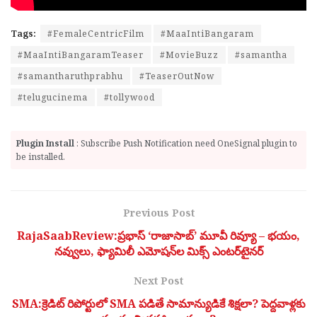
Tags:
#FemaleCentricFilm
#MaaIntiBangaram
#MaaIntiBangaramTeaser
#MovieBuzz
#samantha
#samantharuthprabhu
#TeaserOutNow
#telugucinema
#tollywood
Plugin Install
: Subscribe Push Notification need OneSignal plugin to
be installed.
Previous Post
RajaSaabReview:ప్రభాస్ ‘రాజాసాబ్’ మూవీ రివ్యూ – భయం,
నవ్వులు, ఫ్యామిలీ ఎమోషన్‌ల మిక్స్ ఎంటర్‌టైనర్
Next Post
SMA:క్రెడిట్ రిపోర్టులో SMA పడితే సామాన్యుడికే శిక్షలా? పెద్దవాళ్లకు