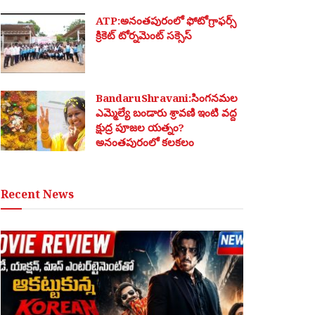
ATP:అనంతపురంలో ఫోటోగ్రాఫర్స్
క్రికెట్ టోర్నమెంట్ సక్సెస్
BandaruShravani:సింగనమల
ఎమ్మెల్యే బండారు శ్రావణి ఇంటి వద్ద
క్షుద్ర పూజల యత్నం?
అనంతపురంలో కలకలం
Recent News