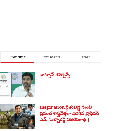
Trending
Comments
Latest
వాట్సాప్ గవర్నెన్స్
Inspiration:రైతుబిడ్డ నుంచి
ప్రపంచ శాస్త్రవేత్తగా ఎదిగిన ప్రొఫెసర్
ఎన్. సుబ్బారెడ్డి విజయగాథ |