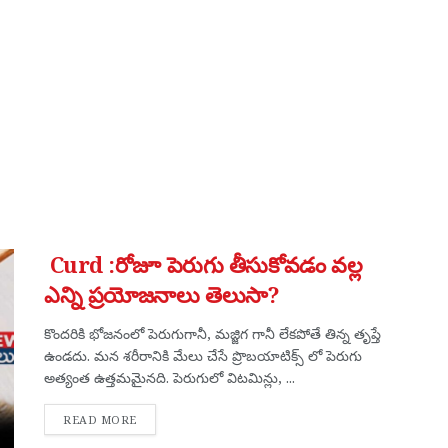
Curd :రోజూ పెరుగు తీసుకోవడం వల్ల
ఎన్ని ప్రయోజనాలు తెలుసా?
కొందరికి భోజనంలో పెరుగుగానీ, మజ్జిగ గానీ లేకపోతే తిన్న తృప్తే
ఉండదు. మన శరీరానికి మేలు చేసే ప్రొబయాటిక్స్ లో పెరుగు
అత్యంత ఉత్తమమైనది. పెరుగులో విటమిన్లు, ...
DETAILS
READ MORE