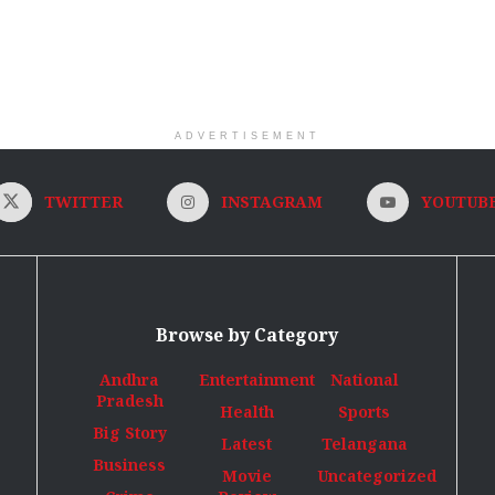
ADVERTISEMENT
TWITTER
INSTAGRAM
YOUTUB
Browse by Category
Andhra
Entertainment
National
Pradesh
Health
Sports
Big Story
Latest
Telangana
Business
Movie
Uncategorized