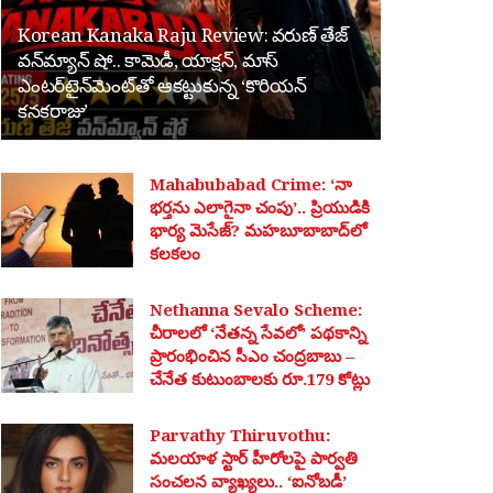
Korean Kanaka Raju Review: వరుణ్ తేజ్
వన్‌మ్యాన్ షో.. కామెడీ, యాక్షన్, మాస్
ఎంటర్‌టైన్‌మెంట్‌తో ఆకట్టుకున్న ‘కొరియన్
కనకరాజు’
Mahabubabad Crime: ‘నా
భర్తను ఎలాగైనా చంపు’.. ప్రియుడికి
భార్య మెసేజ్? మహబూబాబాద్‌లో
కలకలం
Nethanna Sevalo Scheme:
చీరాలలో ‘నేతన్న సేవలో’ పథకాన్ని
ప్రారంభించిన సీఎం చంద్రబాబు –
చేనేత కుటుంబాలకు రూ.179 కోట్లు
Parvathy Thiruvothu:
మలయాళ స్టార్ హీరోలపై పార్వతి
సంచలన వ్యాఖ్యలు.. ‘ఐనోబడీ’