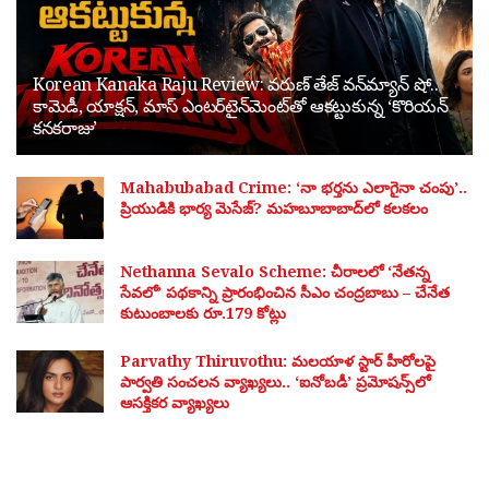
Korean Kanaka Raju Review: వరుణ్ తేజ్ వన్‌మ్యాన్ షో..
కామెడీ, యాక్షన్, మాస్ ఎంటర్‌టైన్‌మెంట్‌తో ఆకట్టుకున్న ‘కొరియన్
కనకరాజు’
Mahabubabad Crime: ‘నా భర్తను ఎలాగైనా చంపు’..
ప్రియుడికి భార్య మెసేజ్? మహబూబాబాద్‌లో కలకలం
Nethanna Sevalo Scheme: చీరాలలో ‘నేతన్న
సేవలో’ పథకాన్ని ప్రారంభించిన సీఎం చంద్రబాబు – చేనేత
కుటుంబాలకు రూ.179 కోట్లు
Parvathy Thiruvothu: మలయాళ స్టార్ హీరోలపై
పార్వతి సంచలన వ్యాఖ్యలు.. ‘ఐనోబడీ’ ప్రమోషన్స్‌లో
ఆసక్తికర వ్యాఖ్యలు