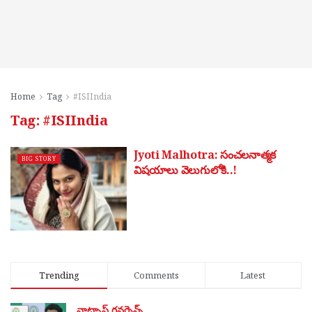
Home
Tag
#ISIIndia
Tag:
#ISIIndia
Jyoti Malhotra: సంచలనాత్మక
BIG STORY
విషయాలు వెలుగులోకి..!
Trending
Comments
Latest
వాట్సాప్ గవర్నెన్స్