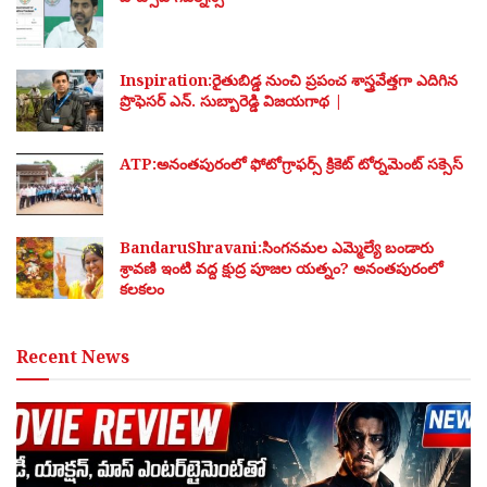
Inspiration:రైతుబిడ్డ నుంచి ప్రపంచ శాస్త్రవేత్తగా ఎదిగిన
ప్రొఫెసర్ ఎన్. సుబ్బారెడ్డి విజయగాథ |
ATP:అనంతపురంలో ఫోటోగ్రాఫర్స్ క్రికెట్ టోర్నమెంట్ సక్సెస్
BandaruShravani:సింగనమల ఎమ్మెల్యే బండారు
శ్రావణి ఇంటి వద్ద క్షుద్ర పూజల యత్నం? అనంతపురంలో
కలకలం
Recent News