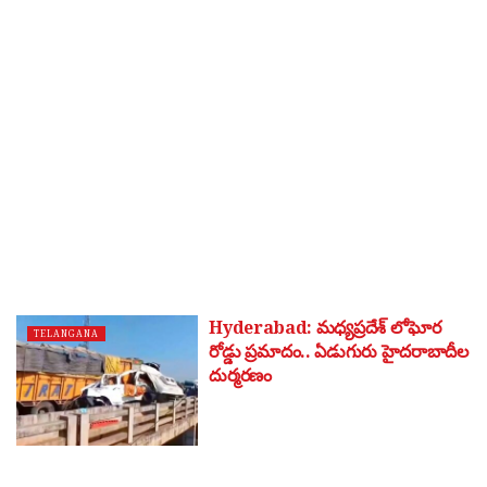
Hyderabad: మధ్యప్రదేశ్ లోఘోర
TELANGANA
రోడ్డు ప్రమాదం.. ఏడుగురు హైదరాబాదీల
దుర్మరణం