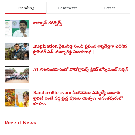
Trending
Comments
Latest
వాట్సాప్ గవర్నెన్స్
Inspiration:రైతుబిడ్డ నుంచి ప్రపంచ శాస్త్రవేత్తగా ఎదిగిన
ప్రొఫెసర్ ఎన్. సుబ్బారెడ్డి విజయగాథ |
ATP:అనంతపురంలో ఫోటోగ్రాఫర్స్ క్రికెట్ టోర్నమెంట్ సక్సెస్
BandaruShravani:సింగనమల ఎమ్మెల్యే బండారు
శ్రావణి ఇంటి వద్ద క్షుద్ర పూజల యత్నం? అనంతపురంలో
కలకలం
Recent News