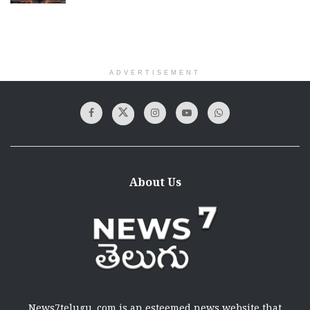
ADVERTISEMENT
About Us
News7telugu .com is an esteemed news website that