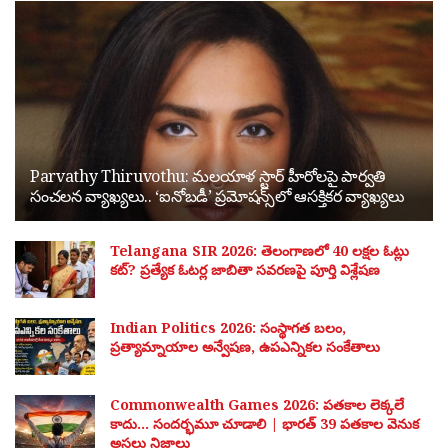
Parvathy Thiruvothu: మలయాళ స్టార్ హీరోలపై పార్వతి
సంచలన వ్యాఖ్యలు.. ‘ఐనోబడీ’ ప్రమోషన్స్‌లో ఆసక్తికర వ్యాఖ్యలు
Telangana SIR 2026: తెలంగాణలో 40 లక్షల ఓట్లు
కట్? ప్రత్యేక ఓటర్ల జాబితా సవరణపై పూర్తి విశ్లేషణ
Indian Politics 2026: సంస్థాగత బలం,
ప్రత్యామ్నాయాల అన్వేషణ, ఉపఎన్నికల సంకేతాలు
Commonwealth Games 2026: పతకాల లెక్కలే
కాదు… సందర్భమూ చూడాలి | భారత్ 39 పతకాల వెనుక
అసలు నిజాలు