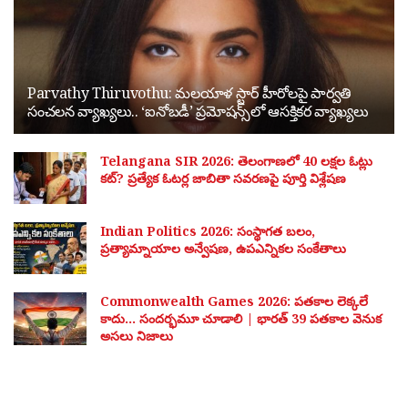
Parvathy Thiruvothu: మలయాళ స్టార్ హీరోలపై పార్వతి
సంచలన వ్యాఖ్యలు.. ‘ఐనోబడీ’ ప్రమోషన్స్‌లో ఆసక్తికర వ్యాఖ్యలు
Telangana SIR 2026: తెలంగాణలో 40 లక్షల ఓట్లు
కట్? ప్రత్యేక ఓటర్ల జాబితా సవరణపై పూర్తి విశ్లేషణ
Indian Politics 2026: సంస్థాగత బలం,
ప్రత్యామ్నాయాల అన్వేషణ, ఉపఎన్నికల సంకేతాలు
Commonwealth Games 2026: పతకాల లెక్కలే
కాదు… సందర్భమూ చూడాలి | భారత్ 39 పతకాల వెనుక
అసలు నిజాలు