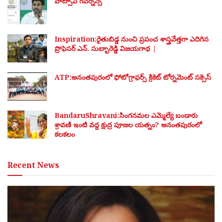
వాట్సాప్ గవర్నెన్స్
Inspiration:రైతుబిడ్డ నుంచి ప్రపంచ శాస్త్రవేత్తగా ఎదిగిన
ప్రొఫెసర్ ఎన్. సుబ్బారెడ్డి విజయగాథ |
ATP:అనంతపురంలో ఫోటోగ్రాఫర్స్ క్రికెట్ టోర్నమెంట్ సక్సెస్
BandaruShravani:సింగనమల ఎమ్మెల్యే బండారు
శ్రావణి ఇంటి వద్ద క్షుద్ర పూజల యత్నం? అనంతపురంలో
కలకలం
Recent News