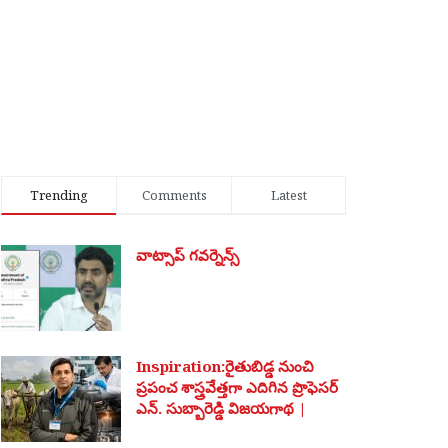
Trending
Comments
Latest
వాట్సాప్ గవర్నెన్స్
Inspiration:రైతుబిడ్డ నుంచి
ప్రపంచ శాస్త్రవేత్తగా ఎదిగిన ప్రొఫెసర్
ఎన్. సుబ్బారెడ్డి విజయగాథ |