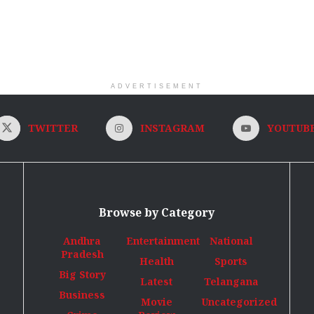
ADVERTISEMENT
TWITTER
INSTAGRAM
YOUTUB
Browse by Category
Andhra
Entertainment
National
Pradesh
Health
Sports
Big Story
Latest
Telangana
Business
Movie
Uncategorized