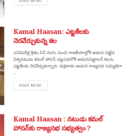
DETAILS
READ MORE
Kamal Haasan: ఎట్టకేలకు
నెరవేర్చుకున్న కల
ఎనిమిదేళ్ల క్రితం సినీ రంగం నుంచి రాజకీయాల్లోకి అడుగు పెట్టిన
విశ్వనటుడు కమల్ హాసన్ చట్టసభలోకి అడుగుపెట్టాలనే కలను
ఎట్టకేలకు నెరవేర్చుకున్నారు. శుక్రవారం ఆయన రాజ్యసభ సభ్యుడిగా
...
DETAILS
READ MORE
Kamal Haasan : నటుడు కమల్‌
హాసన్‌కు రాజ్యసభ సభ్యత్వం ?