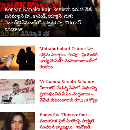
Korean Kanaka Raju Review: వరుణ్ తేజ్
వన్‌మ్యాన్ షో.. కామెడీ, యాక్షన్, మాస్
ఎంటర్‌టైన్‌మెంట్‌తో ఆకట్టుకున్న ‘కొరియన్
కనకరాజు’
Mahabubabad Crime: ‘నా
భర్తను ఎలాగైనా చంపు’.. ప్రియుడికి
భార్య మెసేజ్? మహబూబాబాద్‌లో
కలకలం
Nethanna Sevalo Scheme:
చీరాలలో ‘నేతన్న సేవలో’ పథకాన్ని
ప్రారంభించిన సీఎం చంద్రబాబు –
చేనేత కుటుంబాలకు రూ.179 కోట్లు
Parvathy Thiruvothu:
మలయాళ స్టార్ హీరోలపై పార్వతి
సంచలన వ్యాఖ్యలు.. ‘ఐనోబడీ’