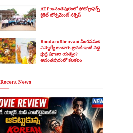
ATP:అనంతపురంలో ఫోటోగ్రాఫర్స్
క్రికెట్ టోర్నమెంట్ సక్సెస్
BandaruShravani:సింగనమల
ఎమ్మెల్యే బండారు శ్రావణి ఇంటి వద్ద
క్షుద్ర పూజల యత్నం?
అనంతపురంలో కలకలం
Recent News