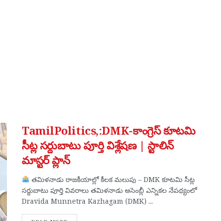
TamilPolitics,:DMK-కాంగ్రెస్ కూటమి
సీట్ల సర్దుబాటు పూర్తి విశ్లేషణ | స్టాలిన్
మాస్టర్ ప్లాన్
తమిళనాడు రాజకీయాల్లో కీలక మలుపు – DMK కూటమి సీట్ల
సర్దుబాటు పూర్తి వివరాలు తమిళనాడు అసెంబ్లీ ఎన్నికల నేపథ్యంలో
Dravida Munnetra Kazhagam (DMK) ...