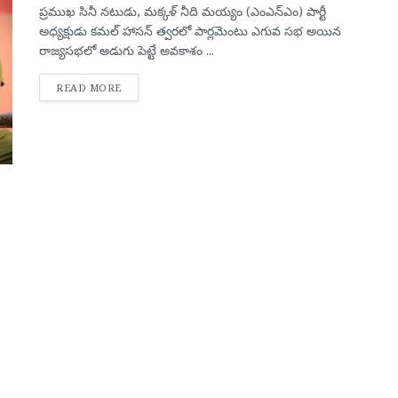
ప్రముఖ సినీ నటుడు, మక్కళ్ నీది మయ్యం (ఎంఎన్‌ఎం) పార్టీ
అధ్యక్షుడు కమల్ హాసన్ త్వరలో పార్లమెంటు ఎగువ సభ అయిన
రాజ్యసభలో అడుగు పెట్టే అవకాశం ...
DETAILS
READ MORE