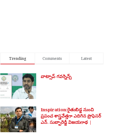
Trending
Comments
Latest
వాట్సాప్ గవర్నెన్స్
Inspiration:రైతుబిడ్డ నుంచి
ప్రపంచ శాస్త్రవేత్తగా ఎదిగిన ప్రొఫెసర్
ఎన్. సుబ్బారెడ్డి విజయగాథ |