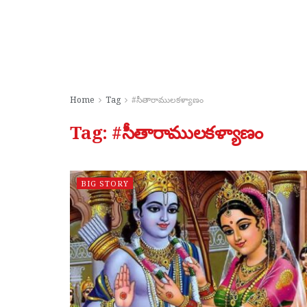
Home
Tag
#సీతారాములకళ్యాణం
Tag:
#సీతారాములకళ్యాణం
BIG STORY