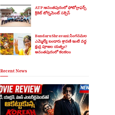
ATP:అనంతపురంలో ఫోటోగ్రాఫర్స్
క్రికెట్ టోర్నమెంట్ సక్సెస్
BandaruShravani:సింగనమల
ఎమ్మెల్యే బండారు శ్రావణి ఇంటి వద్ద
క్షుద్ర పూజల యత్నం?
అనంతపురంలో కలకలం
Recent News