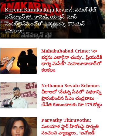
Korean Kanaka Raju Review: వరుణ్ తేజ్
వన్‌మ్యాన్ షో.. కామెడీ, యాక్షన్, మాస్
ఎంటర్‌టైన్‌మెంట్‌తో ఆకట్టుకున్న ‘కొరియన్
కనకరాజు’
Mahabubabad Crime: ‘నా
భర్తను ఎలాగైనా చంపు’.. ప్రియుడికి
భార్య మెసేజ్? మహబూబాబాద్‌లో
కలకలం
Nethanna Sevalo Scheme:
చీరాలలో ‘నేతన్న సేవలో’ పథకాన్ని
ప్రారంభించిన సీఎం చంద్రబాబు –
చేనేత కుటుంబాలకు రూ.179 కోట్లు
Parvathy Thiruvothu:
మలయాళ స్టార్ హీరోలపై పార్వతి
సంచలన వ్యాఖ్యలు.. ‘ఐనోబడీ’