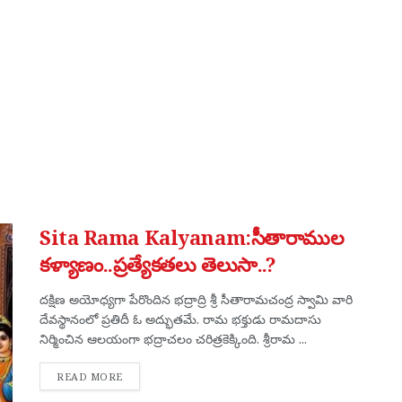
Sita Rama Kalyanam:సీతారాముల
కళ్యాణం..ప్రత్యేకతలు తెలుసా..?
దక్షిణ అయోధ్యగా పేరొందిన భద్రాద్రి శ్రీ సీతారామచంద్ర స్వామి వారి
దేవస్థానంలో ప్రతిదీ ఓ అద్భుతమే. రామ భక్తుడు రామదాసు
నిర్మించిన ఆలయంగా భద్రాచలం చరిత్రకెక్కింది. శ్రీరామ ...
DETAILS
READ MORE