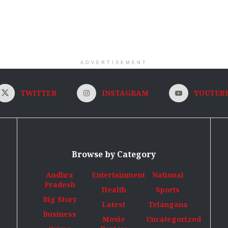
ADVERTISEMENT
TWITTER
INSTAGRAM
YOUTUB
Browse by Category
Andhra
Entertainment
National
Pradesh
Health
Sports
Big Story
Latest
Telangana
Business
Movie
Uncategorized