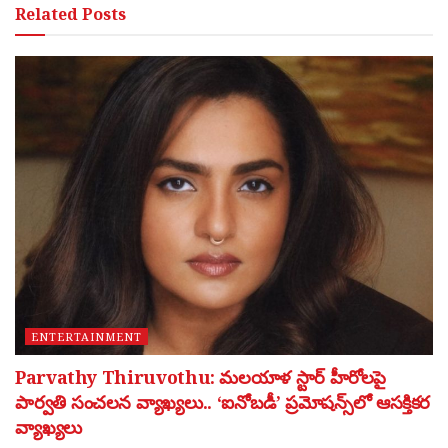
Related
Posts
ENTERTAINMENT
Parvathy Thiruvothu: మలయాళ స్టార్ హీరోలపై
పార్వతి సంచలన వ్యాఖ్యలు.. ‘ఐనోబడీ’ ప్రమోషన్స్‌లో ఆసక్తికర
వ్యాఖ్యలు