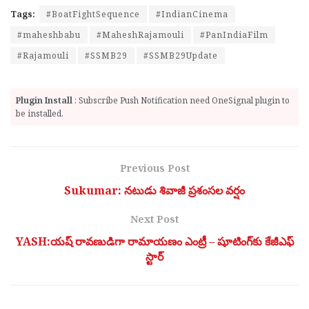
Tags:
#BoatFightSequence
#IndianCinema
#maheshbabu
#MaheshRajamouli
#PanIndiaFilm
#Rajamouli
#SSMB29
#SSMB29Update
Plugin Install
: Subscribe Push Notification need OneSignal plugin to
be installed.
Previous Post
Sukumar: నటుడు శివాజీ ప్రశంసల వర్షం
Next Post
YASH:యష్ రావణుడిగా రామాయణం ఎంట్రీ – షూటింగ్‌కు కేజీఎఫ్
స్టార్