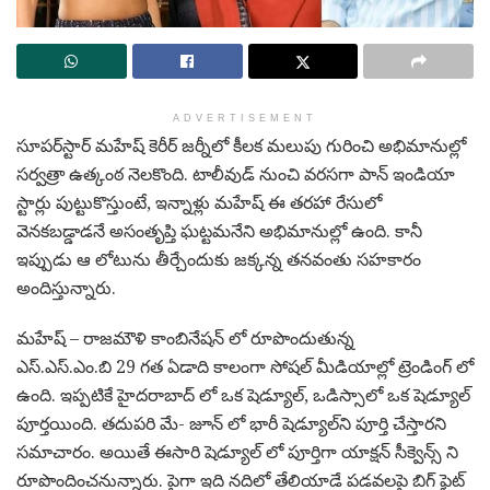
ADVERTISEMENT
సూప‌ర్‌స్టార్ మ‌హేష్ కెరీర్ జ‌ర్నీలో కీల‌క మ‌లుపు గురించి అభిమానుల్లో
స‌ర్వ‌త్రా ఉత్కంఠ నెల‌కొంది. టాలీవుడ్ నుంచి వ‌ర‌స‌గా పాన్ ఇండియా
స్టార్లు పుట్టుకొస్తుంటే, ఇన్నాళ్లు మ‌హేష్ ఈ త‌ర‌హా రేసులో
వెన‌క‌బ‌డ్డాడ‌నే అసంతృప్తి ఘ‌ట్ట‌మ‌నేని అభిమానుల్లో ఉంది. కానీ
ఇప్పుడు ఆ లోటును తీర్చేందుకు జ‌క్క‌న్న త‌న‌వంతు స‌హ‌కారం
అందిస్తున్నారు.
మ‌హేష్ – రాజ‌మౌళి కాంబినేష‌న్ లో రూపొందుతున్న
ఎస్.ఎస్.ఎం.బి 29 గ‌త ఏడాది కాలంగా సోష‌ల్ మీడియాల్లో ట్రెండింగ్ లో
ఉంది. ఇప్ప‌టికే హైద‌రాబాద్ లో ఒక షెడ్యూల్, ఒడిస్సాలో ఒక షెడ్యూల్
పూర్త‌యింది. త‌దుప‌రి మే- జూన్ లో భారీ షెడ్యూల్‌ని పూర్తి చేస్తార‌ని
స‌మాచారం. అయితే ఈసారి షెడ్యూల్ లో పూర్తిగా యాక్ష‌న్ సీక్వెన్స్ ని
రూపొందించ‌నున్నారు. పైగా ఇది న‌దిలో తేలియాడే ప‌డ‌వ‌ల‌పై బిగ్ ఫైట్