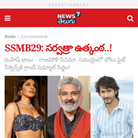
ADVERTISEMENT
Home
Entertainment
SSMB29: స‌ర్వ‌త్రా ఉత్కంఠ..!
మహేష్ బాబు - రాజమౌళి సినిమా: సముద్రంలో బోటు ఫైట్
సీక్వెన్స్‌కి గ్రాండ్ షెడ్యూల్ సిద్ధం!