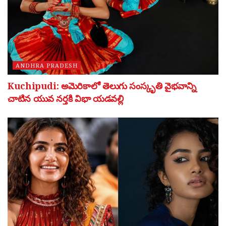
ANDHRA PRADESH
Kuchipudi: అమెరికాలో తెలుగు సంస్కృతి వైభవాన్ని
చాటిన యువ నర్తకి విభా యడవల్లి