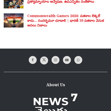
ప్రత్యామ్నాయాల అన్వేషణ, ఉపఎన్నికల సంకేతాలు
Commonwealth Games 2026: పతకాల లెక్కలే
కాదు… సందర్భమూ చూడాలి | భారత్ 39 పతకాల వెనుక
అసలు నిజాలు
About Us