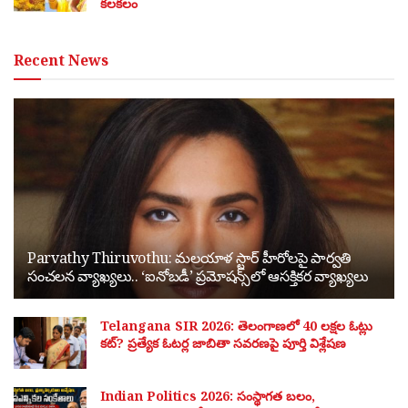
కలకలం
Recent News
Parvathy Thiruvothu: మలయాళ స్టార్ హీరోలపై పార్వతి
సంచలన వ్యాఖ్యలు.. ‘ఐనోబడీ’ ప్రమోషన్స్‌లో ఆసక్తికర వ్యాఖ్యలు
Telangana SIR 2026: తెలంగాణలో 40 లక్షల ఓట్లు
కట్? ప్రత్యేక ఓటర్ల జాబితా సవరణపై పూర్తి విశ్లేషణ
Indian Politics 2026: సంస్థాగత బలం,