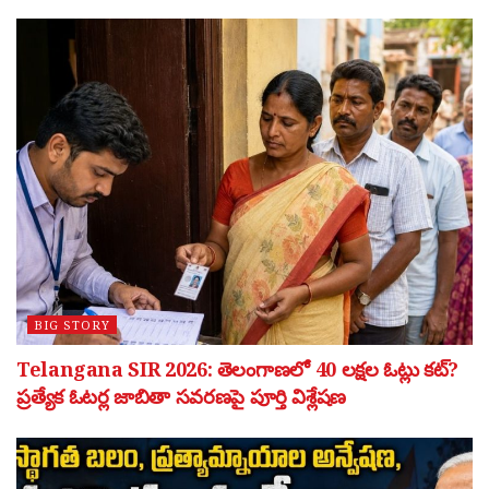
BIG STORY
Telangana SIR 2026: తెలంగాణలో 40 లక్షల ఓట్లు కట్?
ప్రత్యేక ఓటర్ల జాబితా సవరణపై పూర్తి విశ్లేషణ