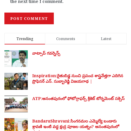
the next time I comment.
Trending
Comments
Latest
వాట్సాప్ గవర్నెన్స్
Inspiration:రైతుబిడ్డ నుంచి ప్రపంచ శాస్త్రవేత్తగా ఎదిగిన
ప్రొఫెసర్ ఎన్. సుబ్బారెడ్డి విజయగాథ |
ATP:అనంతపురంలో ఫోటోగ్రాఫర్స్ క్రికెట్ టోర్నమెంట్ సక్సెస్
BandaruShravani:సింగనమల ఎమ్మెల్యే బండారు
శ్రావణి ఇంటి వద్ద క్షుద్ర పూజల యత్నం? అనంతపురంలో