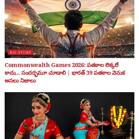
BIG STORY
Commonwealth Games 2026: పతకాల లెక్కలే
కాదు… సందర్భమూ చూడాలి | భారత్ 39 పతకాల వెనుక
అసలు నిజాలు