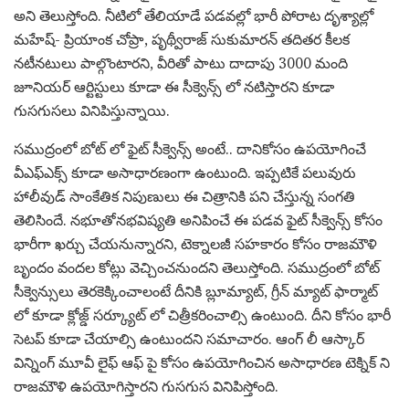
అని తెలుస్తోంది. నీటిలో తేలియాడే ప‌డ‌వ‌ల్లో భారీ పోరాట దృశ్యాల్లో
మ‌హేష్- ప్రియాంక చోప్రా, పృథ్వీరాజ్ సుకుమార‌న్ త‌దిత‌ర కీల‌క
న‌టీన‌టులు పాల్గొంటార‌ని, వీరితో పాటు దాదాపు 3000 మంది
జూనియ‌ర్ ఆర్టిస్టులు కూడా ఈ సీక్వెన్స్ లో న‌టిస్తార‌ని కూడా
గుస‌గుస‌లు వినిపిస్తున్నాయి.
స‌ముద్రంలో బోట్ లో ఫైట్ సీక్వెన్స్ అంటే.. దానికోసం ఉప‌యోగించే
వీఎఫ్ఎక్స్ కూడా అసాధార‌ణంగా ఉంటుంది. ఇప్ప‌టికే ప‌లువురు
హాలీవుడ్ సాంకేతిక నిపుణులు ఈ చిత్రానికి ప‌ని చేస్తున్న సంగ‌తి
తెలిసిందే. న‌భూతోన‌భ‌విష్య‌తి అనిపించే ఈ ప‌డ‌వ ఫైట్ సీక్వెన్స్ కోసం
భారీగా ఖ‌ర్చు చేయ‌నున్నార‌ని, టెక్నాల‌జీ స‌హ‌కారం కోసం రాజ‌మౌళి
బృందం వంద‌ల కోట్లు వెచ్చించ‌నుంద‌ని తెలుస్తోంది. స‌ముద్రంలో బోట్
సీక్వెన్సులు తెర‌కెక్కించాలంటే దీనికి బ్లూమ్యాట్, గ్రీన్ మ్యాట్ ఫార్మాట్
లో కూడా క్లోజ్డ్ స‌ర్క్యూట్ లో చిత్రీక‌రించాల్సి ఉంటుంది. దీని కోసం భారీ
సెట‌ప్ కూడా చేయాల్సి ఉంటుందని స‌మాచారం. ఆంగ్ లీ ఆస్కార్
విన్నింగ్ మూవీ లైఫ్ ఆఫ్ పై కోసం ఉప‌యోగించిన అసాధార‌ణ‌ టెక్నిక్ ని
రాజ‌మౌళి ఉప‌యోగిస్తార‌ని గుస‌గుస వినిపిస్తోంది.