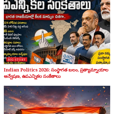
BIG STORY
Indian Politics 2026: సంస్థాగత బలం, ప్రత్యామ్నాయాల
అన్వేషణ, ఉపఎన్నికల సంకేతాలు