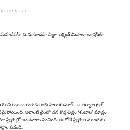
ERTISEMENT
హదేవన్- మధుసూదన్- సిజ్జు- లక్ష్మణ్ మీసాల- ఇంద్రనీల్-
ుకున్న యువ కథానాయకుడు ఆది సాయికుమార్.. ఆ తర్వాత ట్రాక్
మైపోయింది. ఇలాంటి టైంలో తన కొత్త చిత్రం ‘శంబాల’ మాత్రం
ా ప్రేక్షకుల్లో అంచనాలు పెంచింది. ఈ రోజే ప్రేక్షకుల ముందుకు
్దాం పదండి.