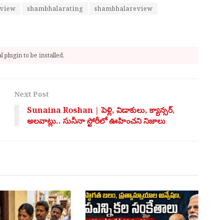
view
shambhalarating
shambhalareview
 plugin to be installed.
Next Post
Sunaina Roshan | పెళ్లి, విడాకులు, క్యాన్సర్,
అలవాట్లు.. సునీనా స్టోరీలో ఊహించని నిజాలు