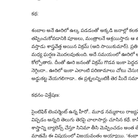
కథ:
శంబాల అనే ఊరిలో ఉల్క పడడంతో అక్కడి జనాల్లో కలకలం ర
తప్పించుకోవడానికి పూజలు, మంత్రాలనే ఆశ్రయిస్తారు ఆ
వస్తాడు శాస్త్రవేత్త అయిన విక్రమ్ (ఆది సాయికుమార్). ప్రతిద
మధ్య ఘర్షణ మొదలవుతుంది. అదే సమయంలో ఊరిలో అనూ
కోల్పోతారు. దీంతో ఊరి జనంతో విక్రమ్ గొడవ ఇంకా పెద్ద
నెగ్గిందా.. ఊరిలో ఇంకా ఎలాంటి పరిణామాలు చోటు చేసు
అడ్డుకట్ట వేయగలిగాడా.. ఈ ప్రశ్నలన్నింటికీ తెర మీదే స
కథనం-విశ్లేషణ:
సైంటిఫిక్ టెంపర్మెంట్ ఉన్న హీరో.. మూఢ నమ్మకాలు రాజ్య
విప్పడం అన్నది తెలుగు తెరపై చాలాసార్లు చూసిన కథే. కానీ
శాస్త్రాన్ని బ్యాలెన్స్ చేస్తూ సినిమా తీసి మెప్పించడం అం
మాత్రమే ఈ విషయంలో విజయవంతం అయ్యాయి. ‘శంబాల’ 