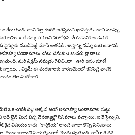
ేగుతుంది. దాని వల్ల ఊరికి అరిష్టమని భావిస్తారు. దాని ముప్పు
 ఊరి జనం. ఐతే ఉల్క గురించి పరిశోధన చేయడానికి ఆ ఊరికి
ీ సైన్సుకు ముడిపెట్టి చూసే అతడికి.. శాస్త్రాన్ని నమ్మే ఊరి జనానికి
హ్య పరిణామాలు చోటు చేసుకుని కొందరు ప్రాణాలు
దవుతుంది. మరి విక్రమ్ నమ్మకం గెలిచిందా.. ఊరి జనం మాటే
కున్నాయి… విక్రమ్ ఈ మరణాలకు కారణమేంటో కనిపెట్టి వాటికి
మాధానం తెలుసుకోవాలి.
మేలే ఒక చోటికి వెళ్లి అక్కడ జరిగే అనూహ్య పరిణామాల గుట్టు
 ఇదే లైన్ మీద భిన్న నేపథ్యాల్లో సినిమాలు వచ్చాయి. ఐతే సైన్సుని..
త తేలికైన విషయం కాదు. ‘కార్తికేయ’ లాంటి చాలా కొన్ని సినిమాలు
కూడా ఇలాంటి ప్రయత్నంలాగే మొదలవుతుంది. కానీ ఒక దశ