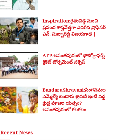
Inspiration:రైతుబిడ్డ నుంచి
ప్రపంచ శాస్త్రవేత్తగా ఎదిగిన ప్రొఫెసర్
ఎన్. సుబ్బారెడ్డి విజయగాథ |
ATP:అనంతపురంలో ఫోటోగ్రాఫర్స్
క్రికెట్ టోర్నమెంట్ సక్సెస్
BandaruShravani:సింగనమల
ఎమ్మెల్యే బండారు శ్రావణి ఇంటి వద్ద
క్షుద్ర పూజల యత్నం?
అనంతపురంలో కలకలం
Recent News