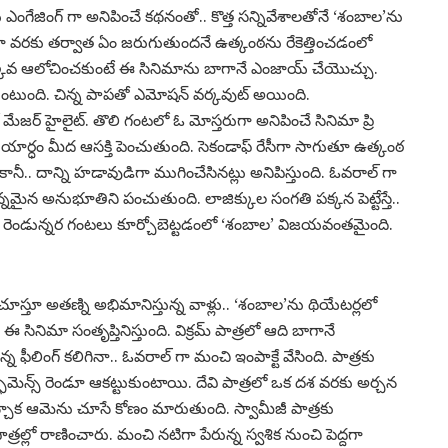
ంగేజింగ్ గా అనిపించే కథనంతో.. కొత్త సన్నివేశాలతోనే ‘శంబాల’ను
 వరకు తర్వాత ఏం జరుగుతుందనే ఉత్కంఠను రేకెత్తించడంలో
ువ ఆలోచించకుంటే ఈ సినిమాను బాగానే ఎంజాయ్ చేయొచ్చు.
్టుకుంటుంది. చిన్న పాపతో ఎమోషన్ వర్కవుట్ అయింది.
ో మేజర్ హైలైట్. తొలి గంటలో ఓ మోస్తరుగా అనిపించే సినిమా ప్రి
ితీయార్ధం మీద ఆసక్తి పెంచుతుంది. సెకండాఫ్ రేసీగా సాగుతూ ఉత్కంఠ
ాం కానీ.. దాన్ని హడావుడిగా ముగించేసినట్లు అనిపిస్తుంది. ఓవరాల్ గా
ిన్నమైన అనుభూతిని పంచుతుంది. లాజిక్కుల సంగతి పక్కన పెట్టేస్తే..
ెత్తించి రెండున్నర గంటలు కూర్చోబెట్టడంలో ‘శంబాల’ విజయవంతమైంది.
స్తూ అతణ్ని అభిమానిస్తున్న వాళ్లు.. ‘శంబాల’ను థియేటర్లలో
ిమా సంతృప్తినిస్తుంది. విక్రమ్ పాత్రలో ఆది బాగానే
్న ఫీలింగ్ కలిగినా.. ఓవరాల్ గా మంచి ఇంపాక్టే వేసింది. పాత్రకు
పెర్ఫామెన్స్ రెండూ ఆకట్టుకుంటాయి. దేవి పాత్రలో ఒక దశ వరకు అర్చన
చ్చాక ఆమెను చూసే కోణం మారుతుంది. స్వామీజీ పాత్రకు
రల్లో రాణించారు. మంచి నటిగా పేరున్న స్వశిక నుంచి పెద్దగా