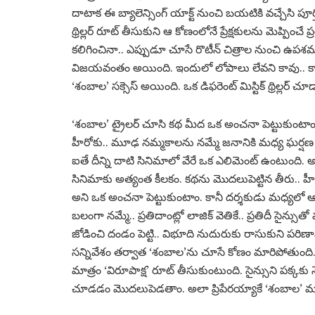
దాటాక ఈ బ్యాలెన్సింగ్ యాక్ట్ నుంచి బయటికి వచ్చేసి పూర
థ్రిల్లర్ రూట్ తీసుకుని ఆ కోణంలోనే ప్రేక్షకులను మెప్పి
కలిగించినా.. ఎప్పుడూ చూసే రొటీన్ చిత్రాల నుంచి ఉ
విజయవంతం అయింది. ఇందులో లోపాలు లేవని కావు.. కానీ వ
‘శంబాల’ సక్సెస్ అయింది. ఒక డిఫరెంట్ మిస్టిక్ థ్రిల్లర్
‘శంబాల’ ట్రైలర్ చూసి కథ మీద ఒక అంచనా పెట్టుకుంటాం. 
హీరోకు.. మూఢ నమ్మకాలను నమ్మే జనానికి మధ్య ఘర్షణ 
ఐతే దీన్ని దాటి సినిమాలో వేరే ఒక ఎలిమెంట్ ఉంటుంది. అదే
సినిమాకు అత్యంత కీలకం. కథను మొదలుపెట్టిన తీరు.. హీర
అని ఒక అంచనా పెట్టుకుంటాం. కానీ దర్శకుడు మధ్యలో ఆ 
బలంగా నమ్మే.. ప్రతిదాంట్లో లాజిక్ వెతికే.. ప్రతిదీ సైన
జోడించి దండం పెట్టి.. విభూది నుదురుకు రాసుకుని పర
సన్నివేశం తర్వాత ‘శంబాల’ను చూసే కోణం మారిపోతుంది.
మాత్రం ‘విరూపాక్ష’ రూట్ తీసుకుంటుంది. సైన్సుని పక్కకు నె
చూడడం మొదలుపెడతాం. అలా ప్రిపేరయ్యాకే ‘శంబాల’ మరిం