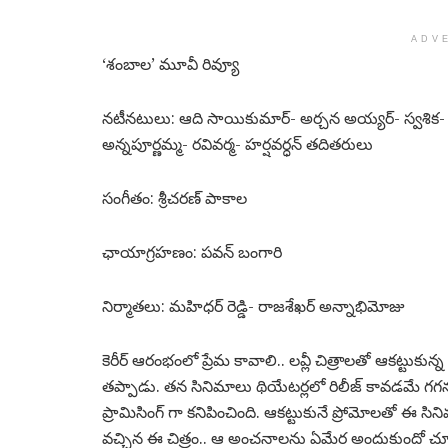
ADV
‘శంబాల’ మూవీ రివ్యూ
నటీనటులు: ఆది సాయికుమార్- అర్చన అయ్యర్- స్వశిక- మ
అన్నపూర్ణమ్మ- రవివర్మ- హర్షవర్ధన్ తదితరులు
సంగీతం: శ్రీచరణ్ పాకాల
ఛాయాగ్రహణం: పవన్ బంగారి
నిర్మాతలు: మహిధర్ రెడ్డి- రాజశేఖర్ అన్నాభిమోజు
కెరీర్ ఆరంభంలో ప్రేమ కావాలి.. లవ్లీ చిత్రాలతో ఆకట్ట
తప్పాడు. తన సినిమాలు థియేటర్లలో రిలీజ్ కావడమే గగన
ప్రామిసింగ్ గా కనిపించింది. ఆకట్టుకునే ప్రోమోలతో ఈ సినిమ
వచ్చిన ఈ చిత్రం.. ఆ అంచనాలను ఏమేర అందుకుందో చూద