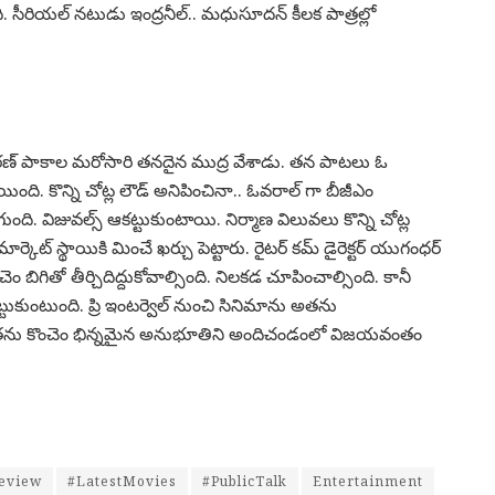
ది. సీరియల్ నటుడు ఇంద్రనీల్.. మధుసూదన్ కీలక పాత్రల్లో
న శ్రీ చరణ్ పాకాల మరోసారి తనదైన ముద్ర వేశాడు. తన పాటలు ఓ
ోయింది. కొన్ని చోట్ల లౌడ్ అనిపించినా.. ఓవరాల్ గా బీజీఎం
. విజువల్స్ ఆకట్టుకుంటాయి. నిర్మాణ విలువలు కొన్ని చోట్ల
ర్కెట్ స్థాయికి మించే ఖర్చు పెట్టారు. రైటర్ కమ్ డైరెక్టర్ యుగంధర్
ం బిగితో తీర్చిదిద్దుకోవాల్సింది. నిలకడ చూపించాల్సింది. కానీ
కుంటుంది. ప్రి ఇంటర్వెల్ నుంచి సినిమాను అతను
కు అతను కొంచెం భిన్నమైన అనుభూతిని అందిచండంలో విజయవంతం
eview
#LatestMovies
#PublicTalk
Entertainment