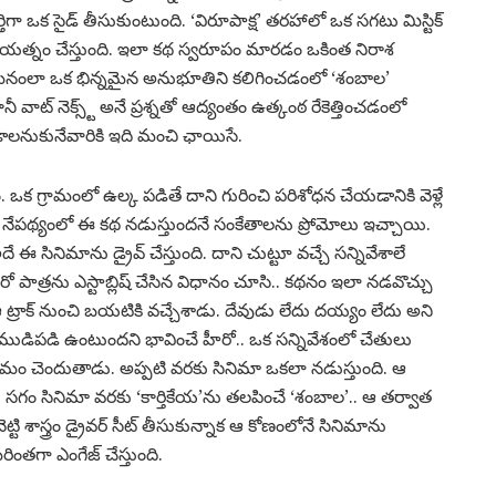
్తిగా ఒక సైడ్ తీసుకుంటుంది. ‘విరూపాక్ష’ తరహాలో ఒక సగటు మిస్టిక్
ంచే ప్రయత్నం చేస్తుంది. ఇలా కథ స్వరూపం మారడం ఒకింత నిరాశ
పశమనంలా ఒక భిన్నమైన అనుభూతిని కలిగించడంలో ‘శంబాల’
ాట్ నెక్స్ట్ అనే ప్రశ్నతో ఆద్యంతం ఉత్కంఠ రేకెత్తించడంలో
 చూడాలనుకునేవారికి ఇది మంచి ఛాయిసే.
ఒక గ్రామంలో ఉల్క పడితే దాని గురించి పరిశోధన చేయడానికి వెళ్లే
నేపథ్యంలో ఈ కథ నడుస్తుందనే సంకేతాలను ప్రోమోలు ఇచ్చాయి.
 ఈ సినిమాను డ్రైవ్ చేస్తుంది. దాని చుట్టూ వచ్చే సన్నివేశాలే
ో పాత్రను ఎస్టాబ్లిష్ చేసిన విధానం చూసి.. కథనం ఇలా నడవొచ్చు
ట్రాక్ నుంచి బయటికి వచ్చేశాడు. దేవుడు లేదు దయ్యం లేదు అని
్సుతో ముడిపడి ఉంటుందని భావించే హీరో.. ఒక సన్నివేశంలో చేతులు
ిణామం చెందుతాడు. అప్పటి వరకు సినిమా ఒకలా నడుస్తుంది. ఆ
 సగం సినిమా వరకు ‘కార్తికేయ’ను తలపించే ‘శంబాల’.. ఆ తర్వాత
ట్టి శాస్త్రం డ్రైవర్ సీట్ తీసుకున్నాక ఆ కోణంలోనే సినిమాను
తగా ఎంగేజ్ చేస్తుంది.