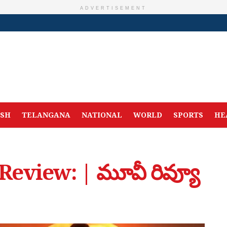
ADVERTISEMENT
ESH
TELANGANA
NATIONAL
WORLD
SPORTS
HE
eview: | మూవీ రివ్యూ