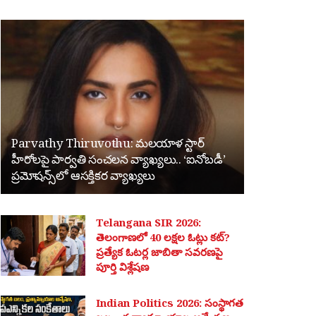
Parvathy Thiruvothu: మలయాళ స్టార్
హీరోలపై పార్వతి సంచలన వ్యాఖ్యలు.. ‘ఐనోబడీ’
ప్రమోషన్స్‌లో ఆసక్తికర వ్యాఖ్యలు
Telangana SIR 2026:
తెలంగాణలో 40 లక్షల ఓట్లు కట్?
ప్రత్యేక ఓటర్ల జాబితా సవరణపై
పూర్తి విశ్లేషణ
Indian Politics 2026: సంస్థాగత