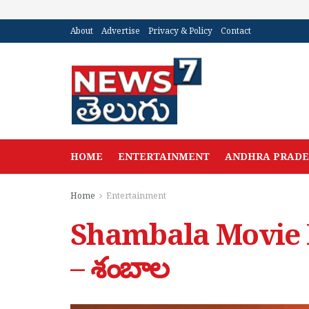
About
Advertise
Privacy & Policy
Contact
HOME
ENTERTAINMENT
ANDHRA PRAD
Home
Entertainment
Shambala Movie R
– శంబాల