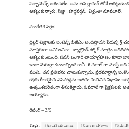
పెర్ఫామెన్స్ ఆశించలేం. ఆమె తన గ్లామర్ తోనే ఆకట్టుకుం
ఆకట్టుకున్నారు. సిజ్జు.. హర్షవర్ధన్.. వీళ్లంతా మామూలే.
సాంకేతిక వర్గం:
థ్రిల్లర్ చిత్రాలకు ఇంటెన్స్ బీజీఎం అందిస్తాడని పేరున్
మోస్తరుగా అనిపించినా.. బ్యాగ్రౌండ్ స్కోర్ మాత్రం అదిరిప
ఆకట్టుకుంటుంది. పవన్ బంగారి ఛాయాగ్రహణం కూడా బాగుంది
ఇంకా మెరుగ్గా ఉండాల్సింది కానీ.. ఓవరాల్ గా చూస్తే ఆది మా
ముని.. తన ప్రతిభను చాటుకున్నాడు. ప్రథమార్ధాన్న ఇంకొంచె
కథకు కీలకమైన ఎపిసోడ్లను అతను మలిచిన విధానం ఆకట్టు
ఉత్కంఠభరితంగా తీసుకెళ్లాడు. ఓవరాల్ గా ప్రేక్షకుల
అయ్యాడు.
రేటింగ్ – 3/5
Tags:
#AadiSaikumar
#CinemaNews
#FilmR