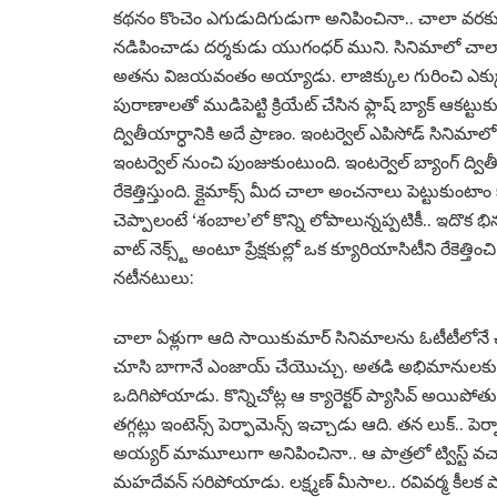
కథనం కొంచెం ఎగుడుదిగుడుగా అనిపించినా.. చాలా వరకు ఎ
నడిపించాడు దర్శకుడు యుగంధర్ ముని. సినిమాలో చాలా
అతను విజయవంతం అయ్యాడు. లాజిక్కుల గురించి ఎక్క
పురాణాలతో ముడిపెట్టి క్రియేట్ చేసిన ఫ్లాష్ బ్యాక్ ఆకట
ద్వితీయార్ధానికి అదే ప్రాణం. ఇంటర్వెల్ ఎపిసోడ్ సినిమాల
ఇంటర్వెల్ నుంచి పుంజుకుంటుంది. ఇంటర్వెల్ బ్యాంగ్ ద్వ
రేకెత్తిస్తుంది. క్లైమాక్స్ మీద చాలా అంచనాలు పెట్టుకుంట
చెప్పాలంటే ‘శంబాల’లో కొన్ని లోపాలున్నప్పటికీ.. ఇదొక భ
వాట్ నెక్స్ట్ అంటూ ప్రేక్షకుల్లో ఒక క్యూరియాసిటీని రేక
నటీనటులు:
చాలా ఏళ్లుగా ఆది సాయికుమార్ సినిమాలను ఓటీటీలోనే చూ
చూసి బాగానే ఎంజాయ్ చేయొచ్చు. అతడి అభిమానులకు ఈ సిన
ఒదిగిపోయాడు. కొన్నిచోట్ల ఆ క్యారెక్టర్ ప్యాసివ్ అయిపోతున
తగ్గట్లు ఇంటెన్స్ పెర్ఫామెన్స్ ఇచ్చాడు ఆది. తన లుక్.. 
అయ్యర్ మామూలుగా అనిపించినా.. ఆ పాత్రలో ట్విస్ట్ వ
మహదేవన్ సరిపోయాడు. లక్ష్మణ్ మీసాల.. రవివర్మ కీలక పాత్