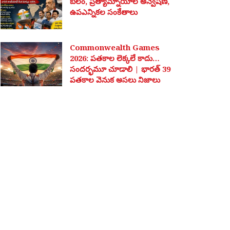
బలం, ప్రత్యామ్నాయాల అన్వేషణ,
ఉపఎన్నికల సంకేతాలు
Commonwealth Games
2026: పతకాల లెక్కలే కాదు…
సందర్భమూ చూడాలి | భారత్ 39
పతకాల వెనుక అసలు నిజాలు