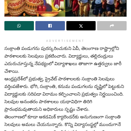
ADVERTISEMENT
సంక్రాంతి పండుగను పురస్కరించుకుని ఏపీ, తెలంగాణ రాష్ట్రాల్లోని
పాఠశాలలకు సెలవులు ప్రకటించారు. విద్యార్థులు, తల్లిదండ్రులు
ఎదురుచూస్తున్న నేపథ్యంలో విద్యాశాఖలు తాజాగా ఉత్తర్వులు జారీ
చేశాయి.
ఆంధ్రప్రదేశ్‌లో ప్రభుత్వ, ప్రైవేట్ పాఠశాలలకు సంక్రాంతి సెలవులు
వర్తింపజేశారు. భోగి, సంక్రాంతి, కనుమ పండుగలను దృష్టిలో పెట్టుకుని
విద్యార్థులకు సరిపడా విరామం కల్పించాలని ప్రభుత్వం నిర్ణయించింది.
సెలవుల అనంతరం పాఠశాలలు యథావిధిగా తిరిగి
ప్రారంభమవుతాయని అధికారులు స్పష్టం చేశారు.
తెలంగాణలో కూడా అకడమిక్ క్యాలెండర్‌కు అనుగుణంగా సంక్రాంతి
సెలవులు అమలు చేయనున్నారు. కొన్ని విద్యాసంస్థల్లో ముందుగానే