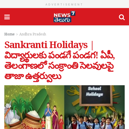
ADVERTISEMENT
Home
Andhra Pradesh
Sankranti Holidays |
విద్యార్థులకు పండగే పండగ! ఏపీ,
తెలంగాణలో సంక్రాంతి సెలవులపై
తాజా ఉత్తర్వులు