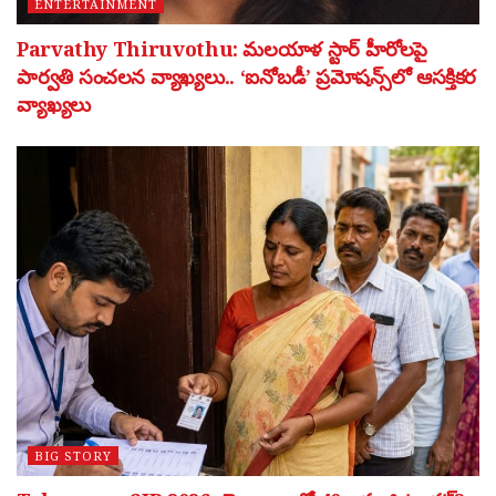
ENTERTAINMENT
Parvathy Thiruvothu: మలయాళ స్టార్ హీరోలపై
పార్వతి సంచలన వ్యాఖ్యలు.. ‘ఐనోబడీ’ ప్రమోషన్స్‌లో ఆసక్తికర
వ్యాఖ్యలు
BIG STORY