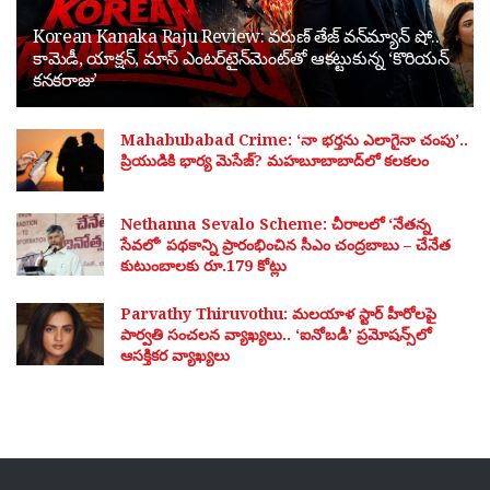
Korean Kanaka Raju Review: వరుణ్ తేజ్ వన్‌మ్యాన్ షో..
కామెడీ, యాక్షన్, మాస్ ఎంటర్‌టైన్‌మెంట్‌తో ఆకట్టుకున్న ‘కొరియన్
కనకరాజు’
Mahabubabad Crime: ‘నా భర్తను ఎలాగైనా చంపు’..
ప్రియుడికి భార్య మెసేజ్? మహబూబాబాద్‌లో కలకలం
Nethanna Sevalo Scheme: చీరాలలో ‘నేతన్న
సేవలో’ పథకాన్ని ప్రారంభించిన సీఎం చంద్రబాబు – చేనేత
కుటుంబాలకు రూ.179 కోట్లు
Parvathy Thiruvothu: మలయాళ స్టార్ హీరోలపై
పార్వతి సంచలన వ్యాఖ్యలు.. ‘ఐనోబడీ’ ప్రమోషన్స్‌లో
ఆసక్తికర వ్యాఖ్యలు