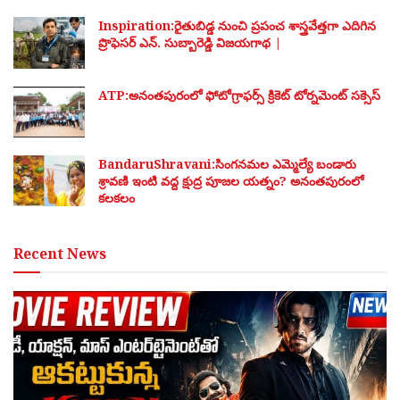
Inspiration:రైతుబిడ్డ నుంచి ప్రపంచ శాస్త్రవేత్తగా ఎదిగిన
ప్రొఫెసర్ ఎన్. సుబ్బారెడ్డి విజయగాథ |
ATP:అనంతపురంలో ఫోటోగ్రాఫర్స్ క్రికెట్ టోర్నమెంట్ సక్సెస్
BandaruShravani:సింగనమల ఎమ్మెల్యే బండారు
శ్రావణి ఇంటి వద్ద క్షుద్ర పూజల యత్నం? అనంతపురంలో
కలకలం
Recent News