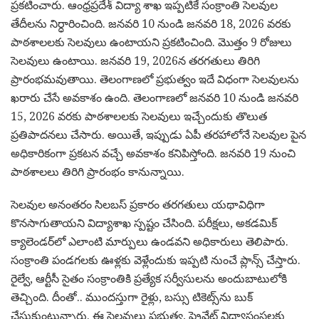
ప్రకటించారు. ఆంధ్రప్రదేశ్ విద్యా శాఖ ఇప్పటికే సంక్రాంతి సెలవుల
తేదీలను నిర్ధారించింది. జనవరి 10 నుండి జనవరి 18, 2026 వరకు
పాఠశాలలకు సెలవులు ఉంటాయని ప్రకటించింది. మొత్తం 9 రోజులు
సెలవులు ఉంటాయి. జనవరి 19, 2026న తరగతులు తిరిగి
ప్రారంభమవుతాయి. తెలంగాణలో ప్రభుత్వం ఇదే విధంగా సెలవులను
ఖరారు చేసే అవకాశం ఉంది. తెలంగాణలో జనవరి 10 నుండి జనవరి
15, 2026 వరకు పాఠశాలలకు సెలవులు ఇచ్చేందుకు తొలుత
ప్రతిపాదనలు చేసారు. అయితే, ఇప్పుడు ఏపీ తరహాలోనే సెలవుల పైన
అధికారికంగా ప్రకటన వచ్చే అవకాశం కనిపిస్తోంది. జనవరి 19 నుంచి
పాఠశాలలు తిరిగి ప్రారంభం కానున్నాయి.
సెలవుల అనంతరం సిలబస్ ప్రకారం తరగతులు యథావిధిగా
కొనసాగుతాయని విద్యాశాఖ స్పష్టం చేసింది. పరీక్షలు, అకడమిక్
క్యాలెండర్‌లో ఎలాంటి మార్పులు ఉండవని అధికారులు తెలిపారు.
సంక్రాంతి పండగలకు ఊళ్లకు వెళ్లేందుకు ఇప్పటి నుంచే ప్లాన్స్‌ చేస్తారు.
రైల్వే, ఆర్టీసీ సైతం సంక్రాంతికి ప్రత్యేక సర్వీసులను అందుబాటులోకి
తెచ్చింది. దీంతో.. ముందస్తుగా రైళ్లు, బస్సు టికెట్స్‌ను బుక్‌
చేసుకుంటున్నారు. ఈ సెలవులు ప్రభుత్వ, ప్రైవేట్ విద్యాసంస్థలకు