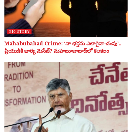
BIG STORY
Mahabubabad Crime: ‘నా భర్తను ఎలాగైనా చంపు’..
ప్రియుడికి భార్య మెసేజ్? మహబూబాబాద్‌లో కలకలం