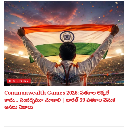
BIG STORY
Commonwealth Games 2026: పతకాల లెక్కలే
కాదు… సందర్భమూ చూడాలి | భారత్ 39 పతకాల వెనుక
అసలు నిజాలు