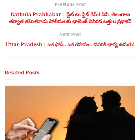
Previous Post
Bathula Prabhakar | స్టేట్ టు స్టేట్ గేమ్! ఏపీ, తెలంగాణ
తర్వాత తమిళనాడు పోలీసులకు ఛాలెంజ్ విసిరిన బత్తుల ప్రభాకర్
Next Post
Uttar Pradesh | ఒక ఫోన్.. ఒక రహసం.. చివరికి భార్య ఉసురు!
Related
Posts