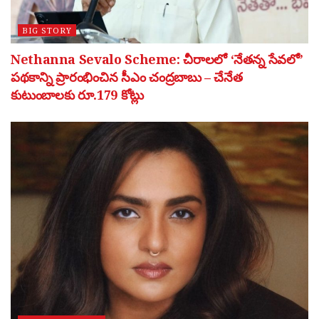
BIG STORY
Nethanna Sevalo Scheme: చీరాలలో ‘నేతన్న సేవలో’
పథకాన్ని ప్రారంభించిన సీఎం చంద్రబాబు – చేనేత
కుటుంబాలకు రూ.179 కోట్లు