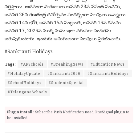
వర్తిస్తాయి. అదనంగా పాఠశాలలు జనవరి 23న వసంత పంచమి,
జనవరి 26న గణతంత్ర దినోత్సవం సందర్భంగా సెలవులు ఉన్నాయి.
జనవరి 14న భోగి, జనవరి 15న సంక్రాంతి, జనవరి 16న కనుమ.
జనవరి 17, 2026న ముక్కనుమ ఇలా వరుసగా పండగను
జరుపుకుంటారు. ఇందుకు అనుగుణంగా సెలవులు ప్రకటించారు.
#Sankranti Holidays
Tags:
#APSchools
#BreakingNews
#EducationNews
#HolidayUpdate
#Sankranti2026
#SankrantiHolidays
#SchoolHolidays
#StudentsSpecial
#TelanganaSchools
Plugin Install
: Subscribe Push Notification need OneSignal plugin to
be installed.