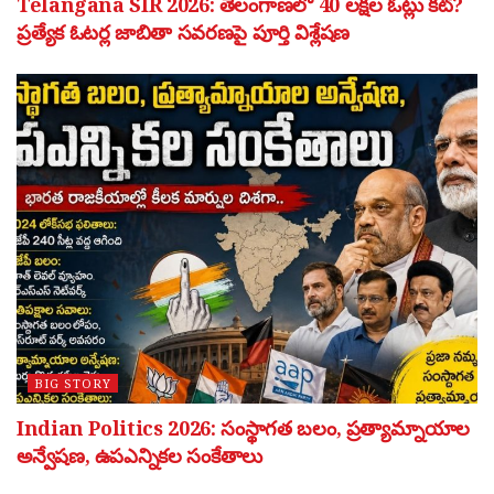
Telangana SIR 2026: తెలంగాణలో 40 లక్షల ఓట్లు కట్?
ప్రత్యేక ఓటర్ల జాబితా సవరణపై పూర్తి విశ్లేషణ
BIG STORY
Indian Politics 2026: సంస్థాగత బలం, ప్రత్యామ్నాయాల
అన్వేషణ, ఉపఎన్నికల సంకేతాలు