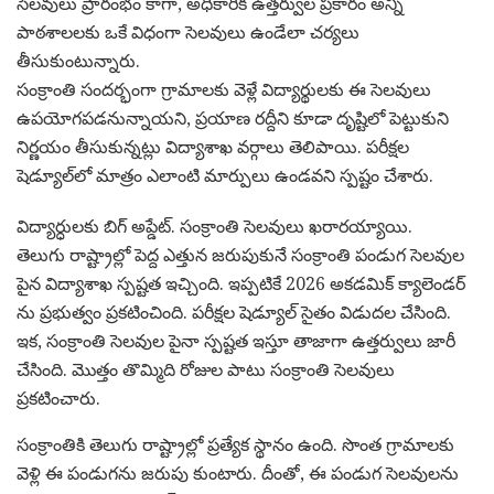
సెలవులు ప్రారంభం కాగా, అధికారిక ఉత్తర్వుల ప్రకారం అన్ని
పాఠశాలలకు ఒకే విధంగా సెలవులు ఉండేలా చర్యలు
తీసుకుంటున్నారు.
సంక్రాంతి సందర్భంగా గ్రామాలకు వెళ్లే విద్యార్థులకు ఈ సెలవులు
ఉపయోగపడనున్నాయని, ప్రయాణ రద్దీని కూడా దృష్టిలో పెట్టుకుని
నిర్ణయం తీసుకున్నట్లు విద్యాశాఖ వర్గాలు తెలిపాయి. పరీక్షల
షెడ్యూల్‌లో మాత్రం ఎలాంటి మార్పులు ఉండవని స్పష్టం చేశారు.
విద్యార్ధులకు బిగ్ అప్డేట్. సంక్రాంతి సెలవులు ఖరారయ్యాయి.
తెలుగు రాష్ట్రాల్లో పెద్ద ఎత్తున జరుపుకునే సంక్రాంతి పండుగ సెలవుల
పైన విద్యాశాఖ స్పష్టత ఇచ్చింది. ఇప్పటికే 2026 అకడమిక్ క్యాలెండర్
ను ప్రభుత్వం ప్రకటించింది. పరీక్షల షెడ్యూల్ సైతం విడుదల చేసింది.
ఇక, సంక్రాంతి సెలవుల పైనా స్పష్టత ఇస్తూ తాజాగా ఉత్తర్వులు జారీ
చేసింది. మొత్తం తొమ్మిది రోజుల పాటు సంక్రాంతి సెలవులు
ప్రకటించారు.
సంక్రాంతికి తెలుగు రాష్ట్రాల్లో ప్రత్యేక స్థానం ఉంది. సొంత గ్రామాలకు
వెళ్లి ఈ పండుగను జరుపు కుంటారు. దీంతో, ఈ పండుగ సెలవులను