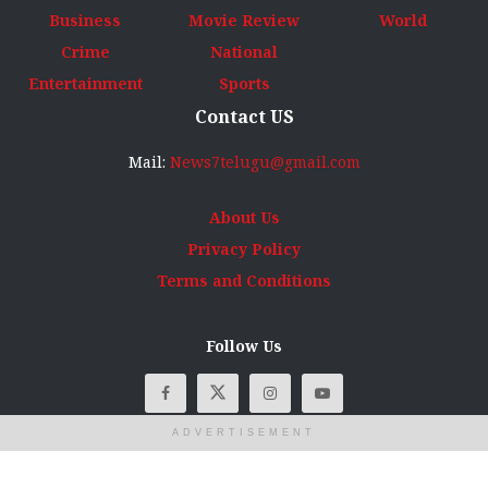
Business
Movie Review
World
Crime
National
Entertainment
Sports
Contact US
Mail:
News7telugu@gmail.com
About Us
Privacy Policy
Terms and Conditions
Follow Us
ADVERTISEMENT
© Copyright
News7Telugu
2025 All rights reserved. Designed, developed