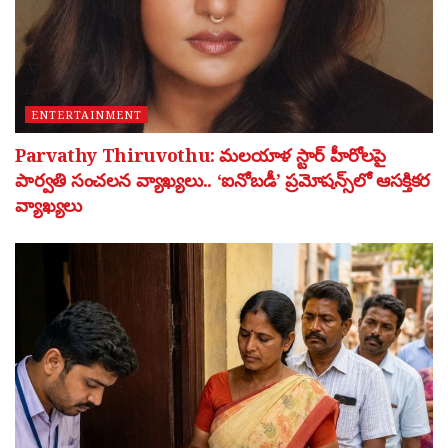
ENTERTAINMENT
Parvathy Thiruvothu: మలయాళ స్టార్ హీరోలపై
పార్వతి సంచలన వ్యాఖ్యలు.. ‘ఐనోబడీ’ ప్రమోషన్స్‌లో ఆసక్తికర
వ్యాఖ్యలు