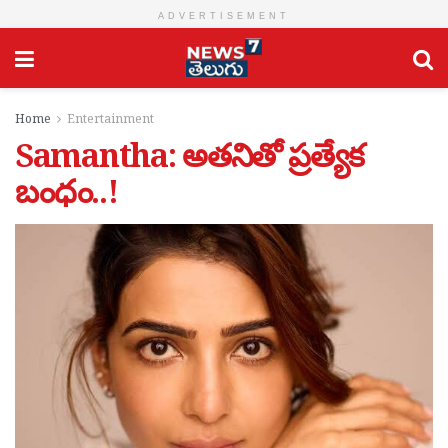
ADVERTISEMENT
Home
Entertainment
Samantha: అత‌నితో ప్ర‌త్యేక
బంధం..!