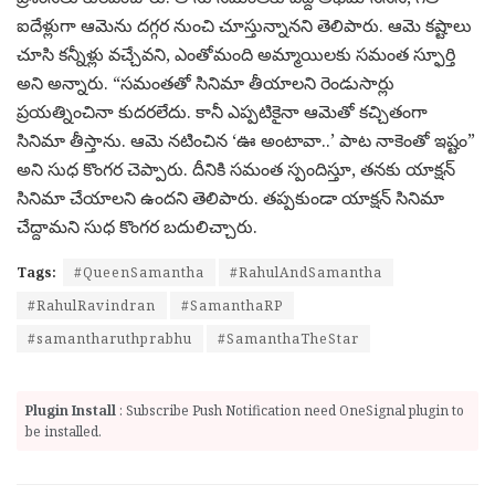
ఐదేళ్లుగా ఆమెను దగ్గర నుంచి చూస్తున్నానని తెలిపారు. ఆమె కష్టాలు
చూసి కన్నీళ్లు వచ్చేవని, ఎంతోమంది అమ్మాయిలకు సమంత స్ఫూర్తి
అని అన్నారు. “సమంతతో సినిమా తీయాలని రెండుసార్లు
ప్రయత్నించినా కుదరలేదు. కానీ ఎప్పటికైనా ఆమెతో కచ్చితంగా
సినిమా తీస్తాను. ఆమె నటించిన ‘ఊ అంటావా..’ పాట నాకెంతో ఇష్టం”
అని సుధ కొంగర చెప్పారు. దీనికి సమంత స్పందిస్తూ, తనకు యాక్షన్
సినిమా చేయాలని ఉందని తెలిపారు. తప్పకుండా యాక్షన్ సినిమా
చేద్దామని సుధ కొంగర బదులిచ్చారు.
Tags:
#QueenSamantha
#RahulAndSamantha
#RahulRavindran
#SamanthaRP
#samantharuthprabhu
#SamanthaTheStar
Plugin Install
: Subscribe Push Notification need OneSignal plugin to
be installed.