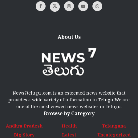
About Us
News7telugu .com is an esteemed news website that
provides a wide variety of information in Telugu We are
one of the most viewed news websites in Telugu.
Browse by Category
Andhra Pradesh
Health
Telangana
Big Story
Latest
Uncategorized