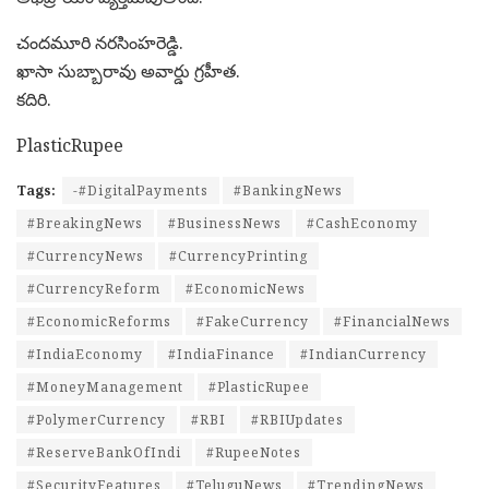
చందమూరి నరసింహరెడ్డి.
ఖాసా సుబ్బారావు అవార్డు గ్రహీత.
కదిరి.
PlasticRupee
Tags:
-#DigitalPayments
#BankingNews
#BreakingNews
#BusinessNews
#CashEconomy
#CurrencyNews
#CurrencyPrinting
#CurrencyReform
#EconomicNews
#EconomicReforms
#FakeCurrency
#FinancialNews
#IndiaEconomy
#IndiaFinance
#IndianCurrency
#MoneyManagement
#PlasticRupee
#PolymerCurrency
#RBI
#RBIUpdates
#ReserveBankOfIndi
#RupeeNotes
#SecurityFeatures
#TeluguNews
#TrendingNews