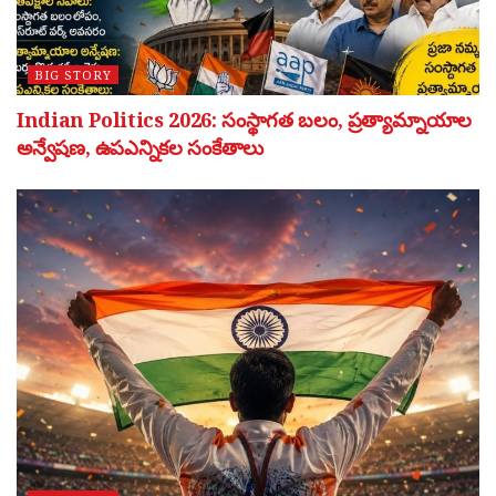
BIG STORY
Indian Politics 2026: సంస్థాగత బలం, ప్రత్యామ్నాయాల
అన్వేషణ, ఉపఎన్నికల సంకేతాలు