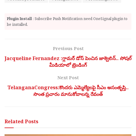
Plugin Install
: Subscribe Push Notification need OneSignal plugin to
be installed.
Previous Post
Jacqueline Fernandez :గ్లామర్ డోస్ పెంచిన జాక్వెలిన్.. సోషల్
మీడియాలో ట్రెండింగ్
Next Post
TelanganaCongress:కొందరు ఎమ్మెల్యేలపై సీఎం అసంతృప్తి..
సొంత ప్రచారం మానుకోవాలన్న రేవంత్
Related
Posts