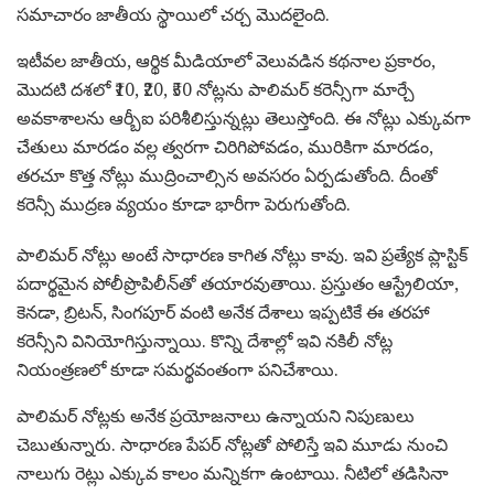
సమాచారం జాతీయ స్థాయిలో చర్చ మొదలైంది.
ఇటీవల జాతీయ, ఆర్థిక మీడియాలో వెలువడిన కథనాల ప్రకారం,
మొదటి దశలో ₹10, ₹20, ₹50 నోట్లను పాలిమర్ కరెన్సీగా మార్చే
అవకాశాలను ఆర్బీఐ పరిశీలిస్తున్నట్లు తెలుస్తోంది. ఈ నోట్లు ఎక్కువగా
చేతులు మారడం వల్ల త్వరగా చిరిగిపోవడం, మురికిగా మారడం,
తరచూ కొత్త నోట్లు ముద్రించాల్సిన అవసరం ఏర్పడుతోంది. దీంతో
కరెన్సీ ముద్రణ వ్యయం కూడా భారీగా పెరుగుతోంది.
పాలిమర్ నోట్లు అంటే సాధారణ కాగిత నోట్లు కావు. ఇవి ప్రత్యేక ప్లాస్టిక్
పదార్థమైన పోలీప్రొపిలీన్‌తో తయారవుతాయి. ప్రస్తుతం ఆస్ట్రేలియా,
కెనడా, బ్రిటన్, సింగపూర్ వంటి అనేక దేశాలు ఇప్పటికే ఈ తరహా
కరెన్సీని వినియోగిస్తున్నాయి. కొన్ని దేశాల్లో ఇవి నకిలీ నోట్ల
నియంత్రణలో కూడా సమర్థవంతంగా పనిచేశాయి.
పాలిమర్ నోట్లకు అనేక ప్రయోజనాలు ఉన్నాయని నిపుణులు
చెబుతున్నారు. సాధారణ పేపర్ నోట్లతో పోలిస్తే ఇవి మూడు నుంచి
నాలుగు రెట్లు ఎక్కువ కాలం మన్నికగా ఉంటాయి. నీటిలో తడిసినా