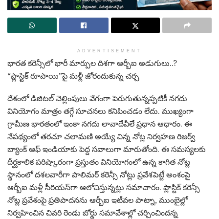
ADVERTISEMENT
భారత కరెన్సీలో భారీ మార్పుల దిశగా ఆర్బీఐ అడుగులు..?
“ప్లాస్టిక్ రూపాయి”పై మళ్లీ జోరందుకున్న చర్చ
దేశంలో డిజిటల్ చెల్లింపులు వేగంగా పెరుగుతున్నప్పటికీ నగదు
వినియోగం మాత్రం తగ్గే సూచనలు కనిపించడం లేదు. ముఖ్యంగా
గ్రామీణ భారతంలో ఇంకా నగదు లావాదేవీలే ప్రధాన ఆధారం. ఈ
నేపథ్యంలో తరచూ చలామణి అయ్యే చిన్న నోట్ల నిర్వహణ రిజర్వ్
బ్యాంక్ ఆఫ్ ఇండియాకు పెద్ద సవాలుగా మారుతోంది. ఈ సమస్యలకు
దీర్ఘకాలిక పరిష్కారంగా ప్రస్తుతం వినియోగంలో ఉన్న కాగిత నోట్ల
స్థానంలో దశలవారీగా పాలిమర్ కరెన్సీ నోట్లు ప్రవేశపెట్టే అంశంపై
ఆర్బీఐ మళ్లీ సీరియస్‌గా ఆలోచిస్తున్నట్లు సమాచారం. ప్లాస్టిక్ కరెన్సీ
నోట్ల ప్రవేశంపై ప్రతిపాదనను ఆర్బీఐ ఇటీవల పాట్నా, ముంబైల్లో
నిర్వహించిన చివరి రెండు బోర్డు సమావేశాల్లో చర్చించిందన్న