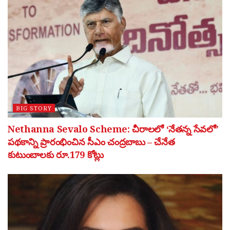
BIG STORY
Nethanna Sevalo Scheme: చీరాలలో ‘నేతన్న సేవలో’
పథకాన్ని ప్రారంభించిన సీఎం చంద్రబాబు – చేనేత
కుటుంబాలకు రూ.179 కోట్లు