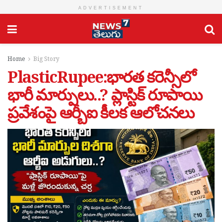
ADVERTISEMENT
Home
Big Story
PlasticRupee:భారత కరెన్సీలో
భారీ మార్పులు..? ప్లాస్టిక్ రూపాయి
ప్రవేశంపై ఆర్బీఐ కీలక ఆలోచనలు