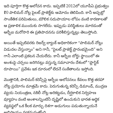
ఇది పూర్తిగా కొత్త ఆలోచన కాదు. ఇప్పటికే 2012లో యూపీఏ ప్రభుత్వం
₹10 పాలిమర్ నోట్ల పైలట్ ప్రాజెక్ట్‌కు ఆమోదం తెలిపింది. కానీ అప్పట్లో
సాంకేతిక పరిమితులు, మౌలిక సదుపాయాల లోపం వంటి కారణాలతో
ఆ ప్రణాళిక ముందుకు సాగలేదు. ఇప్పుడు పరిస్థితులు మారడంతో
ఆర్బీఐ మరోసారి ఈ ప్రతిపాదనను పరిశీలిస్తున్నట్లు తెలుస్తోంది.
అయితే ఇప్పటివరకు రిజర్వ్ బ్యాంక్ అధికారికంగా “పాలిమర్ నోట్లు
విడుదల చేస్తున్నాం” అని గానీ, “పైలట్ ప్రాజెక్ట్ ప్రారంభమైంది” అని
గానీ ఎలాంటి ప్రకటన చేయలేదు. కానీ ఆర్బీఐ బోర్డు స్థాయిలో ఈ
అంశంపై చర్చలు జరిగినట్లు వస్తున్న సమాచారం దేశంలో “ప్లాస్టిక్
రూపాయి” ప్రవేశం ఇక దూరంలో లేదనే సంకేతాలను ఇస్తోంది.
మొత్తానికి, పాలిమర్ కరెన్సీపై ఆర్బీఐ ఆలోచనలు కేవలం కొత్త తరహా
నోట్ల ప్రయోగం మాత్రమే కాదు. పెరుగుతున్న కరెన్సీ డిమాండ్, ముద్రణ
వ్యయ నియంత్రణ, నకిలీ నోట్ల అరికట్టడం, దీర్ఘకాలిక నిర్వహణ
వ్యూహం వంటి అంశాలన్నింటినీ దృష్టిలో ఉంచుకుని భారత ఆర్థిక
వ్యవస్థలో ఒక కీలక మార్పు దిశగా అడుగులు పడుతున్నాయనే
అభిప్రాయం వ్యక్తమవుతోంది.