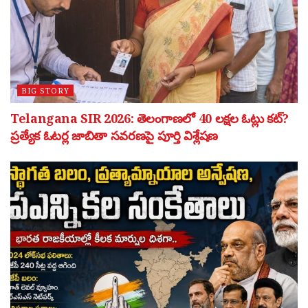
BIG STORY
Telangana SIR 2026: తెలంగాణలో 40 లక్షల ఓట్లు కట్?
ప్రత్యేక ఓటర్ల జాబితా సవరణపై పూర్తి విశ్లేషణ