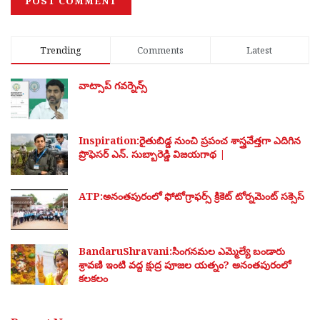
Trending
Comments
Latest
వాట్సాప్ గవర్నెన్స్
Inspiration:రైతుబిడ్డ నుంచి ప్రపంచ శాస్త్రవేత్తగా ఎదిగిన
ప్రొఫెసర్ ఎన్. సుబ్బారెడ్డి విజయగాథ |
ATP:అనంతపురంలో ఫోటోగ్రాఫర్స్ క్రికెట్ టోర్నమెంట్ సక్సెస్
BandaruShravani:సింగనమల ఎమ్మెల్యే బండారు
శ్రావణి ఇంటి వద్ద క్షుద్ర పూజల యత్నం? అనంతపురంలో
కలకలం