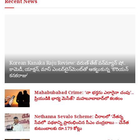
Recent News
Korean Kanaka Raju Review: వరుణ్ తేజ్ వన్‌మ్యాన్ షో..
కామెడీ, యాక్షన్, మాస్ ఎంటర్‌టైన్‌మెంట్‌తో ఆకట్టుకున్న ‘కొరియన్
కనకరాజు’
Mahabubabad Crime: ‘నా భర్తను ఎలాగైనా చంపు’..
ప్రియుడికి భార్య మెసేజ్? మహబూబాబాద్‌లో కలకలం
Nethanna Sevalo Scheme: చీరాలలో ‘నేతన్న
సేవలో’ పథకాన్ని ప్రారంభించిన సీఎం చంద్రబాబు – చేనేత
కుటుంబాలకు రూ.179 కోట్లు