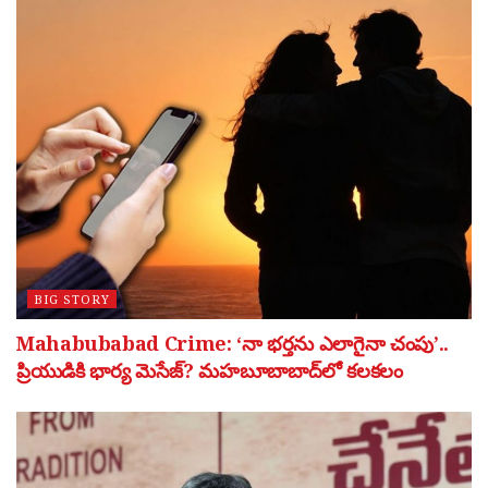
BIG STORY
Mahabubabad Crime: ‘నా భర్తను ఎలాగైనా చంపు’..
ప్రియుడికి భార్య మెసేజ్? మహబూబాబాద్‌లో కలకలం