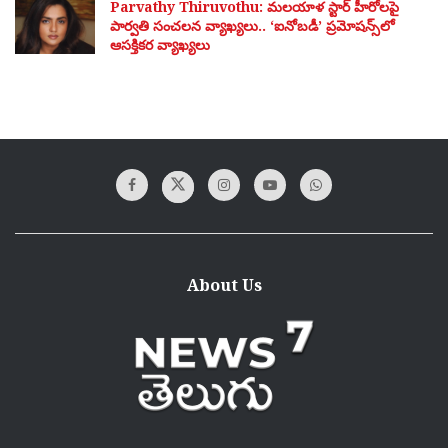
Parvathy Thiruvothu: మలయాళ స్టార్ హీరోలపై
పార్వతి సంచలన వ్యాఖ్యలు.. ‘ఐనోబడీ’ ప్రమోషన్స్‌లో
ఆసక్తికర వ్యాఖ్యలు
About Us