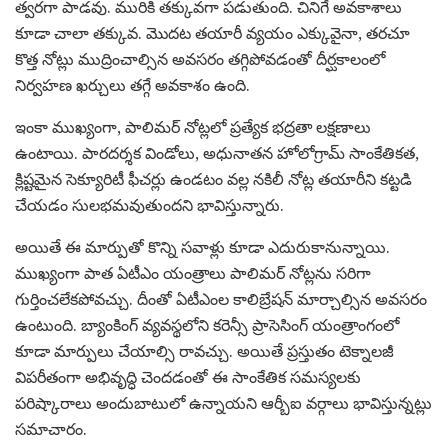
త్వరగా పాడవు. మురికి తక్కువగా పడుతుంది. చినిగే అవకాశాలు
కూడా చాలా తక్కువ. మొదట తయారీ వ్యయం ఎక్కువైనా, తరచూ
కొత్త నోట్లు ముద్రించాల్సిన అవసరం తగ్గిపోవడంతో దీర్ఘకాలంలో
నిర్వహణ ఖర్చులు తగ్గే అవకాశం ఉంది.
ఇంకా ముఖ్యంగా, పాలిమర్ నోట్లలో ప్రత్యేక భద్రతా లక్షణాలు
ఉంటాయి. పారదర్శక విండోలు, అధునాతన హోలోగ్రామ్ సాంకేతికత,
క్లిష్టమైన సెక్యూరిటీ ఫీచర్లు ఉండటం వల్ల నకిలీ నోట్ల తయారీని కట్టడి
చేయడం సులభమవుతుందని భావిస్తున్నారు.
అయితే ఈ మార్పుతో కొన్ని సవాళ్లు కూడా ఎదురుకానున్నాయి.
ముఖ్యంగా పాత ఏటీఎం యంత్రాలు పాలిమర్ నోట్లను సరిగా
గుర్తించలేకపోవచ్చు. దీంతో ఏటీఎంల కాలిబ్రేషన్ మార్చాల్సిన అవసరం
ఉంటుంది. బ్యాంకింగ్ వ్యవస్థలోని కరెన్సీ ప్రాసెసింగ్ యంత్రాంగంలో
కూడా మార్పులు చేయాల్సి రావచ్చు. అయితే ప్రస్తుతం టెక్నాలజీ
విపరీతంగా అభివృద్ధి చెందడంతో ఈ సాంకేతిక సమస్యలకు
పరిష్కారాలు అందుబాటులో ఉన్నాయని ఆర్బీఐ వర్గాలు భావిస్తున్నట్లు
సమాచారం.