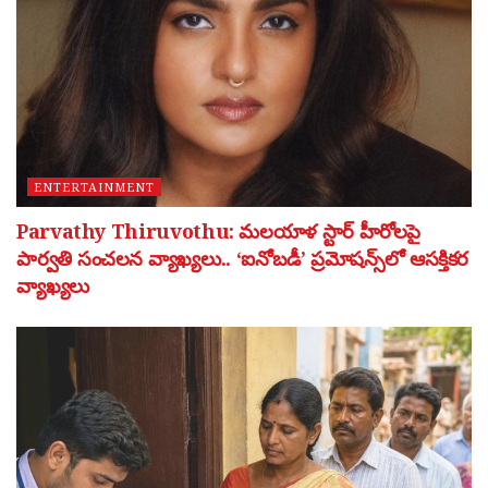
ENTERTAINMENT
Parvathy Thiruvothu: మలయాళ స్టార్ హీరోలపై
పార్వతి సంచలన వ్యాఖ్యలు.. ‘ఐనోబడీ’ ప్రమోషన్స్‌లో ఆసక్తికర
వ్యాఖ్యలు