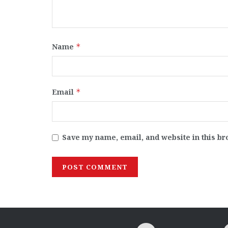
Name
*
Email
*
Save my name, email, and website in this br