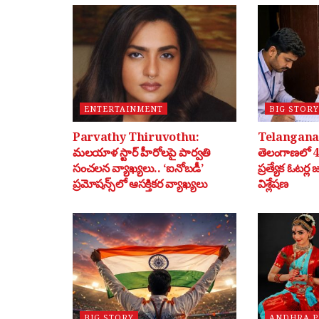
ENTERTAINMENT
BIG STORY
Parvathy Thiruvothu:
Telangana 
మలయాళ స్టార్ హీరోలపై పార్వతి
తెలంగాణలో 40
సంచలన వ్యాఖ్యలు.. ‘ఐనోబడీ’
ప్రత్యేక ఓటర్ల
ప్రమోషన్స్‌లో ఆసక్తికర వ్యాఖ్యలు
విశ్లేషణ
BIG STORY
ANDHRA 