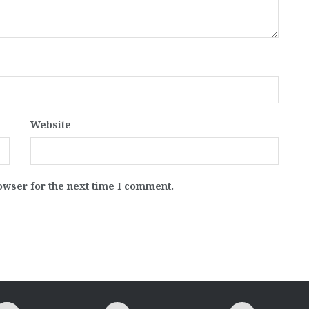
Website
owser for the next time I comment.