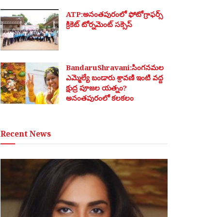
ATP:అనంతపురంలో ఫోటోగ్రాఫర్స్
క్రికెట్ టోర్నమెంట్ సక్సెస్
BandaruShravani:సింగనమల
ఎమ్మెల్యే బండారు శ్రావణి ఇంటి వద్ద
క్షుద్ర పూజల యత్నం?
అనంతపురంలో కలకలం
Recent News