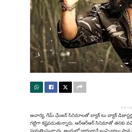
ADV
ఆచార్య‌, గేమ్ ఛేంజ‌ర్ సినిమాల‌తో బ్యాక్ టు బ్యాక్ డిజాస్
గ‌ట్టిగా క‌ష్ట‌ప‌డుతున్నారు. ఆర్ఆర్ఆర్ సినిమాతో త‌న‌కు వ‌చ్చ
ప్ర‌య‌త్నిస్తున్నారు. అందులో భాగంగానే బుచ్చిబాబు సాన ద‌ర్