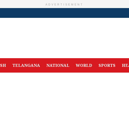
ADVERTISEMENT
ESH
TELANGANA
NATIONAL
WORLD
SPORTS
HE