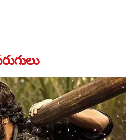
‌రుగులు