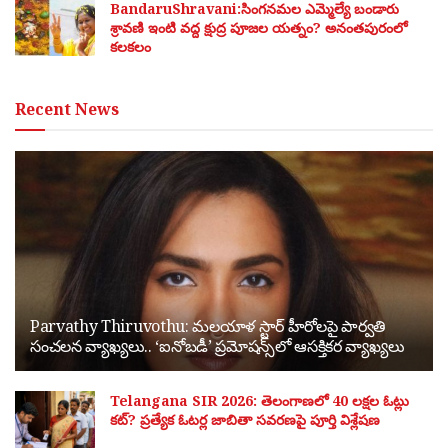
BandaruShravani:సింగనమల ఎమ్మెల్యే బండారు
శ్రావణి ఇంటి వద్ద క్షుద్ర పూజల యత్నం? అనంతపురంలో
కలకలం
Recent News
Parvathy Thiruvothu: మలయాళ స్టార్ హీరోలపై పార్వతి
సంచలన వ్యాఖ్యలు.. ‘ఐనోబడీ’ ప్రమోషన్స్‌లో ఆసక్తికర వ్యాఖ్యలు
Telangana SIR 2026: తెలంగాణలో 40 లక్షల ఓట్లు
కట్? ప్రత్యేక ఓటర్ల జాబితా సవరణపై పూర్తి విశ్లేషణ