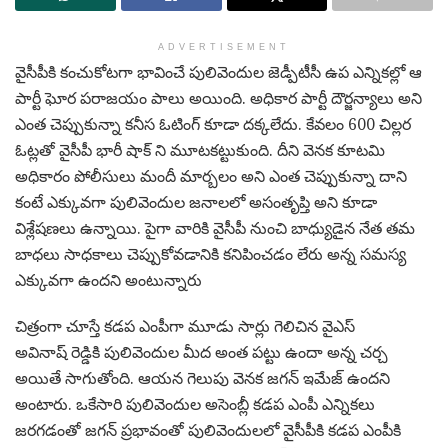
ADVERTISEMENT
వైసీపీకి కంచుకోటగా భావించే పులివెందుల జెడ్పీటీసీ ఉప ఎన్నికల్లో ఆ
పార్టీ ఘోర పరాజయం పాలు అయింది. అధికార పార్టీ దౌర్జన్యాలు అని
ఎంత చెప్పుకున్నా కనీస ఓటింగ్ కూడా దక్కలేదు. కేవలం 600 చిల్లర
ఓట్లతో వైసీపీ భారీ షాక్ ని మూటకట్టుకుంది. దీని వెనక కూటమి
అధికారం పోలీసులు మందీ మార్బలం అని ఎంత చెప్పుకున్నా దాని
కంటే ఎక్కువగా పులివెందుల జనాలలో అసంతృప్తి అని కూడా
విశ్లేషణలు ఉన్నాయి. పైగా వారికి వైసీపీ నుంచి బాధ్యుడైన నేత తమ
బాధలు సాధకాలు చెప్పుకోవడానికి కనిపించడం లేరు అన్న సమస్య
ఎక్కువగా ఉందని అంటున్నారు
చిత్రంగా చూస్తే కడప ఎంపీగా మూడు సార్లు గెలిచిన వైఎస్
అవినాష్ రెడ్డికి పులివెందుల మీద అంత పట్టు ఉందా అన్న చర్చ
అయితే సాగుతోంది. ఆయన గెలుపు వెనక జగన్ ఇమేజ్ ఉందని
అంటారు. ఒకేసారి పులివెందుల అసెంబ్లీ కడప ఎంపీ ఎన్నికలు
జరగడంతో జగన్ ప్రభావంతో పులివెందులలో వైసీపీకి కడప ఎంపీకి