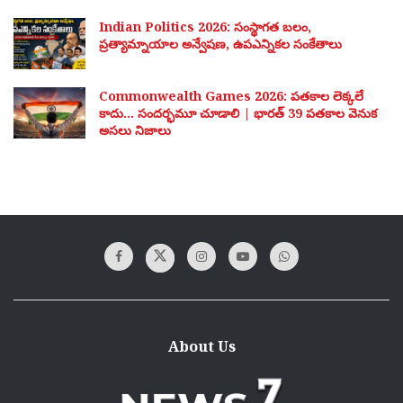
Indian Politics 2026: సంస్థాగత బలం,
ప్రత్యామ్నాయాల అన్వేషణ, ఉపఎన్నికల సంకేతాలు
Commonwealth Games 2026: పతకాల లెక్కలే
కాదు… సందర్భమూ చూడాలి | భారత్ 39 పతకాల వెనుక
అసలు నిజాలు
About Us