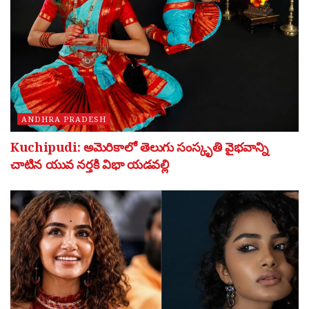
ANDHRA PRADESH
Kuchipudi: అమెరికాలో తెలుగు సంస్కృతి వైభవాన్ని
చాటిన యువ నర్తకి విభా యడవల్లి