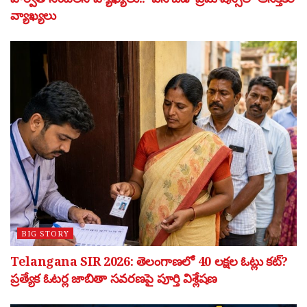
వ్యాఖ్యలు
BIG STORY
Telangana SIR 2026: తెలంగాణలో 40 లక్షల ఓట్లు కట్?
ప్రత్యేక ఓటర్ల జాబితా సవరణపై పూర్తి విశ్లేషణ