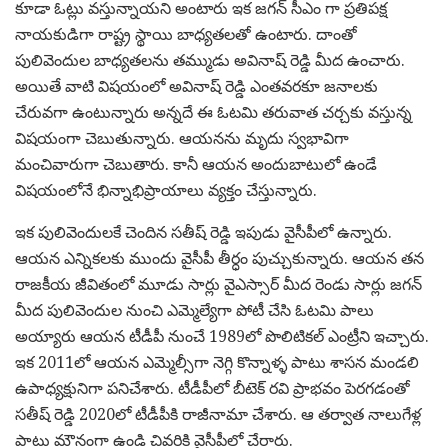
కూడా ఓట్లు వస్తున్నాయని అంటారు ఇక జగన్ సీఎం గా ప్రతిపక్ష
నాయకుడిగా రాష్ట్ర స్థాయి బాధ్యతలతో ఉంటారు. దాంతో
పులివెందుల బాధ్యతలను తమ్ముడు అవినాష్ రెడ్డి మీద ఉంచారు.
అయితే వాటి విషయంలో అవినాష్ రెడ్డి ఎంతవరకూ జనాలకు
చేరువగా ఉంటున్నారు అన్నదే ఈ ఓటమి తరువాత చర్చకు వస్తున్న
విషయంగా చెబుతున్నారు. ఆయనను మృదు స్వభావిగా
మంచివారుగా చెబుతారు. కానీ ఆయన అందుబాటులో ఉండే
విషయంలోనే భిన్నాభిప్రాయాలు వ్యక్తం చేస్తున్నారు.
ఇక పులివెందులకే చెందిన సతీష్ రెడ్డి ఇపుడు వైసీపీలో ఉన్నారు.
ఆయన ఎన్నికలకు ముందు వైసీపీ తీర్ధం పుచ్చుకున్నారు. ఆయన తన
రాజకీయ జీవితంలో మూడు సార్లు వైఎస్సార్ మీద రెండు సార్లు జగన్
మీద పులివెందుల నుంచి ఎమ్మెల్యేగా పోటీ చేసి ఓటమి పాలు
అయ్యారు ఆయన టీడీపీ నుంచే 1989లో పొలిటికల్ ఎంట్రీని ఇచ్చారు.
ఇక 2011లో ఆయన ఎమ్మెల్సీగా నెగ్గి కొన్నాళ్ళ పాటు శాసన మండలి
ఉపాధ్యక్షునిగా పనిచేశారు. టీడీపీలో బీటెక్ రవి ప్రాభవం పెరగడంతో
సతీష్ రెడ్డి 2020లో టీడీపీకి రాజీనామా చేశారు. ఆ తర్వాత నాలుగేళ్ల
పాటు మౌనంగా ఉండి చివరికి వైసీపీలో చేరారు.