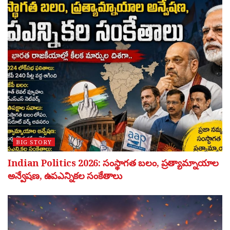
BIG STORY
Indian Politics 2026: సంస్థాగత బలం, ప్రత్యామ్నాయాల
అన్వేషణ, ఉపఎన్నికల సంకేతాలు