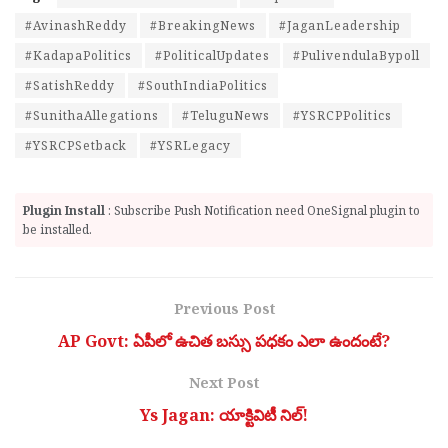
#AvinashReddy
#BreakingNews
#JaganLeadership
#KadapaPolitics
#PoliticalUpdates
#PulivendulaBypoll
#SatishReddy
#SouthIndiaPolitics
#SunithaAllegations
#TeluguNews
#YSRCPPolitics
#YSRCPSetback
#YSRLegacy
Plugin Install
: Subscribe Push Notification need OneSignal plugin to
be installed.
Previous Post
AP Govt: ఏపీలో ఉచిత బస్సు పధకం ఎలా ఉందంటే?
Next Post
Ys Jagan: యాక్టివిటీ నిల్!