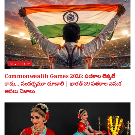
BIG STORY
Commonwealth Games 2026: పతకాల లెక్కలే
కాదు… సందర్భమూ చూడాలి | భారత్ 39 పతకాల వెనుక
అసలు నిజాలు