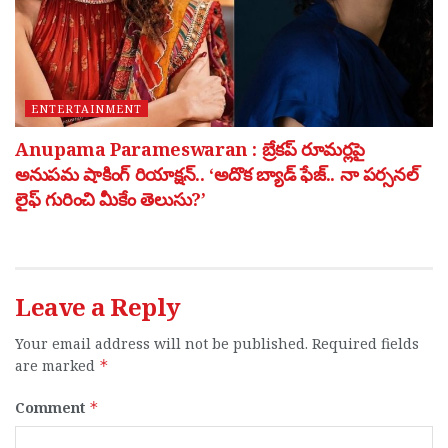
ENTERTAINMENT
Anupama Parameswaran : బ్రేకప్ రూమర్లపై
అనుపమ షాకింగ్ రియాక్షన్.. ‘అదొక బ్యాడ్ ఫేజ్.. నా పర్సనల్
లైఫ్ గురించి మీకేం తెలుసు?’
Leave a Reply
Your email address will not be published.
Required fields
are marked
*
Comment
*