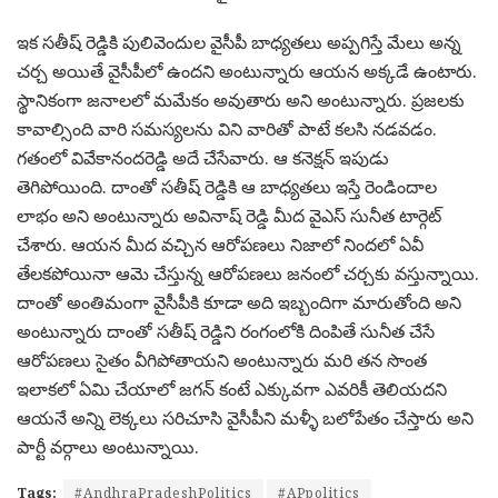
ఇక సతీష్ రెడ్డికి పులివెందుల వైసీపీ బాధ్యతలు అప్పగిస్తే మేలు అన్న
చర్చ అయితే వైసీపీలో ఉందని అంటున్నారు ఆయన అక్కడే ఉంటారు.
స్థానికంగా జనాలలో మమేకం అవుతారు అని అంటున్నారు. ప్రజలకు
కావాల్సింది వారి సమస్యలను విని వారితో పాటే కలసి నడవడం.
గతంలో వివేకానందరెడ్డి అదే చేసేవారు. ఆ కనెక్షన్ ఇపుడు
తెగిపోయింది. దాంతో సతీష్ రెడ్డికి ఆ బాధ్యతలు ఇస్తే రెండిందాల
లాభం అని అంటున్నారు అవినాష్ రెడ్డి మీద వైఎస్ సునీత టార్గెట్
చేశారు. ఆయన మీద వచ్చిన ఆరోపణలు నిజాలో నిందలో ఏవీ
తేలకపోయినా ఆమె చేస్తున్న ఆరోపణలు జనంలో చర్చకు వస్తున్నాయి.
దాంతో అంతిమంగా వైసీపీకి కూడా అది ఇబ్బందిగా మారుతోంది అని
అంటున్నారు దాంతో సతీష్ రెడ్డిని రంగంలోకి దింపితే సునీత చేసే
ఆరోపణలు సైతం వీగిపోతాయని అంటున్నారు మరి తన సొంత
ఇలాకలో ఏమి చేయాలో జగన్ కంటే ఎక్కువగా ఎవరికీ తెలియదని
ఆయనే అన్ని లెక్కలు సరిచూసి వైసీపీని మళ్ళీ బలోపేతం చేస్తారు అని
పార్టీ వర్గాలు అంటున్నాయి.
Tags:
#AndhraPradeshPolitics
#APpolitics