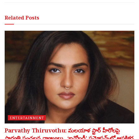
Related
Posts
ENTERTAINMENT
Parvathy Thiruvothu: మలయాళ స్టార్ హీరోలపై
పార్వతి సంచలన వ్యాఖ్యలు.. ‘ఐనోబడీ’ ప్రమోషన్స్‌లో ఆసక్తికర