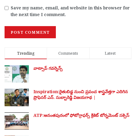
Save my name, email, and website in this browser for
the next time I comment.
Trending
Comments
Latest
వాట్సాప్ గవర్నెన్స్
Inspiration:రైతుబిడ్డ నుంచి ప్రపంచ శాస్త్రవేత్తగా ఎదిగిన
ప్రొఫెసర్ ఎన్. సుబ్బారెడ్డి విజయగాథ |
ATP:అనంతపురంలో ఫోటోగ్రాఫర్స్ క్రికెట్ టోర్నమెంట్ సక్సెస్