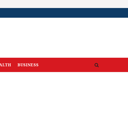
ALTH
BUSINESS