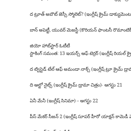
ద ట్రూత్ అబౌట్ జెస్సీ స్మోలెట్? (ఇంగ్లీష్ క్రైమ్ డాక్యుమెంటర
బాన్ అపెట్టీ, యువర్ మెజస్టీ (కొరియన్ ఫాంటసీ రొమాంటిక్ డ
జియో హాట్‌స్టార్ ఓటీటీ
స్టాకింగ్ సమంత: 13 ఇయర్స్ ఆఫ్ టెర్రర్ (ఇంగ్లీష్ రియల్ క్
ద ట్విస్టెడ్ టేల్ ఆఫ్ అమండా నాక్స్ (ఇంగ్లీష్ ట్రూ క్రైమ్ డ్ర
ది ఆల్టో నైట్స్ (ఇంగ్లీష్ క్రైమ్ డ్రామా చిత్రం)- ఆగస్టు 21
ఏనీ మేనీ (ఇంగ్లీష్ సినిమా) – ఆగస్టు 22
పీస్ మేకర్ సీజన్ 2 (ఇంగ్లీష్ సూపర్ హీరో యాక్షన్ కామెడీ వ