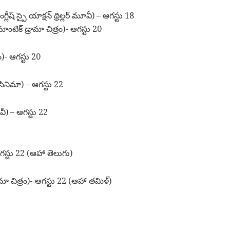
ీష్ స్పై యాక్షన్ థ్రిల్లర్ మూవీ) – ఆగస్టు 18
మాంటిక్ డ్రామా చిత్రం)- ఆగస్టు 20
రం)- ఆగస్టు 20
సినిమా) – ఆగస్టు 22
మూవీ) – ఆగస్టు 22
ఆగస్టు 22 (ఆహా తెలుగు)
 చిత్రం)- ఆగస్టు 22 (ఆహా తమిళ్)