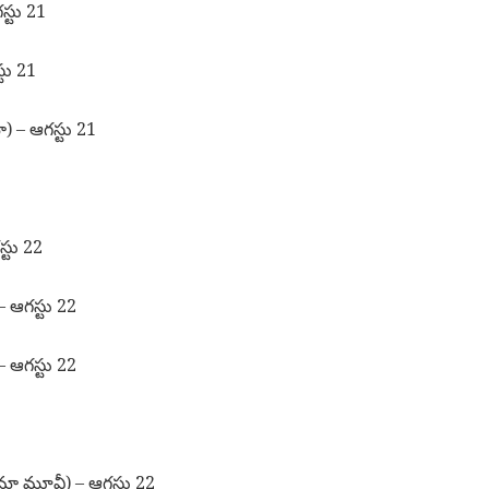
గస్టు 21
స్టు 21
ా) – ఆగస్టు 21
్టు 22
– ఆగస్టు 22
) – ఆగస్టు 22
2
్రామా మూవీ) – ఆగస్టు 22