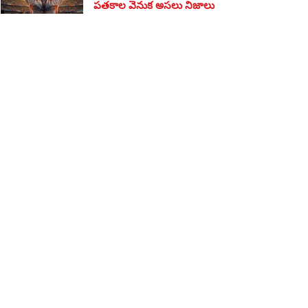
పతకాల వెనుక అసలు నిజాలు