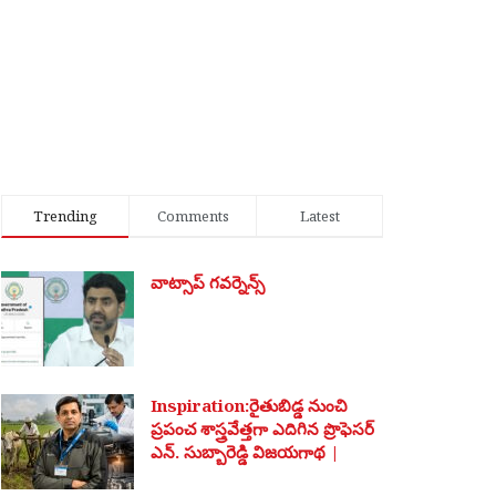
Trending
Comments
Latest
వాట్సాప్ గవర్నెన్స్
Inspiration:రైతుబిడ్డ నుంచి
ప్రపంచ శాస్త్రవేత్తగా ఎదిగిన ప్రొఫెసర్
ఎన్. సుబ్బారెడ్డి విజయగాథ |