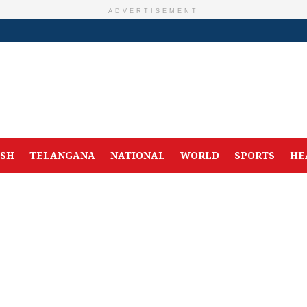
ADVERTISEMENT
ESH
TELANGANA
NATIONAL
WORLD
SPORTS
HE