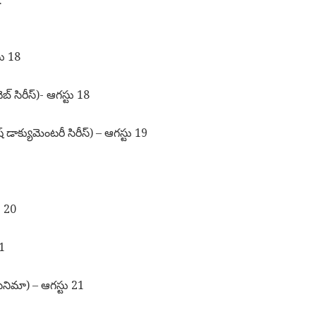
.
్టు 18
్ వెబ్ సిరీస్)- ఆగస్టు 18
ష్ డాక్యుమెంటరీ సిరీస్) – ఆగస్టు 19
ు 20
21
్ సినిమా) – ఆగస్టు 21