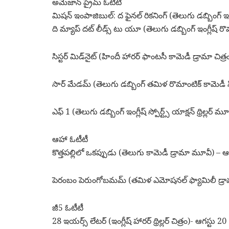
అమెజాన్ ప్రైమ్ ఓటీటీ
మిషన్ ఇంపాజిబుల్: ద ఫైనల్ రికనింగ్ (తెలుగు డబ్బింగ్ ఇంగ్ల
ది మ్యాప్ దట్ లీడ్స్ టు యూ (తెలుగు డబ్బింగ్ ఇంగ్లీష్ రొ
సిస్టర్ మిడ్‌నైట్ (హిందీ హారర్ ఫాంటసీ కామెడీ డ్రామా చిత్
సార్ మేడమ్ (తెలుగు డబ్బింగ్ తమిళ రొమాంటిక్ కామెడీ 
ఎఫ్ 1 (తెలుగు డబ్బింగ్ ఇంగ్లీష్ స్పోర్ట్స్ యాక్షన్ థ్రిల్లర్ 
ఆహా ఓటీటీ
కొత్తపల్లిలో ఒకప్పుడు (తెలుగు కామెడీ డ్రామా మూవీ) – 
పెరంబం పెరుంగోబమమ్ (తమిళ ఎమోషనల్ ఫ్యామిలీ డ్రామా
జీ5 ఓటీటీ
28 ఇయర్స్ లేటర్ (ఇంగ్లీష్ హారర్ థ్రిల్లర్ చిత్రం)- ఆగస్టు 20