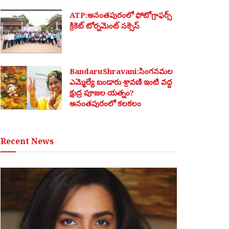
ATP:అనంతపురంలో ఫోటోగ్రాఫర్స్
క్రికెట్ టోర్నమెంట్ సక్సెస్
BandaruShravani:సింగనమల
ఎమ్మెల్యే బండారు శ్రావణి ఇంటి వద్ద
క్షుద్ర పూజల యత్నం?
అనంతపురంలో కలకలం
Recent News