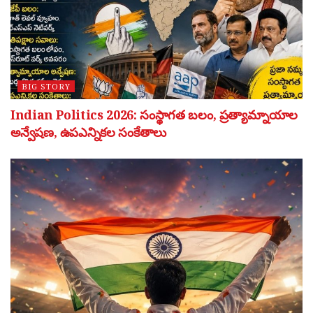
BIG STORY
Indian Politics 2026: సంస్థాగత బలం, ప్రత్యామ్నాయాల
అన్వేషణ, ఉపఎన్నికల సంకేతాలు