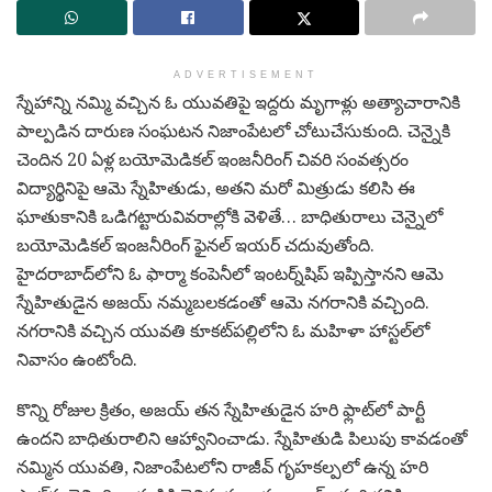
ADVERTISEMENT
స్నేహాన్ని నమ్మి వచ్చిన ఓ యువతిపై ఇద్దరు మృగాళ్లు అత్యాచారానికి
పాల్పడిన దారుణ సంఘటన నిజాంపేటలో చోటుచేసుకుంది. చెన్నైకి
చెందిన 20 ఏళ్ల బయోమెడికల్ ఇంజనీరింగ్ చివరి సంవత్సరం
విద్యార్థినిపై ఆమె స్నేహితుడు, అతని మరో మిత్రుడు కలిసి ఈ
ఘాతుకానికి ఒడిగట్టారువివరాల్లోకి వెళితే… బాధితురాలు చెన్నైలో
బయోమెడికల్ ఇంజనీరింగ్ ఫైనల్ ఇయర్ చదువుతోంది.
హైదరాబాద్‌లోని ఓ ఫార్మా కంపెనీలో ఇంటర్న్‌షిప్ ఇప్పిస్తానని ఆమె
స్నేహితుడైన అజయ్ నమ్మబలకడంతో ఆమె నగరానికి వచ్చింది.
నగరానికి వచ్చిన యువతి కూకట్‌పల్లిలోని ఓ మహిళా హాస్టల్‌లో
నివాసం ఉంటోంది.
కొన్ని రోజుల క్రితం, అజయ్ తన స్నేహితుడైన హరి ఫ్లాట్‌లో పార్టీ
ఉందని బాధితురాలిని ఆహ్వానించాడు. స్నేహితుడి పిలుపు కావడంతో
నమ్మిన యువతి, నిజాంపేటలోని రాజీవ్ గృహకల్పలో ఉన్న హరి