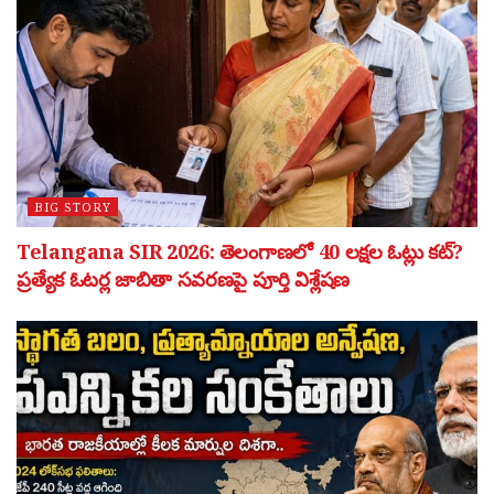
BIG STORY
Telangana SIR 2026: తెలంగాణలో 40 లక్షల ఓట్లు కట్?
ప్రత్యేక ఓటర్ల జాబితా సవరణపై పూర్తి విశ్లేషణ