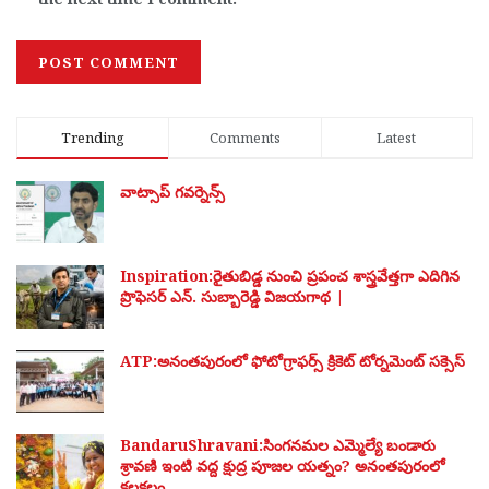
Trending
Comments
Latest
వాట్సాప్ గవర్నెన్స్
Inspiration:రైతుబిడ్డ నుంచి ప్రపంచ శాస్త్రవేత్తగా ఎదిగిన
ప్రొఫెసర్ ఎన్. సుబ్బారెడ్డి విజయగాథ |
ATP:అనంతపురంలో ఫోటోగ్రాఫర్స్ క్రికెట్ టోర్నమెంట్ సక్సెస్
BandaruShravani:సింగనమల ఎమ్మెల్యే బండారు
శ్రావణి ఇంటి వద్ద క్షుద్ర పూజల యత్నం? అనంతపురంలో
కలకలం