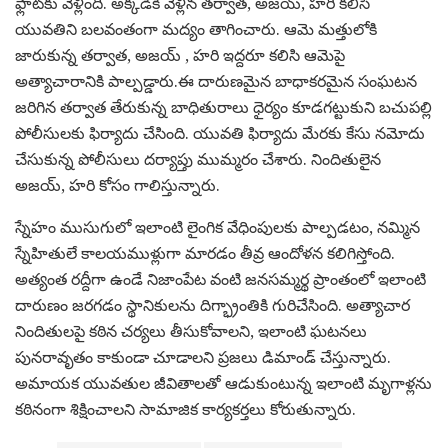
ఫ్లాట్‌కు వెళ్లింది. అక్కడికి వెళ్లిన తర్వాత, అజయ్, హరి కలిసి
యువతిని బలవంతంగా మద్యం తాగించారు. ఆమె మత్తులోకి
జారుకున్న తర్వాత, అజయ్ , హరి ఇద్దరూ కలిసి ఆమెపై
అత్యాచారానికి పాల్పడ్డారు.ఈ దారుణమైన బాధాకరమైన సంఘటన
జరిగిన తర్వాత తేరుకున్న బాధితురాలు ధైర్యం కూడగట్టుకుని బచుపల్లి
పోలీసులకు ఫిర్యాదు చేసింది. యువతి ఫిర్యాదు మేరకు కేసు నమోదు
చేసుకున్న పోలీసులు దర్యాప్తు ముమ్మరం చేశారు. నిందితులైన
అజయ్, హరి కోసం గాలిస్తున్నారు.
స్నేహం ముసుగులో ఇలాంటి లైంగిక వేధింపులకు పాల్పడటం, నమ్మిన
స్నేహితులే కాలయముళ్లుగా మారడం తీవ్ర ఆందోళన కలిగిస్తోంది.
అత్యంత రద్దీగా ఉండే నిజాంపేట వంటి జనసమ్మర్థ ప్రాంతంలో ఇలాంటి
దారుణం జరగడం స్థానికులను దిగ్భ్రాంతికి గురిచేసింది. అత్యాచార
నిందితులపై కఠిన చర్యలు తీసుకోవాలని, ఇలాంటి ఘటనలు
పునరావృతం కాకుండా చూడాలని ప్రజలు డిమాండ్ చేస్తున్నారు.
అమాయక యువతుల జీవితాలతో ఆడుకుంటున్న ఇలాంటి మృగాళ్లను
కఠినంగా శిక్షించాలని సామాజిక కార్యకర్తలు కోరుతున్నారు.