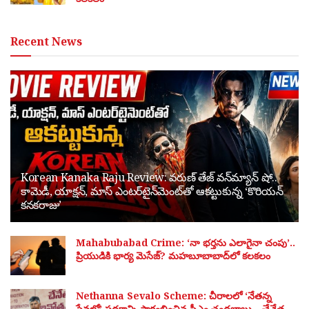
Recent News
Korean Kanaka Raju Review: వరుణ్ తేజ్ వన్‌మ్యాన్ షో..
కామెడీ, యాక్షన్, మాస్ ఎంటర్‌టైన్‌మెంట్‌తో ఆకట్టుకున్న ‘కొరియన్
కనకరాజు’
Mahabubabad Crime: ‘నా భర్తను ఎలాగైనా చంపు’..
ప్రియుడికి భార్య మెసేజ్? మహబూబాబాద్‌లో కలకలం
Nethanna Sevalo Scheme: చీరాలలో ‘నేతన్న
సేవలో’ పథకాన్ని ప్రారంభించిన సీఎం చంద్రబాబు – చేనేత