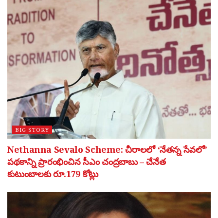
BIG STORY
Nethanna Sevalo Scheme: చీరాలలో ‘నేతన్న సేవలో’
పథకాన్ని ప్రారంభించిన సీఎం చంద్రబాబు – చేనేత
కుటుంబాలకు రూ.179 కోట్లు