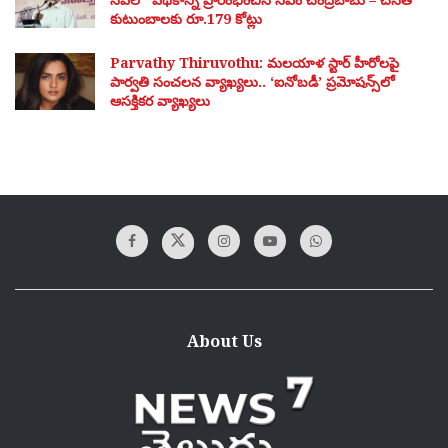
కుటుంబాలకు రూ.179 కోట్లు
Parvathy Thiruvothu: మలయాళ స్టార్ హీరోలపై
పార్వతి సంచలన వ్యాఖ్యలు.. ‘ఐనోబడీ’ ప్రమోషన్స్‌లో
ఆసక్తికర వ్యాఖ్యలు
About Us