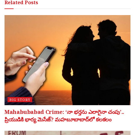
Related
Posts
BIG STORY
Mahabubabad Crime: ‘నా భర్తను ఎలాగైనా చంపు’..
ప్రియుడికి భార్య మెసేజ్? మహబూబాబాద్‌లో కలకలం