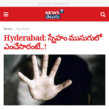
ADVERTISEMENT
Home
Big Story
Hyderabad: స్నేహం ముసుగులో
ఎంచేసారంటే..!