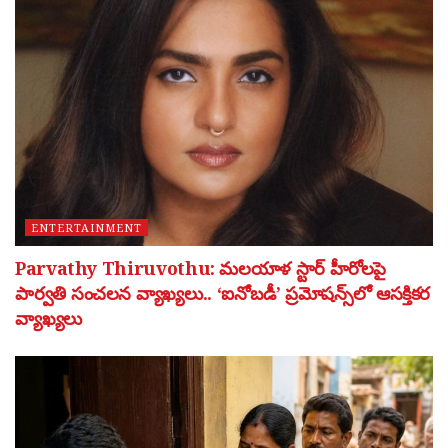
ENTERTAINMENT
Parvathy Thiruvothu: మలయాళ స్టార్ హీరోలపై
పార్వతి సంచలన వ్యాఖ్యలు.. ‘ఐనోబడీ’ ప్రమోషన్స్‌లో ఆసక్తికర
వ్యాఖ్యలు