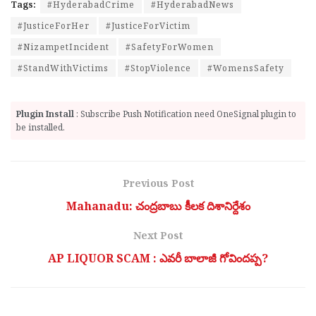
Tags:
#HyderabadCrime
#HyderabadNews
#JusticeForHer
#JusticeForVictim
#NizampetIncident
#SafetyForWomen
#StandWithVictims
#StopViolence
#WomensSafety
Plugin Install
: Subscribe Push Notification need OneSignal plugin to
be installed.
Previous Post
Mahanadu: చంద్రబాబు కీల‌క దిశానిర్దేశం
Next Post
AP LIQUOR SCAM : ఎవరీ బాలాజీ గోవిందప్ప?