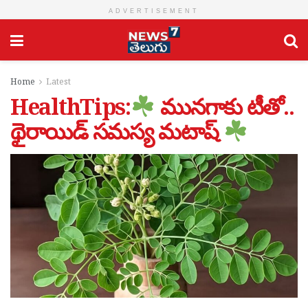
ADVERTISEMENT
Home
Latest
HealthTips:
మునగాకు టీతో..
థైరాయిడ్ సమస్య మటాష్