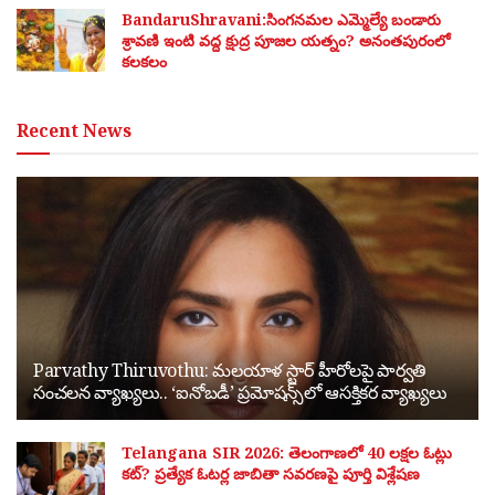
BandaruShravani:సింగనమల ఎమ్మెల్యే బండారు
శ్రావణి ఇంటి వద్ద క్షుద్ర పూజల యత్నం? అనంతపురంలో
కలకలం
Recent News
Parvathy Thiruvothu: మలయాళ స్టార్ హీరోలపై పార్వతి
సంచలన వ్యాఖ్యలు.. ‘ఐనోబడీ’ ప్రమోషన్స్‌లో ఆసక్తికర వ్యాఖ్యలు
Telangana SIR 2026: తెలంగాణలో 40 లక్షల ఓట్లు
కట్? ప్రత్యేక ఓటర్ల జాబితా సవరణపై పూర్తి విశ్లేషణ