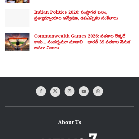
Indian Politics 2026: సంస్థాగత బలం,
ప్రత్యామ్నాయాల అన్వేషణ, ఉపఎన్నికల సంకేతాలు
Commonwealth Games 2026: పతకాల లెక్కలే
కాదు… సందర్భమూ చూడాలి | భారత్ 39 పతకాల వెనుక
అసలు నిజాలు
About Us