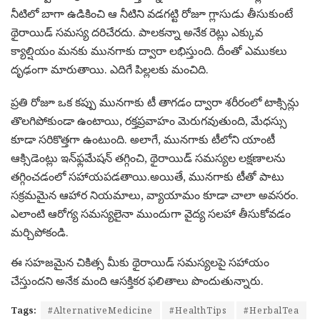
నీటిలో బాగా ఉడికించి ఆ నీటిని వడగట్టి రోజూ గ్లాసుడు తీసుకుంటే
థైరాయిడ్ సమస్య దరిచేరదు. పాలకన్నా అనేక రెట్లు ఎక్కువ
క్యాల్షియం మనకు మునగాకు ద్వారా లభిస్తుంది. దీంతో ఎముకలు
దృఢంగా మారుతాయి. ఎదిగే పిల్లలకు మంచిది.
ప్రతి రోజూ ఒక కప్పు మునగాకు టీ తాగడం ద్వారా శరీరంలో టాక్సిన్లు
తొలగిపోకుండా ఉంటాయి, రక్తప్రవాహం మెరుగవుతుంది, మేధస్సు
కూడా సరికొత్తగా ఉంటుంది. అలాగే, మునగాకు టీలోని యాంటీ
ఆక్సిడెంట్లు ఇన్‌ఫ్లమేషన్ తగ్గించి, థైరాయిడ్ సమస్యల లక్షణాలను
తగ్గించడంలో సహాయపడతాయి.అయితే, మునగాకు టీతో పాటు
సక్రమమైన ఆహార నియమాలు, వ్యాయామం కూడా చాలా అవసరం.
ఎలాంటి ఆరోగ్య సమస్యలైనా ముందుగా వైద్య సలహా తీసుకోవడం
మర్చిపోకండి.
ఈ సహజమైన చికిత్స మీకు థైరాయిడ్ సమస్యలపై సహాయం
చేస్తుందని అనేక మంది ఆసక్తికర ఫలితాలు పొందుతున్నారు.
Tags:
#AlternativeMedicine
#HealthTips
#HerbalTea