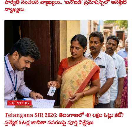
పార్వతి సంచలన వ్యాఖ్యలు.. ‘ఐనోబడీ’ ప్రమోషన్స్‌లో ఆసక్తికర
వ్యాఖ్యలు
BIG STORY
Telangana SIR 2026: తెలంగాణలో 40 లక్షల ఓట్లు కట్?
ప్రత్యేక ఓటర్ల జాబితా సవరణపై పూర్తి విశ్లేషణ