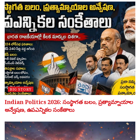
BIG STORY
Indian Politics 2026: సంస్థాగత బలం, ప్రత్యామ్నాయాల
అన్వేషణ, ఉపఎన్నికల సంకేతాలు