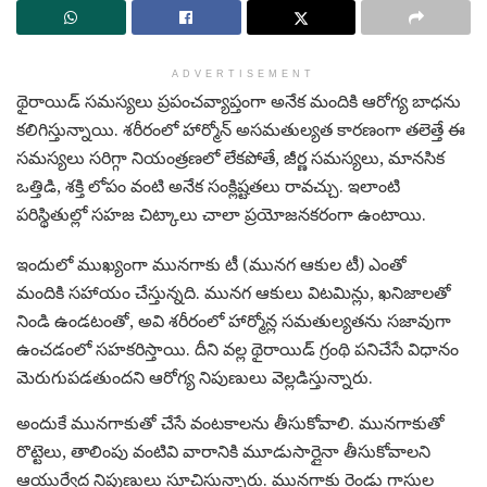
ADVERTISEMENT
థైరాయిడ్ సమస్యలు ప్రపంచవ్యాప్తంగా అనేక మందికి ఆరోగ్య బాధను
కలిగిస్తున్నాయి. శరీరంలో హార్మోన్ అసమతుల్యత కారణంగా తలెత్తే ఈ
సమస్యలు సరిగ్గా నియంత్రణలో లేకపోతే, జీర్ణ సమస్యలు, మానసిక
ఒత్తిడి, శక్తి లోపం వంటి అనేక సంక్లిష్టతలు రావచ్చు. ఇలాంటి
పరిస్థితుల్లో సహజ చిట్కాలు చాలా ప్రయోజనకరంగా ఉంటాయి.
ఇందులో ముఖ్యంగా మునగాకు టీ (మునగ ఆకుల టీ) ఎంతో
మందికి సహాయం చేస్తున్నది. మునగ ఆకులు విటమిన్లు, ఖనిజాలతో
నిండి ఉండటంతో, అవి శరీరంలో హార్మోన్ల సమతుల్యతను సజావుగా
ఉంచడంలో సహకరిస్తాయి. దీని వల్ల థైరాయిడ్ గ్రంథి పనిచేసే విధానం
మెరుగుపడతుందని ఆరోగ్య నిపుణులు వెల్లడిస్తున్నారు.
అందుకే మునగాకుతో చేసే వంటకాలను తీసుకోవాలి. మునగాకుతో
రొట్టెలు, తాలింపు వంటివి వారానికి మూడుసార్లైనా తీసుకోవాలని
ఆయుర్వేద నిపుణులు సూచిస్తున్నారు. మునగాకు రెండు గ్లాసుల