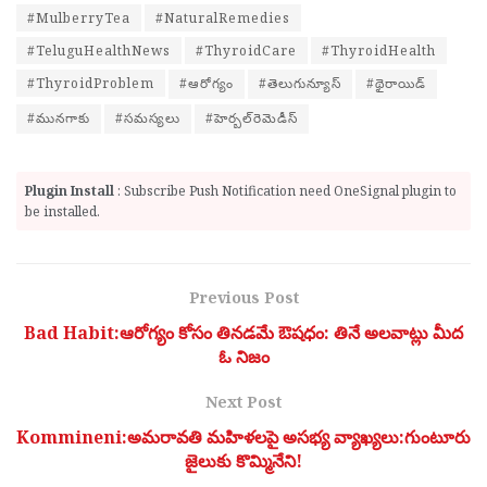
#MulberryTea
#NaturalRemedies
#TeluguHealthNews
#ThyroidCare
#ThyroidHealth
#ThyroidProblem
#ఆరోగ్యం
#తెలుగు‌న్యూస్
#థైరాయిడ్
#మునగాకు
#సమస్యలు
#హెర్బల్‌రెమెడీస్
Plugin Install
: Subscribe Push Notification need OneSignal plugin to
be installed.
Previous Post
Bad Habit:ఆరోగ్యం కోసం తినడమే ఔషధం: తినే అలవాట్లు మీద
ఓ నిజం
Next Post
Kommineni:అమరావతి మహిళలపై అసభ్య వ్యాఖ్యలు:గుంటూరు
జైలుకు కొమ్మినేని!