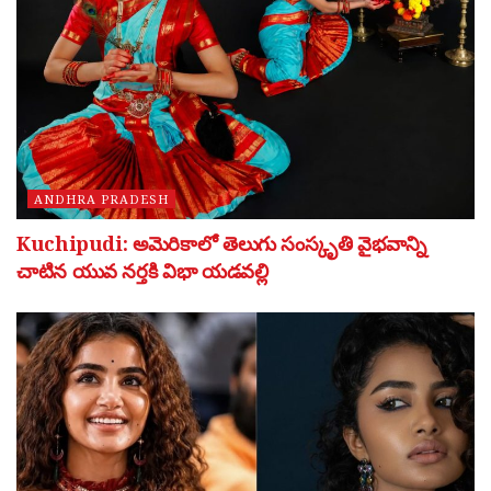
ANDHRA PRADESH
Kuchipudi: అమెరికాలో తెలుగు సంస్కృతి వైభవాన్ని
చాటిన యువ నర్తకి విభా యడవల్లి