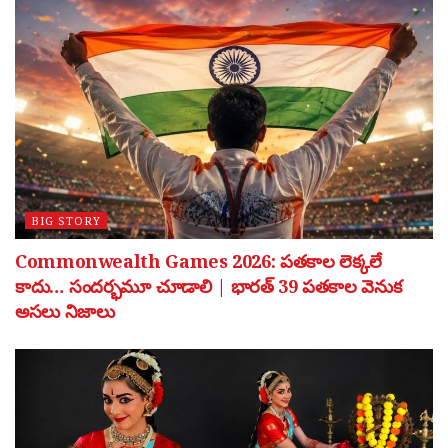
BIG STORY
Commonwealth Games 2026: పతకాల లెక్కలే
కాదు… సందర్భమూ చూడాలి | భారత్ 39 పతకాల వెనుక
అసలు నిజాలు