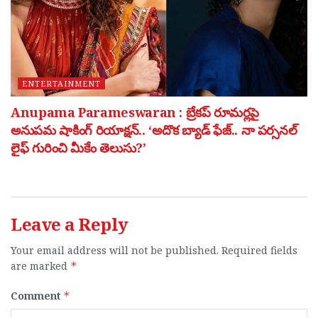
ENTERTAINMENT
Anupama Parameswaran : బ్రేకప్ రూమర్లపై
అనుపమ షాకింగ్ రియాక్షన్.. ‘అదొక బ్యాడ్ ఫేజ్.. నా పర్సనల్
లైఫ్ గురించి మీకేం తెలుసు?’
Leave a Reply
Your email address will not be published.
Required fields
are marked
*
Comment
*