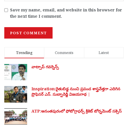
Save my name, email, and website in this browser for
the next time I comment.
Trending
Comments
Latest
వాట్సాప్ గవర్నెన్స్
Inspiration:రైతుబిడ్డ నుంచి ప్రపంచ శాస్త్రవేత్తగా ఎదిగిన
ప్రొఫెసర్ ఎన్. సుబ్బారెడ్డి విజయగాథ |
ATP:అనంతపురంలో ఫోటోగ్రాఫర్స్ క్రికెట్ టోర్నమెంట్ సక్సెస్