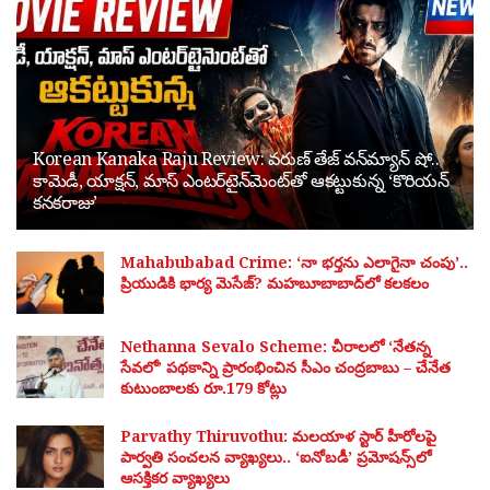
Korean Kanaka Raju Review: వరుణ్ తేజ్ వన్‌మ్యాన్ షో..
కామెడీ, యాక్షన్, మాస్ ఎంటర్‌టైన్‌మెంట్‌తో ఆకట్టుకున్న ‘కొరియన్
కనకరాజు’
Mahabubabad Crime: ‘నా భర్తను ఎలాగైనా చంపు’..
ప్రియుడికి భార్య మెసేజ్? మహబూబాబాద్‌లో కలకలం
Nethanna Sevalo Scheme: చీరాలలో ‘నేతన్న
సేవలో’ పథకాన్ని ప్రారంభించిన సీఎం చంద్రబాబు – చేనేత
కుటుంబాలకు రూ.179 కోట్లు
Parvathy Thiruvothu: మలయాళ స్టార్ హీరోలపై
పార్వతి సంచలన వ్యాఖ్యలు.. ‘ఐనోబడీ’ ప్రమోషన్స్‌లో
ఆసక్తికర వ్యాఖ్యలు