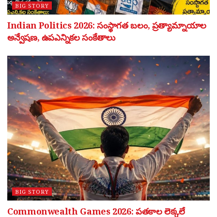
BIG STORY
Indian Politics 2026: సంస్థాగత బలం, ప్రత్యామ్నాయాల
అన్వేషణ, ఉపఎన్నికల సంకేతాలు
BIG STORY
Commonwealth Games 2026: పతకాల లెక్కలే