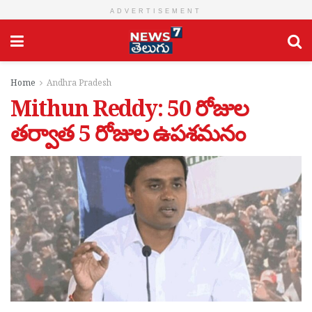
ADVERTISEMENT
Home
Andhra Pradesh
Mithun Reddy: 50 రోజుల
తర్వాత 5 రోజుల ఉపశమనం