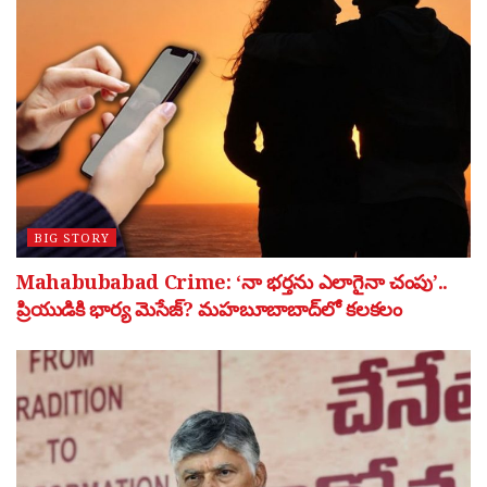
BIG STORY
Mahabubabad Crime: ‘నా భర్తను ఎలాగైనా చంపు’..
ప్రియుడికి భార్య మెసేజ్? మహబూబాబాద్‌లో కలకలం