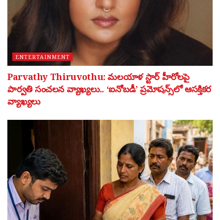
ENTERTAINMENT
Parvathy Thiruvothu: మలయాళ స్టార్ హీరోలపై
పార్వతి సంచలన వ్యాఖ్యలు.. ‘ఐనోబడీ’ ప్రమోషన్స్‌లో ఆసక్తికర
వ్యాఖ్యలు