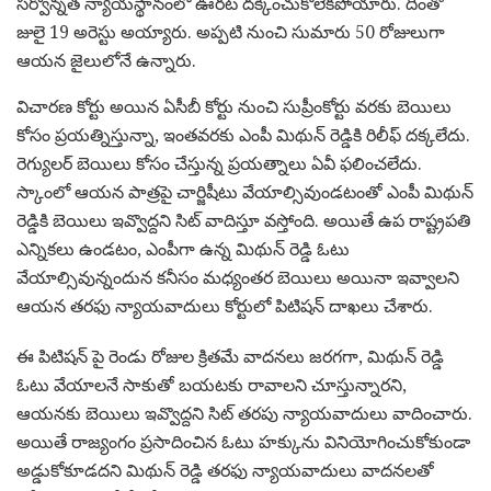
సర్వోన్నత న్యాయస్థానంలో ఊరట దక్కించుకోలేకపోయారు. దీంతో
జులై 19 అరెస్టు అయ్యారు. అప్పటి నుంచి సుమారు 50 రోజులుగా
ఆయన జైలులోనే ఉన్నారు.
విచారణ కోర్టు అయిన ఏసీబీ కోర్టు నుంచి సుప్రీంకోర్టు వరకు బెయిలు
కోసం ప్రయత్నిస్తున్నా, ఇంతవరకు ఎంపీ మిథున్ రెడ్డికి రిలీఫ్ దక్కలేదు.
రెగ్యులర్ బెయిలు కోసం చేస్తున్న ప్రయత్నాలు ఏవీ ఫలించలేదు.
స్కాంలో ఆయన పాత్రపై చార్జిషీటు వేయాల్సివుండటంతో ఎంపీ మిథున్
రెడ్డికి బెయిలు ఇవ్వొద్దని సిట్ వాదిస్తూ వస్తోంది. అయితే ఉప రాష్ట్రపతి
ఎన్నికలు ఉండటం, ఎంపీగా ఉన్న మిథున్ రెడ్డి ఓటు
వేయాల్సివున్నందున కనీసం మధ్యంతర బెయిలు అయినా ఇవ్వాలని
ఆయన తరఫు న్యాయవాదులు కోర్టులో పిటిషన్ దాఖలు చేశారు.
ఈ పిటిషన్ పై రెండు రోజుల క్రితమే వాదనలు జరగగా, మిథున్ రెడ్డి
ఓటు వేయాలనే సాకుతో బయటకు రావాలని చూస్తున్నారని,
ఆయనకు బెయిలు ఇవ్వొద్దని సిట్ తరపు న్యాయవాదులు వాదించారు.
అయితే రాజ్యంగం ప్రసాదించిన ఓటు హక్కును వినియోగించుకోకుండా
అడ్డుకోకూడదని మిథున్ రెడ్డి తరఫు న్యాయవాదులు వాదనలతో