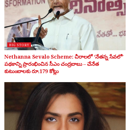
BIG STORY
Nethanna Sevalo Scheme: చీరాలలో ‘నేతన్న సేవలో’
పథకాన్ని ప్రారంభించిన సీఎం చంద్రబాబు – చేనేత
కుటుంబాలకు రూ.179 కోట్లు