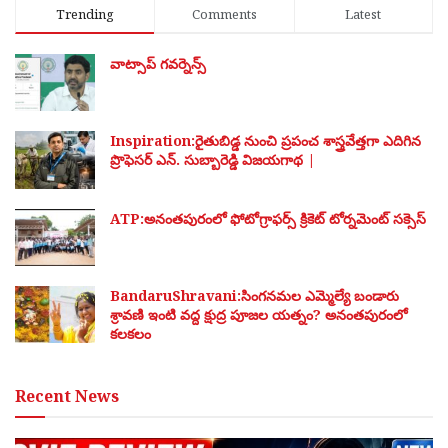
Trending
Comments
Latest
వాట్సాప్ గవర్నెన్స్
Inspiration:రైతుబిడ్డ నుంచి ప్రపంచ శాస్త్రవేత్తగా ఎదిగిన
ప్రొఫెసర్ ఎన్. సుబ్బారెడ్డి విజయగాథ |
ATP:అనంతపురంలో ఫోటోగ్రాఫర్స్ క్రికెట్ టోర్నమెంట్ సక్సెస్
BandaruShravani:సింగనమల ఎమ్మెల్యే బండారు
శ్రావణి ఇంటి వద్ద క్షుద్ర పూజల యత్నం? అనంతపురంలో
కలకలం
Recent News