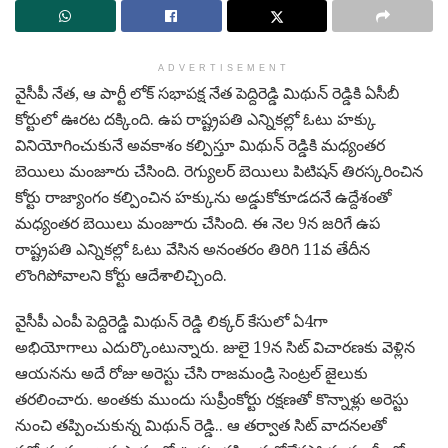
ADVERTISEMENT
వైసీపీ నేత, ఆ పార్టీ లోక్ సభాపక్ష నేత పెద్దిరెడ్డి మిథున్ రెడ్డికి ఏసీబీ
కోర్టులో ఊరట దక్కింది. ఉప రాష్ట్రపతి ఎన్నికల్లో ఓటు హక్కు
వినియోగించుకునే అవకాశం కల్పిస్తూ మిథున్ రెడ్డికి మధ్యంతర
బెయిలు మంజూరు చేసింది. రెగ్యులర్ బెయిలు పిటిషన్ తిరస్కరించిన
కోర్టు రాజ్యాంగం కల్పించిన హక్కును అడ్డుకోకూడదనే ఉద్దేశంతో
మధ్యంతర బెయిలు మంజూరు చేసింది. ఈ నెల 9న జరిగే ఉప
రాష్ట్రపతి ఎన్నికల్లో ఓటు వేసిన అనంతరం తిరిగి 11వ తేదీన
లొంగిపోవాలని కోర్టు ఆదేశాలిచ్చింది.
వైసీపీ ఎంపీ పెద్దిరెడ్డి మిథున్ రెడ్డి లిక్కర్ కేసులో ఏ4గా
అభియోగాలు ఎదుర్కొంటున్నారు. జులై 19న సిట్ విచారణకు వెళ్లిన
ఆయనను అదే రోజు అరెస్టు చేసి రాజమండ్రి సెంట్రల్ జైలుకు
తరలించారు. అంతకు ముందు సుప్రీంకోర్టు రక్షణతో కొన్నాళ్లు అరెస్టు
నుంచి తప్పించుకున్న మిథున్ రెడ్డి.. ఆ తర్వాత సిట్ వాదనలతో