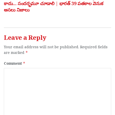
కాదు… సందర్భమూ చూడాలి | భారత్ 39 పతకాల వెనుక
అసలు నిజాలు
Leave a Reply
Your email address will not be published.
Required fields
are marked
*
Comment
*