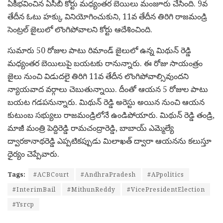
ఏకీభవించిన ఏసీబీ కోర్టు మధ్యంతర బెయిలు మంజూరు చేసింది. 9వ
తేదీన ఓటు హక్కు వినియోగించుకుని, 11వ తేదీన తిరిగి రాజమండ్రి
సెంట్రల్ జైలులో లొంగిపోవాలని కోర్టు ఆదేశించింది.
సుమారు 50 రోజుల పాటు రిమాండ్ జైలులో ఉన్న మిథున్ రెడ్డి
మధ్యంతర బెయిలుపై బయటకు రానున్నారు. ఈ రోజు సాయంత్రం
జైలు నుంచి విడుదలై తిరిగి 11వ తేదీన లొంగిపోవాల్సివుందని
న్యాయవాద వర్గాలు చెబుతున్నాయి. దీంతో ఆయన 5 రోజుల పాటు
బయట గడపనున్నారు. మిథున్ రెడ్డి అరెస్టు అయిన నుంచి ఆయన
కుటుంబ సభ్యులు రాజమండ్రిలోనే ఉండిపోయారు. మిథున్ రెడ్డి తండ్రి,
మాజీ మంత్రి పెద్దిరెడ్డి రామచంద్రారెడ్డి, బాబాయ్ ఎమ్మెల్యే
ద్వారకానాథరెడ్డి ఎప్పటికప్పుడు మిలాఖత్ ద్వారా ఆయనను కలుస్తూ
ధైర్యం చెప్పేవారు.
Tags:
#ACBCourt
#AndhraPradesh
#APpolitics
#InterimBail
#MithunReddy
#VicePresidentElection
#Ysrcp