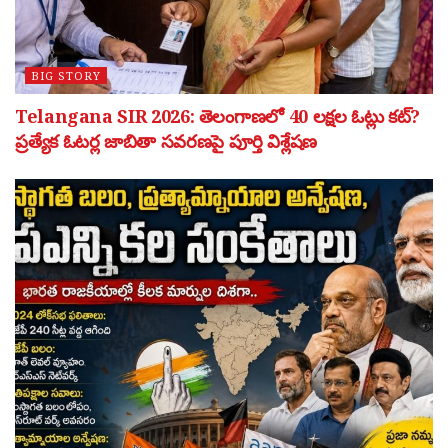
BIG STORY
Telangana SIR 2026: తెలంగాణలో 40 లక్షల ఓట్లు కట్?
ప్రత్యేక ఓటర్ల జాబితా సవరణపై పూర్తి విశ్లేషణ