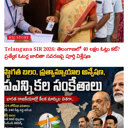
BIG STORY
Telangana SIR 2026: తెలంగాణలో 40 లక్షల ఓట్లు కట్?
ప్రత్యేక ఓటర్ల జాబితా సవరణపై పూర్తి విశ్లేషణ