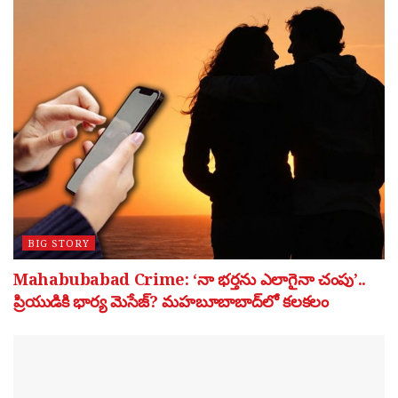
BIG STORY
Mahabubabad Crime: ‘నా భర్తను ఎలాగైనా చంపు’..
ప్రియుడికి భార్య మెసేజ్? మహబూబాబాద్‌లో కలకలం