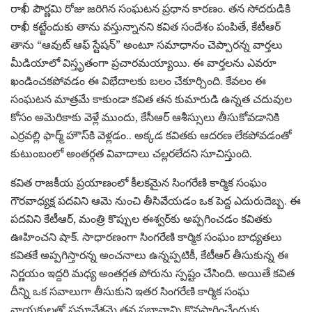
రాఖీ పౌర్ణమి రోజు జరిగిన సంఘటన ప్రధాన కారణం. తన సోదరుడికి
రాఖీ కట్టేందుకు తాను వస్తున్నానని కవిత సందేశం పంపితే, కేటీఆర్
తాను “ఆవుట్ ఆఫ్ స్టేషన్” అంటూ సమాధానం చెప్పారన్న వార్తలు
మీడియాలో విస్తృతంగా ప్రచారమయ్యాయి. ఈ వార్తలను ఎవరూ
ఖండించకపోవడం ఈ విభేదాలకు బలం చేకూర్చింది. కేవలం ఈ
సంఘటన మాత్రమే కాకుండా కవిత తన కుమారుడి ఉన్నత చదువుల
కోసం అమెరికాకు వెళ్లే ముందు, కేసీఆర్ ఆశీస్సులు తీసుకోవడానికి
ఎర్రవల్లి ఫార్మ్ హౌస్‌కి వెళ్లడం.. అక్కడ కవితకు ఆదరణ లేకపోవడంతో
కుటుంబంలో అంతర్గత వివాదాలు చల్లరలేదని సూచిస్తుంది.
కవిత రాజకీయ ప్రయాణంలో కీలకమైన సింగరేణి కార్మిక సంఘం
గౌరవాధ్యక్ష పదవిని ఆమె నుంచి తీసివేయడం ఒక పెద్ద ఎదురుదెబ్బ. ఈ
పదవిని కేటీఆర్, మంత్రి కొప్పుల ఈశ్వర్‌కు అప్పగించడం కవితకు
ఊహించని షాక్. సాధారణంగా సింగరేణి కార్మిక సంఘం బాధ్యతలు
కవితకే అప్పగిస్తారన్న అంచనాలు ఉన్నప్పటికీ, కేటీఆర్ తీసుకున్న ఈ
నిర్ణయం ఇద్దరి మధ్య అంతర్గత పోరును స్పష్టం చేసింది. అయితే కవిత
దీన్ని ఒక సవాలుగా తీసుకుని ఇతర సింగరేణి కార్మిక సంఘ
నాయకులతో సమావేశమై తన ప్రభావాన్ని కొనసాగించేందుకు