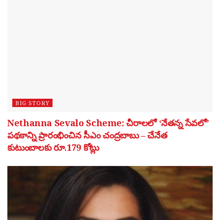
BIG STORY
Nethanna Sevalo Scheme: చీరాలలో ‘నేతన్న సేవలో’
పథకాన్ని ప్రారంభించిన సీఎం చంద్రబాబు – చేనేత
కుటుంబాలకు రూ.179 కోట్లు