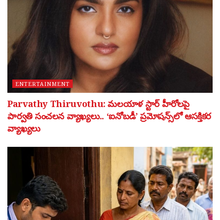
ENTERTAINMENT
Parvathy Thiruvothu: మలయాళ స్టార్ హీరోలపై
పార్వతి సంచలన వ్యాఖ్యలు.. ‘ఐనోబడీ’ ప్రమోషన్స్‌లో ఆసక్తికర
వ్యాఖ్యలు