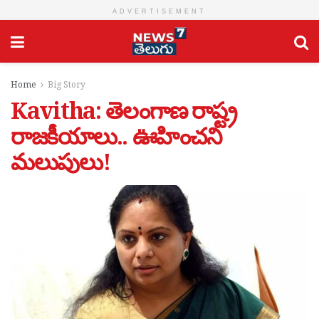
ADVERTISEMENT
Home
Big Story
Kavitha: తెలంగాణ రాష్ట్ర
రాజకీయాలు.. ఊహించని
మలుపులు!