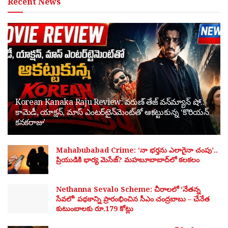
Recent News
Korean Kanaka Raju Review: వరుణ్ తేజ్ వన్‌మ్యాన్ షో..
కామెడీ, యాక్షన్, మాస్ ఎంటర్‌టైన్‌మెంట్‌తో ఆకట్టుకున్న ‘కొరియన్
కనకరాజు’
Mahabubabad Crime: ‘నా భర్తను ఎలాగైనా చంపు’..
ప్రియుడికి భార్య మెసేజ్? మహబూబాబాద్‌లో కలకలం
Nethanna Sevalo Scheme: చీరాలలో ‘నేతన్న
సేవలో’ పథకాన్ని ప్రారంభించిన సీఎం చంద్రబాబు – చేనేత
కుటుంబాలకు రూ.179 కోట్లు