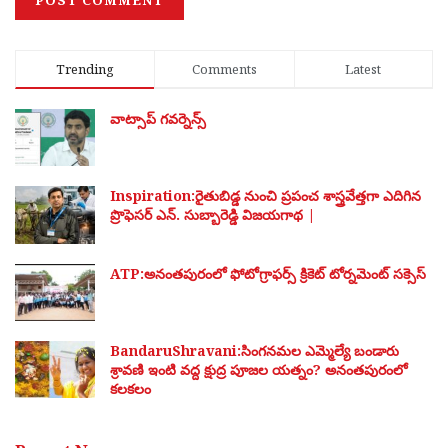
Trending
Comments
Latest
వాట్సాప్ గవర్నెన్స్
Inspiration:రైతుబిడ్డ నుంచి ప్రపంచ శాస్త్రవేత్తగా ఎదిగిన
ప్రొఫెసర్ ఎన్. సుబ్బారెడ్డి విజయగాథ |
ATP:అనంతపురంలో ఫోటోగ్రాఫర్స్ క్రికెట్ టోర్నమెంట్ సక్సెస్
BandaruShravani:సింగనమల ఎమ్మెల్యే బండారు
శ్రావణి ఇంటి వద్ద క్షుద్ర పూజల యత్నం? అనంతపురంలో
కలకలం