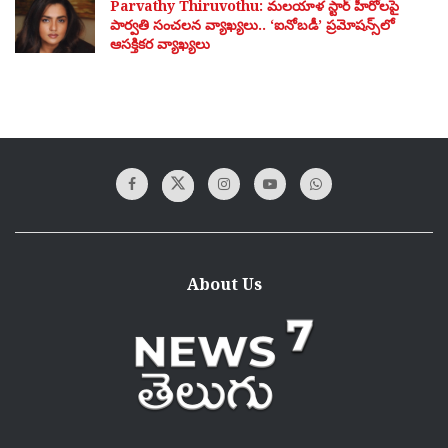
Parvathy Thiruvothu: మలయాళ స్టార్ హీరోలపై
పార్వతి సంచలన వ్యాఖ్యలు.. ‘ఐనోబడీ’ ప్రమోషన్స్‌లో
ఆసక్తికర వ్యాఖ్యలు
About Us