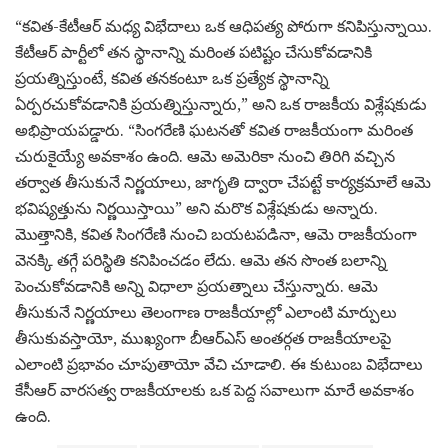
“కవిత-కేటీఆర్ మధ్య విభేదాలు ఒక ఆధిపత్య పోరుగా కనిపిస్తున్నాయి.
కేటీఆర్ పార్టీలో తన స్థానాన్ని మరింత పటిష్టం చేసుకోవడానికి
ప్రయత్నిస్తుంటే, కవిత తనకంటూ ఒక ప్రత్యేక స్థానాన్ని
ఏర్పరచుకోవడానికి ప్రయత్నిస్తున్నారు,” అని ఒక రాజకీయ విశ్లేషకుడు
అభిప్రాయపడ్డారు. “సింగరేణి ఘటనతో కవిత రాజకీయంగా మరింత
చురుకైయ్యే అవకాశం ఉంది. ఆమె అమెరికా నుంచి తిరిగి వచ్చిన
తర్వాత తీసుకునే నిర్ణయాలు, జాగృతి ద్వారా చేపట్టే కార్యక్రమాలే ఆమె
భవిష్యత్తును నిర్ణయిస్తాయి” అని మరొక విశ్లేషకుడు అన్నారు.
మొత్తానికి, కవిత సింగరేణి నుంచి బయటపడినా, ఆమె రాజకీయంగా
వెనక్కి తగ్గే పరిస్థితి కనిపించడం లేదు. ఆమె తన సొంత బలాన్ని
పెంచుకోవడానికి అన్ని విధాలా ప్రయత్నాలు చేస్తున్నారు. ఆమె
తీసుకునే నిర్ణయాలు తెలంగాణ రాజకీయాల్లో ఎలాంటి మార్పులు
తీసుకువస్తాయో, ముఖ్యంగా బీఆర్‌ఎస్ అంతర్గత రాజకీయాలపై
ఎలాంటి ప్రభావం చూపుతాయో వేచి చూడాలి. ఈ కుటుంబ విభేదాలు
కేసీఆర్ వారసత్వ రాజకీయాలకు ఒక పెద్ద సవాలుగా మారే అవకాశం
ఉంది.