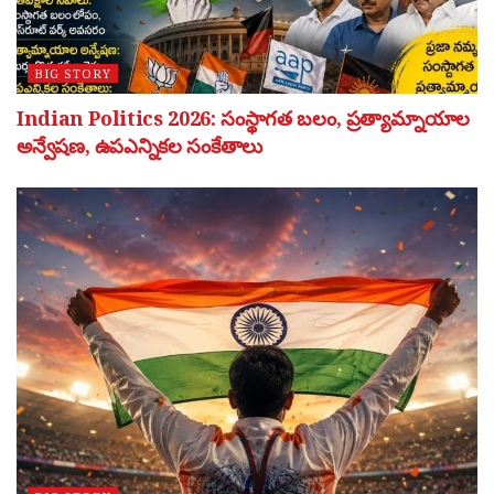
BIG STORY
Indian Politics 2026: సంస్థాగత బలం, ప్రత్యామ్నాయాల
అన్వేషణ, ఉపఎన్నికల సంకేతాలు