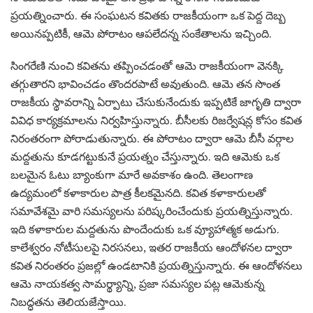
ప్రయత్నించారు. ఈ సంఘటన కవితకు రాజకీయంగా ఒక పెద్ద దెబ్బ
అయినప్పటికీ, ఆమె పోరాటం ఆపలేదన్న సంకేతాలను ఇచ్చింది.
సింగరేణి నుంచి కవితను తప్పించడంతో ఆమె రాజకీయంగా వెనక్కి
తగ్గుతారని భావించడం తొందరపాటే అవుతుంది. ఆమె తన సొంత
రాజకీయ స్థావరాన్ని ఏర్పాటు చేసుకునేందుకు ఇప్పటికే జాగృతి ద్వారా
వివిధ కార్యక్రమాలను నిర్వహిస్తున్నారు. బీసీలకు రిజర్వేషన్ల కోసం కవిత
నిరంతరంగా పోరాడుతున్నారు. ఈ పోరాటం ద్వారా ఆమె బీసీ వర్గాల
మద్దతును కూడగట్టుకునే ప్రయత్నం చేస్తున్నారు. ఇది ఆమెకు ఒక
బలమైన ఓటు బ్యాంకుగా మారే అవకాశం ఉంది. తెలంగాణ
ఉద్యమంలో కళాకారుల పాత్ర కీలకమైనది. కవిత కళాకారులతో
సమావేశమై వారి సమస్యలను పరిష్కరించేందుకు ప్రయత్నిస్తున్నారు.
ఇది కళాకారుల మద్దతును పొందేందుకు ఒక వ్యూహాత్మక అడుగు.
కాలేశ్వరం నోటీసులపై నిరసనలు, ఇతర రాజకీయ ఆందోళనల ద్వారా
కవిత నిరంతరం ప్రజల్లో ఉండటానికి ప్రయత్నిస్తున్నారు. ఈ ఆందోళనలు
ఆమె నాయకత్వ సామర్థ్యాన్ని, ప్రజా సమస్యల పట్ల ఆమెకున్న
నిబద్ధతను తెలియజేస్తాయి.