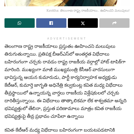
Kavitha: తెలంగాణ రాష్ట్ర రాజకీయాలు.. ఊహించని మలుపులు!
ADVERTISEMENT
తెలంగాణ రాష్ట్ర రాజకీయాలు ప్రస్తుతం ఊహించని మలుపులు
తిరుగుతున్నాయి. ప్రతిపక్ష బీఆర్‌ఎస్‌లో అంతర్గత విభేదాలు
బహిరంగంగా చర్చకు రావడం రాష్ట్ర రాజకీయ వర్గాల్లో హాట్ టాపిక్‌గా
మారింది. ముఖ్యంగా మాజీ ముఖ్యమంత్రి కేసీఆర్ వారసులుగా
భావిస్తున్న ఆయన కుమారుడు, పార్టీ కార్యనిర్వాహక అధ్యక్షుడు
కేటీఆర్, కుమార్తె జాగృతి అధినేత్రి కల్వకుంట్ల కవిత మధ్య విభేదాలు
తీవ్రస్థాయిలో ఉన్నాయన్న వార్తలు రాజకీయ విశ్లేషకులలో చర్చకు
దారితీస్తున్నాయి. ఈ విభేదాలు తాత్కాలికమా లేక శాశ్వతమా అన్నది
భవిష్యత్తులో తేలినా, ప్రస్తుత పరిణామాలు మాత్రం కవిత రాజకీయ
భవిష్యత్తుపై తీవ్ర ప్రభావం చూపేలా ఉన్నాయి
కవిత-కేటీఆర్ మధ్య విభేదాలు బహిరంగంగా బయటపడటానికి