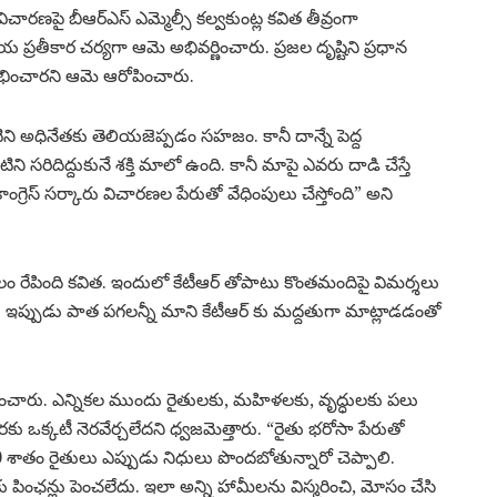
ీ విచారణపై బీఆర్‌ఎస్ ఎమ్మెల్సీ కల్వకుంట్ల కవిత తీవ్రంగా
ీయ ప్రతీకార చర్యగా ఆమె అభివర్ణించారు. ప్రజల దృష్టిని ప్రధాన
భించారని ఆమె ఆరోపించారు.
ిని అధినేతకు తెలియజెప్పడం సహజం. కానీ దాన్నే పెద్ద
ి సరిదిద్దుకునే శక్తి మాలో ఉంది. కానీ మాపై ఎవరు దాడి చేస్తే
్రెస్ సర్కారు విచారణల పేరుతో వేధింపులు చేస్తోంది” అని
కలం రేపింది కవిత. ఇందులో కేటీఆర్ తోపాటు కొంతమందిపై విమర్శలు
. ఇప్పుడు పాత పగలన్నీ మాని కేటీఆర్ కు మద్దతుగా మాట్లాడడంతో
ప్పించారు. ఎన్నికల ముందు రైతులకు, మహిళలకు, వృద్ధులకు పలు
ివరకు ఒక్కటీ నెరవేర్చలేదని ధ్వజమెత్తారు. “రైతు భరోసా పేరుతో
0 శాతం రైతులు ఎప్పుడు నిధులు పొందబోతున్నారో చెప్పాలి.
పింఛన్లు పెంచలేదు. ఇలా అన్ని హామీలను విస్మరించి, మోసం చేసి