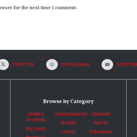
owser for the next time I comment.
TWITTER
INSTAGRAM
YOUTUB
Browse by Category
Andhra
Entertainment
National
Pradesh
Health
Sports
Big Story
Latest
Telangana