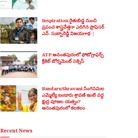
Inspiration:రైతుబిడ్డ నుంచి
ప్రపంచ శాస్త్రవేత్తగా ఎదిగిన ప్రొఫెసర్
ఎన్. సుబ్బారెడ్డి విజయగాథ |
ATP:అనంతపురంలో ఫోటోగ్రాఫర్స్
క్రికెట్ టోర్నమెంట్ సక్సెస్
BandaruShravani:సింగనమల
ఎమ్మెల్యే బండారు శ్రావణి ఇంటి వద్ద
క్షుద్ర పూజల యత్నం?
అనంతపురంలో కలకలం
Recent News