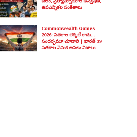
బలం, ప్రత్యామ్నాయాల అన్వేషణ,
ఉపఎన్నికల సంకేతాలు
Commonwealth Games
2026: పతకాల లెక్కలే కాదు…
సందర్భమూ చూడాలి | భారత్ 39
పతకాల వెనుక అసలు నిజాలు