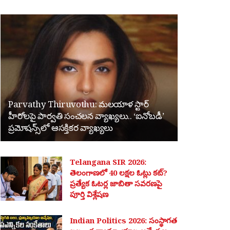
Parvathy Thiruvothu: మలయాళ స్టార్
హీరోలపై పార్వతి సంచలన వ్యాఖ్యలు.. ‘ఐనోబడీ’
ప్రమోషన్స్‌లో ఆసక్తికర వ్యాఖ్యలు
Telangana SIR 2026:
తెలంగాణలో 40 లక్షల ఓట్లు కట్?
ప్రత్యేక ఓటర్ల జాబితా సవరణపై
పూర్తి విశ్లేషణ
Indian Politics 2026: సంస్థాగత