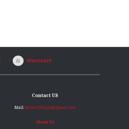
E
WHATSAPP
Contact US
Mail:
News7telugu@gmail.com
About Us