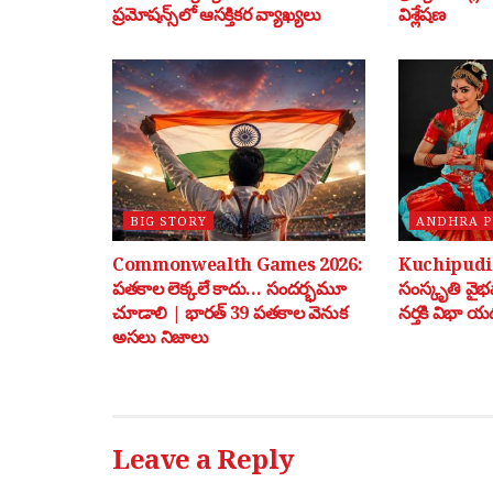
ప్రమోషన్స్‌లో ఆసక్తికర వ్యాఖ్యలు
విశ్లేషణ
BIG STORY
ANDHRA 
Commonwealth Games 2026:
Kuchipudi: 
పతకాల లెక్కలే కాదు… సందర్భమూ
సంస్కృతి వై
చూడాలి | భారత్ 39 పతకాల వెనుక
నర్తకి విభా యడ
అసలు నిజాలు
Leave a Reply