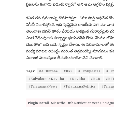
ప్రజలను కంగారు పెడుతున్నారు” అని ఆమె ఆగ్రహం వ్యక్తం
కవిత తన ప్రసంగాన్ని కొనసాగిస్తూ.. “మా పార్టీ అధినేత కే
ఏసీబీ విచారిస్తోంది. ఇది స్పష్టమైన రాజకీయ పగ. మా న
తెలంగాణ భవన్ తాళం వేయడం అత్యంత దుర్మార్గమైన చర్
ఎంత వేధింపులకు పాల్పడ్డా భయపడేది లేదు. మేము లోపా
చెబుతాం” అని ఆమె స్పష్టం చేశారు. ఈ పరిణామాలతో తెలంగాణ 
మధ్య మాటల యుద్ధం మరింత తీవ్రమయ్యే సూచనలు కనిపిస
ఎలాంటి మలుపులు తీసుకుంటాయో వేచి చూడాలి.
Tags:
#ACBProbe
#BRS
#BRSUpdates
#BR
#KalvakuntlaKavitha
#Kavitha
#KCR
#KT
#TelanganaNews
#TelanganaPolitics
#Telan
Plugin Install
: Subscribe Push Notification need OneSignal