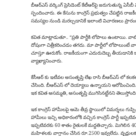
బీఆర్‌ఎస్ వర్కింగ్ ప్రెసిడెంట్ కేటీఆర్‌పై జరుగుతున్న ఏసీబ
స్పందించారు. ఈ కేసును కాంగ్రెస్ ప్రభుత్వం చేపట్టిన రాజక
సమస్యల నుండి మరల్చడానికే ఇలాంటి విచారణలు ప్రారం
కవిత మాట్లాడుతూ.. “ప్రతి పార్టీకి లోపాలు ఉంటాయి. వాట
దోషంగా చిత్రీకరించడం తగదు. మా పార్టీలో లోపాలుంటే వాటిన
చూస్తూ ఊరుకోం. రాజకీయంగా ఎదురుదెబ్బ తీయడానికి కాంగ
వ్యాఖ్యానించారు.
కేసీఆర్ కు ఇటీవల అసంతృప్తి లేఖ రాసి బీఆర్ఎస్ లో కల
చేసింది. బీఆర్ఎస్ లో దెయ్యాలు ఉన్నాయని ఆరోపించింది
ఇక కవిత అసమ్మతి, అసంతృప్తి ముగిసినట్టేనని తెలుస్తోంది
ఇక కాంగ్రెస్ హామీలపై ఆమె తీవ్ర స్థాయిలో విమర్శలు గు
హామీలు ఇచ్చి అధికారంలోకి వచ్చిన కాంగ్రెస్ పార్టీ ఇప్పట
ఇప్పటివరకు 60 శాతం రైతులకే మద్దతిచ్చారు. మిగిలిన 4
మహిళలకు వాగ్దానం చేసిన రూ.2500 ఇవ్వలేదు. వృద్ధులకు 