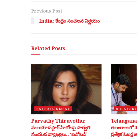
Previous Post
India: కేంద్రం సంచలన నిర్ణయం
Related
Posts
ENTERTAINMENT
BIG STORY
Parvathy Thiruvothu:
Telangana 
మలయాళ స్టార్ హీరోలపై పార్వతి
తెలంగాణలో 40
సంచలన వ్యాఖ్యలు.. ‘ఐనోబడీ’
ప్రత్యేక ఓటర్ల