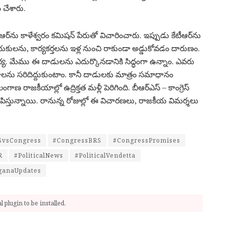
 చేశారు.
సీఆర్‌ను కాళేశ్వరం కమిషన్ పేరుతో విచారించారు. ఇప్పుడు కేటీఆర్‌ను
ాయకులను, కార్యకర్తలను ఇళ్ల నుంచి రాకుండా అడ్డుకోవడం దారుణం.
య. మేము ఈ దాడులను ఎదుర్కొనడానికి సిద్ధంగా ఉన్నాం. ఎవరు
లను సరిదిద్దుకుంటాం. కానీ దాడులకు మాత్రం సమాధానం
రాజకీయాల్లో ఉద్రిక్తత మళ్లీ పెరిగింది. బీఆర్‌ఎస్ – కాంగ్రెస్
్తున్నాయి. రానున్న రోజుల్లో ఈ విచారణలు, రాజకీయ విమర్శలు
SvsCongress
#CongressBRS
#CongressPromises
R
#PoliticalNews
#PoliticalVendetta
ganaUpdates
 plugin to be installed.