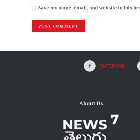
Save my name, email, and website in this br
FACEBOOK
About Us