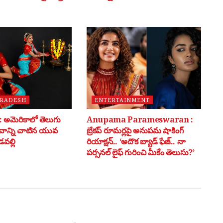
PRADESH
ENTERTAINMENT
అమెరికాలో తెలుగు
Anupama Parameswaran :
భవాన్ని చాటిన యువ
బ్రేకప్ రూమర్లపై అనుపమ షాకింగ్
వల్లి
రియాక్షన్.. ‘అదొక బ్యాడ్ ఫేజ్.. నా
పర్సనల్ లైఫ్ గురించి మీకేం తెలుసు?’