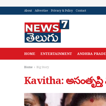
About
Advertise
Privacy & Policy
Contact
HOME
ENTERTAINMENT
ANDHRA PRAD
Home
Big Story
Kavitha: అసంతృప్తి మ