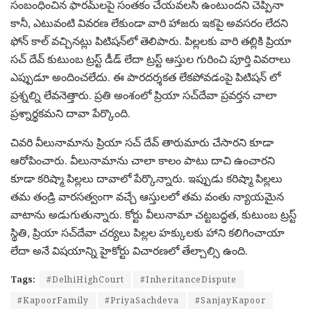
సంబంధించిన ఫారమ్‌లపై సంతకం చేయవలసి ఉంటుందని చెప్పినా
కానీ, ఎటువంటి వివరణ లేకుండా వారి హాజరు ఇకపై అవసరం లేదని
ఫోన్‌ కాల్ వచ్చిన‌ట్లు పిటిష‌న్‌లో తెలిపారు. పిల్లల‌కు వారి తల్లికి ప్రియా
స‌చ్ దేవ్ కుటుంబ ట్రస్ట్ డీడ్ లేదా ట్రస్ట్ ఆస్తుల గురించి పూర్తి వివరాలు
ఎప్పుడూ అందించలేదు. ఈ పారదర్శకత లేకపోవడంపై పిటిష‌న్ లో
ప్ర‌శ్న‌ల్ని లేవ‌నెత్తారు. ప్ర‌తి అంశంలో ప్రియా సచ్‌దేవా ప్రవర్తన చాలా
ప్రశ్నార్థకమని దావా పేర్కొంది.
చివ‌రి వీలునామాను ప్రియా స‌చ్ దేవ్ తారుమారు చేసార‌ని కూడా
ఆరోపించారు. వీలునామాను చాలా కాలం పాటు దాచి ఉంచార‌ని
కూడా క‌రిష్మా పిల్ల‌లు దావాలో పేర్కొన్నారు. ఇప్పుడు క‌రిష్మా పిల్ల‌లు
త‌మ తండ్రి వార‌స‌త్వంగా వ‌చ్చే ఆస్తుల‌లో త‌మ వంతు న్యాయ‌మైన
వాటాను అడుగుతున్నారు. కోర్టు వీలునామా చ‌ట్ట‌బ‌ద్ధ‌త‌, కుటుంబ ట్రస్ట్
స్థితి, ప్రియా సచ్‌దేవా చర్యలు పిల్లల హక్కుల‌కు హాని కలిగించాయా
లేదా అనే విషయాన్ని హైకోర్టు విచార‌ణ‌లో తేల్చాల్సి ఉంది.
Tags:
#DelhiHighCourt
#InheritanceDispute
#KapoorFamily
#PriyaSachdeva
#SanjayKapoor