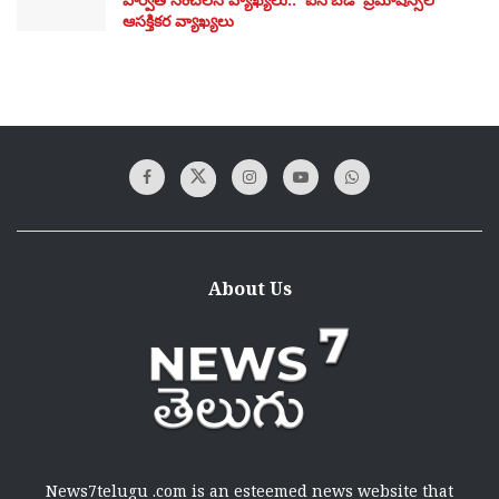
ఆసక్తికర వ్యాఖ్యలు
About Us
News7telugu .com is an esteemed news website that