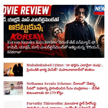
Korean Kanaka Raju Review: వరుణ్ తేజ్ వన్‌మ్యాన్ షో..
కామెడీ, యాక్షన్, మాస్ ఎంటర్‌టైన్‌మెంట్‌తో ఆకట్టుకున్న ‘కొరియన్
కనకరాజు’
Mahabubabad Crime: ‘నా భర్తను ఎలాగైనా చంపు’..
ప్రియుడికి భార్య మెసేజ్? మహబూబాబాద్‌లో కలకలం
Nethanna Sevalo Scheme: చీరాలలో ‘నేతన్న
సేవలో’ పథకాన్ని ప్రారంభించిన సీఎం చంద్రబాబు – చేనేత
కుటుంబాలకు రూ.179 కోట్లు
Parvathy Thiruvothu: మలయాళ స్టార్ హీరోలపై
పార్వతి సంచలన వ్యాఖ్యలు.. ‘ఐనోబడీ’ ప్రమోషన్స్‌లో