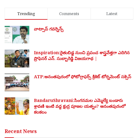
Trending
Comments
Latest
వాట్సాప్ గవర్నెన్స్
Inspiration:రైతుబిడ్డ నుంచి ప్రపంచ శాస్త్రవేత్తగా ఎదిగిన
ప్రొఫెసర్ ఎన్. సుబ్బారెడ్డి విజయగాథ |
ATP:అనంతపురంలో ఫోటోగ్రాఫర్స్ క్రికెట్ టోర్నమెంట్ సక్సెస్
BandaruShravani:సింగనమల ఎమ్మెల్యే బండారు
శ్రావణి ఇంటి వద్ద క్షుద్ర పూజల యత్నం? అనంతపురంలో
కలకలం
Recent News