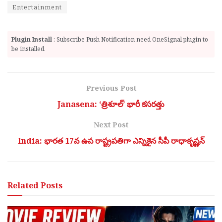
Entertainment
Plugin Install
: Subscribe Push Notification need OneSignal plugin to
be installed.
Previous Post
Janasena: ‘త్రిశూల్’ భారీ క‌స‌ర‌త్తు
Next Post
India: భారత 17వ ఉప రాష్ట్రపతిగా ఎన్నికైన సీపీ రాధాకృష్ణన్‌
Related
Posts