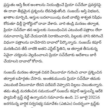
ప్రస్తుతం ఆస్తి కీలక అంశాలను నియంత్రించే ప్రియా సచ్‌దేవా ప్రవర్తన‌పై
ఈ దావా తీవ్రమైన ప్రశ్నలను లేవనెత్తుతోంది. సంజ‌య్ ఆస్తి విభజన,
ఖాతాల మార్పిడి, ఆస్తుల బ‌ద‌లాయింపు వంటి వాటిపై శాశ్వత నిషేధం
కోరుతూ ఢిల్లీ హైకోర్టులో దావా వేశారు. వారి తండ్రి మరణం తర్వాత,
ప్రియా సచ్‌దేవా తన ఆస్తులకు సంబంధించిన ఎటువంటి పత్రాలు లేదా
సమాచారాన్ని షేర్ చేయ‌డానికి నిరాకరించారని, పిల్లలకు హాని కలిగించే
విధంగా ప‌త్రాల‌ను దాచేసార‌ని దావాలో పేర్కొన్నారు. సంజయ్ కపూర్
మరణించిన తేదీ నాటికి అతని ఎస్టేట్ స్థితిని, ఆ తర్వాత తీసుకున్న
ఏవైనా చర్యలను వెల్లడించాలని ప్రియా సచ్‌దేవాకు ఆదేశాలు జారీ
చేయాలని దావాలో కోరారు.
సంజ‌య్ మ‌ర‌ణం త‌ర్వాత చివ‌రి వీలునామా గురించి చాలా ప్ర‌శ్నించిన
త‌ర్వాత‌ బ‌హిర్గ‌తం చేసారు. అంత‌కుముందు ప్రియా సచ్‌దేవా తమకు
ఎటువంటి వీలునామా లేదని పదేపదే చెప్పారని పిల్లలు చెబుతున్నారు.
తమ తండ్రి మరణించిన సమయంలో సంజయ్ కపూర్ ఆస్తులన్నీ ఆర్‌కె
ఫ్యామిలీ ట్రస్ట్ వద్దే ఉన్నాయని సమాచారం ఉంది. 25 జూలై 2025న
జరగనున్న వార్షిక సర్వసభ్య సమావేశం (ఎజిఎం) సందర్భంగా ట్రస్ట్‌కు