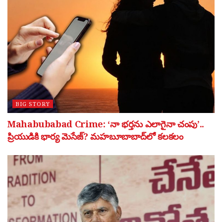
BIG STORY
Mahabubabad Crime: ‘నా భర్తను ఎలాగైనా చంపు’..
ప్రియుడికి భార్య మెసేజ్? మహబూబాబాద్‌లో కలకలం