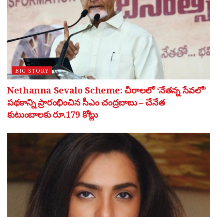
BIG STORY
Nethanna Sevalo Scheme: చీరాలలో ‘నేతన్న సేవలో’
పథకాన్ని ప్రారంభించిన సీఎం చంద్రబాబు – చేనేత
కుటుంబాలకు రూ.179 కోట్లు