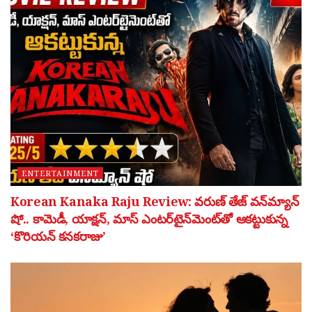
ENTERTAINMENT
Korean Kanaka Raju Review: వరుణ్ తేజ్ వన్‌మ్యాన్
షో.. కామెడీ, యాక్షన్, మాస్ ఎంటర్‌టైన్‌మెంట్‌తో ఆకట్టుకున్న
‘కొరియన్ కనకరాజు’