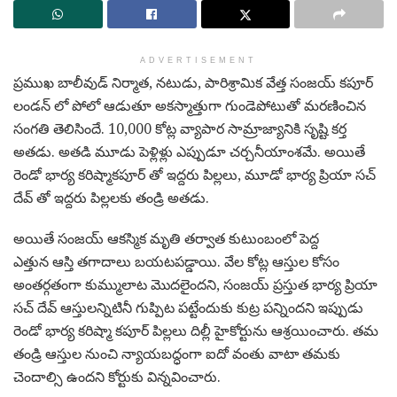
ADVERTISEMENT
ప్ర‌ముఖ బాలీవుడ్ నిర్మాత‌, న‌టుడు, పారిశ్రామిక వేత్త సంజ‌య్ క‌పూర్
లండ‌న్ లో పోలో ఆడుతూ అక‌స్మాత్తుగా గుండెపోటుతో మ‌ర‌ణించిన
సంగ‌తి తెలిసిందే. 10,000 కోట్ల వ్యాపార సామ్రాజ్యానికి సృష్టి క‌ర్త
అత‌డు. అత‌డి మూడు పెళ్లిళ్లు ఎప్పుడూ చ‌ర్చ‌నీయాంశ‌మే. అయితే
రెండో భార్య క‌రిష్మాక‌పూర్ తో ఇద్ద‌రు పిల్ల‌లు, మూడో భార్య ప్రియా స‌చ్
దేవ్ తో ఇద్ద‌రు పిల్ల‌ల‌కు తండ్రి అత‌డు.
అయితే సంజ‌య్ ఆకస్మిక మృతి త‌ర్వాత కుటుంబంలో పెద్ద
ఎత్తున ఆస్తి త‌గాదాలు బ‌య‌ట‌ప‌డ్డాయి. వేల కోట్ల ఆస్తుల కోసం
అంత‌ర్గ‌తంగా కుమ్ములాట మొద‌లైంద‌ని, సంజ‌య్ ప్ర‌స్తుత భార్య ప్రియా
స‌చ్ దేవ్ ఆస్తుల‌న్నిటినీ గుప్పిట ప‌ట్టేందుకు కుట్ర ప‌న్నింద‌ని ఇప్పుడు
రెండో భార్య‌ క‌రిష్మా క‌పూర్ పిల్ల‌లు దిల్లీ హైకోర్టును ఆశ్ర‌యించారు. త‌మ
తండ్రి ఆస్తుల నుంచి న్యాయ‌బ‌ద్ధంగా ఐదో వంతు వాటా త‌మ‌కు
చెందాల్సి ఉందని కోర్టుకు విన్న‌వించారు.