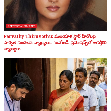
ENTERTAINMENT
Parvathy Thiruvothu: మలయాళ స్టార్ హీరోలపై
పార్వతి సంచలన వ్యాఖ్యలు.. ‘ఐనోబడీ’ ప్రమోషన్స్‌లో ఆసక్తికర
వ్యాఖ్యలు