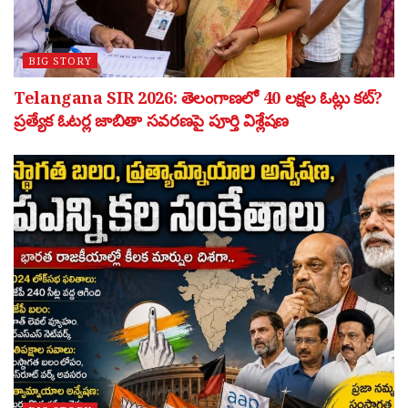
BIG STORY
Telangana SIR 2026: తెలంగాణలో 40 లక్షల ఓట్లు కట్?
ప్రత్యేక ఓటర్ల జాబితా సవరణపై పూర్తి విశ్లేషణ