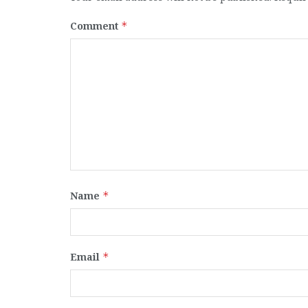
Comment
*
Name
*
Email
*