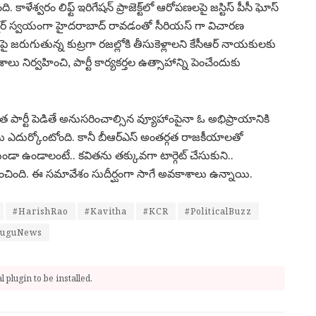
ళేశ్వరం లిఫ్ట్ ఇరిగేషన్ ప్రాజెక్ట్‌లో ఆరోపణలపై జస్టిస్ పీసీ ఘోస్
రక్టర్ స్వయంగా హైదరాబాద్ రావడంతో సీరియస్ గా విచారణ
ై జరుగుతున్న కుట్రగా రజల్లోకి తీసుకెళ్లాలని కేసీఆర్ నాయకులకు
శాలు నిర్వహించి, పార్టీ కార్యకర్తల ఉత్సాహాన్ని పెంచేందుకు
ిత పార్టీ పెడితే అనుసరించాల్సిన వ్యూహాంపైనా ఓ అభిప్రాయానికి
ాళ్లను ఎదుర్కోంటోంది. కానీ బీఆర్ఎస్ అంతర్గత రాజకీయాలతో
ండా ఉండాలంటే.. కవితను తక్కువగా టార్గెట్ చేసుకుని..
ిపించింది. ఈ సమావేశం సుదీర్ఘంగా సాగే అవకాశాలు ఉన్నాయి.
#HarishRao
#Kavitha
#KCR
#PoliticalBuzz
luguNews
 plugin to be installed.