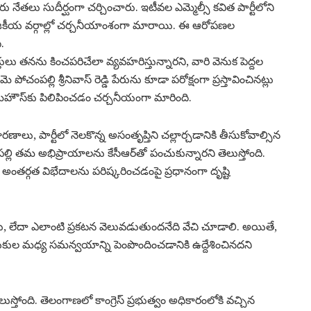
ురు నేతలు సుదీర్ఘంగా చర్చించారు. ఇటీవల ఎమ్మెల్సీ కవిత పార్టీలోని
ాజకీయ వర్గాల్లో చర్చనీయాంశంగా మారాయి. ఈ ఆరోపణల
.
్తులు తనను కించపరిచేలా వ్యవహరిస్తున్నారని, వారి వెనుక పెద్దల
్లి శ్రీనివాస్ రెడ్డి పేరును కూడా పరోక్షంగా ప్రస్తావించినట్లు
మ్‌హౌస్‌కు పిలిపించడం చర్చనీయంగా మారింది.
ు, పార్టీలో నెలకొన్న అసంతృప్తిని చల్లార్చడానికి తీసుకోవాల్సిన
్లి తమ అభిప్రాయాలను కేసీఆర్‌తో పంచుకున్నారని తెలుస్తోంది.
, అంతర్గత విభేదాలను పరిష్కరించడంపై ప్రధానంగా దృష్టి
 లేదా ఎలాంటి ప్రకటన వెలువడుతుందనేది వేచి చూడాలి. అయితే,
యకుల మధ్య సమన్వయాన్ని పెంపొందించడానికి ఉద్దేశించినదని
్తోంది. తెలంగాణలో కాంగ్రెస్ ప్రభుత్వం అధికారంలోకి వచ్చిన