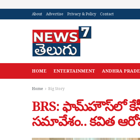
About
Advertise
Privacy & Policy
Contact
HOME
ENTERTAINMENT
ANDHRA PRAD
Home
Big Story
BRS: ఫామ్‌హౌస్‌లో కేస
సమావేశం.. కవిత ఆరో