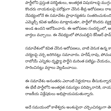
పార్టీలోని ప్రస్తుత పరిస్థితులు, అంతర్గత విషయాలపై ముగ్గ
కొందరు నాయకులపై పరోక్షంగా చేసిన తీవ్ర ఆరోపణలు ర
నేపథ్యంలోనే ఈ సమావేశం ప్రాధాన్యతను సంతరించుకుంది
ఎమ్మెల్సీ కవిత ఇటీవల మాట్లాడుతూ, పార్టీలో కొందరు వ్యక
అండ ఉందని ఆరోపించారు. ఈ ఆరోపణల సందర్భంలో, ఆమె పోచంపల
వార్తలు వచ్చాయి. ఈ నేపథ్యంలో పోచంపల్లిని కేసీఆర్ ఫా
సమావేశంలో కవిత చేసిన ఆరోపణలు, వాటి వెనుక ఉన్న కారణాల
చర్యలపై చర్చ జరిగినట్లు సమాచారం. హరీష్ రావు, పోచంపల
రాబోయే ఎన్నికల దృష్ట్యా పార్టీని మరింత పటిష్టం చేయడం
సారించినట్లు వర్గాలు వెల్లడించాయి.
ఈ సమావేశం అనంతరం ఎలాంటి నిర్ణయాలు తీసుకున్నారు,
ఈ భేటీ పార్టీలోని అంతర్గత సమస్యల పరిష్కారానికి, నా
రాజకీయ విశ్లేషకులు అభిప్రాయపడుతున్నారు.
అదే సమయంలో కాళేశ్వరం అంశంపైనా చర్చించినట్లుగా తెలుస