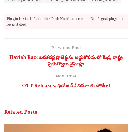
Plugin Install
: Subscribe Push Notification need OneSignal plugin to
be installed.
Previous Post
Harish Rao: బనకచర్ల ప్రాజెక్టును అడ్డుకోవడంలో కేంద్ర, రాష్ట్ర
ప్రభుత్వాలు వైఫల్యం
Next Post
OTT Releases: థియేట‌ర్ సినిమాల‌కు పోటీగా!
Related
Posts