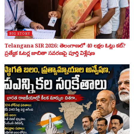
BIG STORY
Telangana SIR 2026: తెలంగాణలో 40 లక్షల ఓట్లు కట్?
ప్రత్యేక ఓటర్ల జాబితా సవరణపై పూర్తి విశ్లేషణ