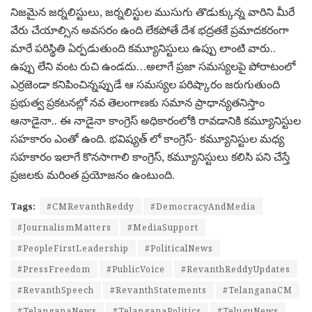
నిజమైన జర్నలిస్టులు, జర్నలిస్టుల ముసుగు తొడుక్కున్న వారిని మీరే
వేరు చేయాల్సిన అవసరం ఉంది లేకపోతే దేశ భద్రతకే ప్రమాదకరంగా
మారే పరిస్థితి ఏర్పడుతుంది కమ్యూనిస్టులు ఉప్పు లాంటి వారు..
ఉప్పు లేని వంట రుచి ఉండదు…అలాగే ప్రజా సమస్యలపై పోరాటంలో
ఎర్రజెండా కనిపించిన్నప్పుడే ఆ సమస్యల పరిష్కారం జరుగుతుంది
ప్రభుత్వ ప్రకటనల్లో నవ తెలంగాణకు సమాన ప్రాధాన్యతనిస్తాం
ఆనాడైనా.. ఈ నాడైనా కాంగ్రెస్ అధికారంలోకి రావడానికి కమ్యూనిస్టుల
సహకారం ఎంతో ఉంది. భవిష్యత్ లో కాంగ్రెస్- కమ్యూనిస్టుల మధ్య
సహకారం ఇలాగే కొనసాగాలి కాంగ్రెస్, కమ్యూనిస్టులు కలిసి పని చేస్తే
ప్రజలకు మరింత ప్రయోజనం ఉంటుంది.
Tags:
#CMRevanthReddy
#DemocracyAndMedia
#JournalismMatters
#MediaSupport
#PeopleFirstLeadership
#PoliticalNews
#PressFreedom
#PublicVoice
#RevanthReddyUpdates
#RevanthSpeech
#RevanthStatements
#TelanganaCM
#TelanganaNews
#TelanganaPolitics
#TeluguNews