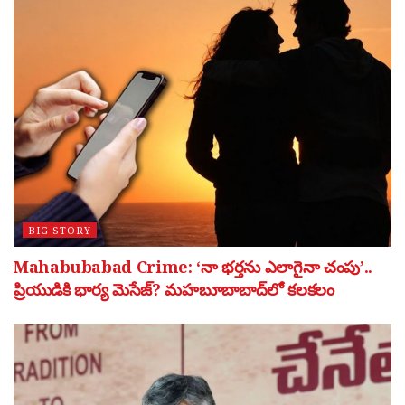
BIG STORY
Mahabubabad Crime: ‘నా భర్తను ఎలాగైనా చంపు’..
ప్రియుడికి భార్య మెసేజ్? మహబూబాబాద్‌లో కలకలం