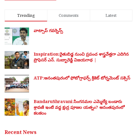
Trending
Comments
Latest
వాట్సాప్ గవర్నెన్స్
Inspiration:రైతుబిడ్డ నుంచి ప్రపంచ శాస్త్రవేత్తగా ఎదిగిన
ప్రొఫెసర్ ఎన్. సుబ్బారెడ్డి విజయగాథ |
ATP:అనంతపురంలో ఫోటోగ్రాఫర్స్ క్రికెట్ టోర్నమెంట్ సక్సెస్
BandaruShravani:సింగనమల ఎమ్మెల్యే బండారు
శ్రావణి ఇంటి వద్ద క్షుద్ర పూజల యత్నం? అనంతపురంలో
కలకలం
Recent News