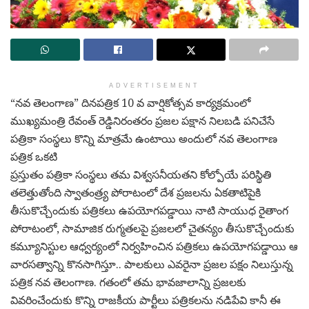
ADVERTISEMENT
“నవ తెలంగాణ” దినపత్రిక 10 వ వార్షికోత్సవ కార్యక్రమంలో
ముఖ్యమంత్రి రేవంత్ రెడ్డినిరంతరం ప్రజల పక్షాన నిలబడి పనిచేసే
పత్రికా సంస్థలు కొన్ని మాత్రమే ఉంటాయి అందులో నవ తెలంగాణ
పత్రిక ఒకటి
ప్రస్తుతం పత్రికా సంస్థలు తమ విశ్వసనీయతని కోల్పోయే పరిస్థితి
తలెత్తుతోంది స్వాతంత్ర్య పోరాటంలో దేశ ప్రజలను ఏకతాటిపైకి
తీసుకొచ్చేందుకు పత్రికలు ఉపయోగపడ్డాయి నాటి సాయుధ రైతాంగ
పోరాటంలో, సామాజిక రుగ్మతలపై ప్రజలలో చైతన్యం తీసుకొచ్చేందుకు
కమ్యూనిస్టుల ఆధ్వర్యంలో నిర్వహించిన పత్రికలు ఉపయోగపడ్డాయి ఆ
వారసత్వాన్ని కొనసాగిస్తూ.. పాలకులు ఎవరైనా ప్రజల పక్షం నిలుస్తున్న
పత్రిక నవ తెలంగాణ. గతంలో తమ భావజాలాన్ని ప్రజలకు
వివరించేందుకు కొన్ని రాజకీయ పార్టీలు పత్రికలను నడిపేవి కానీ ఈ