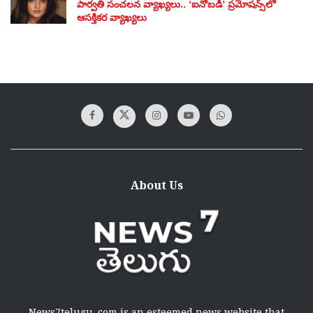
పార్వతి సంచలన వ్యాఖ్యలు.. ‘ఐనోబడీ’ ప్రమోషన్స్‌లో
ఆసక్తికర వ్యాఖ్యలు
About Us
News7telugu .com is an esteemed news website that