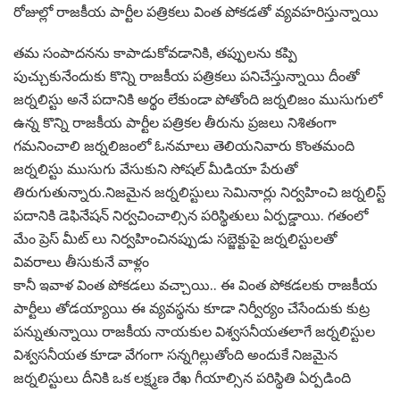
రోజుల్లో రాజకీయ పార్టీల పత్రికలు వింత పోకడతో వ్యవహరిస్తున్నాయి
తమ సంపాదనను కాపాడుకోవడానికి, తప్పులను కప్పి
పుచ్చుకునేందుకు కొన్ని రాజకీయ పత్రికలు పనిచేస్తున్నాయి దీంతో
జర్నలిస్టు అనే పదానికి అర్థం లేకుండా పోతోంది జర్నలిజం ముసుగులో
ఉన్న కొన్ని రాజకీయ పార్టీల పత్రికల తీరును ప్రజలు నిశితంగా
గమనించాలి జర్నలిజంలో ఓనమాలు తెలియనివారు కొంతమంది
జర్నలిస్టు ముసుగు వేసుకుని సోషల్ మీడియా పేరుతో
తిరుగుతున్నారు.నిజమైన జర్నలిస్టులు సెమినార్లు నిర్వహించి జర్నలిస్ట్
పదానికి డెఫినేషన్ నిర్వచించాల్సిన పరిస్థితులు ఏర్పడ్డాయి. గతంలో
మేం ప్రెస్ మీట్ లు నిర్వహించినప్పుడు సబ్జెక్టుపై జర్నలిస్టులతో
వివరాలు తీసుకునే వాళ్లం
కానీ ఇవాళ వింత పోకడలు వచ్చాయి.. ఈ వింత పోకడలకు రాజకీయ
పార్టీలు తోడయ్యాయి ఈ వ్యవస్థను కూడా నిర్వీర్యం చేసేందుకు కుట్ర
పన్నుతున్నాయి రాజకీయ నాయకుల విశ్వసనీయతలాగే జర్నలిస్టుల
విశ్వసనీయత కూడా వేగంగా సన్నగిల్లుతోంది అందుకే నిజమైన
జర్నలిస్టులు దీనికి ఒక లక్ష్మణ రేఖ గీయాల్సిన పరిస్థితి ఏర్పడింది