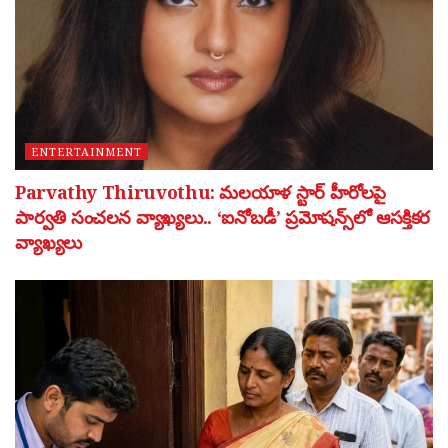
ENTERTAINMENT
Parvathy Thiruvothu: మలయాళ స్టార్ హీరోలపై
పార్వతి సంచలన వ్యాఖ్యలు.. ‘ఐనోబడీ’ ప్రమోషన్స్‌లో ఆసక్తికర
వ్యాఖ్యలు