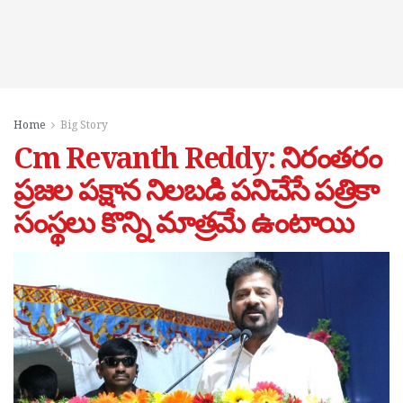
Home
Big Story
Cm Revanth Reddy: నిరంతరం
ప్రజల పక్షాన నిలబడి పనిచేసే పత్రికా
సంస్థలు కొన్ని మాత్రమే ఉంటాయి