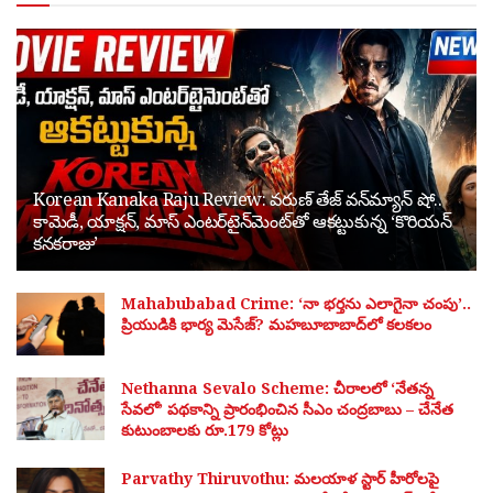
Korean Kanaka Raju Review: వరుణ్ తేజ్ వన్‌మ్యాన్ షో..
కామెడీ, యాక్షన్, మాస్ ఎంటర్‌టైన్‌మెంట్‌తో ఆకట్టుకున్న ‘కొరియన్
కనకరాజు’
Mahabubabad Crime: ‘నా భర్తను ఎలాగైనా చంపు’..
ప్రియుడికి భార్య మెసేజ్? మహబూబాబాద్‌లో కలకలం
Nethanna Sevalo Scheme: చీరాలలో ‘నేతన్న
సేవలో’ పథకాన్ని ప్రారంభించిన సీఎం చంద్రబాబు – చేనేత
కుటుంబాలకు రూ.179 కోట్లు
Parvathy Thiruvothu: మలయాళ స్టార్ హీరోలపై