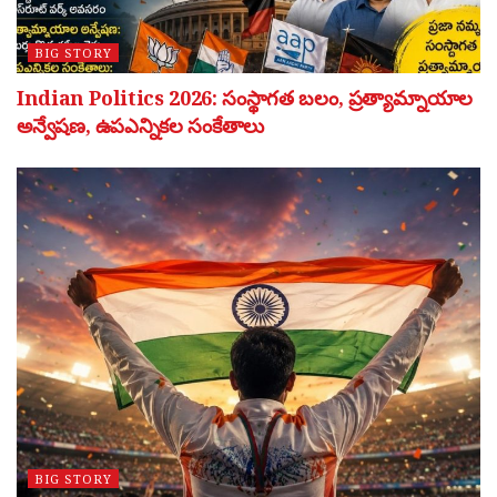
BIG STORY
Indian Politics 2026: సంస్థాగత బలం, ప్రత్యామ్నాయాల
అన్వేషణ, ఉపఎన్నికల సంకేతాలు
BIG STORY