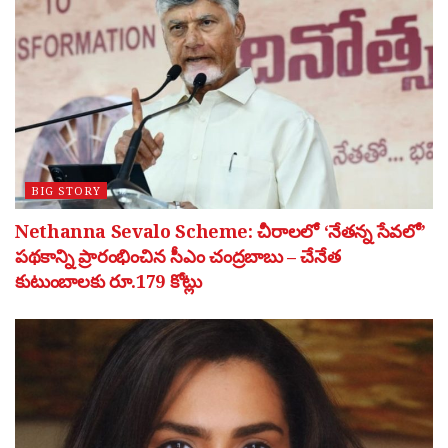
BIG STORY
Nethanna Sevalo Scheme: చీరాలలో ‘నేతన్న సేవలో’
పథకాన్ని ప్రారంభించిన సీఎం చంద్రబాబు – చేనేత
కుటుంబాలకు రూ.179 కోట్లు