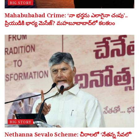
BIG STORY
Mahabubabad Crime: ‘నా భర్తను ఎలాగైనా చంపు’..
ప్రియుడికి భార్య మెసేజ్? మహబూబాబాద్‌లో కలకలం
BIG STORY
Nethanna Sevalo Scheme: చీరాలలో ‘నేతన్న సేవలో’