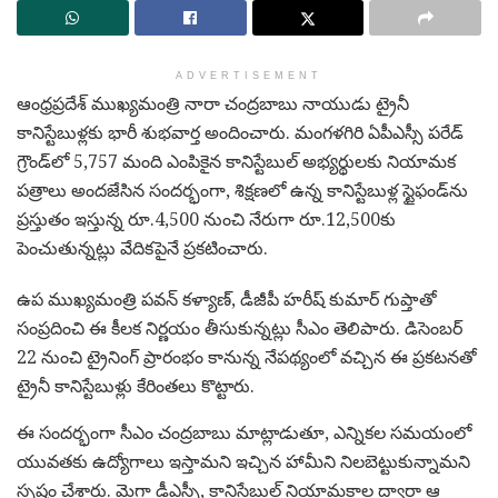
ADVERTISEMENT
ఆంధ్రప్రదేశ్ ముఖ్యమంత్రి నారా చంద్రబాబు నాయుడు ట్రైనీ
కానిస్టేబుళ్లకు భారీ శుభవార్త అందించారు. మంగళగిరి ఏపీఎస్సీ పరేడ్
గ్రౌండ్‌లో 5,757 మంది ఎంపికైన కానిస్టేబుల్ అభ్యర్థులకు నియామక
పత్రాలు అందజేసిన సందర్భంగా, శిక్షణలో ఉన్న కానిస్టేబుళ్ల స్టైఫండ్‌ను
ప్రస్తుతం ఇస్తున్న రూ.4,500 నుంచి నేరుగా రూ.12,500కు
పెంచుతున్నట్లు వేదికపైనే ప్రకటించారు.
ఉప ముఖ్యమంత్రి పవన్ కళ్యాణ్, డీజీపీ హరీష్ కుమార్ గుప్తాతో
సంప్రదించి ఈ కీలక నిర్ణయం తీసుకున్నట్లు సీఎం తెలిపారు. డిసెంబర్
22 నుంచి ట్రైనింగ్ ప్రారంభం కానున్న నేపథ్యంలో వచ్చిన ఈ ప్రకటనతో
ట్రైనీ కానిస్టేబుళ్లు కేరింతలు కొట్టారు.
ఈ సందర్భంగా సీఎం చంద్రబాబు మాట్లాడుతూ, ఎన్నికల సమయంలో
యువతకు ఉద్యోగాలు ఇస్తామని ఇచ్చిన హామీని నిలబెట్టుకున్నామని
స్పష్టం చేశారు. మెగా డీఎస్సీ, కానిస్టేబుల్ నియామకాల ద్వారా ఆ