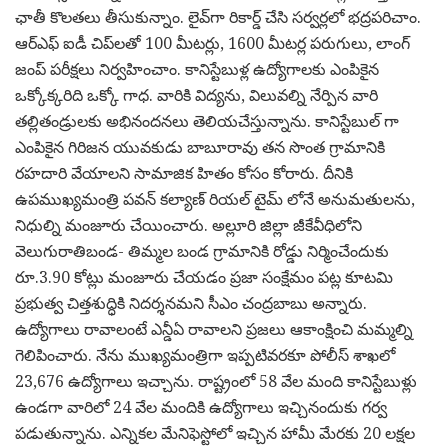
ఛాతీ కొలతలు తీసుకున్నాం. లైవ్‌గా రికార్డ్ చేసి సర్వర్లలో భద్రపరిచాం.
ఆర్ఎఫ్ ఐడీ చిప్‌లతో 100 మీటర్లు, 1600 మీటర్ల పరుగులు, లాంగ్
జంప్ పరీక్షలు నిర్వహించాం. కానిస్టేబుళ్ల ఉద్యోగాలకు ఎంపికైన
ఒక్కోక్కరిది ఒక్కో గాధ. వారికి విద్యను, విలువల్ని నేర్పిన వారి
తల్లితండ్రులకు అభినందనలు తెలియచేస్తున్నాను. కానిస్టేబుల్ గా
ఎంపికైన గిరిజన యువకుడు బాబూరావు తన సొంత గ్రామానికి
రహదారి వేయాలని సామాజిక హితం కోసం కోరారు. దీనికి
ఉపముఖ్యమంత్రి పవన్ కల్యాణ్ రియల్ టైమ్ లోనే అనుమతులను,
నిధుల్ని మంజూరు చేయించారు. అల్లూరి జిల్లా జీకేవీధిలోని
వెలుగురాతిబండ- తిమ్మల బండ గ్రామానికి రోడ్డు నిర్మించేందుకు
రూ.3.90 కోట్లు మంజూరు చేయడం ప్రజా సంక్షేమం పట్ల కూటమి
ప్రభుత్వ చిత్తశుద్ధికి నిదర్శనమని సీఎం చంద్రబాబు అన్నారు.
ఉద్యోగాలు రావాలంటే ఎన్డీఏ రావాలని ప్రజలు ఆకాంక్షించి మమ్మల్ని
గెలిపించారు. నేను ముఖ్యమంత్రిగా ఇప్పటివరకూ పోలీస్ శాఖలో
23,676 ఉద్యోగాలు ఇచ్చాను. రాష్ట్రంలో 58 వేల మంది కానిస్టేబుళ్లు
ఉండగా వారిలో 24 వేల మందికి ఉద్యోగాలు ఇచ్చినందుకు గర్వ
పడుతున్నాను. ఎన్నికల మేనిఫెస్టోలో ఇచ్చిన హామీ మేరకు 20 లక్షల