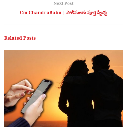
Next Post
Cm ChandraBabu | పోలీసులకు పూర్తి స్వేచ్ఛ
Related
Posts