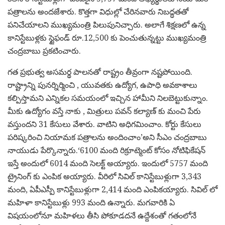
పత్రాలను అందజేశారు. కొత్తగా విధుల్లో చేరినవారు నిబద్ధతతో
పనిచేయాలని ముఖ్యమంత్రి పిలుపునిచ్చారు. అలాగే శిక్షణలో ఉన్న
కానిస్టేబుళ్లకు స్టైఫండ్ రూ.12,500 కు పెంచుతున్నట్టు ముఖ్యమంత్రి
చంద్రబాబు ప్రకటించారు.
గత ప్రభుత్వ అసమర్థ పాలనతో రాష్ట్రం తీవ్రంగా నష్టపోయింది.
రాష్ట్రాన్ని పునర్నిర్మించి , యువతకు ఉద్యోగ, ఉపాధి అవకాశాలు
కల్పిస్తామని ఎన్నికల సమయంలో ఇచ్చిన హామీని నిలబెట్టుకున్నాం.
మీకు ఉద్యోగం వస్తే నాకు , మిత్రులు పవన్ కల్యాణ్ కు మంచి పేరు
వస్తుందని 31 కేసులు వేశారు. వాటిని అధిగమించాం. కోర్టు కేసులు
పరిష్కరించి నియామక పత్రాలను అందించాం’అని సీఎం చంద్రబాబు
నాయుడు పేర్కొన్నారు.‘6100 మంది రిక్రూట్మెంట్ కోసం నోటిఫికేషన్
ఇస్తే అందులో 6014 మంది సెలక్ట్ అయ్యారు. ఇందులో 5757 మంది
ట్రైనింగ్ కు ఎంపిక అయ్యారు. వీరిలో సివిల్ కానిస్టేబుళ్లుగా 3,343
మంది, ఏపీఎస్పీ కానిస్టేబుళ్లుగా 2,414 మంది ఎంపికయ్యారు. సివిల్ లో
మహిళా కానిస్టేబుళ్లు 993 మంది ఉన్నారు. మగవారికి ఏ
విషయంలోనూ మహిళలు తీసి పోకూడదనే ఉద్దేశంతో గతంలోనే