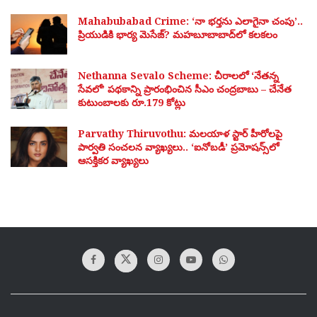
Mahabubabad Crime: ‘నా భర్తను ఎలాగైనా చంపు’..
ప్రియుడికి భార్య మెసేజ్? మహబూబాబాద్‌లో కలకలం
Nethanna Sevalo Scheme: చీరాలలో ‘నేతన్న
సేవలో’ పథకాన్ని ప్రారంభించిన సీఎం చంద్రబాబు – చేనేత
కుటుంబాలకు రూ.179 కోట్లు
Parvathy Thiruvothu: మలయాళ స్టార్ హీరోలపై
పార్వతి సంచలన వ్యాఖ్యలు.. ‘ఐనోబడీ’ ప్రమోషన్స్‌లో
ఆసక్తికర వ్యాఖ్యలు