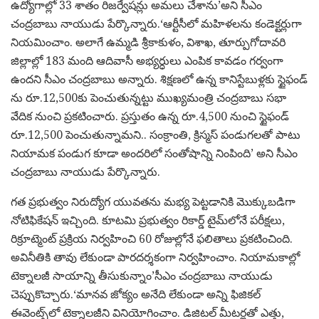
ఉద్యోగాల్లో 33 శాతం రిజర్వేషన్లు అమలు చేశాను’అని సీఎం
చంద్రబాబు నాయుడు పేర్కొన్నారు.‘ఆర్టీసీలో మహిళలను కండెక్టర్లుగా
నియమించాం. అలాగే ఉమ్మడి శ్రీకాకుళం, విశాఖ, తూర్పుగోదావరి
జిల్లాల్లో 183 మంది ఆదివాసీ అభ్యర్ధులు ఎంపిక కావడం గర్వంగా
ఉందని సీఎం చంద్రబాబు అన్నారు. శిక్షణలో ఉన్న కానిస్టేబుళ్లకు స్టైఫండ్
ను రూ.12,500కు పెంచుతున్నట్టు ముఖ్యమంత్రి చంద్రబాబు సభా
వేదిక నుంచి ప్రకటించారు. ప్రస్తుతం ఉన్న రూ.4,500 నుంచి స్టైఫండ్
రూ.12,500 పెంచుతున్నామని.. సంక్రాంతి, క్రిస్మస్ పండుగలతో పాటు
నియామక పండుగ కూడా అందరిలో సంతోషాన్ని నింపింది’ అని సీఎం
చంద్రబాబు నాయుడు పేర్కొన్నారు.
గత ప్రభుత్వం నిరుద్యోగ యువతను మభ్య పెట్టడానికి మొక్కుబడిగా
నోటిఫికేషన్ ఇచ్చింది. కూటమి ప్రభుత్వం రికార్డ్ టైమ్‌లోనే పరీక్షలు,
రిక్రూట్మెంట్ ప్రక్రియ నిర్వహించి 60 రోజుల్లోనే ఫలితాలు ప్రకటించింది.
అవినీతికి తావు లేకుండా పారదర్శకంగా నిర్వహించాం. నియామకాల్లో
టెక్నాలజీ సాయాన్ని తీసుకున్నాం’సీఎం చంద్రబాబు నాయుడు
చెప్పుకొచ్చారు.‘మానవ జోక్యం అనేది లేకుండా అన్ని ఫిజికల్
ఈవెంట్స్‌లో టెక్నాలజీని వినియోగించాం. డిజిటల్ మీటర్లతో ఎత్తు,