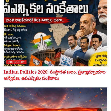
BIG STORY
Indian Politics 2026: సంస్థాగత బలం, ప్రత్యామ్నాయాల
అన్వేషణ, ఉపఎన్నికల సంకేతాలు