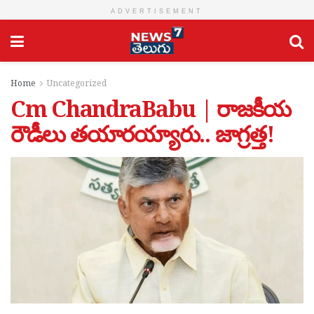
ADVERTISEMENT
Home
Uncategorized
Cm ChandraBabu | రాజకీయ
రౌడీలు తయారయ్యారు.. జాగ్రత్త!