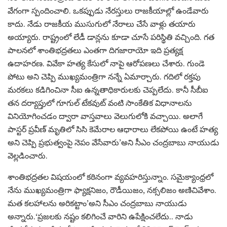
వేగంగా స్పందించాలి. ఒకప్పుడు నేరస్తులు రాజకీయాల్లో ఉండేవారు
కాదు. నేడు రాజకీయ ముసుగులో నేరాలు చేసే వాళ్లు తయారు
అయ్యారు. రాష్ట్రంలో లేడీ డాన్లను కూడా చూసే పరిస్థితి వచ్చింది. గత
పాలనలో శాంతిభద్రతలు ఎంతగా దిగజారాయో ఇది ప్రత్యక్ష
ఉదాహరణ. వివేకా హత్య కేసులో నాపై ఆరోపణలు చేశారు. గుండె
పోటు అని చెప్పి ముఖ్యమంత్రిగా నన్నే ఏమార్చారు. గదిలో రక్తపు
మరకలు కడిగించినా సీఐ ఉన్నతాధికారులకు చెప్పలేదు. కానీ సీబీఐ
తన దర్యాప్తులో గూగుల్ టేకవుట్ వంటి సాంకేతిక విధానాలను
వినియోగించడం ద్వారా వాస్తవాలు వెలుగులోకి వచ్చాయి. అలాగే
పాస్టర్ ప్రవీణ్ మృతిలో సిసి కెమేరాల ఆధారాలు లేకపోయి ఉంటే హత్య
అని చెప్పి ప్రభుత్వంపై నెపం వేసేవారు’అని సీఎం చంద్రబాబు నాయుడు
వెల్లడించారు.
శాంతిభద్రతల విషయంలో కఠినంగా వ్యవహరిస్తున్నాం. సమైక్యాంధ్రలో
నేను ముఖ్యమంత్రిగా ఫ్యాక్షనిజం, రౌడీయిజం, నక్సలిజం అణిచివేశాం.
మత కలహాలను అరికట్టాం’అని సీఎం చంద్రబాబు నాయుడు
అన్నారు.‘ప్రజలకు నష్టం కలిగించే వారిని ఉపేక్షించలేదు.. నాడు