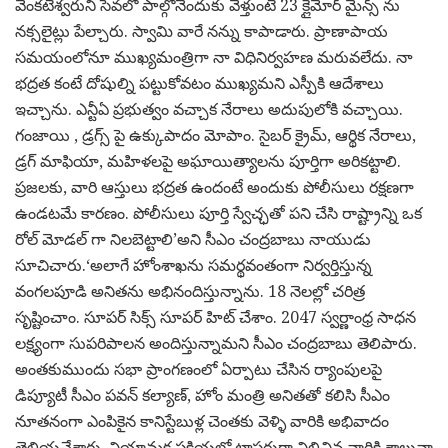
వేంకటేశ్వరుని సేవలో పాల్గొనేందుకు వెళ్తుంటే 23 క్లైమోర్ మైన్స్ ను
నక్సలైట్లు పేల్చారు. స్వామి వారే నన్ను కాపాడారు. ప్రాణాపాయ
సమయంలోనూ ముఖ్యమంత్రిగా నా విధినిర్వహణ మరువలేదు. నా
భద్రత కంటే దోషుల్ని పట్టుకోవటం ముఖ్యమని ఎస్పీకి ఆదేశాలు
ఇచ్చాను. ఎన్టీఏ ప్రభుత్వం వచ్చాక నేరాలు అదుపులోకి వచ్చాయి.
గంజాయి , డ్రగ్స్ పై ఉక్కుపాదం మోపాం. సైబర్ క్రైమ్, ఆర్థిక నేరాలు,
డ్రగ్ మాఫియా, మహిళలపై అఘాయిత్యాలను పూర్తిగా అరికట్టాలి.
ప్రజలకు, వారి ఆస్తులు భద్రత ఉందంటే అందుకు పోలీసులు రక్షణగా
ఉండటమే కారణం. పోలీసులు పూర్తి స్వేచ్ఛతో పని చేసి రాష్ట్రాన్ని ఒక
రోల్ మోడల్ గా నిలబెట్టాలి’అని సీఎం చంద్రబాబు నాయుడు
సూచిచారు.‘అలాగే హోంశాఖను సమర్థవంతంగా నిర్వర్తిస్తున్న
వంగలపూడి అనితను అభినందిస్తున్నాను. 18 నెలల్లో చరిత్ర
సృష్టించాం. సూపర్ సిక్స్ సూపర్ హిట్ చేశాం. 2047 స్వర్ణాంధ్ర సాధన
లక్ష్యంగా సుపరిపాలన అందిస్తున్నామని సీఎం చంద్రబాబు తెలిపారు.
అంతకుముందు సభా ప్రాంగణంలో ఏర్పాటు చేసిన ర్యాంపులపై
డిప్యూటీ సీఎం పవన్ కల్యాణ్, హోం మంత్రి అనితతో కలిసి సీఎం
నూతనంగా ఎంపికైన కానిస్టేబుళ్ల చెంతకు వెళ్ళి వారికి అభివాదం
తెలియచేశారు. నియామక ప్రక్రియలో టాపర్లుగా నిలిచిన వారికి శాలువా