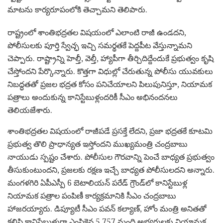
మాటను కార్యరూపంలోకి తెచ్చామని తెలిపారు.
రాష్ట్రంలో శాంతిభద్రతల విషయంలో ఎలాంటి రాజీ ఉండదని,
పోలీసులకు పూర్తి స్వేచ్ఛ ఇచ్చి సమర్థతకే పెద్దపీట వేస్తున్నామని
చెప్పారు. రాష్ట్రాన్ని హెల్తీ, వెల్తీ, హ్యాపీగా తీర్చిదిద్దేందుకే ప్రభుత్వం కృషి
చేస్తోందని పేర్కొన్నారు. కొత్తగా విధుల్లో చేరుతున్న పోలీసు యువకులు
నిబద్ధతతో ప్రజల భద్రత కోసం పనిచేయాలని పిలుపునిస్తూ, నియామక
పత్రాలు అందుకున్న కానిస్టేబుళ్లందరికీ సీఎం అభినందనలు
తెలియజేశారు.
శాంతిభద్రతల విషయంలో రాజీపడే ప్రసక్తే లేదని, ప్రజా భద్రతకే కూటమి
ప్రభుత్వ తొలి ప్రాధాన్యత ఇస్తోందని ముఖ్యమంత్రి చంద్రబాబు
నాయుడు స్పష్టం చేశారు. పోలీసుల గౌరవాన్ని పెంచే బాధ్యత ప్రభుత్వం
తీసుకుంటుందని, ప్రజలకు రక్షణ ఇచ్చే బాధ్యత పోలీసులదని అన్నారు.
మంగళగిరి ఏపీఎస్పీ 6 బెటాలియన్ పరేడ్ గ్రౌండ్‌లో కానిస్టేబుళ్ల
నియామక పత్రాల పంపిణీ కార్యక్రమానికి సీఎం చంద్రబాబు
హాజరయ్యారు. డిప్యూటీ సీఎం పవన్ కల్యాణ్, హోం మంత్రి అనితతో
కలిసి కానిస్టేబుళ్లుగా ఎంపికైన 5,757 మంది అభ్యర్థులకు నియామక