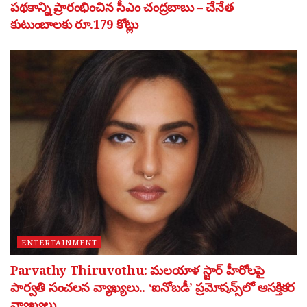
పథకాన్ని ప్రారంభించిన సీఎం చంద్రబాబు – చేనేత
కుటుంబాలకు రూ.179 కోట్లు
ENTERTAINMENT
Parvathy Thiruvothu: మలయాళ స్టార్ హీరోలపై
పార్వతి సంచలన వ్యాఖ్యలు.. ‘ఐనోబడీ’ ప్రమోషన్స్‌లో ఆసక్తికర
వ్యాఖ్యలు