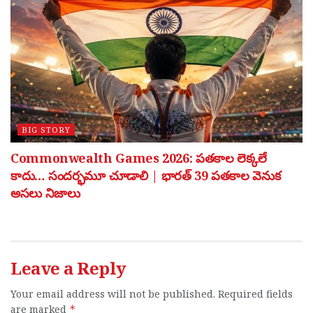
BIG STORY
Commonwealth Games 2026: పతకాల లెక్కలే
కాదు… సందర్భమూ చూడాలి | భారత్ 39 పతకాల వెనుక
అసలు నిజాలు
Leave a Reply
Your email address will not be published.
Required fields
are marked
*