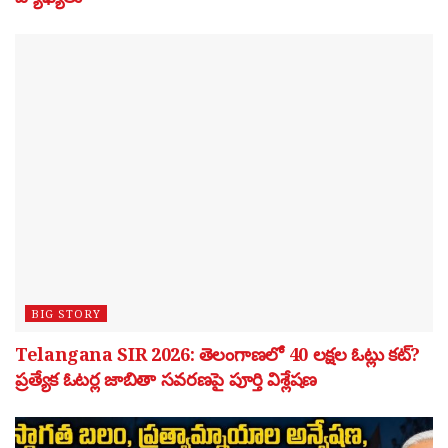
BIG STORY
Telangana SIR 2026: తెలంగాణలో 40 లక్షల ఓట్లు కట్?
ప్రత్యేక ఓటర్ల జాబితా సవరణపై పూర్తి విశ్లేషణ