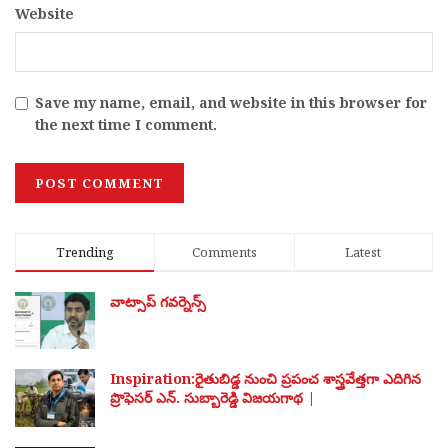
Website
Save my name, email, and website in this browser for
the next time I comment.
Trending
Comments
Latest
వాట్సాప్ గవర్నెన్స్
Inspiration:రైతుబిడ్డ నుంచి ప్రపంచ శాస్త్రవేత్తగా ఎదిగిన
ప్రొఫెసర్ ఎన్. సుబ్బారెడ్డి విజయగాథ |