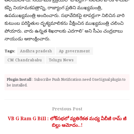
కప్పి నియామకపత్రాన్ని, రాజ్యాంగ ప్రతిని ముఖ్యమంత్రి,
ఉపముఖ్యమంత్రి అందించారు. సభావేదికపై టాపర్లుగా నిలిచిన వారి
కుటుంబ పరిస్థితుల దృశ్యమాలికను వీక్షించిన ముఖ్యమంత్రి చలించి
పోయారు. వారు ఉన్నత శిఖరాలకు ఎదగాలి’ అని సీఎం చంద్రబాబు
నాయుడు ఆకాంక్షించారు.
Tags:
Andhra pradesh
Ap government
CM Chandrababu
Telugu News
Plugin Install
: Subscribe Push Notification need OneSignal plugin to
be installed.
Previous Post
VB G Ram G Bill : లోక్‌సభలో వ్యతిరేకత మధ్య వీబీజీ రామ్ జీ
బిల్లు ఆమోదం..!