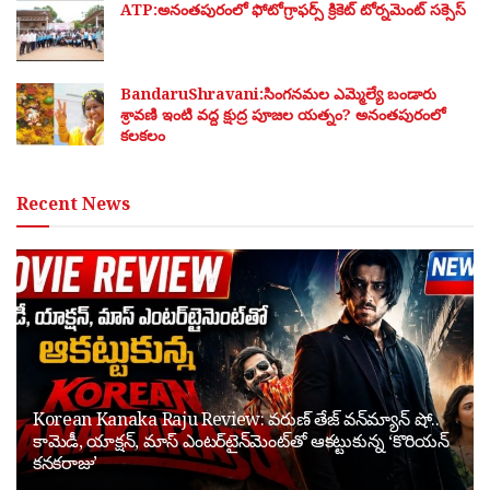
ATP:అనంతపురంలో ఫోటోగ్రాఫర్స్ క్రికెట్ టోర్నమెంట్ సక్సెస్
BandaruShravani:సింగనమల ఎమ్మెల్యే బండారు
శ్రావణి ఇంటి వద్ద క్షుద్ర పూజల యత్నం? అనంతపురంలో
కలకలం
Recent News
Korean Kanaka Raju Review: వరుణ్ తేజ్ వన్‌మ్యాన్ షో..
కామెడీ, యాక్షన్, మాస్ ఎంటర్‌టైన్‌మెంట్‌తో ఆకట్టుకున్న ‘కొరియన్
కనకరాజు’