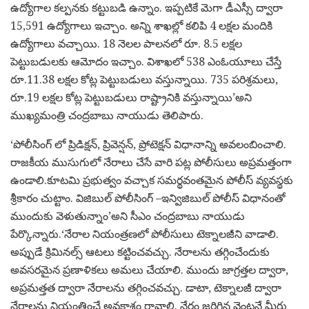
ఉద్యోగాల కల్పనకు కట్టుబడి ఉన్నాం. ఇప్పటికే మెగా డీఎస్సీ ద్వారా
15,591 ఉద్యోగాలు ఇచ్చాం. అన్ని శాఖల్లో కలిపి 4 లక్షల మందికి
ఉద్యోగాలు వచ్చాయి. 18 నెలల పాలనలో రూ. 8.5 లక్షల
పెట్టుబడులకు ఆమోదం ఇచ్చాం. విశాఖలో 538 ఎంఓయూలు చేస్తే
రూ.11.38 లక్షల కోట్ల పెట్టుబడులు వస్తున్నాయి. 735 పరిశ్రమలు,
రూ.19 లక్షల కోట్ల పెట్టుబడులు రాష్ట్రానికి వస్తున్నాయి’అని
ముఖ్యమంత్రి చంద్రబాబు నాయుడు తెలిపారు.
‘పోలీసింగ్ లో ప్రిడిక్షన్, ప్రివెన్షన్, ప్రోటెక్షన్ విధానాన్ని అవలంబించాలి.
రాజకీయ ముసుగులో నేరాలు చేసే వారి పట్ల పోలీసులు అప్రమత్తంగా
ఉండాలి.కూటమి ప్రభుత్వం వచ్చాక సమర్థవంతమైన పోలీస్ వ్యవస్థకు
శ్రీకారం చుట్టాం. విజిబుల్ పోలీసింగ్ –ఇన్విజిబుల్ పోలీస్ విధానంతో
ముందుకు వెళుతున్నాం’అని సీఎం చంద్రబాబు నాయుడు
పేర్కొన్నారు.‘నేరాల నియంత్రణలో పోలీసులు టెక్నాలజీని వాడాలి.
అప్పుడే క్రిమినల్స్ ఆటలు కట్టించవచ్చు. నేరాలను తగ్గించేందుకు
అవసరమైన ప్రణాళికలు అమలు చేయాలి. ముందు జాగ్రత్తల ద్వారా,
అప్రమత్తత ద్వారా నేరాలను తగ్గించవచ్చు. డాటా, టెక్నాలజీ ద్వారా
నేరాలను నియంత్రించే అవకాశం రావాలి. నేరం జరిగిన వెంటనే మీరు