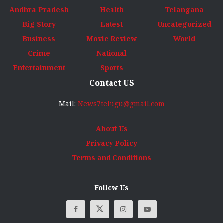
Andhra Pradesh
Health
Telangana
Big Story
Latest
Uncategorized
Business
Movie Review
World
Crime
National
Entertainment
Sports
Contact US
Mail:
News7telugu@gmail.com
About Us
Privacy Policy
Terms and Conditions
Follow Us