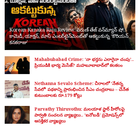
Korean Kanaka Raju Review: వరుణ్ తేజ్ వన్‌మ్యాన్ షో..
కామెడీ, యాక్షన్, మాస్ ఎంటర్‌టైన్‌మెంట్‌తో ఆకట్టుకున్న ‘కొరియన్
కనకరాజు’
Mahabubabad Crime: ‘నా భర్తను ఎలాగైనా చంపు’..
ప్రియుడికి భార్య మెసేజ్? మహబూబాబాద్‌లో కలకలం
Nethanna Sevalo Scheme: చీరాలలో ‘నేతన్న
సేవలో’ పథకాన్ని ప్రారంభించిన సీఎం చంద్రబాబు – చేనేత
కుటుంబాలకు రూ.179 కోట్లు
Parvathy Thiruvothu: మలయాళ స్టార్ హీరోలపై
పార్వతి సంచలన వ్యాఖ్యలు.. ‘ఐనోబడీ’ ప్రమోషన్స్‌లో
ఆసక్తికర వ్యాఖ్యలు