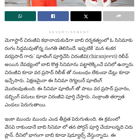
ADVERTISEMENT
మెగాస్టార్ చిరంజీవి క‌థానాయ‌కుడిగా బాబి ద‌ర్శ‌క‌త్వంలో ఓ సినిమాకు
రంగం సిద్ద‌మ‌వుతోన్న సంగ‌తి తెలిసిందే. ఇప్ప‌టికే `మ‌న శంక‌ర
వ‌ర‌ప్ర‌సాద్ గారు` షూటింగ్ పూర్తిచేసి చిరంజీవి(chiranjeevi) రిలీవ్
అయిన నేప‌థ్యంలో బాబి కొత్త సినిమాను ప‌ట్టాలెక్కించే ప‌నిలో ఉన్నారు.
చిరంజీవి కూడా వ‌ర ప్ర‌సాద్ రిలీజ్ తో సంబంధం లేకుండా డేట్లు కూడా
ఇచ్చేసారు. ఏక్ష‌ణ‌మైనా ఈ సినిమా రెగ్య‌లుర్ షూటింగ్
మొద‌ల‌వుతుంది. ఈ సినిమా షూటింగ్ తో పాటు వ‌ర ప్ర‌సాద్ ప్ర‌చారం,
డ‌బ్బింగ్ పనులు కూడా చిరంజీవి పూర్తి చేస్తారు. సంక్రాంతి త‌ర్వాత
ఎండ‌లు పెరుగుతాయి.
ఇంకా ముందు ముందు ఎండ తీవ్ర‌త పెరుగుతుంది. ఈ క్ర‌మంలో
వేస‌వి రాకుండానే బాబి సినిమా లో త‌న పోర్ష‌న్ పూర్తి చేయాల‌న్న‌ది చిరు
ప్లాన్. దీనిలో భాగంగా బాబి కూడా షెడ్యూల్స్ వేస్తున్నాడు. ఈ