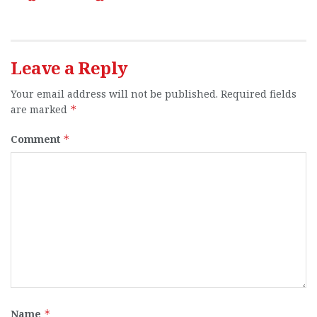
Leave a Reply
Your email address will not be published.
Required fields
are marked
*
Comment
*
Name
*