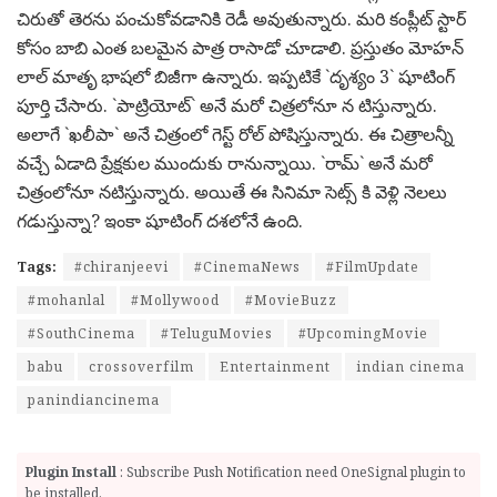
చిరుతో తెర‌ను పంచుకోవ‌డానికి రెడీ అవుతున్నారు. మ‌రి కంప్లీట్ స్టార్
కోసం బాబి ఎంత బ‌ల‌మైన పాత్ర రాసాడో చూడాలి. ప్ర‌స్తుతం మోహ‌న్
లాల్ మాతృ భాష‌లో బిజీగా ఉన్నారు. ఇప్ప‌టికే `దృశ్యం 3` షూటింగ్
పూర్తి చేసారు. `పాట్రియోట్` అనే మ‌రో చిత్ర‌లోనూ న టిస్తున్నారు.
అలాగే `ఖ‌లీపా` అనే చిత్రంలో గెస్ట్ రోల్ పోషిస్తున్నారు. ఈ చిత్రాల‌న్నీ
వ‌చ్చే ఏడాది ప్రేక్ష‌కుల ముందుకు రానున్నాయి. `రామ్` అనే మ‌రో
చిత్రంలోనూ న‌టిస్తున్నారు. అయితే ఈ సినిమా సెట్స్ కి వెళ్లి నెల‌లు
గ‌డుస్తున్నా? ఇంకా షూటింగ్ ద‌శ‌లోనే ఉంది.
Tags:
#chiranjeevi
#CinemaNews
#FilmUpdate
#mohanlal
#Mollywood
#MovieBuzz
#SouthCinema
#TeluguMovies
#UpcomingMovie
babu
crossoverfilm
Entertainment
indian cinema
panindiancinema
Plugin Install
: Subscribe Push Notification need OneSignal plugin to
be installed.