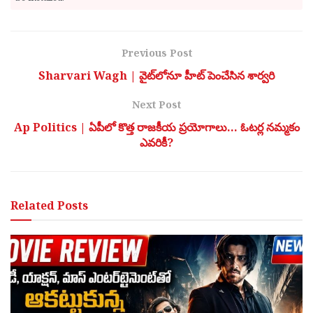
Previous Post
Sharvari Wagh | వైట్‌లోనూ హీట్ పెంచేసిన శార్వరి
Next Post
Ap Politics | ఏపీలో కొత్త రాజకీయ ప్రయోగాలు… ఓటర్ల నమ్మకం
ఎవరికీ?
Related
Posts