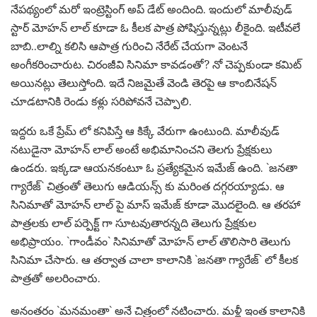
నేప‌థ్యంలో మ‌రో ఇంట్రెస్టింగ్ అప్ డేట్ అందింది. ఇందులో మాలీవుడ్
స్టార్ మోహ‌న్ లాల్ కూడా ఓ కీల‌క పాత్ర పోషిస్తున్న‌ట్లు లీకైంది. ఇటీవ‌లే
బాబి..లాల్ని క‌లిసి ఆపాత్ర గురించి నేరేట్ చేయ‌గా వెంట‌నే
అంగీక‌రించారుట‌. చిరంజీవి సినిమా కావ‌డంతో? నో చెప్ప‌కుండా క‌మిట్
అయిన‌ట్లు తెలుస్తోంది. ఇదే నిజ‌మైతే వెండి తెర‌పై ఆ కాంబినేష‌న్
చూడ‌టానికి రెండు క‌ళ్లు స‌రిపోవ‌నే చెప్పాలి.
ఇద్ద‌రు ఒకే ప్రేమ్ లో క‌నిపిస్తే ఆ కిక్కే వేరుగా ఉంటుంది. మాలీవుడ్
న‌టుడైనా మోహ‌న్ లాల్ అంటే అభిమానించ‌ని తెల‌గు ప్రేక్ష‌కులు
ఉండ‌రు. ఇక్క‌డా ఆయ‌న‌కంటూ ఓ ప్ర‌త్యేక‌మైన ఇమేజ్ ఉంది. `జ‌న‌తా
గ్యారేజ్` చిత్రంతో తెలుగు ఆడియ‌న్స్ కు మ‌రింత ద‌గ్గ‌ర‌య్యాడు. ఆ
సినిమాతో మోహన్ లాల్ పై మాస్ ఇమేజ్ కూడా మొద‌లైంది. ఆ త‌ర‌హా
పాత్ర‌ల‌కు లాల్ ప‌ర్పెక్ట్ గా సూట‌వుతార‌న్న‌ది తెలుగు ప్రేక్ష‌కుల
అభిప్రాయం. `గాండీవం` సినిమాతో మోహ‌న్ లాల్ తొలిసారి తెలుగు
సినిమా చేసారు. ఆ త‌ర్వాత చాలా కాలానికి `జ‌న‌తా గ్యారేజ్` లో కీల‌క
పాత్ర‌తో అల‌రించారు.
అనంత‌రం `మ‌న‌మంతా` అనే చిత్రంలో న‌టించారు. మ‌ళ్లీ ఇంత కాలానికి