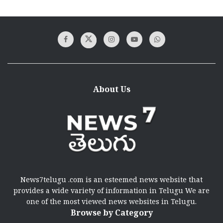
About Us
News7telugu .com is an esteemed news website that
provides a wide variety of information in Telugu We are
one of the most viewed news websites in Telugu.
Browse by Category