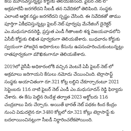
కేసు మూసివేస్తున్నట్లు కోర్టుకు తెలియజేసింది. ఫైబర్ నెట్ లో
అక్రమాలేవీ జరగలేదని సీఐడీ తన నివేదికలో తెలిపింది. సంస్థకు
ఎలాంటి ఆర్థిక నష్టం జరగలేదని స్పష్టం చేసింది. ఈ నివేదికతో తాము
పూర్తిగా ఏకీభవిస్తున్నట్లు ఫైబర్ నెట్ పూర్వపు మేనేజింగ్ డైరెక్టర్
ఎం.మధుసూదనరెడ్డి, ప్రస్తుత ఎండీ గీతాంజలి శర్మ విజయవాడలోని
ఏసీబీ కోర్టుకు లిఖిత పూర్వకంగా తెలియజేశారు. బుధవారం కోర్టుకు
స్వయంగా హాజరైన అధికారులు కేసును ఉపసంహరించుకుంటున్నట్లు
రాతపూర్వకంగా మౌఖికంగానూ తెలియజేశారు.
2019లో వైసీపీ అధికారంలోకి వచ్చిన వెంటనే ఏపీ ఫైబర్ నెట్ లో
అక్రమాలు జరిగాయని కేసులు నమోదు చేయించింది. టెర్రాసాఫ్ట్
సంస్థకు అయాచితంగా రూ.321 కోట్ల లబ్దిని చేకూర్చారంటూ 2021
సెప్టెంబరు 11న నాటి ఫైబర్ నెట్ ఎండీ ఎం.మధుసూదన్ రెడ్డి ఫిర్యాదు
చేశారు. ఈ కేసు పెట్టిన రెండేళ్ల తర్వాత 2023 అక్టోబరు 11న
చంద్రబాబు పేరు చేర్చారు. అయితే భారత్ నెట్ పథకం కింద కేంద్రం
నుంచి విడుదలైన రూ.3480 కోట్లలో రూ.321 కోట్లు టెర్రాసాఫ్ట్ కు
బదలాయించినట్లుగా సీఐడీ నిర్ధారించలేకపోయింది.