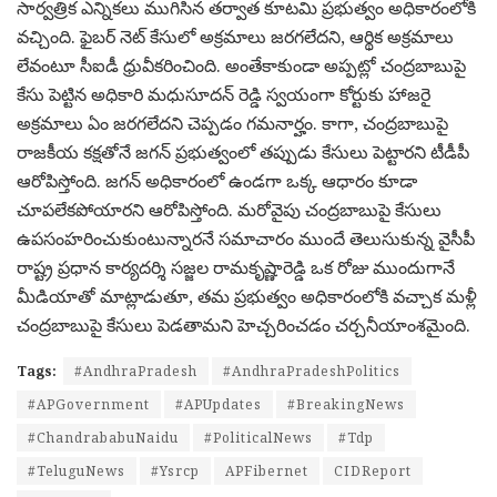
సార్వత్రిక ఎన్నికలు ముగిసిన తర్వాత కూటమి ప్రభుత్వం అధికారంలోకి
వచ్చింది. ఫైబర్ నెట్ కేసులో అక్రమాలు జరగలేదని, ఆర్థిక అక్రమాలు
లేవంటూ సీఐడీ ధ్రువీకరించింది. అంతేకాకుండా అప్పట్లో చంద్రబాబుపై
కేసు పెట్టిన అధికారి మధుసూదన్ రెడ్డి స్వయంగా కోర్టుకు హాజరై
అక్రమాలు ఏం జరగలేదని చెప్పడం గమనార్హం. కాగా, చంద్రబాబుపై
రాజకీయ కక్షతోనే జగన్ ప్రభుత్వంలో తప్పుడు కేసులు పెట్టారని టీడీపీ
ఆరోపిస్తోంది. జగన్ అధికారంలో ఉండగా ఒక్క ఆధారం కూడా
చూపలేకపోయారని ఆరోపిస్తోంది. మరోవైపు చంద్రబాబుపై కేసులు
ఉపసంహరించుకుంటున్నారనే సమాచారం ముందే తెలుసుకున్న వైసీపీ
రాష్ట్ర ప్రధాన కార్యదర్శి సజ్జల రామకృష్ణారెడ్డి ఒక రోజు ముందుగానే
మీడియాతో మాట్లాడుతూ, తమ ప్రభుత్వం అధికారంలోకి వచ్చాక మళ్లీ
చంద్రబాబుపై కేసులు పెడతామని హెచ్చరించడం చర్చనీయాంశమైంది.
Tags:
#AndhraPradesh
#AndhraPradeshPolitics
#APGovernment
#APUpdates
#BreakingNews
#ChandrababuNaidu
#PoliticalNews
#Tdp
#TeluguNews
#Ysrcp
APFibernet
CIDReport