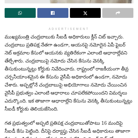
ADVERTISEMENT
ముఖ్యమంత్రి చంద్రబాబుకు సీఐడీ అధికారులు క్లీన్ చిట్ ఇచ్చారు.
చంద్రబాబు ప్రతిపక్ష నేతగా ఉండగా, ఆయనపై నమోదైన ఏపీ ఫైబర్
నెట్ అక్రమాల కేసులో ఆయనకు వ్యతిరేకంగా ఎలాంటి ఆధారాల్లేవని
తేల్చేశారు. చంద్రబాబుపై నమోదు చేసిన కేసును వెనక్కి
తీసుకుంటున్నట్లు కోర్టుకు నివేదించారు. రాష్ట్రంలో రాజకీయంగా తీవ్ర
చర్చనీయాంశమైన ఈ కేసును వైసీపీ అధికారంలో ఉండగా, నమోదు
చేశారు. అప్పట్లోనే చంద్రబాబుపై అభియోగాలు నమోదు చేయించిన
వైసీపీ ప్రభుత్వం ఎలాంటి ఆధారాలు చూపలేకపోయిందని విమర్శలు
ఎదుర్కొంది. ఇక తాజాగా ఆధారాల్లేని కేసును వెనక్కి తీసుకుంటున్నట్లు
సీఐడీ కోర్టుకు తెలియజేసింది.
గత ప్రభుత్వంలో అప్పటి ప్రతిపక్ష చంద్రబాబుతోపాటు 16 మందిపై
సీఐడీ కేసు పెట్టింది. దీనిపై దర్యాప్తు చేసిన సీఐడీ అధికారులు తాజాగా