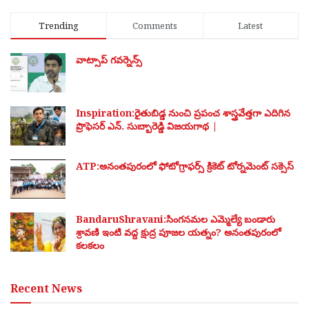
Trending
Comments
Latest
వాట్సాప్ గవర్నెన్స్
Inspiration:రైతుబిడ్డ నుంచి ప్రపంచ శాస్త్రవేత్తగా ఎదిగిన
ప్రొఫెసర్ ఎన్. సుబ్బారెడ్డి విజయగాథ |
ATP:అనంతపురంలో ఫోటోగ్రాఫర్స్ క్రికెట్ టోర్నమెంట్ సక్సెస్
BandaruShravani:సింగనమల ఎమ్మెల్యే బండారు
శ్రావణి ఇంటి వద్ద క్షుద్ర పూజల యత్నం? అనంతపురంలో
కలకలం
Recent News