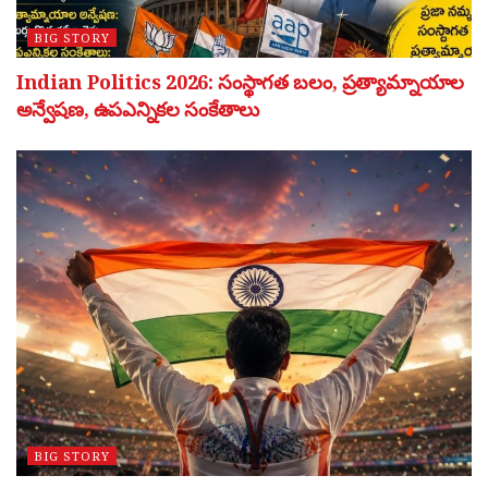
BIG STORY
Indian Politics 2026: సంస్థాగత బలం, ప్రత్యామ్నాయాల
అన్వేషణ, ఉపఎన్నికల సంకేతాలు
BIG STORY