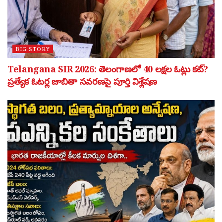
BIG STORY
Telangana SIR 2026: తెలంగాణలో 40 లక్షల ఓట్లు కట్?
ప్రత్యేక ఓటర్ల జాబితా సవరణపై పూర్తి విశ్లేషణ