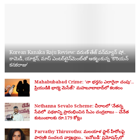
Korean Kanaka Raju Review: వరుణ్ తేజ్ వన్‌మ్యాన్ షో..
కామెడీ, యాక్షన్, మాస్ ఎంటర్‌టైన్‌మెంట్‌తో ఆకట్టుకున్న ‘కొరియన్
కనకరాజు’
Mahabubabad Crime: ‘నా భర్తను ఎలాగైనా చంపు’..
ప్రియుడికి భార్య మెసేజ్? మహబూబాబాద్‌లో కలకలం
Nethanna Sevalo Scheme: చీరాలలో ‘నేతన్న
సేవలో’ పథకాన్ని ప్రారంభించిన సీఎం చంద్రబాబు – చేనేత
కుటుంబాలకు రూ.179 కోట్లు
Parvathy Thiruvothu: మలయాళ స్టార్ హీరోలపై
పార్వతి సంచలన వ్యాఖ్యలు.. ‘ఐనోబడీ’ ప్రమోషన్స్‌లో