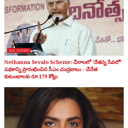
BIG STORY
Nethanna Sevalo Scheme: చీరాలలో ‘నేతన్న సేవలో’
పథకాన్ని ప్రారంభించిన సీఎం చంద్రబాబు – చేనేత
కుటుంబాలకు రూ.179 కోట్లు