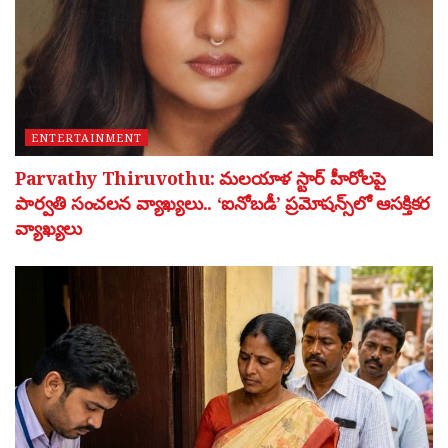
ENTERTAINMENT
Parvathy Thiruvothu: మలయాళ స్టార్ హీరోలపై
పార్వతి సంచలన వ్యాఖ్యలు.. ‘ఐనోబడీ’ ప్రమోషన్స్‌లో ఆసక్తికర
వ్యాఖ్యలు