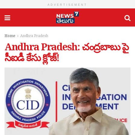
ADVERTISEMENT
Home
Andhra Pradesh
Andhra Pradesh: చంద్రబాబు పై
సీఐడీ కేసు క్లోజ్!