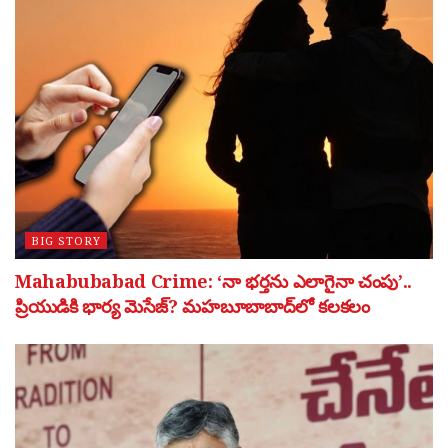
BIG STORY
Mahabubabad Crime: ‘నా భర్తను ఎలాగైనా చంపు’..
ప్రియుడికి భార్య మెసేజ్? మహబూబాబాద్‌లో కలకలం