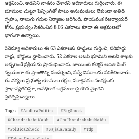
ఆక్రమించి, అడవిని నాశనం చేశారని అధికారులు గుర్తించారు. ఈ
భూముల చుట్టూ ఫెన్సింగ్‌తో పాటు అనుమతులు లేకుండా అతిథి
గృహం, నాలుగు గదుల నిర్మాణం జరిగింది. పాయవంక రిజర్వాయర్
కోసం ప్రభుత్వం సేకరించిన 8.05 ఎకరాలు కూడా ఈ ఆక్రమణలో
భాగంగా ఉన్నాయి.
రెవెన్యూ అధికారులు ఈ 63 ఎకరాలకు హద్దులు గుర్తించి, సరిహద్దు
రాళ్లు, బోర్డులు స్థాపించారు. 52 ఎకరాల అటవీ భూమిని అటవీ శాఖకు
అప్పగించే ప్రక్రియను ప్రారంభించారు. జాయింట్ కలెక్టర్ ఆదితి సింగ్
స్వయంగా ఈ ప్రాంతాన్ని సందర్శించి, సర్వే వివరాలను పరిశీలించారు.
ఈ చర్యలు ప్రభుత్వ భూముల రక్షణ, పర్యావరణ సంరక్షణకు
ప్రాధాన్యతనిస్తూ, అనధికార ఆక్రమణలపై కఠిన వైఖరిని
ప్రదర్శిస్తున్నాయి.
Tags:
#AndhraPolitics
#BigShock
#ChandrababuNaidu
#CmChandrababuNaidu
#PoliticalShock
#SajjalaFamily
#Tdp
#TeluguDesamParty