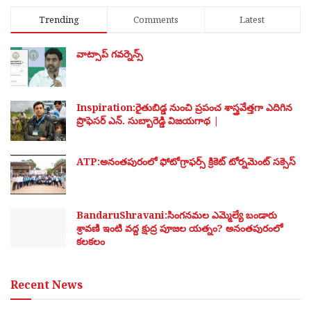
Trending
Comments
Latest
వాట్సాప్ గవర్నెన్స్
Inspiration:రైతుబిడ్డ నుంచి ప్రపంచ శాస్త్రవేత్తగా ఎదిగిన
ప్రొఫెసర్ ఎన్. సుబ్బారెడ్డి విజయగాథ |
ATP:అనంతపురంలో ఫోటోగ్రాఫర్స్ క్రికెట్ టోర్నమెంట్ సక్సెస్
BandaruShravani:సింగనమల ఎమ్మెల్యే బండారు
శ్రావణి ఇంటి వద్ద క్షుద్ర పూజల యత్నం? అనంతపురంలో
కలకలం
Recent News