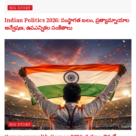
BIG STORY
Indian Politics 2026: సంస్థాగత బలం, ప్రత్యామ్నాయాల
అన్వేషణ, ఉపఎన్నికల సంకేతాలు
BIG STORY