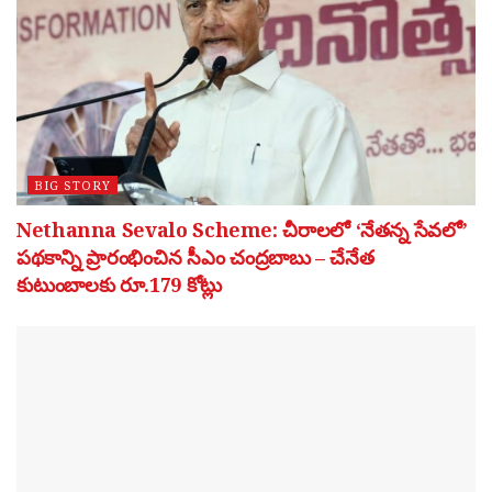
BIG STORY
Nethanna Sevalo Scheme: చీరాలలో ‘నేతన్న సేవలో’
పథకాన్ని ప్రారంభించిన సీఎం చంద్రబాబు – చేనేత
కుటుంబాలకు రూ.179 కోట్లు