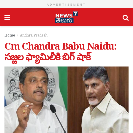
ADVERTISEMENT
Home
Andhra Pradesh
Cm Chandra Babu Naidu:
సజ్జల ఫ్యామిలీకి బిగ్ షాక్