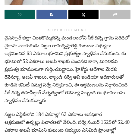
ADVERTISEMENT
వైఎస్సార్ జిల్లా చింతకొమ్మదిన్నె మండలంలోని సీకే దిన్నె గ్రామ పరిధిలో
వైకాపా నాయకుడు సజ్జల రామకృష్ణారెడ్డి కుటుంబ సభ్యులు
ఆక్రమించిన 63 ఎకరాల భూమిని ప్రభుత్వం స్వాధీనం చేసుకుంది. ఈ
భూమిలో 52 ఎకరాలు అటవీ శాఖకు చెందినవి కాగా, మిగిలినవి
ప్రభుత్వ భూములుగా గుర్తించబడ్డాయి. హైకోర్టు ఆదేశాల మేరకు
రెవెన్యూ, అటవీ శాఖలు, ల్యాండ్ సర్వే ఆఫ్ ఇండియా అధికారులతో
కూడిన కమిటీ సమగ్ర సర్వే నిర్వహించి, ఈ ఆక్రమణలను నిర్ధారించింది.
సీకే దిన్నె తహసీల్దార్ నేతృత్వంలో రెవెన్యూ సిబ్బంది ఈ భూములను
స్వాధీనం చేసుకున్నారు.
సజ్జల ఎస్టేట్‌లోని 184 ఎకరాల్లో 63 ఎకరాలు అనధికార
ఆక్రమణలో ఉన్నట్లు విచారణలో తేలింది. సర్వే నంబర్ 1629లో 52.40
ఎకరాల అటవీ భూమిని కుటుంబ సభ్యులు ఎనిమిది ప్రాంతాల్లో