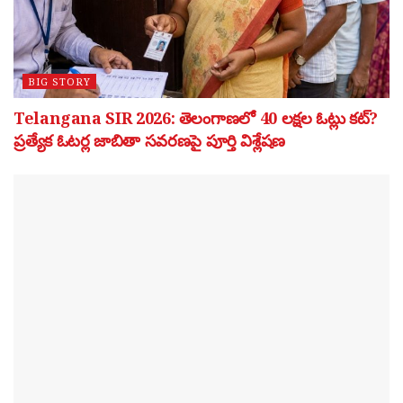
BIG STORY
Telangana SIR 2026: తెలంగాణలో 40 లక్షల ఓట్లు కట్?
ప్రత్యేక ఓటర్ల జాబితా సవరణపై పూర్తి విశ్లేషణ