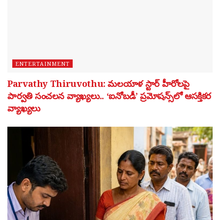
ENTERTAINMENT
Parvathy Thiruvothu: మలయాళ స్టార్ హీరోలపై
పార్వతి సంచలన వ్యాఖ్యలు.. ‘ఐనోబడీ’ ప్రమోషన్స్‌లో ఆసక్తికర
వ్యాఖ్యలు