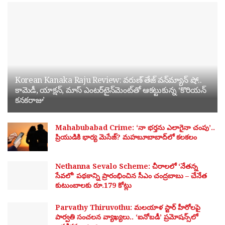
Korean Kanaka Raju Review: వరుణ్ తేజ్ వన్‌మ్యాన్ షో..
కామెడీ, యాక్షన్, మాస్ ఎంటర్‌టైన్‌మెంట్‌తో ఆకట్టుకున్న ‘కొరియన్
కనకరాజు’
Mahabubabad Crime: ‘నా భర్తను ఎలాగైనా చంపు’..
ప్రియుడికి భార్య మెసేజ్? మహబూబాబాద్‌లో కలకలం
Nethanna Sevalo Scheme: చీరాలలో ‘నేతన్న
సేవలో’ పథకాన్ని ప్రారంభించిన సీఎం చంద్రబాబు – చేనేత
కుటుంబాలకు రూ.179 కోట్లు
Parvathy Thiruvothu: మలయాళ స్టార్ హీరోలపై
పార్వతి సంచలన వ్యాఖ్యలు.. ‘ఐనోబడీ’ ప్రమోషన్స్‌లో