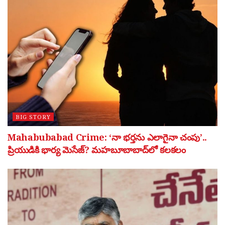
BIG STORY
Mahabubabad Crime: ‘నా భర్తను ఎలాగైనా చంపు’..
ప్రియుడికి భార్య మెసేజ్? మహబూబాబాద్‌లో కలకలం