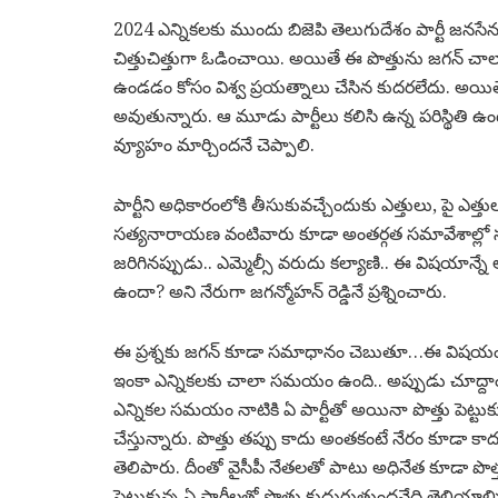
2024 ఎన్నికలకు ముందు బిజెపి తెలుగుదేశం పార్టీ జనసేన ఈ 
చిత్తుచిత్తుగా ఓడించాయి. అయితే ఈ పొత్తును జగన్ చాలా ల
ఉండడం కోసం విశ్వ ప్రయత్నాలు చేసిన కుదరలేదు. అయ
అవుతున్నారు. ఆ మూడు పార్టీలు కలిసి ఉన్న పరిస్థితి ఉంట
వ్యూహం మార్చిందనే చెప్పాలి.
పార్టీని అధికారంలోకి తీసుకువచ్చేందుకు ఎత్తులు, పై ఎత
సత్యనారాయణ వంటివారు కూడా అంతర్గత సమావేశాల్లో సూచి
జరిగినప్పుడు.. ఎమ్మెల్సీ వరుదు కల్యాణి.. ఈ విషయాన్నే 
ఉందా? అని నేరుగా జగన్మోహన్ రెడ్డినే ప్రశ్నించారు.
ఈ ప్రశ్నకు జగన్ కూడా సమాధానం చెబుతూ…ఈ విషయం నా
ఇంకా ఎన్నికలకు చాలా సమయం ఉంది.. అప్పుడు చూద్దా
ఎన్నికల సమయం నాటికి ఏ పార్టీతో అయినా పొత్తు పెట్ట
చేస్తున్నారు. పొత్తు తప్పు కాదు అంతకంటే నేరం కూడా 
తెలిపారు. దీంతో వైసీపీ నేతలతో పాటు అధినేత కూడా పొత్
పెట్టుకున్న ఏ పార్టీలతో పొత్తు కుదురుతుందనేది తెలియాల్