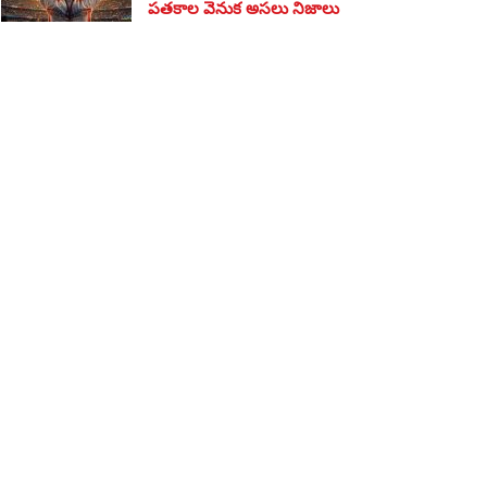
పతకాల వెనుక అసలు నిజాలు