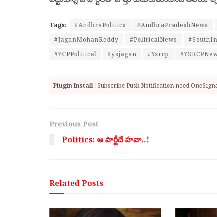
Tags:
#AndhraPolitics
#AndhraPradeshNews
#JaganMohanReddy
#PoliticalNews
#SouthIn
#YCPPolitical
#ysjagan
#Ysrcp
#YSRCPNe
Plugin Install
: Subscribe Push Notification need OneSignal
Previous Post
Politics: ఆ పార్టీదే హవా..!
Related
Posts