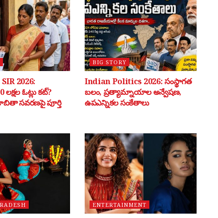
BIG STORY
SIR 2026:
Indian Politics 2026: సంస్థాగత
 లక్షల ఓట్లు కట్?
బలం, ప్రత్యామ్నాయాల అన్వేషణ,
 జాబితా సవరణపై పూర్తి
ఉపఎన్నికల సంకేతాలు
PRADESH
ENTERTAINMENT