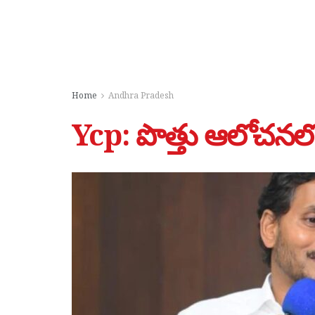
Home
Andhra Pradesh
Ycp: పొత్తు ఆలోచనలో