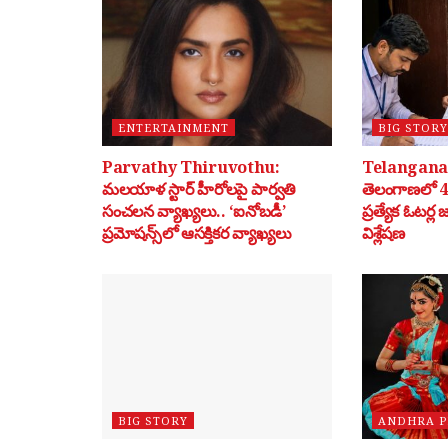
ENTERTAINMENT
BIG STORY
Parvathy Thiruvothu:
Telangana 
మలయాళ స్టార్ హీరోలపై పార్వతి
తెలంగాణలో 40
సంచలన వ్యాఖ్యలు.. ‘ఐనోబడీ’
ప్రత్యేక ఓటర్ల
ప్రమోషన్స్‌లో ఆసక్తికర వ్యాఖ్యలు
విశ్లేషణ
BIG STORY
ANDHRA 