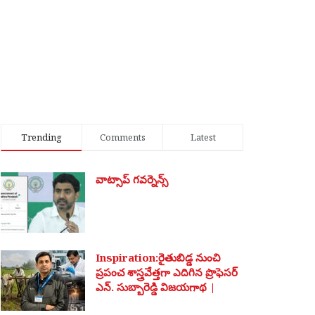
Trending
Comments
Latest
వాట్సాప్ గవర్నెన్స్
Inspiration:రైతుబిడ్డ నుంచి
ప్రపంచ శాస్త్రవేత్తగా ఎదిగిన ప్రొఫెసర్
ఎన్. సుబ్బారెడ్డి విజయగాథ |