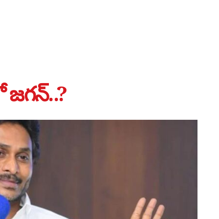
 జగన్..?