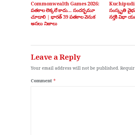
Commonwealth Games 2026:
Kuchipudi: 
పతకాల లెక్కలే కాదు… సందర్భమూ
సంస్కృతి వై
చూడాలి | భారత్ 39 పతకాల వెనుక
నర్తకి విభా యడ
అసలు నిజాలు
Leave a Reply
Your email address will not be published.
Requir
Comment
*