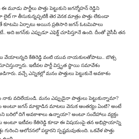
మూడు పార్టీలు పొత్తు పెట్టుకుని జగన్మోహన్ రెడ్డిని
ైట్ గా తీసుకున్నప్పటికీ తెర వెనక మాత్రం పొత్తు లేకుండా
ితే కూటమి ఏర్పాటు అయిన ప్రతిసారి జగన్ ఓటమిపాలు
ే.. అది జగన్‌కు ఎప్పుడూ ఎఫెక్ట్ చూపిస్తూనే ఉంది. దీంతో వైసీపీ తన
్తులు వేయాలన్నది కేతిరెడ్డి వంటి యువ నాయకులతోపాటు.. బొత్స
స్తున్నారు. ఇటీవల పార్టీ విస్తృత స్థాయి సమావేశం
అడిగారు. వచ్చే ఎన్నికల్లో మనం పొత్తులు పెట్టుకునే అవకాశం
కు వదిలేయండి. మనం ఎప్పుడైనా పొత్తులు పెట్టుకున్నామా?
ం అంటూ జగన్ మాట్లాడిన మాటలు వెనుక ఆంతర్యం ఏంటి? అంటే
ుకుని బరిలో దిగే అవకాశాలు ఉన్నాయా? అంటూ సందేహాలు వ్యక్తం
కాదు అంటూ ఇటీవల కేతిరెడ్డి కూడా ఈ విషయంపై తన అభిప్రాయాన్ని
తు గురించి ఆలోచనలో పడ్డారని స్పష్టమవుతుంది. ఒకవేళ పొత్తు
సి ఉంది.