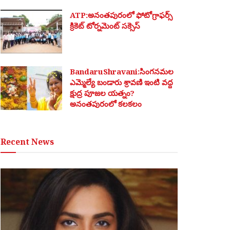
ATP:అనంతపురంలో ఫోటోగ్రాఫర్స్
క్రికెట్ టోర్నమెంట్ సక్సెస్
BandaruShravani:సింగనమల
ఎమ్మెల్యే బండారు శ్రావణి ఇంటి వద్ద
క్షుద్ర పూజల యత్నం?
అనంతపురంలో కలకలం
Recent News