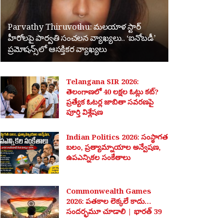
Parvathy Thiruvothu: మలయాళ స్టార్
హీరోలపై పార్వతి సంచలన వ్యాఖ్యలు.. ‘ఐనోబడీ’
ప్రమోషన్స్‌లో ఆసక్తికర వ్యాఖ్యలు
Telangana SIR 2026:
తెలంగాణలో 40 లక్షల ఓట్లు కట్?
ప్రత్యేక ఓటర్ల జాబితా సవరణపై
పూర్తి విశ్లేషణ
Indian Politics 2026: సంస్థాగత
బలం, ప్రత్యామ్నాయాల అన్వేషణ,
ఉపఎన్నికల సంకేతాలు
Commonwealth Games
2026: పతకాల లెక్కలే కాదు…
సందర్భమూ చూడాలి | భారత్ 39