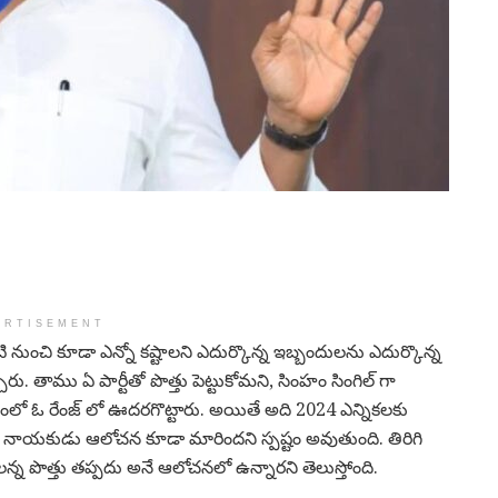
ERTISEMENT
టి నుంచి కూడా ఎన్నో కష్టాలని ఎదుర్కొన్న ఇబ్బందులను ఎదుర్కొన్న
ారు. తాము ఏ పార్టీతో పొత్తు పెట్టుకోమని, సింహం సింగిల్ గా
ో ఓ రేంజ్ లో ఊదరగొట్టారు. అయితే అది 2024 ఎన్నికలకు
పి నాయకుడు ఆలోచన కూడా మారిందని స్పష్టం అవుతుంది. తిరిగి
న్న పొత్తు తప్పదు అనే ఆలోచనలో ఉన్నారని తెలుస్తోంది.