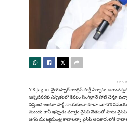
ADV
Y.S.Jagan: వైయస్సార్ కాంగ్రెస్ పార్టీ ఏర్పాటు అయినప్ప
ఇప్పటివరకు ఎన్నికలలో కేవలం సింగిల్గానే పోటీ చేస్తూ వచ్చ
వస్తుంది అంటూ పార్టీ నాయకులూ కూడా ఒకానొక సమయంల
ముందు కానీ ఇప్పుడు మాత్రం వైసిపి నేతలతో పాటు వైసి
జగన్ ముఖ్యమంత్రి కావాలన్నా వైసీపీ అధికారంలోకి రావాల