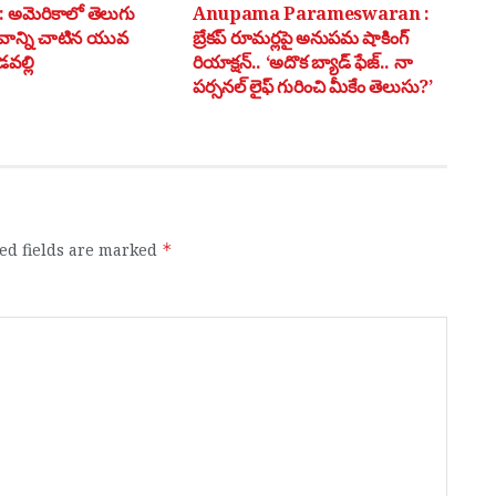
అమెరికాలో తెలుగు
Anupama Parameswaran :
భవాన్ని చాటిన యువ
బ్రేకప్ రూమర్లపై అనుపమ షాకింగ్
వల్లి
రియాక్షన్.. ‘అదొక బ్యాడ్ ఫేజ్.. నా
పర్సనల్ లైఫ్ గురించి మీకేం తెలుసు?’
ed fields are marked
*