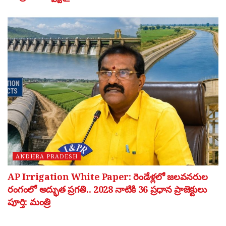
ANDHRA PRADESH
AP Irrigation White Paper: రెండేళ్లలో జలవనరుల
రంగంలో అద్భుత ప్రగతి.. 2028 నాటికి 36 ప్రధాన ప్రాజెక్టులు
పూర్తి: మంత్రి