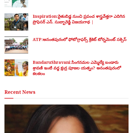
Inspiration:రైతుబిడ్డ నుంచి ప్రపంచ శాస్త్రవేత్తగా ఎదిగిన
ప్రొఫెసర్ ఎన్. సుబ్బారెడ్డి విజయగాథ |
ATP:అనంతపురంలో ఫోటోగ్రాఫర్స్ క్రికెట్ టోర్నమెంట్ సక్సెస్
BandaruShravani:సింగనమల ఎమ్మెల్యే బండారు
శ్రావణి ఇంటి వద్ద క్షుద్ర పూజల యత్నం? అనంతపురంలో
కలకలం
Recent News