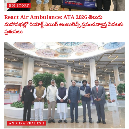
BIG STORY
React Air Ambulance: ATA 2026 తెలుగు
మహాసభల్లో రియాక్ట్ ఎయిర్ అంబులెన్స్ ప్రపంచవ్యాప్త సేవలకు
ప్రశంసలు
ANDHRA PRADESH