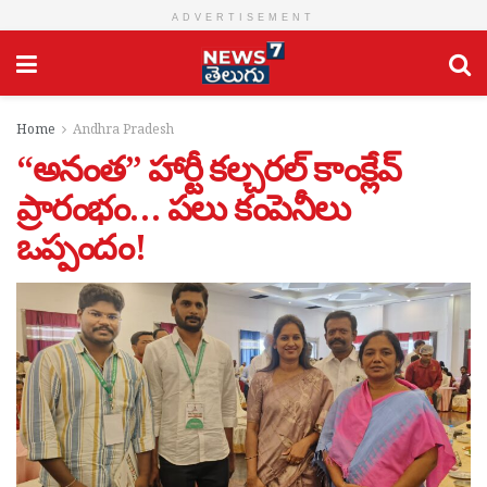
ADVERTISEMENT
Home
Andhra Pradesh
“అనంత” హార్టీ కల్చరల్ కాంక్లేవ్
ప్రారంభం… పలు కంపెనీలు
ఒప్పందం!