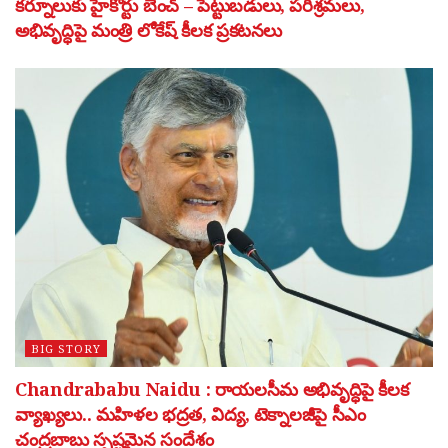
కర్నూలుకు హైకోర్టు బెంచ్ – పెట్టుబడులు, పరిశ్రమలు,
అభివృద్ధిపై మంత్రి లోకేష్ కీలక ప్రకటనలు
BIG STORY
Chandrababu Naidu : రాయలసీమ అభివృద్ధిపై కీలక
వ్యాఖ్యలు.. మహిళల భద్రత, విద్య, టెక్నాలజీపై సీఎం
చంద్రబాబు స్పష్టమైన సందేశం