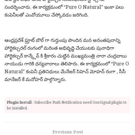
సందర్శించారు. ఈ కార్యక్రమంలో “Pure O Natural” ఇంకా పలు
కంపెనీలతో ఎంవోయూలు చేస్కోవడం జరిగింది.
ఆంధ్రప్రదేశ్ ఫ్రూట్ బౌల్ గా గుర్తుంపు పొందిన మన అనంతపురాన్ని
హార్టికల్చరల్ రంగంలో మరింత అభివృద్ధి చేయుటకు పునాధిగా
హార్టికల్చర్ కాన్క్లేవ్ కి శ్రీకారం చుట్టిన ముఖ్యమంత్రి నారా చంద్రబాబు
నాయుడు గారికి ధన్యవాదాలు తెలిపారు. ఈ కార్యక్రమంలో “Pure O
Natural” కంపెనీ ప్రతినిధులు మేనేజర్ సిహెచ్ మోహన్ రంగా , సీసీ
మానేజర్ కే మనోహర్ పాల్గొన్నారు.
Plugin Install
: Subscribe Push Notification need OneSignal plugin to
be installed.
Previous Post