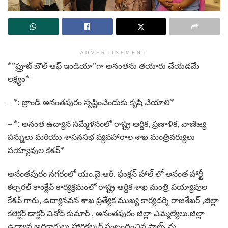
ADVERTISEMENT
*”ఫ్రూట్ బౌల్ ఆఫ్ ఇండియా”గా అనంతను తయారు చేయడమే
లక్ష్యం*
– *: బ్రాండ్ అనంతపురం సృష్టించేందుకు కృషి చేయాలి*
– *: అనంత ఉద్యాన సమ్మేళనంలో రాష్ట్ర ఆర్థిక, ప్రణాళిక, వాణిజ్య
పన్నులు మరియు శాసనసభ వ్యవహారాల శాఖ మంత్రివర్యులు
పయ్యావుల కేశవ్*
అనంతపురం నగరంలో యం.వై.ఆర్. ఫంక్షన్ హాల్ లో అనంత హార్టీ
కల్చరల్ కాంక్లేవ్ కార్యక్రమంలో రాష్ట్ర ఆర్థిక శాఖ మంత్రి పయ్యావుల
కేశవ్ గారు, ఉద్యానవన శాఖ ప్రత్యేక ముఖ్య కార్యదర్శి రాజశేఖర్ ,జిల్లా
కలెక్టర్ డాక్టర్ వినోద్ కుమార్ , అనంతపురం జిల్లా ఎమ్మెల్యేలు,జిల్లా
ఉద్యాన అధికారులు హార్టికల్చర్ సంబంధించిన స్టాల్స్ ను