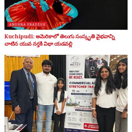
ANDHRA PRADESH
Kuchipudi: అమెరికాలో తెలుగు సంస్కృతి వైభవాన్ని
చాటిన యువ నర్తకి విభా యడవల్లి