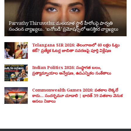
Parvathy Thiruvothu: మలయాళ స్టార్ హీరోలపై పార్వతి
సంచలన వ్యాఖ్యలు.. ‘ఐనోబడీ’ ప్రమోషన్స్‌లో ఆసక్తికర వ్యాఖ్యలు
Telangana SIR 2026: తెలంగాణలో 40 లక్షల ఓట్లు
కట్? ప్రత్యేక ఓటర్ల జాబితా సవరణపై పూర్తి విశ్లేషణ
Indian Politics 2026: సంస్థాగత బలం,
ప్రత్యామ్నాయాల అన్వేషణ, ఉపఎన్నికల సంకేతాలు
Commonwealth Games 2026: పతకాల లెక్కలే
కాదు… సందర్భమూ చూడాలి | భారత్ 39 పతకాల వెనుక
అసలు నిజాలు