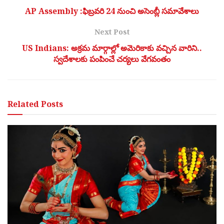
AP Assembly :ఫిబ్రవరి 24 నుంచి అసెంబ్లీ సమావేశాలు
Next Post
US Indians: అక్రమ మార్గాల్లో అమెరికాకు వచ్చిన వారిని..
స్వదేశాలకు పంపించే చర్యలు వేగవంతం
Related
Posts