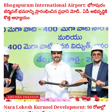
Bhogapuram International Airport: భోగాపురం
టెర్మినల్ భవనాన్ని ప్రారంభించిన ప్రధాని మోదీ.. ఏపీ అభివృద్ధికి
కొత్త అధ్యాయం
ANDHRA PRADESH
Nara Lokesh Kurnool Development: 90 రోజుల్లో