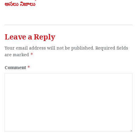
అసలు నిజాలు
Leave a Reply
Your email address will not be published.
Required fields
are marked
*
Comment
*