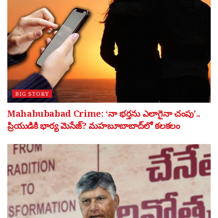
BIG STORY
Mahabubabad Crime: ‘నా భర్తను ఎలాగైనా చంపు’..
ప్రియుడికి భార్య మెసేజ్? మహబూబాబాద్‌లో కలకలం