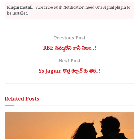
Plugin Install
: Subscribe Push Notification need OneSignal plugin to
be installed.
Previous Post
RBI: నమ్మలేని కానీ నిజం..!
Next Post
Ys Jagan: కొత్త కల్చర్ కు తెర..!
Related
Posts