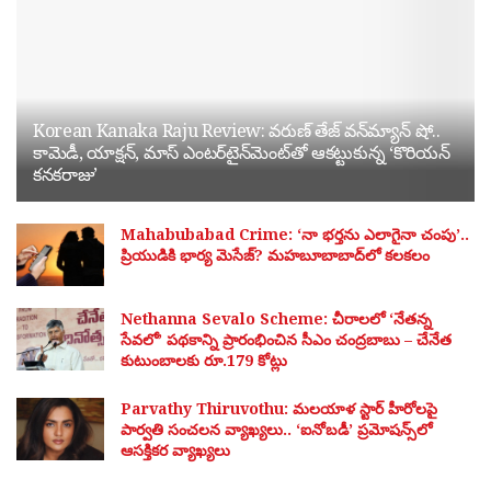
Korean Kanaka Raju Review: వరుణ్ తేజ్ వన్‌మ్యాన్ షో..
కామెడీ, యాక్షన్, మాస్ ఎంటర్‌టైన్‌మెంట్‌తో ఆకట్టుకున్న ‘కొరియన్
కనకరాజు’
Mahabubabad Crime: ‘నా భర్తను ఎలాగైనా చంపు’..
ప్రియుడికి భార్య మెసేజ్? మహబూబాబాద్‌లో కలకలం
Nethanna Sevalo Scheme: చీరాలలో ‘నేతన్న
సేవలో’ పథకాన్ని ప్రారంభించిన సీఎం చంద్రబాబు – చేనేత
కుటుంబాలకు రూ.179 కోట్లు
Parvathy Thiruvothu: మలయాళ స్టార్ హీరోలపై
పార్వతి సంచలన వ్యాఖ్యలు.. ‘ఐనోబడీ’ ప్రమోషన్స్‌లో
ఆసక్తికర వ్యాఖ్యలు