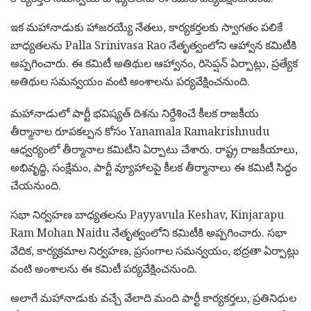
ఇక మహానాడుకు హాజరయ్యే నేతలు, కార్యకర్తలకు స్వాగతం పలికే
బాధ్యతలను
Palla Srinivasa Rao
నేతృత్వంలోని ఆహ్వాన కమిటీకి
అప్పగించారు. ఈ కమిటీ అతిథుల ఆహ్వానం, రిసెప్షన్ ఏర్పాట్లు, ప్రత్యేక
అతిథుల సమన్వయం వంటి అంశాలను పర్యవేక్షించనుంది.
మహానాడులో పార్టీ భవిష్యత్ దిశను నిర్దేశించే కీలక రాజకీయ
తీర్మానాల రూపకల్పన కోసం
Yanamala Ramakrishnudu
ఆధ్వర్యంలో తీర్మానాల కమిటీని ఏర్పాటు చేశారు. రాష్ట్ర రాజకీయాలు,
అభివృద్ధి, సంక్షేమం, పార్టీ వ్యూహాలపై కీలక తీర్మానాలు ఈ కమిటీ సిద్ధం
చేయనుంది.
సభా నిర్వహణ బాధ్యతలను
Payyavula Keshav
,
Kinjarapu
Ram Mohan Naidu
నేతృత్వంలోని కమిటీకి అప్పగించారు. సభా
వేదిక, కార్యక్రమాల నిర్వహణ, ప్రసంగాల సమన్వయం, భద్రతా ఏర్పాట్లు
వంటి అంశాలను ఈ కమిటీ పర్యవేక్షించనుంది.
అలాగే మహానాడుకు వచ్చే వేలాది మంది పార్టీ కార్యకర్తలు, ప్రతినిధుల