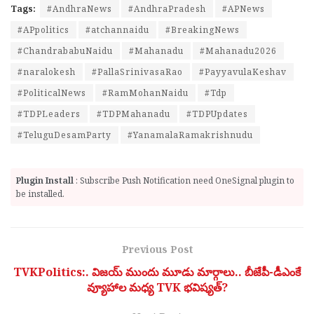
Tags:
#AndhraNews
#AndhraPradesh
#APNews
#APpolitics
#atchannaidu
#BreakingNews
#ChandrababuNaidu
#Mahanadu
#Mahanadu2026
#naralokesh
#PallaSrinivasaRao
#PayyavulaKeshav
#PoliticalNews
#RamMohanNaidu
#Tdp
#TDPLeaders
#TDPMahanadu
#TDPUpdates
#TeluguDesamParty
#YanamalaRamakrishnudu
Plugin Install
: Subscribe Push Notification need OneSignal plugin to
be installed.
Previous Post
TVKPolitics:. విజయ్ ముందు మూడు మార్గాలు.. బీజేపీ-డీఎంకే
వ్యూహాల మధ్య TVK భవిష్యత్?