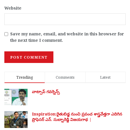
Website
Save my name, email, and website in this browser for
the next time I comment.
Trending
Comments
Latest
వాట్సాప్ గవర్నెన్స్
Inspiration:రైతుబిడ్డ నుంచి ప్రపంచ శాస్త్రవేత్తగా ఎదిగిన
ప్రొఫెసర్ ఎన్. సుబ్బారెడ్డి విజయగాథ |