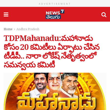
ADVERTISEMENT
Home
Andhra Pradesh
TDPMahanadu:మహానాడు
కోసం 20 కమిటీలు ఏర్పాటు చేసిన
టీడీపీ.. నారా లోకేష్ నేతృత్వంలో
సమన్వయ కమిటీ