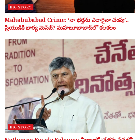
BIG STORY
Mahabubabad Crime: ‘నా భర్తను ఎలాగైనా చంపు’..
ప్రియుడికి భార్య మెసేజ్? మహబూబాబాద్‌లో కలకలం
BIG STORY
Nethanna Sevalo Scheme: చీరాలలో ‘నేతన్న సేవలో’