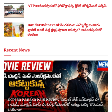
ATP:అనంతపురంలో ఫోటోగ్రాఫర్స్ క్రికెట్ టోర్నమెంట్ సక్సెస్
BandaruShravani:సింగనమల ఎమ్మెల్యే బండారు
శ్రావణి ఇంటి వద్ద క్షుద్ర పూజల యత్నం? అనంతపురంలో
కలకలం
Recent News
Korean Kanaka Raju Review: వరుణ్ తేజ్ వన్‌మ్యాన్ షో..
కామెడీ, యాక్షన్, మాస్ ఎంటర్‌టైన్‌మెంట్‌తో ఆకట్టుకున్న ‘కొరియన్
కనకరాజు’