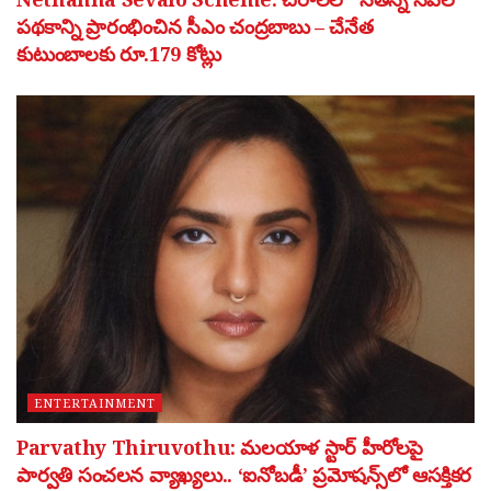
పథకాన్ని ప్రారంభించిన సీఎం చంద్రబాబు – చేనేత
కుటుంబాలకు రూ.179 కోట్లు
ENTERTAINMENT
Parvathy Thiruvothu: మలయాళ స్టార్ హీరోలపై
పార్వతి సంచలన వ్యాఖ్యలు.. ‘ఐనోబడీ’ ప్రమోషన్స్‌లో ఆసక్తికర