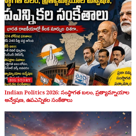
BIG STORY
Indian Politics 2026: సంస్థాగత బలం, ప్రత్యామ్నాయాల
అన్వేషణ, ఉపఎన్నికల సంకేతాలు