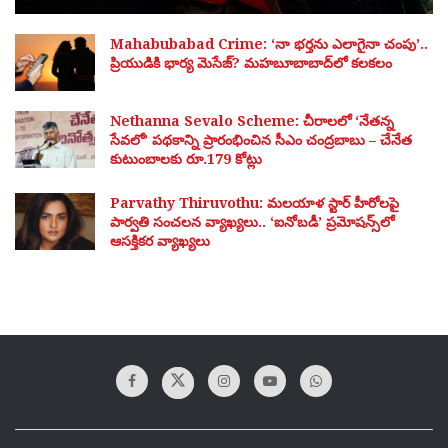
Mahabubabad Crime: ‘నా భర్తను ఎలాగైనా చంపు’..
ప్రియుడికి భార్య మెసేజ్? మహబూబాబాద్‌లో కలకలం
Nethanna Sevalo Scheme: చీరాలలో ‘నేతన్న
సేవలో’ పథకాన్ని ప్రారంభించిన సీఎం చంద్రబాబు – చేనేత
కుటుంబాలకు రూ.179 కోట్లు
Parvathy Thiruvothu: మలయాళ స్టార్ హీరోలపై
పార్వతి సంచలన వ్యాఖ్యలు.. ‘ఐనోబడీ’ ప్రమోషన్స్‌లో
ఆసక్తికర వ్యాఖ్యలు