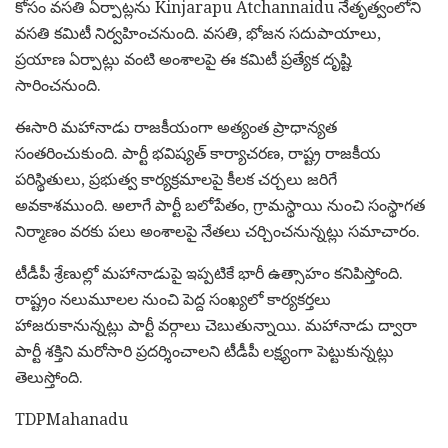
కోసం వసతి ఏర్పాట్లను
Kinjarapu Atchannaidu
నేతృత్వంలోని
వసతి కమిటీ నిర్వహించనుంది. వసతి, భోజన సదుపాయాలు,
ప్రయాణ ఏర్పాట్లు వంటి అంశాలపై ఈ కమిటీ ప్రత్యేక దృష్టి
సారించనుంది.
ఈసారి మహానాడు రాజకీయంగా అత్యంత ప్రాధాన్యత
సంతరించుకుంది. పార్టీ భవిష్యత్ కార్యాచరణ, రాష్ట్ర రాజకీయ
పరిస్థితులు, ప్రభుత్వ కార్యక్రమాలపై కీలక చర్చలు జరిగే
అవకాశముంది. అలాగే పార్టీ బలోపేతం, గ్రామస్థాయి నుంచి సంస్థాగత
నిర్మాణం వరకు పలు అంశాలపై నేతలు చర్చించనున్నట్లు సమాచారం.
టీడీపీ శ్రేణుల్లో మహానాడుపై ఇప్పటికే భారీ ఉత్సాహం కనిపిస్తోంది.
రాష్ట్రం నలుమూలల నుంచి పెద్ద సంఖ్యలో కార్యకర్తలు
హాజరుకానున్నట్లు పార్టీ వర్గాలు చెబుతున్నాయి. మహానాడు ద్వారా
పార్టీ శక్తిని మరోసారి ప్రదర్శించాలని టీడీపీ లక్ష్యంగా పెట్టుకున్నట్లు
తెలుస్తోంది.
TDPMahanadu