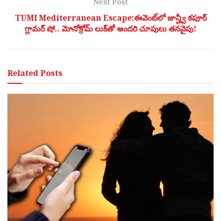
Next Post
TUMI Mediterranean Escape:ఈవెంట్‌లో జాన్హ్వీ కపూర్
గ్లామర్ షో.. మోనోక్రోమ్ లుక్‌తో అందరి చూపులు తనవైపు!
Related
Posts