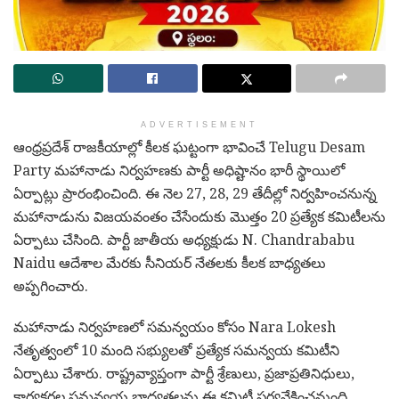
ADVERTISEMENT
ఆంధ్రప్రదేశ్ రాజకీయాల్లో కీలక ఘట్టంగా భావించే
Telugu Desam
Party
మహానాడు నిర్వహణకు పార్టీ అధిష్టానం భారీ స్థాయిలో
ఏర్పాట్లు ప్రారంభించింది. ఈ నెల 27, 28, 29 తేదీల్లో నిర్వహించనున్న
మహానాడును విజయవంతం చేసేందుకు మొత్తం 20 ప్రత్యేక కమిటీలను
ఏర్పాటు చేసింది. పార్టీ జాతీయ అధ్యక్షుడు
N. Chandrababu
Naidu
ఆదేశాల మేరకు సీనియర్ నేతలకు కీలక బాధ్యతలు
అప్పగించారు.
మహానాడు నిర్వహణలో సమన్వయం కోసం
Nara Lokesh
నేతృత్వంలో 10 మంది సభ్యులతో ప్రత్యేక సమన్వయ కమిటీని
ఏర్పాటు చేశారు. రాష్ట్రవ్యాప్తంగా పార్టీ శ్రేణులు, ప్రజాప్రతినిధులు,
కార్యకర్తల సమన్వయ బాధ్యతలను ఈ కమిటీ పర్యవేక్షించనుంది.