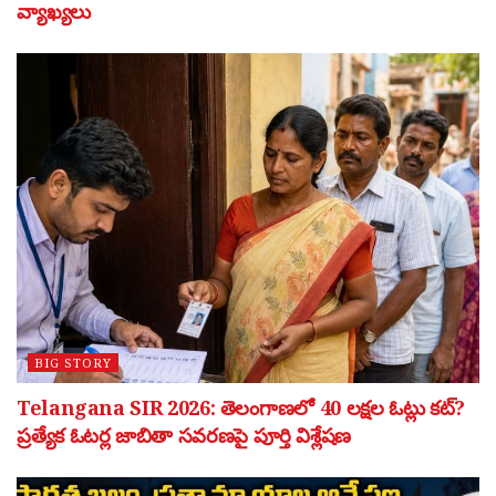
వ్యాఖ్యలు
BIG STORY
Telangana SIR 2026: తెలంగాణలో 40 లక్షల ఓట్లు కట్?
ప్రత్యేక ఓటర్ల జాబితా సవరణపై పూర్తి విశ్లేషణ