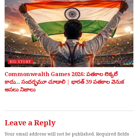
BIG STORY
Commonwealth Games 2026: పతకాల లెక్కలే
కాదు… సందర్భమూ చూడాలి | భారత్ 39 పతకాల వెనుక
అసలు నిజాలు
Leave a Reply
Your email address will not be published.
Required fields