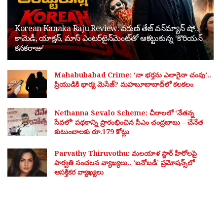
Korean Kanaka Raju Review: వరుణ్ తేజ్ వన్‌మ్యాన్ షో..
కామెడీ, యాక్షన్, మాస్ ఎంటర్‌టైన్‌మెంట్‌తో ఆకట్టుకున్న ‘కొరియన్
కనకరాజు’
Mahabubabad Crime: ‘నా భర్తను ఎలాగైనా చంపు’..
ప్రియుడికి భార్య మెసేజ్? మహబూబాబాద్‌లో కలకలం
Nethanna Sevalo Scheme: చీరాలలో ‘నేతన్న
సేవలో’ పథకాన్ని ప్రారంభించిన సీఎం చంద్రబాబు – చేనేత
కుటుంబాలకు రూ.179 కోట్లు
Parvathy Thiruvothu: మలయాళ స్టార్ హీరోలపై
పార్వతి సంచలన వ్యాఖ్యలు.. ‘ఐనోబడీ’ ప్రమోషన్స్‌లో
ఆసక్తికర వ్యాఖ్యలు