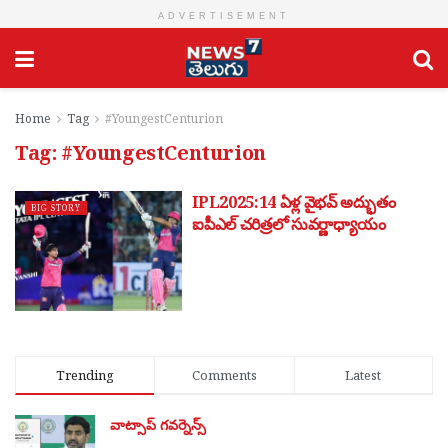
ADVERTISEMENT
Home
Tag
#YoungestCenturion
Tag:
#YoungestCenturion
IPL2025:14 ఏళ్ల వైభవ్ అద్భుతం
BIG STORY
ఐపీఎల్ చరిత్రలో సువర్ణాధ్యాయం
Trending
Comments
Latest
వాట్సాప్ గవర్నెన్స్