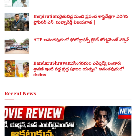
Inspiration:రైతుబిడ్డ నుంచి ప్రపంచ శాస్త్రవేత్తగా ఎదిగిన
ప్రొఫెసర్ ఎన్. సుబ్బారెడ్డి విజయగాథ |
ATP:అనంతపురంలో ఫోటోగ్రాఫర్స్ క్రికెట్ టోర్నమెంట్ సక్సెస్
BandaruShravani:సింగనమల ఎమ్మెల్యే బండారు
శ్రావణి ఇంటి వద్ద క్షుద్ర పూజల యత్నం? అనంతపురంలో
కలకలం
Recent News