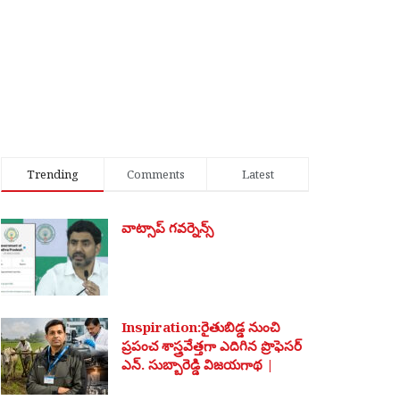
Trending
Comments
Latest
వాట్సాప్ గవర్నెన్స్
Inspiration:రైతుబిడ్డ నుంచి
ప్రపంచ శాస్త్రవేత్తగా ఎదిగిన ప్రొఫెసర్
ఎన్. సుబ్బారెడ్డి విజయగాథ |