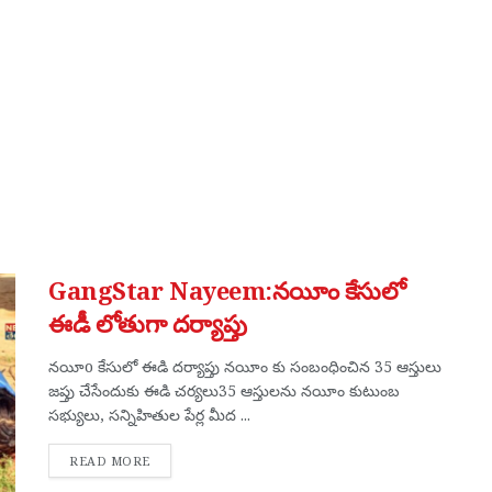
GangStar Nayeem:నయీం కేసులో
ఈడీ లోతుగా దర్యాప్తు
నయీo కేసులో ఈడి దర్యాప్తు నయీం కు సంబంధించిన 35 ఆస్తులు
జప్తు చేసేందుకు ఈడి చర్యలు35 ఆస్తులను నయీం కుటుంబ
సభ్యులు, సన్నిహితుల పేర్ల మీద ...
DETAILS
READ MORE