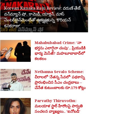
Korean Kanaka Raju Review: వరుణ్ తేజ్
వన్‌మ్యాన్ షో.. కామెడీ, యాక్షన్, మాస్
ఎంటర్‌టైన్‌మెంట్‌తో ఆకట్టుకున్న ‘కొరియన్
కనకరాజు’
Mahabubabad Crime: ‘నా
భర్తను ఎలాగైనా చంపు’.. ప్రియుడికి
భార్య మెసేజ్? మహబూబాబాద్‌లో
కలకలం
Nethanna Sevalo Scheme:
చీరాలలో ‘నేతన్న సేవలో’ పథకాన్ని
ప్రారంభించిన సీఎం చంద్రబాబు –
చేనేత కుటుంబాలకు రూ.179 కోట్లు
Parvathy Thiruvothu:
మలయాళ స్టార్ హీరోలపై పార్వతి
సంచలన వ్యాఖ్యలు.. ‘ఐనోబడీ’