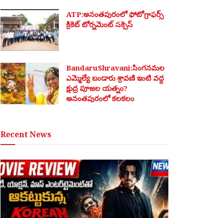
ATP:అనంతపురంలో ఫోటోగ్రాఫర్స్
క్రికెట్ టోర్నమెంట్ సక్సెస్
BandaruShravani:సింగనమల
ఎమ్మెల్యే బండారు శ్రావణి ఇంటి వద్ద
క్షుద్ర పూజల యత్నం?
అనంతపురంలో కలకలం
Recent News