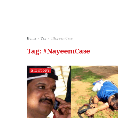
Home
Tag
#NayeemCase
Tag:
#NayeemCase
BIG STORY