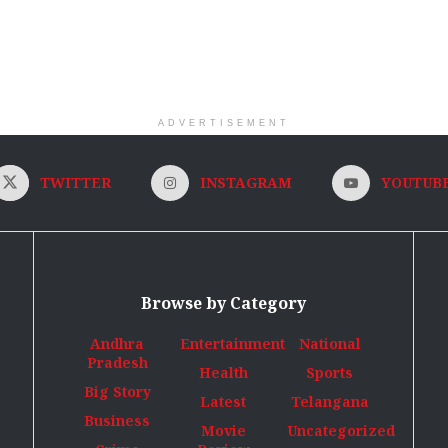
ADVERTISEMENT
TWITTER
INSTAGRAM
YOUTUB
Browse by Category
Andhra
Entertainment
National
Pradesh
Health
Sports
Big Story
Latest
Telangana
Business
Movie
Uncategorized