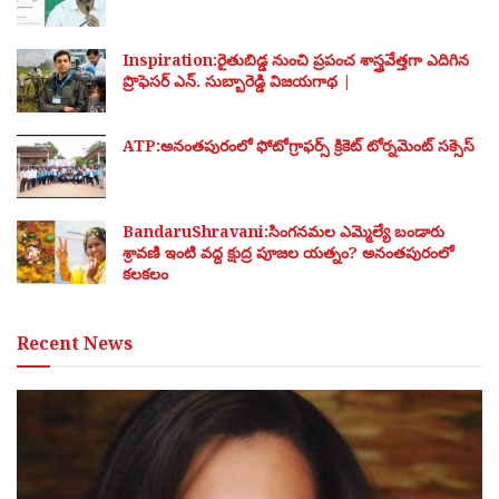
Inspiration:రైతుబిడ్డ నుంచి ప్రపంచ శాస్త్రవేత్తగా ఎదిగిన
ప్రొఫెసర్ ఎన్. సుబ్బారెడ్డి విజయగాథ |
ATP:అనంతపురంలో ఫోటోగ్రాఫర్స్ క్రికెట్ టోర్నమెంట్ సక్సెస్
BandaruShravani:సింగనమల ఎమ్మెల్యే బండారు
శ్రావణి ఇంటి వద్ద క్షుద్ర పూజల యత్నం? అనంతపురంలో
కలకలం
Recent News