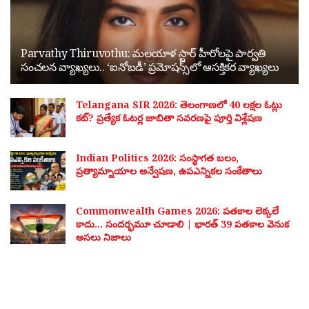
Parvathy Thiruvothu: మలయాళ స్టార్ హీరోలపై పార్వతి
సంచలన వ్యాఖ్యలు.. ‘ఐనోబడీ’ ప్రమోషన్స్‌లో ఆసక్తికర వ్యాఖ్యలు
Telangana SIR 2026: తెలంగాణలో 40 లక్షల ఓట్లు
కట్? ప్రత్యేక ఓటర్ల జాబితా సవరణపై పూర్తి విశ్లేషణ
Indian Politics 2026: సంస్థాగత బలం,
ప్రత్యామ్నాయాల అన్వేషణ, ఉపఎన్నికల సంకేతాలు
Commonwealth Games 2026: పతకాల లెక్కలే
కాదు… సందర్భమూ చూడాలి | భారత్ 39 పతకాల వెనుక
అసలు నిజాలు