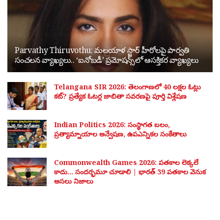
Parvathy Thiruvothu: మలయాళ స్టార్ హీరోలపై పార్వతి
సంచలన వ్యాఖ్యలు.. ‘ఐనోబడీ’ ప్రమోషన్స్‌లో ఆసక్తికర వ్యాఖ్యలు
Telangana SIR 2026: తెలంగాణలో 40 లక్షల ఓట్లు
కట్? ప్రత్యేక ఓటర్ల జాబితా సవరణపై పూర్తి విశ్లేషణ
Indian Politics 2026: సంస్థాగత బలం,
ప్రత్యామ్నాయాల అన్వేషణ, ఉపఎన్నికల సంకేతాలు
Commonwealth Games 2026: పతకాల లెక్కలే
కాదు… సందర్భమూ చూడాలి | భారత్ 39 పతకాల వెనుక
అసలు నిజాలు