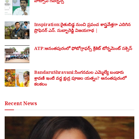
వాట్సాప్ గవర్నెన్స్
Inspiration:రైతుబిడ్డ నుంచి ప్రపంచ శాస్త్రవేత్తగా ఎదిగిన
ప్రొఫెసర్ ఎన్. సుబ్బారెడ్డి విజయగాథ |
ATP:అనంతపురంలో ఫోటోగ్రాఫర్స్ క్రికెట్ టోర్నమెంట్ సక్సెస్
BandaruShravani:సింగనమల ఎమ్మెల్యే బండారు
శ్రావణి ఇంటి వద్ద క్షుద్ర పూజల యత్నం? అనంతపురంలో
కలకలం
Recent News