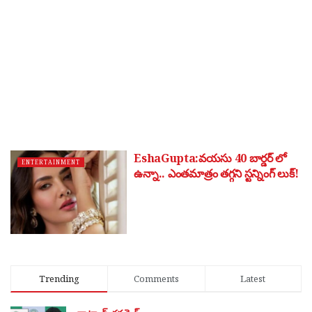
EshaGupta:వ‌య‌సు 40 బార్డ‌ర్ లో
ENTERTAINMENT
ఉన్నా.. ఎంత‌మాత్రం త‌గ్గ‌ని స్ట‌న్నింగ్ లుక్!
Trending
Comments
Latest