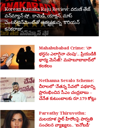
Korean Kanaka Raju Review: వరుణ్ తేజ్
వన్‌మ్యాన్ షో.. కామెడీ, యాక్షన్, మాస్
ఎంటర్‌టైన్‌మెంట్‌తో ఆకట్టుకున్న ‘కొరియన్
కనకరాజు’
Mahabubabad Crime: ‘నా
భర్తను ఎలాగైనా చంపు’.. ప్రియుడికి
భార్య మెసేజ్? మహబూబాబాద్‌లో
కలకలం
Nethanna Sevalo Scheme:
చీరాలలో ‘నేతన్న సేవలో’ పథకాన్ని
ప్రారంభించిన సీఎం చంద్రబాబు –
చేనేత కుటుంబాలకు రూ.179 కోట్లు
Parvathy Thiruvothu:
మలయాళ స్టార్ హీరోలపై పార్వతి
సంచలన వ్యాఖ్యలు.. ‘ఐనోబడీ’