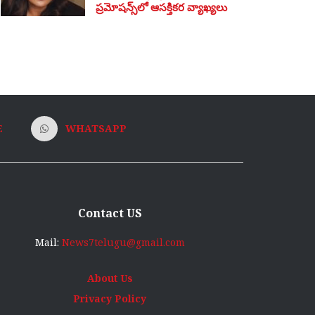
ప్రమోషన్స్‌లో ఆసక్తికర వ్యాఖ్యలు
E
WHATSAPP
Contact US
Mail:
News7telugu@gmail.com
About Us
Privacy Policy