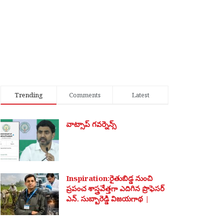
Trending
Comments
Latest
వాట్సాప్ గవర్నెన్స్
Inspiration:రైతుబిడ్డ నుంచి
ప్రపంచ శాస్త్రవేత్తగా ఎదిగిన ప్రొఫెసర్
ఎన్. సుబ్బారెడ్డి విజయగాథ |