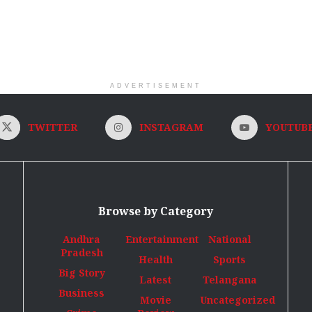
ADVERTISEMENT
TWITTER
INSTAGRAM
YOUTUB
Browse by Category
Andhra
Entertainment
National
Pradesh
Health
Sports
Big Story
Latest
Telangana
Business
Movie
Uncategorized