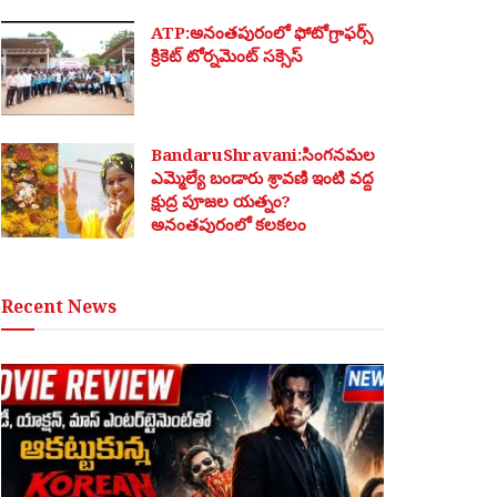
ATP:అనంతపురంలో ఫోటోగ్రాఫర్స్
క్రికెట్ టోర్నమెంట్ సక్సెస్
BandaruShravani:సింగనమల
ఎమ్మెల్యే బండారు శ్రావణి ఇంటి వద్ద
క్షుద్ర పూజల యత్నం?
అనంతపురంలో కలకలం
Recent News