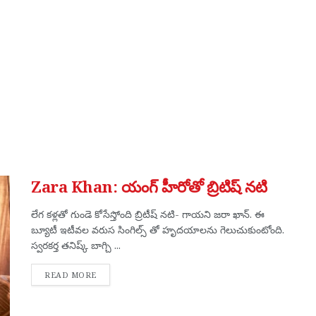
Zara Khan: యంగ్ హీరోతో బ్రిటిష్ నటి
లేగ క‌ళ్ల‌తో గుండె కోసేస్తోంది బ్రిటీష్ న‌టి- గాయ‌ని జ‌రా ఖాన్. ఈ
బ్యూటీ ఇటీవ‌ల వ‌రుస సింగిల్స్ తో హృద‌యాల‌ను గెలుచుకుంటోంది.
స్వరకర్త తనిష్క్ బాగ్చి ...
DETAILS
READ MORE