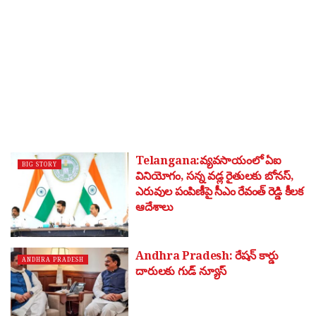
Telangana:వ్యవసాయంలో ఏఐ
BIG STORY
వినియోగం, సన్న వడ్ల రైతులకు బోనస్,
ఎరువుల పంపిణీపై సీఎం రేవంత్ రెడ్డి కీలక
ఆదేశాలు
Andhra Pradesh: రేషన్ కార్డు
ANDHRA PRADESH
దారులకు గుడ్ న్యూస్