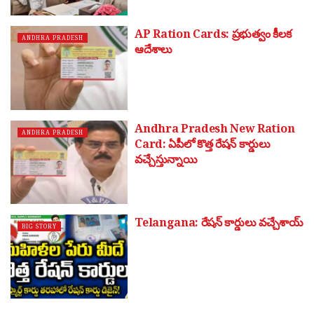
AP Ration Cards: ప్రభుత్వం కీలక
ANDHRA PRADESH
ఆదేశాలు
Andhra Pradesh New Ration
ANDHRA PRADESH
Card: ఏపీలో కొత్త రేషన్ కార్డులు
వచ్చేస్తున్నాయి
Telangana: రేషన్ కార్డులు వచ్చేశాయ్
BIG STORY