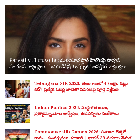
Parvathy Thiruvothu: మలయాళ స్టార్ హీరోలపై పార్వతి
సంచలన వ్యాఖ్యలు.. ‘ఐనోబడీ’ ప్రమోషన్స్‌లో ఆసక్తికర వ్యాఖ్యలు
Telangana SIR 2026: తెలంగాణలో 40 లక్షల ఓట్లు
కట్? ప్రత్యేక ఓటర్ల జాబితా సవరణపై పూర్తి విశ్లేషణ
Indian Politics 2026: సంస్థాగత బలం,
ప్రత్యామ్నాయాల అన్వేషణ, ఉపఎన్నికల సంకేతాలు
Commonwealth Games 2026: పతకాల లెక్కలే
కాదు… సందర్భమూ చూడాలి | భారత్ 39 పతకాల వెనుక