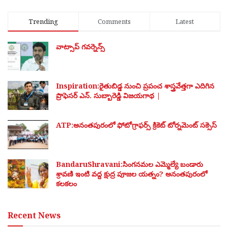
Trending
Comments
Latest
వాట్సాప్ గవర్నెన్స్
Inspiration:రైతుబిడ్డ నుంచి ప్రపంచ శాస్త్రవేత్తగా ఎదిగిన
ప్రొఫెసర్ ఎన్. సుబ్బారెడ్డి విజయగాథ |
ATP:అనంతపురంలో ఫోటోగ్రాఫర్స్ క్రికెట్ టోర్నమెంట్ సక్సెస్
BandaruShravani:సింగనమల ఎమ్మెల్యే బండారు
శ్రావణి ఇంటి వద్ద క్షుద్ర పూజల యత్నం? అనంతపురంలో
కలకలం
Recent News