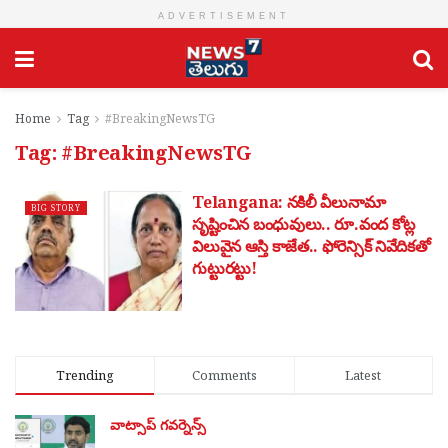
ADVERTISEMENT
Home
Tag
#BreakingNewsTG
Tag:
#BreakingNewsTG
Telangana: నకిలీ వీలునామా
BIG STORY
సృష్టించిన బంధువులు.. రూ.వంద కోట్ల
విలువైన ఆస్తి కాజేత.. ఫోరెన్సిక్ నివేదికతో
గుట్టురట్టు!
Trending
Comments
Latest
వాట్సాప్ గవర్నెన్స్