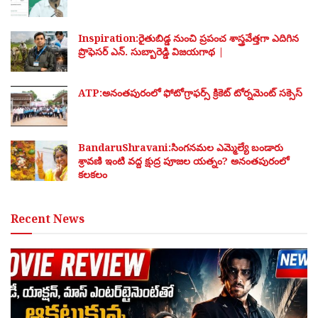
Inspiration:రైతుబిడ్డ నుంచి ప్రపంచ శాస్త్రవేత్తగా ఎదిగిన
ప్రొఫెసర్ ఎన్. సుబ్బారెడ్డి విజయగాథ |
ATP:అనంతపురంలో ఫోటోగ్రాఫర్స్ క్రికెట్ టోర్నమెంట్ సక్సెస్
BandaruShravani:సింగనమల ఎమ్మెల్యే బండారు
శ్రావణి ఇంటి వద్ద క్షుద్ర పూజల యత్నం? అనంతపురంలో
కలకలం
Recent News