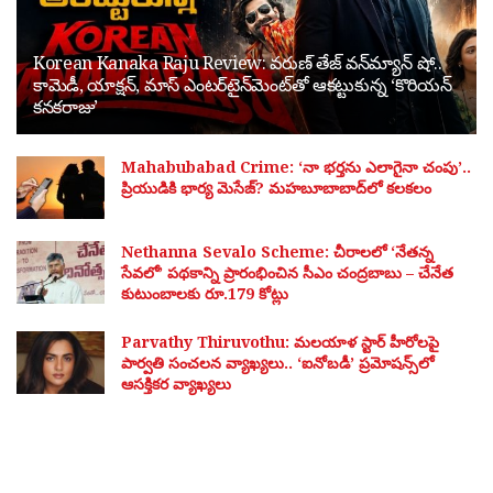
Korean Kanaka Raju Review: వరుణ్ తేజ్ వన్‌మ్యాన్ షో..
కామెడీ, యాక్షన్, మాస్ ఎంటర్‌టైన్‌మెంట్‌తో ఆకట్టుకున్న ‘కొరియన్
కనకరాజు’
Mahabubabad Crime: ‘నా భర్తను ఎలాగైనా చంపు’..
ప్రియుడికి భార్య మెసేజ్? మహబూబాబాద్‌లో కలకలం
Nethanna Sevalo Scheme: చీరాలలో ‘నేతన్న
సేవలో’ పథకాన్ని ప్రారంభించిన సీఎం చంద్రబాబు – చేనేత
కుటుంబాలకు రూ.179 కోట్లు
Parvathy Thiruvothu: మలయాళ స్టార్ హీరోలపై
పార్వతి సంచలన వ్యాఖ్యలు.. ‘ఐనోబడీ’ ప్రమోషన్స్‌లో
ఆసక్తికర వ్యాఖ్యలు