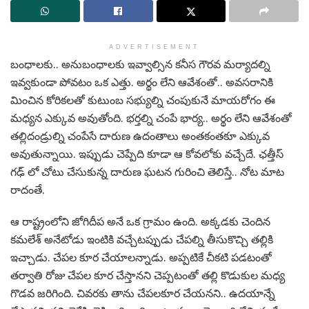
ADVERTISEMENT
బంధాలకు.. అనుబంధాలకు ఇవ్వాల్సిన కనీస గౌరవ మర్యాదల్ని
ఇవ్వకుండా పోవటం ఒక ఎత్తు. అర్థం లేని ఆవేశంతో.. అవసరానికి
మించిన కోరికలతో కుటుంబ సభ్యుల్ని చంపుకునే మాయరోగం ఈ
మధ్యన ఎక్కువ అవుతోంది. భర్తల్ని చంపే భార్య.. అర్థం లేని ఆవేశంతో
తల్లిదండ్రుల్ని చంపేసే దారుణ ఉదంతాలు అంతకంతకూ ఎక్కువ
అవుతున్నాయి. ఇప్పుడు చెప్పేది కూడా ఆ కోవలోకు వచ్చేదే. ఛత్తీస్
గఢ్ లో చోటు చేసుకున్న దారుణ ఘటన గురించి తెలిస్తే.. నోట మాట
రాదంతే.
ఆ రాష్ట్రంలోని జోగిదీప అనే ఒక గ్రామం ఉంది. అక్కడకు చెందిన
కమలేశ్ అనేటోడు ఇంటికి వచ్చేటప్పుడు చేపల్ని తీసుకొచ్చి తల్లికి
ఇచ్చాడు. చేపల కూర చేయాలన్నాడు. అప్పటికే చీకటి పడటంతో
తర్వాతి రోజు చేపల కూర చేస్తానని చెప్పటంతో తల్లి కొడుకుల మధ్య
గొడవ జరిగింది. చివరకు తాను చేపలకూర చేయనని.. ఉదయాన్నే