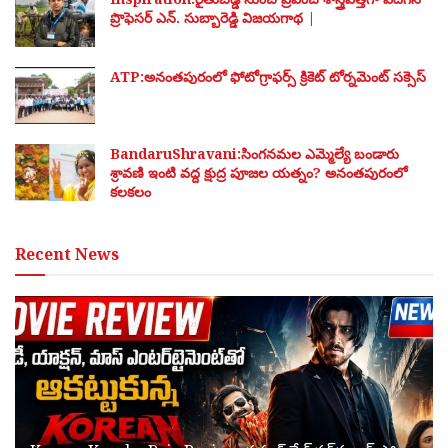
ప్రొఫెసర్ ఎన్. సుబ్బారెడ్డి విజయగాథ |
ATP:అనంతపురంలో ఫోటోగ్రాఫర్స్ క్రికెట్ టోర్నమెంట్ సక్సెస్
BandaruShravani:సింగనమల ఎమ్మెల్యే బండారు
శ్రావణి ఇంటి వద్ద క్షుద్ర పూజల యత్నం? అనంతపురంలో
కలకలం
Recent News