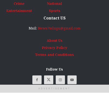
Crime
National
Entertainment
Sports
Contact US
Mail:
News7telugu@gmail.com
About Us
Privacy Policy
Terms and Conditions
Follow Us
ADVERTISEMENT
© Copyright
News7Telugu
2025 All rights reserved. Designed, developed
and maintained by
AS Digital Info