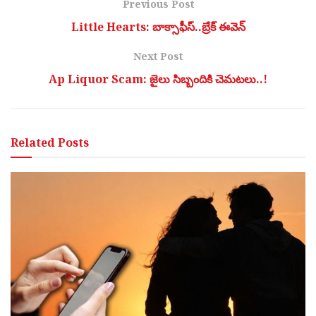
Previous Post
Little Hearts: బాక్సాఫీస్..బ్రేక్ ఈవెన్
Next Post
Ap Liquor Scam: జైలు సిబ్బందికి చెమటలు..!
Related
Posts