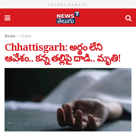
ADVERTISEMENT
Home
Crime
Chhattisgarh: అర్థం లేని
ఆవేశం.. కన్న తల్లిపై దాడి.. మృతి!