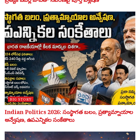
BIG STORY
Indian Politics 2026: సంస్థాగత బలం, ప్రత్యామ్నాయాల
అన్వేషణ, ఉపఎన్నికల సంకేతాలు