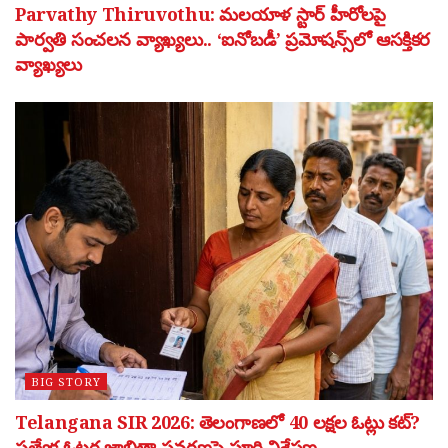
Parvathy Thiruvothu: మలయాళ స్టార్ హీరోలపై
పార్వతి సంచలన వ్యాఖ్యలు.. ‘ఐనోబడీ’ ప్రమోషన్స్‌లో ఆసక్తికర
వ్యాఖ్యలు
BIG STORY
Telangana SIR 2026: తెలంగాణలో 40 లక్షల ఓట్లు కట్?
ప్రత్యేక ఓటర్ల జాబితా సవరణపై పూర్తి విశ్లేషణ