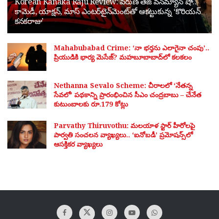
Korean Kanaka Raju Review: వరుణ్ తేజ్ వన్‌మ్యాన్ షో..
కామెడీ, యాక్షన్, మాస్ ఎంటర్‌టైన్‌మెంట్‌తో ఆకట్టుకున్న ‘కొరియన్
కనకరాజు’
Mahabubabad Crime: ‘నా భర్తను ఎలాగైనా చంపు’..
ప్రియుడికి భార్య మెసేజ్? మహబూబాబాద్‌లో కలకలం
Nethanna Sevalo Scheme: చీరాలలో ‘నేతన్న
సేవలో’ పథకాన్ని ప్రారంభించిన సీఎం చంద్రబాబు – చేనేత
కుటుంబాలకు రూ.179 కోట్లు
Parvathy Thiruvothu: మలయాళ స్టార్ హీరోలపై
పార్వతి సంచలన వ్యాఖ్యలు.. ‘ఐనోబడీ’ ప్రమోషన్స్‌లో
ఆసక్తికర వ్యాఖ్యలు