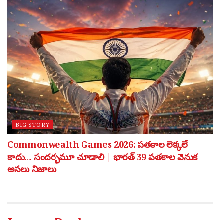
BIG STORY
Commonwealth Games 2026: పతకాల లెక్కలే
కాదు… సందర్భమూ చూడాలి | భారత్ 39 పతకాల వెనుక
అసలు నిజాలు