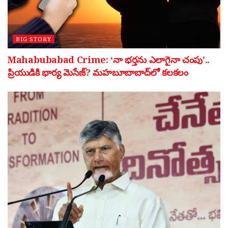
BIG STORY
Mahabubabad Crime: ‘నా భర్తను ఎలాగైనా చంపు’..
ప్రియుడికి భార్య మెసేజ్? మహబూబాబాద్‌లో కలకలం