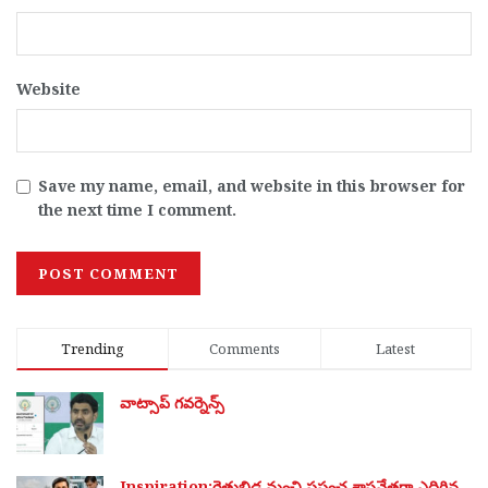
Website
Save my name, email, and website in this browser for
the next time I comment.
Trending
Comments
Latest
వాట్సాప్ గవర్నెన్స్
Inspiration:రైతుబిడ్డ నుంచి ప్రపంచ శాస్త్రవేత్తగా ఎదిగిన