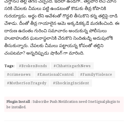
చేస్తానని తల్లి తెగేసి చెప్పింది. ఇదిలా ఉండగా.. తెల్లవారి లేచి చూసే
సరికి చేపలకు చీమలు పట్టి ఉండటంతో కొడుకు తీవ్ర కోపానికి
గురయ్యాడు. అర్థం లేని ఆవేశంతో గొడ్డలి తీసుకొని కన్న తల్లిపై దాడి
చేశాడు. దీంతో తీవ్ర గాయాలైన ఆమె అక్కడికక్కడే మరణించింది. ఈ
దారుణ ఉదంతం గురించి సమాచారం అందుకున్న పోలీసులు
హుటాహుటిన ఘటనాస్థలానికి చేరుకొని నిందితుడ్ని అదుపులోకి
తీసుకున్నారు. చేపలకు చీమలు పట్టాయన్న కోపంతో తల్లిని
చంపటమా? అన్నదిప్పుడు షాకింగ్ గా మారింది.
Tags:
#BrokenBonds
#ChhattisgarhNews
#crimenews
#EmotionalControl
#FamilyViolence
#MotherSonTragedy
#ShockingIncident
Plugin Install
: Subscribe Push Notification need OneSignal plugin to
be installed.