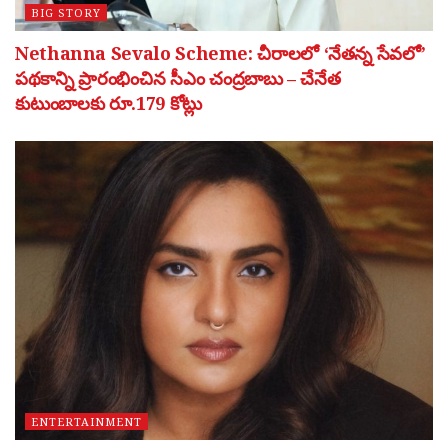
BIG STORY
Nethanna Sevalo Scheme: చీరాలలో ‘నేతన్న సేవలో’
పథకాన్ని ప్రారంభించిన సీఎం చంద్రబాబు – చేనేత
కుటుంబాలకు రూ.179 కోట్లు
ENTERTAINMENT