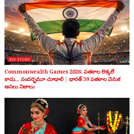
BIG STORY
Commonwealth Games 2026: పతకాల లెక్కలే
కాదు… సందర్భమూ చూడాలి | భారత్ 39 పతకాల వెనుక
అసలు నిజాలు