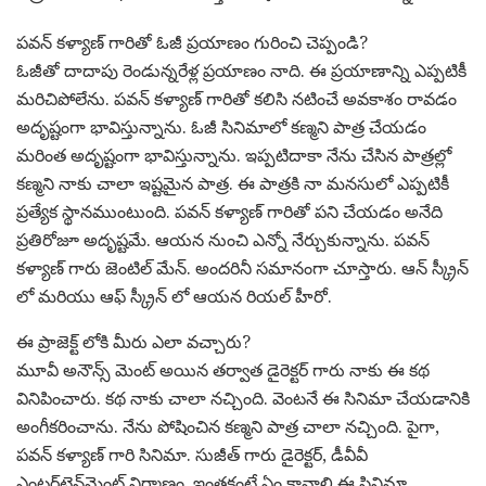
పవన్ కళ్యాణ్ గారితో ఓజీ ప్రయాణం గురించి చెప్పండి?
ఓజీతో దాదాపు రెండున్నరేళ్ల ప్రయాణం నాది. ఈ ప్రయాణాన్ని ఎప్పటికీ
మరిచిపోలేను. పవన్ కళ్యాణ్ గారితో కలిసి నటించే అవకాశం రావడం
అదృష్టంగా భావిస్తున్నాను. ఓజీ సినిమాలో కణ్మని పాత్ర చేయడం
మరింత అదృష్టంగా భావిస్తున్నాను. ఇప్పటిదాకా నేను చేసిన పాత్రల్లో
కణ్మని నాకు చాలా ఇష్టమైన పాత్ర. ఈ పాత్రకి నా మనసులో ఎప్పటికీ
ప్రత్యేక స్థానముంటుంది. పవన్ కళ్యాణ్ గారితో పని చేయడం అనేది
ప్రతిరోజూ అదృష్టమే. ఆయన నుంచి ఎన్నో నేర్చుకున్నాను. పవన్
కళ్యాణ్ గారు జెంటిల్ మేన్. అందరినీ సమానంగా చూస్తారు. ఆన్ స్క్రీన్
లో మరియు ఆఫ్ స్క్రీన్ లో ఆయన రియల్ హీరో.
ఈ ప్రాజెక్ట్ లోకి మీరు ఎలా వచ్చారు?
మూవీ అనౌన్స్ మెంట్ అయిన తర్వాత డైరెక్టర్ గారు నాకు ఈ కథ
వినిపించారు. కథ నాకు చాలా నచ్చింది. వెంటనే ఈ సినిమా చేయడానికి
అంగీకరించాను. నేను పోషించిన కణ్మని పాత్ర చాలా నచ్చింది. పైగా,
పవన్ కళ్యాణ్ గారి సినిమా. సుజీత్ గారు డైరెక్టర్, డీవీవీ
ఎంటర్‌టైన్‌మెంట్ నిర్మాణం. ఇంతకంటే ఏం కావాలి ఈ సినిమా