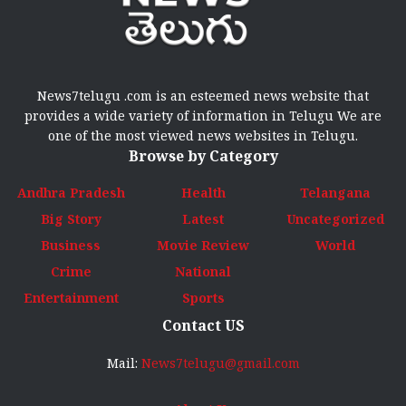
News7telugu .com is an esteemed news website that
provides a wide variety of information in Telugu We are
one of the most viewed news websites in Telugu.
Browse by Category
Andhra Pradesh
Health
Telangana
Big Story
Latest
Uncategorized
Business
Movie Review
World
Crime
National
Entertainment
Sports
Contact US
Mail:
News7telugu@gmail.com