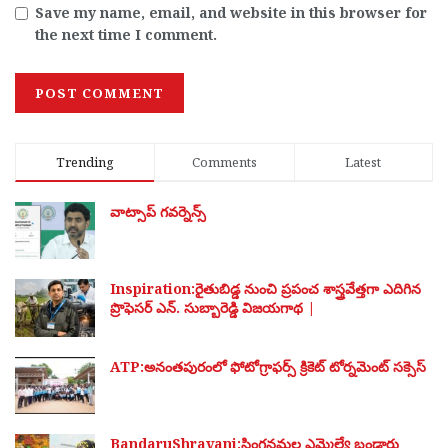
Save my name, email, and website in this browser for
the next time I comment.
Trending
Comments
Latest
వాట్సాప్ గవర్నెన్స్
Inspiration:రైతుబిడ్డ నుంచి ప్రపంచ శాస్త్రవేత్తగా ఎదిగిన
ప్రొఫెసర్ ఎన్. సుబ్బారెడ్డి విజయగాథ |
ATP:అనంతపురంలో ఫోటోగ్రాఫర్స్ క్రికెట్ టోర్నమెంట్ సక్సెస్
BandaruShravani:సింగనమల ఎమ్మెల్యే బండారు