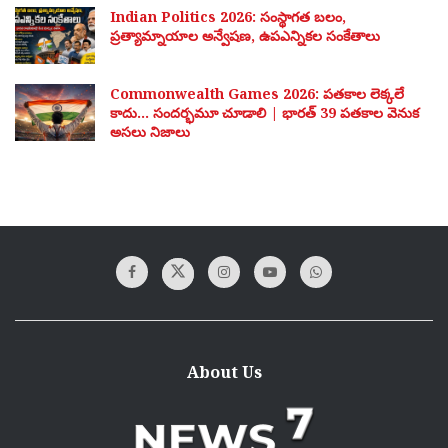
Indian Politics 2026: సంస్థాగత బలం,
ప్రత్యామ్నాయాల అన్వేషణ, ఉపఎన్నికల సంకేతాలు
Commonwealth Games 2026: పతకాల లెక్కలే
కాదు… సందర్భమూ చూడాలి | భారత్ 39 పతకాల వెనుక
అసలు నిజాలు
About Us