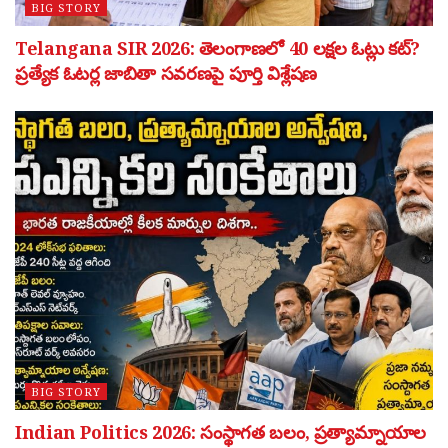
BIG STORY
Telangana SIR 2026: తెలంగాణలో 40 లక్షల ఓట్లు కట్?
ప్రత్యేక ఓటర్ల జాబితా సవరణపై పూర్తి విశ్లేషణ
BIG STORY
Indian Politics 2026: సంస్థాగత బలం, ప్రత్యామ్నాయాల