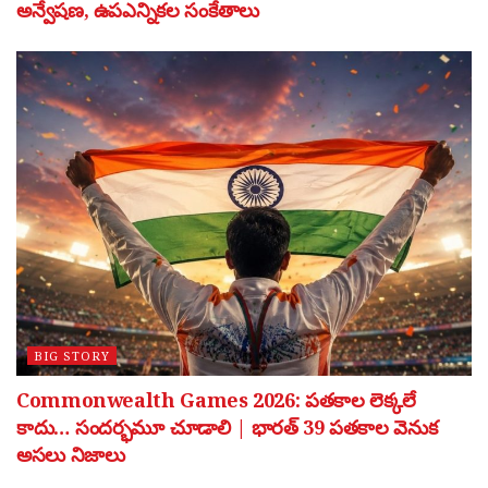
అన్వేషణ, ఉపఎన్నికల సంకేతాలు
BIG STORY
Commonwealth Games 2026: పతకాల లెక్కలే
కాదు… సందర్భమూ చూడాలి | భారత్ 39 పతకాల వెనుక
అసలు నిజాలు