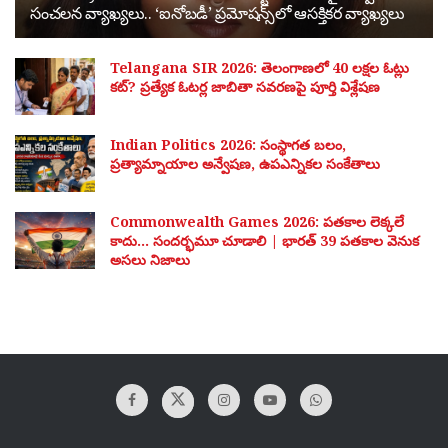
సంచలన వ్యాఖ్యలు.. ‘ఐనోబడీ’ ప్రమోషన్స్‌లో ఆసక్తికర వ్యాఖ్యలు
Telangana SIR 2026: తెలంగాణలో 40 లక్షల ఓట్లు
కట్? ప్రత్యేక ఓటర్ల జాబితా సవరణపై పూర్తి విశ్లేషణ
Indian Politics 2026: సంస్థాగత బలం,
ప్రత్యామ్నాయాల అన్వేషణ, ఉపఎన్నికల సంకేతాలు
Commonwealth Games 2026: పతకాల లెక్కలే
కాదు… సందర్భమూ చూడాలి | భారత్ 39 పతకాల వెనుక
అసలు నిజాలు