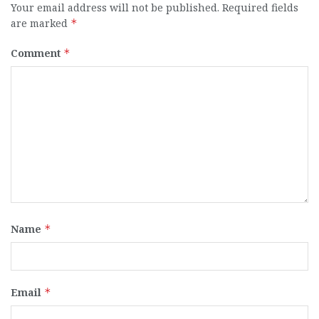
Your email address will not be published.
Required fields
are marked
*
Comment
*
Name
*
Email
*