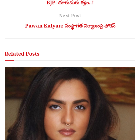
BJP: దూకుడుకు క‌ళ్లెం..!
Next Post
Pawan Kalyan: సంస్థాగత నిర్మాణంపై ఫోకస్
Related
Posts