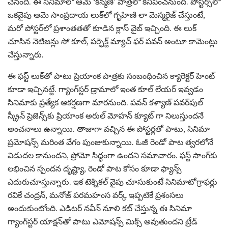
చేసింది. ఈ సినిమాలో ఆమె ‘కన్మణి’ పాత్రలో కనిపించనుంది. పోస్టర్స్‌లో
ఒకవైపు ఆమె సాంప్రదాయ లుక్‌లో గృహిణి లా మెస్మరైజ్ చేస్తుంటే,
మరో పోస్టర్‌లో ప్రశాంతతతో కూడిన క్లాస్ వైబ్ ఇచ్చింది. ఈ లుక్
చూసిన నెటిజన్లు సో కూల్, పర్ఫెక్ట్ మ్యాచ్ ఫర్ పవన్ అంటూ కామెంట్లు
చేస్తున్నారు.
ఈ ఫస్ట్ లుక్‌తో పాటు ప్రియాంక పాత్రకు సంబంధించిన క్యారెక్టర్ హింట్
కూడా ఇచ్చినట్టే. గ్యాంగ్‌స్టర్ డ్రామాలో ఇంత కూల్ లేయర్ ఇవ్వడం
సినిమాకు ప్రత్యేక ఆకర్షణగా మారనుంది. పవన్ కళ్యాణ్ పవర్‌పుల్
స్క్రీన్ ప్రెజెన్స్‌కు ప్రియాంక అరుల్ మోహన్ క్యూట్ గా నిలుస్తుందనే
అంచనాలు ఉన్నాయి. తాజాగా వచ్చిన ఈ పోస్టర్లతో పాటు, సినిమా
ప్రమోషన్స్ మరింత వేగం పుంజుకున్నాయి. ఓజీ రెండో పాట త్వరలోనే
విడుదల కానుందని, ప్రోమో సిద్ధంగా ఉందని సమాచారం. ఫస్ట్ సాంగ్‌కు
లభించిన స్పందన దృష్ట్యా, రెండో పాట కోసం కూడా ఫ్యాన్స్
ఎదురుచూస్తున్నారు. ఇక టెక్నికల్ వైపు చూసుకుంటే సినిమాటోగ్రాఫర్లు
రవికే చంద్రన్, మనోజ్ పరమహంస వర్క్ ఇప్పటికే ప్రశంసలు
అందుకుంటోంది. ఎడిటర్ నవీన్ నూలి కట్ చేస్తున్న ఈ సినిమా
గ్యాంగ్‌స్టర్ యాక్షన్‌తో పాటు ఎమోషన్స్ మిక్స్ అవుతుందని ట్రేడ్