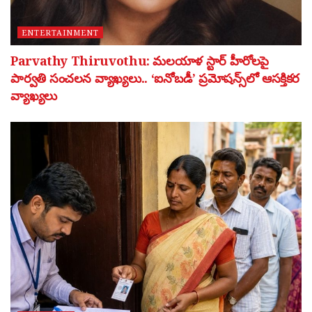
ENTERTAINMENT
Parvathy Thiruvothu: మలయాళ స్టార్ హీరోలపై
పార్వతి సంచలన వ్యాఖ్యలు.. ‘ఐనోబడీ’ ప్రమోషన్స్‌లో ఆసక్తికర
వ్యాఖ్యలు