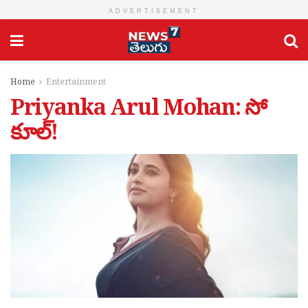
ADVERTISEMENT
Home
Entertainment
Priyanka Arul Mohan: సో
కూల్!