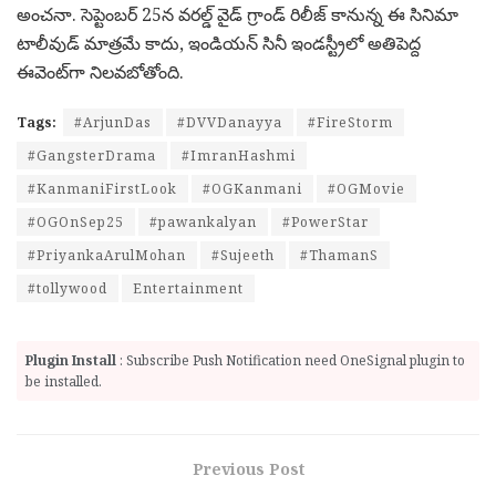
అంచనా. సెప్టెంబర్ 25న వరల్డ్ వైడ్ గ్రాండ్ రిలీజ్ కానున్న ఈ సినిమా
టాలీవుడ్ మాత్రమే కాదు, ఇండియన్ సినీ ఇండస్ట్రీలో అతిపెద్ద
ఈవెంట్‌గా నిలవబోతోంది.
Tags:
#ArjunDas
#DVVDanayya
#FireStorm
#GangsterDrama
#ImranHashmi
#KanmaniFirstLook
#OGKanmani
#OGMovie
#OGOnSep25
#pawankalyan
#PowerStar
#PriyankaArulMohan
#Sujeeth
#ThamanS
#tollywood
Entertainment
Plugin Install
: Subscribe Push Notification need OneSignal plugin to
be installed.
Previous Post