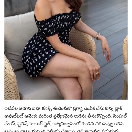
ఇటీవల జరిగిన ఐఫా కనెక్స్ ఈవెంట్‌లో ప్రగ్యా ఎంపిక చేసుకున్న బ్లాక్
అవుట్‌ఫిట్ ఆమెకు మరింత ప్రత్యేకమైన లుక్‌ను తీసుకొచ్చింది. సింపుల్
మేకప్, స్టైలిష్ హెయిర్ స్టైల్, ఆత్మవిశ్వాసంతో కూడిన చిరునవ్వు కలిసి
ఆమె అందాన్ని మరింత రెట్టింపు చేశాయి. రెడ్ కార్పెట్‌పై నడుస్తున్న