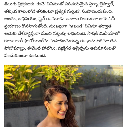
తెలుగు ప్రేక్షకులకు ‘కంచె’ సినిమాతో పరిచయమైన ప్రగ్యా జైస్వాల్,
తక్కువ కాలంలోనే తనకంటూ ప్రత్యేక గుర్తింపు సంపాదించుకుంది.
అందం, అభినయం, స్టైల్ ఈ మూడు అంశాల కలయికగా ఆమె సినీ
ప్రయాణం కొనసాగుతోంది. ముఖ్యంగా ‘అఖండ’ సినిమా తర్వాత
ఆమెకు దేశవ్యాప్తంగా మంచి గుర్తింపు లభించింది. సోషల్ మీడియాలో
కూడా భారీ ఫాలోయింగ్‌ను సంపాదించుకున్న ఈ భామ తరచూ తన
ఫోటోషూట్లు, ఈవెంట్ ఫోటోలు, వ్యక్తిగత అప్డేట్స్‌ను అభిమానులతో
పంచుకుంటూ ఉంటుంది.