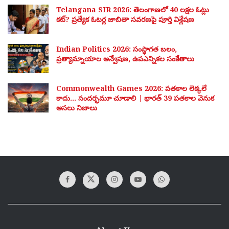
Telangana SIR 2026: తెలంగాణలో 40 లక్షల ఓట్లు
కట్? ప్రత్యేక ఓటర్ల జాబితా సవరణపై పూర్తి విశ్లేషణ
Indian Politics 2026: సంస్థాగత బలం,
ప్రత్యామ్నాయాల అన్వేషణ, ఉపఎన్నికల సంకేతాలు
Commonwealth Games 2026: పతకాల లెక్కలే
కాదు… సందర్భమూ చూడాలి | భారత్ 39 పతకాల వెనుక
అసలు నిజాలు