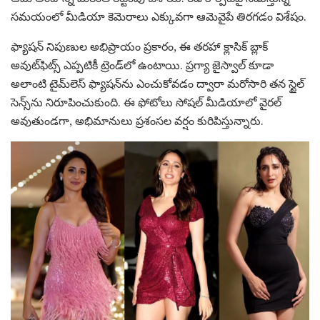
సమయంలో మీడియా కెమెరాలు ఎక్కువగా ఆమెవైపే తిరగడం విశేషం.
ఫ్యాషన్ నిపుణుల అభిప్రాయం ప్రకారం, ఈ తరహా క్లాసిక్ బ్లాక్
అవుట్‌ఫిట్స్ ఎప్పటికీ ట్రెండ్‌లో ఉంటాయి. ప్రగ్యా జైస్వాల్ కూడా
అలాంటి టైమ్‌లెస్ ఫ్యాషన్‌ను ఎంచుకోవడం ద్వారా మరోసారి తన స్టైల్
సెన్స్‌ను నిరూపించుకుంది. ఈ ఫోటోలు సోషల్ మీడియాలో వైరల్
అవుతుండగా, అభిమానులు ప్రశంసల వర్షం కురిపిస్తున్నారు.