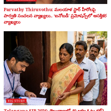
Parvathy Thiruvothu: మలయాళ స్టార్ హీరోలపై
పార్వతి సంచలన వ్యాఖ్యలు.. ‘ఐనోబడీ’ ప్రమోషన్స్‌లో ఆసక్తికర
వ్యాఖ్యలు
BIG STORY
Telangana SIR 2026: తెలంగాణలో 40 లక్షల ఓట్లు కట్?