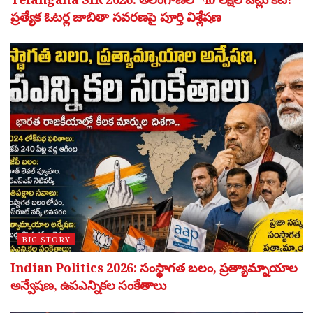
ప్రత్యేక ఓటర్ల జాబితా సవరణపై పూర్తి విశ్లేషణ
BIG STORY
Indian Politics 2026: సంస్థాగత బలం, ప్రత్యామ్నాయాల
అన్వేషణ, ఉపఎన్నికల సంకేతాలు