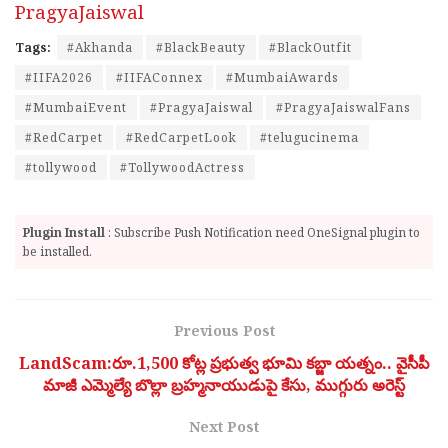
PragyaJaiswal
Tags:
#Akhanda
#BlackBeauty
#BlackOutfit
#IIFA2026
#IIFAConnex
#MumbaiAwards
#MumbaiEvent
#PragyaJaiswal
#PragyaJaiswalFans
#RedCarpet
#RedCarpetLook
#telugucinema
#tollywood
#TollywoodActress
Plugin Install
: Subscribe Push Notification need OneSignal plugin to
be installed.
Previous Post
LandScam:రూ.1,500 కోట్ల ప్రభుత్వ భూమి కబ్జా యత్నం.. వైసీపీ
మాజీ ఎమ్మెల్యే బొల్లా బ్రహ్మనాయుడుపై కేసు, ముగ్గురు అరెస్ట్
Next Post