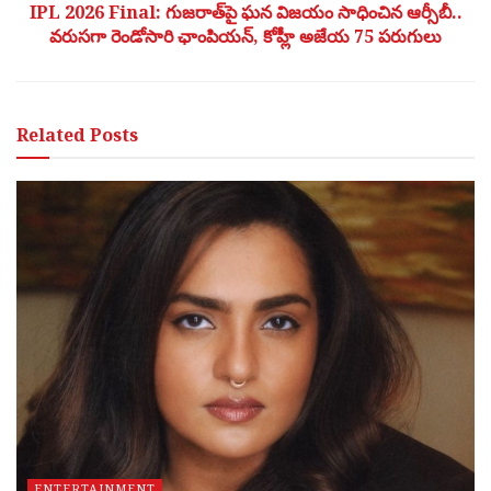
IPL 2026 Final: గుజరాత్‌పై ఘన విజయం సాధించిన ఆర్సీబీ..
వరుసగా రెండోసారి ఛాంపియన్, కోహ్లీ అజేయ 75 పరుగులు
Related
Posts
ENTERTAINMENT