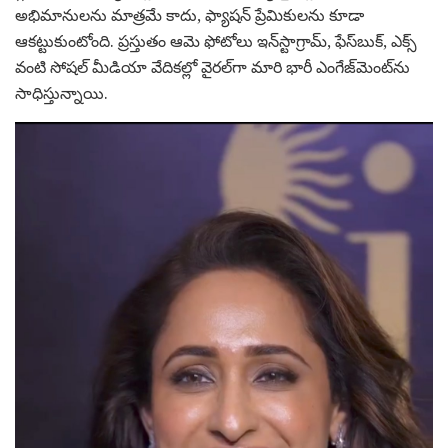
అభిమానులను మాత్రమే కాదు, ఫ్యాషన్ ప్రేమికులను కూడా
ఆకట్టుకుంటోంది. ప్రస్తుతం ఆమె ఫోటోలు ఇన్‌స్టాగ్రామ్, ఫేస్‌బుక్, ఎక్స్
వంటి సోషల్ మీడియా వేదికల్లో వైరల్‌గా మారి భారీ ఎంగేజ్‌మెంట్‌ను
సాధిస్తున్నాయి.