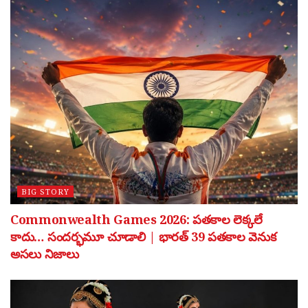
BIG STORY
Commonwealth Games 2026: పతకాల లెక్కలే
కాదు… సందర్భమూ చూడాలి | భారత్ 39 పతకాల వెనుక
అసలు నిజాలు