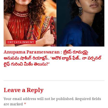
ENTERTAINMENT
Anupama Parameswaran : బ్రేకప్ రూమర్లపై
అనుపమ షాకింగ్ రియాక్షన్.. ‘అదొక బ్యాడ్ ఫేజ్.. నా పర్సనల్
లైఫ్ గురించి మీకేం తెలుసు?’
Leave a Reply
Your email address will not be published.
Required fields
are marked
*