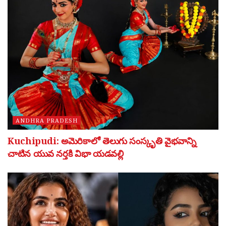
ANDHRA PRADESH
Kuchipudi: అమెరికాలో తెలుగు సంస్కృతి వైభవాన్ని
చాటిన యువ నర్తకి విభా యడవల్లి