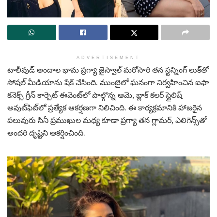
ADVERTISEMENT
టాలీవుడ్ అందాల భామ ప్రగ్యా జైస్వాల్ మరోసారి తన స్టన్నింగ్ లుక్‌తో
సోషల్ మీడియాను షేక్ చేసింది. ముంబైలో ఘనంగా నిర్వహించిన ఐఫా
కనెక్స్ గ్రీన్ కార్పెట్ ఈవెంట్‌లో పాల్గొన్న ఆమె, బ్లాక్ కలర్ స్టైలిష్
అవుట్‌ఫిట్‌లో ప్రత్యేక ఆకర్షణగా నిలిచింది. ఈ కార్యక్రమానికి హాజరైన
పలువురు సినీ ప్రముఖుల మధ్య కూడా ప్రగ్యా తన గ్లామర్, ఎలిగెన్స్‌తో
అందరి దృష్టిని ఆకర్షించింది.