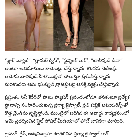
“బ్లాక్ బ్యూటీ”, “గ్లామర్ క్వీన్”, “స్టన్నింగ్ లుక్”, “టాలీవుడ్ డివా”
అంటూ అభిమానులు కామెంట్లు చేస్తున్నారు. కొందరు నెటిజన్లు
ఆమెను బాలీవుడ్ హీరోయిన్లతో పోలుస్తూ ప్రశంసిస్తున్నారు.
మరికొందరు ఆమె భవిష్యత్ ప్రాజెక్టులపై ఆసక్తి వ్యక్తం చేస్తున్నారు.
ప్రస్తుతం సినీ కెరీర్‌తో పాటు ఫ్యాషన్ ప్రపంచంలోనూ తనకంటూ ప్రత్యేక
స్థానాన్ని సంపాదించుకున్న ప్రగ్యా జైస్వాల్, ప్రతి పబ్లిక్ అపియరెన్స్‌తో
కొత్త ట్రెండ్‌ను సృష్టిస్తోంది. ముంబైలో జరిగిన ఈ అవార్డు కార్యక్రమంలో
ఆమె ప్రదర్శించిన స్టైల్ సోషల్ మీడియాలో హాట్ టాపిక్‌గా మారింది.
గ్లామర్, గ్రేస్, ఆత్మవిశ్వాసం కలగలిపిన ప్రగ్యా జైస్వాల్ లుక్