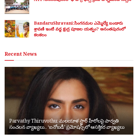
BandaruShravani:సింగనమల ఎమ్మెల్యే బండారు
శ్రావణి ఇంటి వద్ద క్షుద్ర పూజల యత్నం? అనంతపురంలో
కలకలం
Recent News
Parvathy Thiruvothu: మలయాళ స్టార్ హీరోలపై పార్వతి
సంచలన వ్యాఖ్యలు.. ‘ఐనోబడీ’ ప్రమోషన్స్‌లో ఆసక్తికర వ్యాఖ్యలు