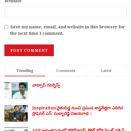
Website
Save my name, email, and website in this browser for
the next time I comment.
Trending
Comments
Latest
వాట్సాప్ గవర్నెన్స్
Inspiration:రైతుబిడ్డ నుంచి ప్రపంచ శాస్త్రవేత్తగా ఎదిగిన
ప్రొఫెసర్ ఎన్. సుబ్బారెడ్డి విజయగాథ |
ATP:అనంతపురంలో ఫోటోగ్రాఫర్స్ క్రికెట్ టోర్నమెంట్ సక్సెస్