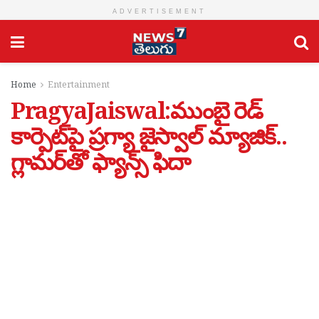
ADVERTISEMENT
Home
Entertainment
PragyaJaiswal:ముంబై రెడ్
కార్పెట్‌పై ప్రగ్యా జైస్వాల్ మ్యాజిక్..
గ్లామర్‌తో ఫ్యాన్స్ ఫిదా