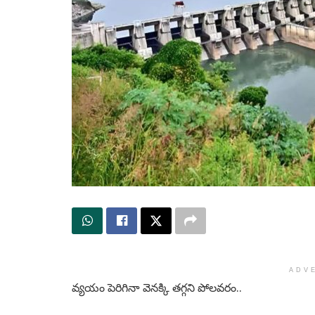
ADV
వ్యయం పెరిగినా వెనక్కి తగ్గని పోలవరం..