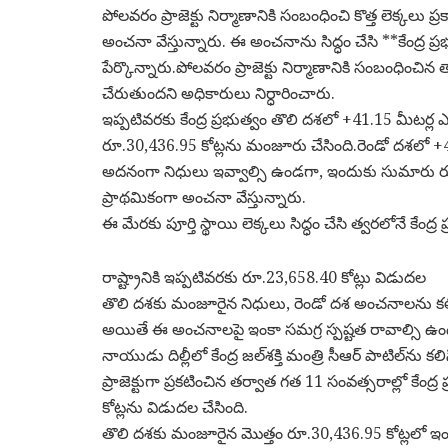
పోలవరం ప్రాజెక్టు నిర్మాణానికి సంబంధించి కొత్త లెక్కలు 
అంచనా వేస్తున్నారు. ఈ అంచనాను సిద్ధం చేసి **కేంద్ర ప్
పేర్కొన్నారు.పోలవరం ప్రాజెక్టు నిర్మాణానికి సంబంధించి
చేరుతుందని అధికారులు నిర్ధారించారు.
ఇప్పటివరకు కేంద్ర ప్రభుత్వం తొలి దశలో +41.15 మీటర్ల ఎత
రూ.30,436.95 కోట్లను మంజూరు చేసింది.రెండో దశలో +
అదనంగా నిధులు ఇవ్వాల్సి ఉండగా, ఇందుకు సుమారు రూ.3
ప్రాథమికంగా అంచనా వేస్తున్నారు.
ఈ మేరకు పూర్తి స్థాయి లెక్కలు సిద్ధం చేసి త్వరలోనే కేంద్
రాష్ట్రానికి ఇప్పటివరకు రూ.23,658.40 కోట్లు విడుదల
తొలి దశకు మంజూరైన నిధులు, రెండో దశ అంచనాలను కలిపి
అయితే ఈ అంచనాలపై ఇంకా సమగ్ర స్పష్టత రావాల్సి ఉం
నాయుడు దిల్లీలో కేంద్ర జల్‌శక్తి మంత్రి సీఆర్‌ పాటిల్
ప్రాజెక్టుగా ప్రకటించిన తర్వాత గత 11 సంవత్సరాల్లో కేంద్ర
కోట్లను విడుదల చేసింది.
తొలి దశకు మంజూరైన మొత్తం రూ.30,436.95 కోట్లలో ఇంక