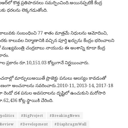
ర్‌లో కొత్త ప్రతిపాదనలు సమర్పించింది.అయినప్పటికీ కేంద్ర
ులకు ధరలను లెక్కగడుతోంది.
కాలువకు సంబంధించి 77 శాతం మాత్రమే నిధులను ఆమోదించి,
మేరకు కాలువల నిర్మాణానికి వచ్చిన పూర్తి ఖర్చును కేంద్రం భరించాలని
యటనలో ముఖ్యమంత్రి చంద్రబాబు నాయుడు ఈ అంశాన్ని కూడా కేంద్ర
ాచారం.
ప్రకారం రూ.10,151.03 కోట్లుగానే నిర్ణయించారు.
నాల్లో మార్పులుఅయితే ప్రాజెక్టు పనులు ఆలస్యం కావడంతో
గుణంగా అంచనాలను సవరించారు.2010-11, 2013-14, 2017-18
ాగా రెండో దశ పనుల అవసరాలను దృష్టిలో ఉంచుకుని మరోసారి
2,436 కోట్ల స్థాయికి చేరింది.
politics
#BigProject
#BreakingNews
Review
#Development
#DiaphragmWall