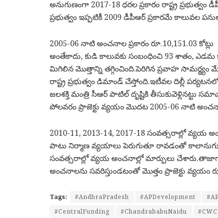
అనుగుణంగా 2017-18 ధరల ప్రకారం రాష్ట్ర ప్రభుత్వం డీపీఆ
ప్రభుత్వం ఇప్పటికీ 2009 డీపీఆర్‌ ప్రకారమే కాలువల పన
2005-06 నాటి అంచనాల ప్రకారం రూ.10,151.03 కోట్లు
అంతేకాదు, కుడి కాలువకు సంబంధించి 93 శాతం, ఎడమ 
మిగిలిన మొత్తాన్ని తగ్గించింది.పెరిగిన ప్రవాహ సామర్థ్యం 
రాష్ట్ర ప్రభుత్వం డిమాండ్‌ చేస్తోంది.ఇటీవల దిల్లీ పర్
జలశక్తి మంత్రి సీఆర్‌ పాటిల్‌ దృష్టికి తీసుకువెళ్లినట్టు సమ
పోలవరం ప్రాజెక్టు వ్యయం మొదట 2005-06 నాటి అంచనాల 
2010-11, 2013-14, 2017-18 సంవత్సరాల్లో వ్యయ అంచ
పాటు నిర్మాణ వ్యయాలు పెరుగుతూ రావడంతో కాలాను
సంవత్సరాల్లో వ్యయ అంచనాల్లో మార్పులు చేశారు.తాజ
అంచనాలను సవరిస్తుండటంతో మొత్తం ప్రాజెక్టు వ్యయం రూ.6
Tags:
#AndhraPradesh
#APDevelopment
#AP
#CentralFunding
#ChandrababuNaidu
#CWC