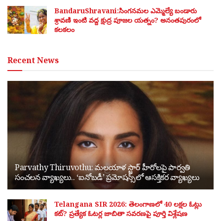
BandaruShravani:సింగనమల ఎమ్మెల్యే బండారు
శ్రావణి ఇంటి వద్ద క్షుద్ర పూజల యత్నం? అనంతపురంలో
కలకలం
Recent News
Parvathy Thiruvothu: మలయాళ స్టార్ హీరోలపై పార్వతి
సంచలన వ్యాఖ్యలు.. ‘ఐనోబడీ’ ప్రమోషన్స్‌లో ఆసక్తికర వ్యాఖ్యలు
Telangana SIR 2026: తెలంగాణలో 40 లక్షల ఓట్లు
కట్? ప్రత్యేక ఓటర్ల జాబితా సవరణపై పూర్తి విశ్లేషణ