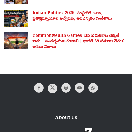
Indian Politics 2026: సంస్థాగత బలం,
ప్రత్యామ్నాయాల అన్వేషణ, ఉపఎన్నికల సంకేతాలు
Commonwealth Games 2026: పతకాల లెక్కలే
కాదు… సందర్భమూ చూడాలి | భారత్ 39 పతకాల వెనుక
అసలు నిజాలు
About Us