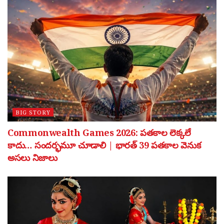
BIG STORY
Commonwealth Games 2026: పతకాల లెక్కలే
కాదు… సందర్భమూ చూడాలి | భారత్ 39 పతకాల వెనుక
అసలు నిజాలు