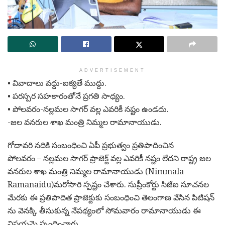
ADVERTISEMENT
• వివాదాలు వద్దు-ఐక్యతే ముద్దు.
• పరస్పర సహకారంతోనే ప్రగతి సాధ్యం.
• పోలవరం-నల్లమల సాగర్ వల్ల ఎవరికీ నష్టం ఉండదు.
-జల వనరుల శాఖ మంత్రి నిమ్మల రామానాయుడు.
గోదావరి నదికి సంబంధించి ఏపీ ప్రభుత్వం ప్రతిపాదించిన
పోలవరం – నల్లమల సాగర్ ప్రాజెక్ట్ వల్ల ఎవరికీ నష్టం లేదని రాష్ట్ర జల
వనరుల శాఖ మంత్రి నిమ్మల రామానాయుడు (Nimmala
Ramanaidu)మరోసారి స్పష్టం చేశారు. సుప్రీంకోర్టు సిజేఐ సూచనల
మేరకు ఈ ప్రతిపాదిత ప్రాజెక్టుకు సంబంధించి తెలంగాణ వేసిన పిటిషన్
ను వెనక్కి తీసుకున్న నేపథ్యంలో సోమవారం రామానాయుడు ఈ
విషయమై స్పందించారు.