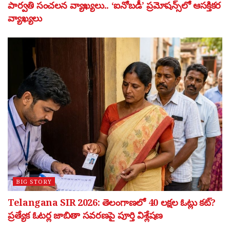
పార్వతి సంచలన వ్యాఖ్యలు.. ‘ఐనోబడీ’ ప్రమోషన్స్‌లో ఆసక్తికర
వ్యాఖ్యలు
BIG STORY
Telangana SIR 2026: తెలంగాణలో 40 లక్షల ఓట్లు కట్?
ప్రత్యేక ఓటర్ల జాబితా సవరణపై పూర్తి విశ్లేషణ