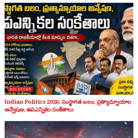
BIG STORY
Indian Politics 2026: సంస్థాగత బలం, ప్రత్యామ్నాయాల
అన్వేషణ, ఉపఎన్నికల సంకేతాలు