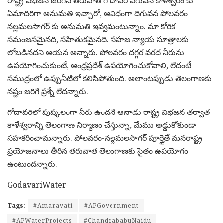
రాష్ట్ర విభజన జరిగిన తరువాత గోదావరి ఎగువన కాళేశ్వరం కు
ఏమాదిరిగా అనుమతి ఇచ్చారో, ఆవిధంగా దిగువన పోలవరం-
నల్లమలసాగర్ కు అనుమతి ఇవ్వమంటున్నాం. మా కోరిక
సమంజసమైనది, సహేతుకమైనది. సహజ న్యాయ సూత్రాలకు
లోబడినదని ఆయన అన్నారు. పోలవరం దగ్గర వరద నీరును
ఉపయోగించుకుంటే, ఆంధ్రప్రదేశ్ ఉపయోగించుకోవాలి, లేదంటే
సముద్రంలో ఉప్పునీటిలో కలిసిపోతుంది. అలాంటప్పుడు తెలంగాణకు
నష్టం జరిగే ప్రశ్నే లేదన్నారు.
గోదావరిలో పుష్కలంగా నీరు ఉందనే ఆనాడు రాష్ట్ర విభజన తర్వాత
కాళేశ్వరాన్ని తెలంగాణ నిర్మాణం చేస్తున్నా, మేము అడ్డుకోకుండా
సహకరించామన్నారు. పోలవరం-నల్లమలసాగర్ పూర్తైతే మనరాష్ట్ర
ప్రయోజనాలు తీరిన తరువాత తెలంగాణకు సైతం ఉపయోగం
ఉంటుందన్నారు.
GodavariWater
Tags:
#Amaravati
#APGovernment
#APWaterProjects
#ChandrababuNaidu