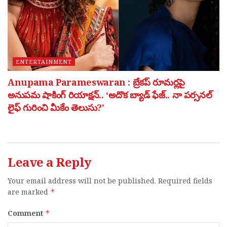
ENTERTAINMENT
Anupama Parameswaran : బ్రేకప్ రూమర్లపై
అనుపమ షాకింగ్ రియాక్షన్.. ‘అదొక బ్యాడ్ ఫేజ్.. నా పర్సనల్
లైఫ్ గురించి మీకేం తెలుసు?’
Leave a Reply
Your email address will not be published.
Required fields
are marked
*
Comment
*