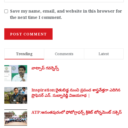
Save my name, email, and website in this browser for
the next time I comment.
Trending
Comments
Latest
వాట్సాప్ గవర్నెన్స్
Inspiration:రైతుబిడ్డ నుంచి ప్రపంచ శాస్త్రవేత్తగా ఎదిగిన
ప్రొఫెసర్ ఎన్. సుబ్బారెడ్డి విజయగాథ |
ATP:అనంతపురంలో ఫోటోగ్రాఫర్స్ క్రికెట్ టోర్నమెంట్ సక్సెస్