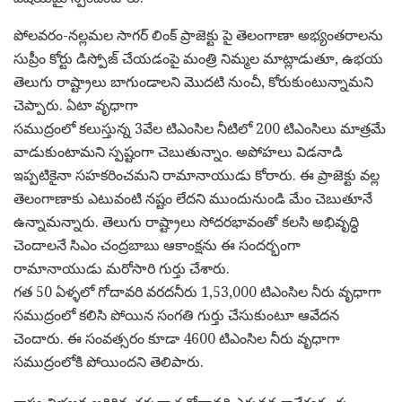
పోలవరం-నల్లమల సాగర్ లింక్ ప్రాజెక్టు పై తెలంగాణా అభ్యంతరాలను
సుప్రీం కోర్టు డిస్పోజ్ చేయడంపై మంత్రి నిమ్మల మాట్లాడుతూ, ఉభయ
తెలుగు రాష్ట్రాలు బాగుండాలని మొదటి నుంచీ, కోరుకుంటున్నామని
చెప్పారు. ఏటా వృధాగా
సముద్రంలో కలుస్తున్న 3వేల టిఎంసిల నీటిలో 200 టిఎంసిలు మాత్రమే
వాడుకుంటామని స్పష్టంగా చెబుతున్నాం. అపోహలు విడనాడి
ఇప్పటికైనా సహకరించమని రామానాయుడు కోరారు. ఈ ప్రాజెక్టు వల్ల
తెలంగాణాకు ఎటువంటి నష్టం లేదని ముందునుండి మేం చెబుతూనే
ఉన్నామన్నారు. తెలుగు రాష్ట్రాలు సోదరభావంతో కలసి అభివృద్ధి
చెందాలనే సిఎం చంద్రబాబు ఆకాంక్షను ఈ సందర్భంగా
రామానాయుడు మరోసారి గుర్తు చేశారు.
గత 50 ఏళ్ళలో గోదావరి వరదనీరు 1,53,000 టిఎంసిల నీరు వృధాగా
సముద్రంలో కలిసి పోయిన సంగతి గుర్తు చేసుకుంటూ ఆవేదన
చెందారు. ఈ సంవత్సరం కూడా 4600 టిఎంసిల నీరు వృధాగా
సముద్రంలోకి పోయిందని తెలిపారు.