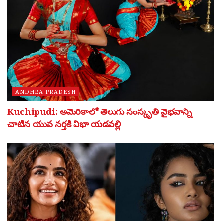
ANDHRA PRADESH
Kuchipudi: అమెరికాలో తెలుగు సంస్కృతి వైభవాన్ని
చాటిన యువ నర్తకి విభా యడవల్లి