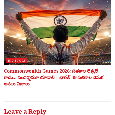
BIG STORY
Commonwealth Games 2026: పతకాల లెక్కలే
కాదు… సందర్భమూ చూడాలి | భారత్ 39 పతకాల వెనుక
అసలు నిజాలు
Leave a Reply