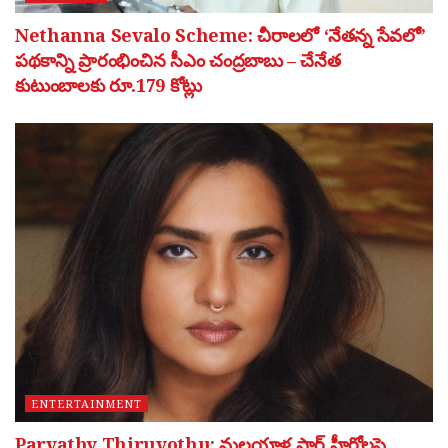
Nethanna Sevalo Scheme: చీరాలలో ‘నేతన్న సేవలో’
పథకాన్ని ప్రారంభించిన సీఎం చంద్రబాబు – చేనేత
కుటుంబాలకు రూ.179 కోట్లు
ENTERTAINMENT
Parvathy Thiruvothu: మలయాళ స్టార్ హీరోలపై