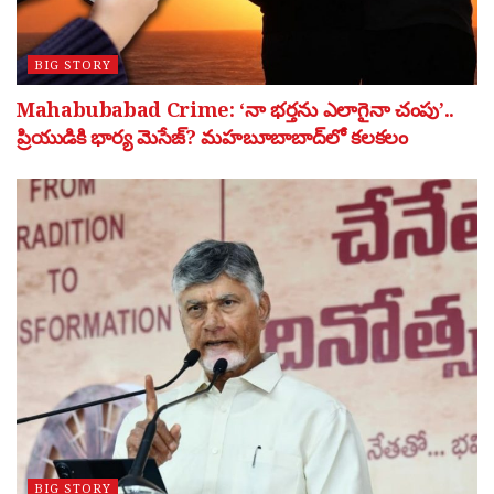
BIG STORY
Mahabubabad Crime: ‘నా భర్తను ఎలాగైనా చంపు’..
ప్రియుడికి భార్య మెసేజ్? మహబూబాబాద్‌లో కలకలం
BIG STORY