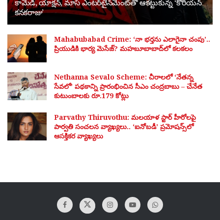
కామెడీ, యాక్షన్, మాస్ ఎంటర్‌టైన్‌మెంట్‌తో ఆకట్టుకున్న ‘కొరియన్
కనకరాజు’
Mahabubabad Crime: ‘నా భర్తను ఎలాగైనా చంపు’..
ప్రియుడికి భార్య మెసేజ్? మహబూబాబాద్‌లో కలకలం
Nethanna Sevalo Scheme: చీరాలలో ‘నేతన్న
సేవలో’ పథకాన్ని ప్రారంభించిన సీఎం చంద్రబాబు – చేనేత
కుటుంబాలకు రూ.179 కోట్లు
Parvathy Thiruvothu: మలయాళ స్టార్ హీరోలపై
పార్వతి సంచలన వ్యాఖ్యలు.. ‘ఐనోబడీ’ ప్రమోషన్స్‌లో
ఆసక్తికర వ్యాఖ్యలు