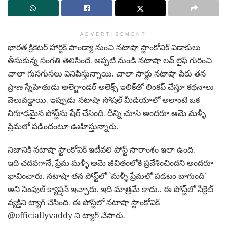
ADVERTISEMENT
భారత క్రికెటర్ హార్దిక్ పాండ్యా నుంచి న‌టాషా స్టాంకోవిక్ విడాకులు
తీసుకున్న సంగ‌తి తెలిసిందే. అప్పటి నుండి నటాషా ల‌వ్ లైఫ్‌ గురించి
చాలా గుస‌గుస‌లు వినిపిస్తున్నాయి. చాలా సార్లు న‌టాషా పేరు త‌న
ప్రాణ స్నేహితుడు అలెగ్జాండర్ అలెక్స్ ఇలిక్‌తో లింక‌ప్ చేస్తూ క‌థ‌నాలు
వెలువ‌డ్డాయి. ఇప్పుడు నటాషా సోషల్ మీడియాలో అలాంటి ఒక
నిగూఢ‌మైన పోస్ట్‌ను షేర్ చేసింది. దీన్ని చూసి అందరూ ఆమె మళ్ళీ
ప్రేమలో ప‌డిందంటూ ఊహిస్తున్నారు.
నిజానికి నటాషా స్టాంకోవిక్ ఇటీవలి పోస్ట్ సారాంశం ఇలా ఉంది.
ఇది చ‌ద‌వ‌గానే, ప్రేమ మళ్ళీ ఆమె జీవితంలోకి ప్రవేశించిందని అందరూ
భావించారు. నటాషా తన పోస్ట్‌లో `మళ్ళీ ప్రేమలో పడటం బాగుంది`
అని సింపుల్ క్యాప్ష‌న్ ఇచ్చారు. ఇది మాత్రమే కాదు.. ఈ పోస్ట్‌లో సీక్రెట్
వ్య‌క్తిని ట్యాగ్ చేసింది. ఈ పోస్ట్‌లో నటాషా స్టాంకోవిక్
@officiallyvaddy ని ట్యాగ్ చేసారు.