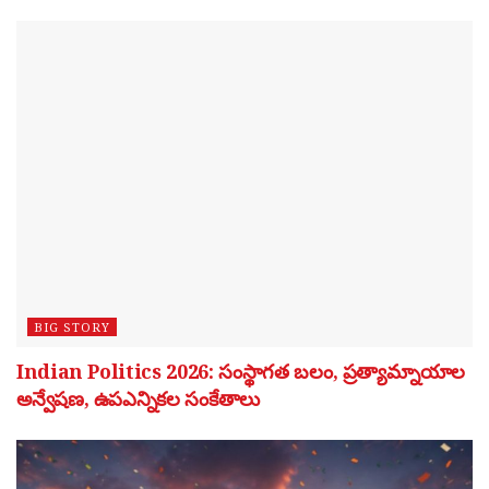
BIG STORY
Indian Politics 2026: సంస్థాగత బలం, ప్రత్యామ్నాయాల
అన్వేషణ, ఉపఎన్నికల సంకేతాలు