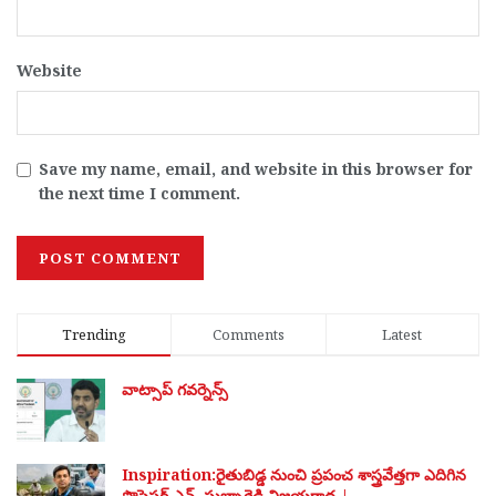
Website
Save my name, email, and website in this browser for
the next time I comment.
Trending
Comments
Latest
వాట్సాప్ గవర్నెన్స్
Inspiration:రైతుబిడ్డ నుంచి ప్రపంచ శాస్త్రవేత్తగా ఎదిగిన
ప్రొఫెసర్ ఎన్. సుబ్బారెడ్డి విజయగాథ |