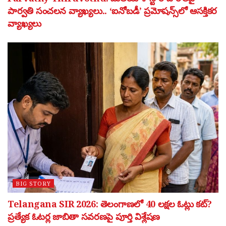
పార్వతి సంచలన వ్యాఖ్యలు.. ‘ఐనోబడీ’ ప్రమోషన్స్‌లో ఆసక్తికర
వ్యాఖ్యలు
BIG STORY
Telangana SIR 2026: తెలంగాణలో 40 లక్షల ఓట్లు కట్?
ప్రత్యేక ఓటర్ల జాబితా సవరణపై పూర్తి విశ్లేషణ