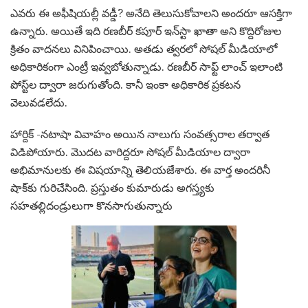
ఎవ‌రు ఈ అఫీషియ‌ల్లీ వ‌డ్డీ? అనేది తెలుసుకోవాల‌ని అందరూ ఆసక్తిగా
ఉన్నారు. అయితే ఇది రణబీర్ కపూర్ ఇన్‌స్టా ఖాతా అని కొద్దిరోజుల
క్రితం వాదనలు వినిపించాయి. అతడు త్వరలో సోషల్ మీడియాలో
అధికారికంగా ఎంట్రీ ఇవ్వబోతున్నాడు. ర‌ణ‌బీర్ సాఫ్ట్ లాంచ్ ఇలాంటి
పోస్ట్‌ల ద్వారా జరుగుతోంది. కానీ ఇంకా అధికారిక ప్రకటన
వెలువడలేదు.
హార్దిక్ -నటాషా వివాహం అయిన నాలుగు సంవత్సరాల తర్వాత
విడిపోయారు. మొద‌ట‌ వారిద్దరూ సోషల్ మీడియాల‌ ద్వారా
అభిమానులకు ఈ విషయాన్ని తెలియజేశారు. ఈ వార్త అందరినీ
షాక్‌కు గురిచేసింది. ప్ర‌స్తుతం కుమారుడు అగ‌స్త్య‌కు
స‌హ‌త‌ల్లిదండ్రులుగా కొన‌సాగుతున్నారు