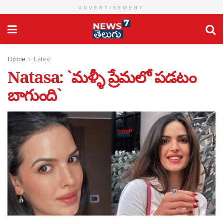
ADVERTISEMENT
Home
Latest
Natasa: `మళ్ళీ ప్రేమలో పడటం
బాగుంది`