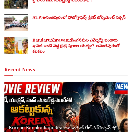
ATP:అనంతపురంలో ఫోటోగ్రాఫర్స్ క్రికెట్ టోర్నమెంట్ సక్సెస్
BandaruShravani:సింగనమల ఎమ్మెల్యే బండారు
శ్రావణి ఇంటి వద్ద క్షుద్ర పూజల యత్నం? అనంతపురంలో
కలకలం
Recent News
Korean Kanaka Raju Review: వరుణ్ తేజ్ వన్‌మ్యాన్ షో..