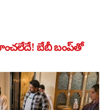
చలేదే! బేబీ బంప్‌తో