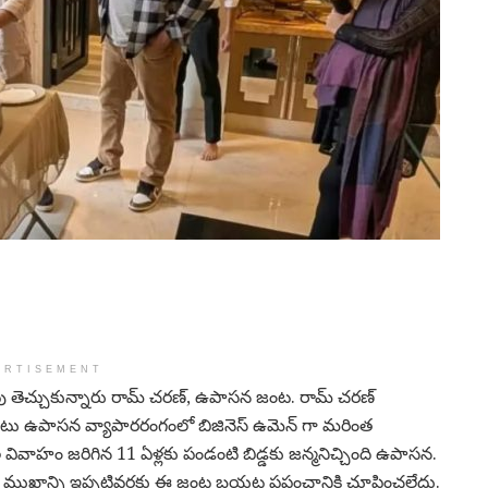
ERTISEMENT
తింపు తెచ్చుకున్నారు రామ్ చరణ్, ఉపాసన జంట. రామ్ చరణ్
.. అటు ఉపాసన వ్యాపారరంగంలో బిజినెస్ ఉమెన్ గా మరింత
ల వివాహం జరిగిన 11 ఏళ్లకు పండంటి బిడ్డకు జన్మనిచ్చింది ఉపాసన.
ాప ముఖాన్ని ఇప్పటివరకు ఈ జంట బయట ప్రపంచానికి చూపించలేదు.