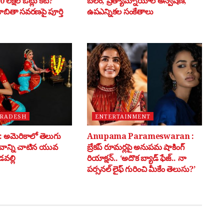
 లక్షల ఓట్లు కట్?
బలం, ప్రత్యామ్నాయాల అన్వేషణ,
 జాబితా సవరణపై పూర్తి
ఉపఎన్నికల సంకేతాలు
PRADESH
ENTERTAINMENT
అమెరికాలో తెలుగు
Anupama Parameswaran :
భవాన్ని చాటిన యువ
బ్రేకప్ రూమర్లపై అనుపమ షాకింగ్
వల్లి
రియాక్షన్.. ‘అదొక బ్యాడ్ ఫేజ్.. నా
పర్సనల్ లైఫ్ గురించి మీకేం తెలుసు?’