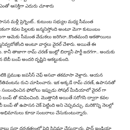
ఎంతో ఆసక్తిగా ఎదురు చూశారు
న మళ్లీ ప్రెగ్నెంట్.. కుటుంబ సభ్యుల మధ్య సీమంత
కంగా కవల పిల్లలకు జన్మనిస్తోంది అంటూ మెగా కుటుంబం
ోజులుగా ఆమెకు సీమంత వేడుకలు జరిగినా..కొంతమంది ఆకతాయిలు
మనివ్వబోతోంది అంటూ వార్తలు వైరల్ చేశారు. అయితే ఈ
కానీ తాజాగా రామ్ చరణ్ ఇంట్లో బిర్యానీ పార్టీ జరగగా.. అందుకు
ీ బంప్ అందరి దృష్టిని ఆకట్టుకుంది.
 ఇంటికి ప్రముఖ జపనీస్ చెఫ్ అసవా తకమాసా వెళ్లారు. ఆయన
న చేతివంటను రుచి చూపించారు. ఇక అక్కడే రామ్ చరణ్, ఉపాసనతో
ు సంబంధించిన ఫోటోలు ఇప్పుడు సోషల్ మీడియాలో వైరల్ గా
్ తో కనిపించింది. మొత్తానికి అయితే సరోగసి ద్వారా కవల
 బంప్ తో ఉపాసన చెక్ పెట్టింది అని చెప్పవచ్చు. మరికొన్ని నెలల్లో
ి అభిమానులు కూడా సంబరాలు చేసుకుంటున్నారు.
ాబు సనా దర్శకత్వంలో పెద్ది సినిమా చేస్తున్నారు. పాన్ ఇండియా