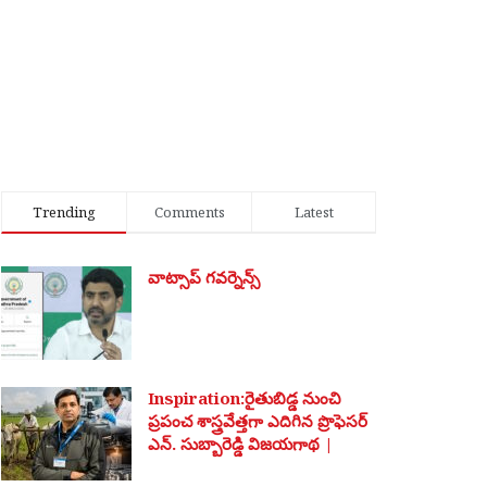
Trending
Comments
Latest
వాట్సాప్ గవర్నెన్స్
Inspiration:రైతుబిడ్డ నుంచి
ప్రపంచ శాస్త్రవేత్తగా ఎదిగిన ప్రొఫెసర్
ఎన్. సుబ్బారెడ్డి విజయగాథ |