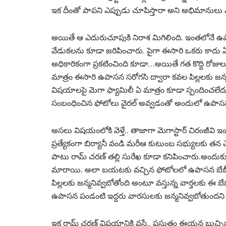
ఇక దీంతో పాపని ఎప్పుడు చూపిస్తారా అని అభిమానులు 
అయితే ఆ ఎదురుచూపుకి నిరాశ మిగిలింది. ఇంతలోనే ఉపాస
వేడుకలను కూడా జరిపించారు. పైగా ఈసారి ఒకరు కాదు ఏ
అధికారికంగా ప్రకటించింది కూడా…అయితే గత కొద్ది ర
మాత్రం ఈసారి ఉపాసన సరోగసి ద్వారా కవల పిల్లలకు జన్
విషయాలపై మెగా ఫ్యామిలీ ఏ మాత్రం కూడా స్పందించలేదు. 
సంబంధించిన ఫోటోలు వైరల్ అవ్వడంతో అందులో ఉపాసన బేబ
అసలు విషయంలోకి వెళ్తే.. తాజాగా మెగాస్టార్ చిరంజీవి
ప్రత్యేకంగా బిర్యానీ వండి మరీఆ కుటుంబ సభ్యులకు త
పాటు రామ్ చరణ్ తల్లి సురేఖ కూడా కనిపించారు.అందుక
మారాయి. అలా బయటకు వచ్చిన ఫోటోలలో ఉపాసన బేబీ బంప
పిల్లలకు జన్మనివ్వబోతోంది అంటూ వస్తున్న వార్తలకు ఈ బేబీ
ఉపాసన పండంటి ఇద్దరు వారసులకు జన్మనివ్వబోతుందన
ఇక రామ్ చరణ్ విషయానికి వస్తే.. ప్రస్తుతం ఈయన బుచ్చిబ