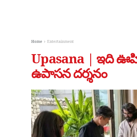
Home
Entertainment
Upasana | ఇది ఊహిం
ఉపాసన దర్శనం