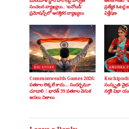
మలయాళ స్టార్ హీరోలపై పార్వతి
తెలంగాణలో 40
సంచలన వ్యాఖ్యలు.. ‘ఐనోబడీ’
ప్రత్యేక ఓటర్ల
ప్రమోషన్స్‌లో ఆసక్తికర వ్యాఖ్యలు
విశ్లేషణ
BIG STORY
ANDHRA 
Commonwealth Games 2026:
Kuchipudi: 
పతకాల లెక్కలే కాదు… సందర్భమూ
సంస్కృతి వై
చూడాలి | భారత్ 39 పతకాల వెనుక
నర్తకి విభా యడ
అసలు నిజాలు