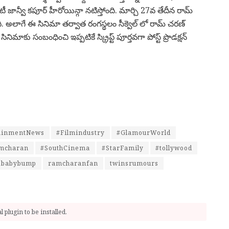
జాన్వీ కపూర్ హీరోయిన్గా నటిస్తోంది. మార్చి 27వ తేదీన రామ్
ి. అలాగే ఈ సినిమా తర్వాత రంగస్థలం సీక్వెల్ లో రామ్ చరణ్
ాకు సంబంధించి ఇప్పటికే స్క్రిప్ట్ పూర్తవగా పోస్ట్ ప్రొడక్షన్
ainmentNews
#Filmindustry
#GlamourWorld
mcharan
#SouthCinema
#StarFamily
#tollywood
babybump
ramcharanfan
twinsrumours
 plugin to be installed.