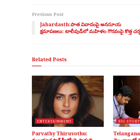
Previous Post
Jabardasth:పాత వివాదంపై అనసూయ
క్షమాపణలు: టాలీవుడ్‌లో మహిళల గౌరవంపై కొత్త చర్
Related
Posts
ENTERTAINMENT
BIG STORY
Parvathy Thiruvothu:
Telangana 