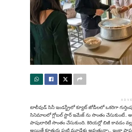
ADV
టాలీవుడ్ సినీ ఇండస్ట్రీలో క్యూట్ జోడీలలో ఒకరిగా గుర్
సినిమాలలో గ్లోబల్ స్టార్ ఇమేజ్ ను సొంతం చేసుకుంటే
పాపులారిటీ సొంతం చేసుకుంది. కెరియర్లో బిజీ కావడం వల్
అయితే కూతురు పుట్టి మూడేళ్లు అవుతున్నా.. ఇంకా ప