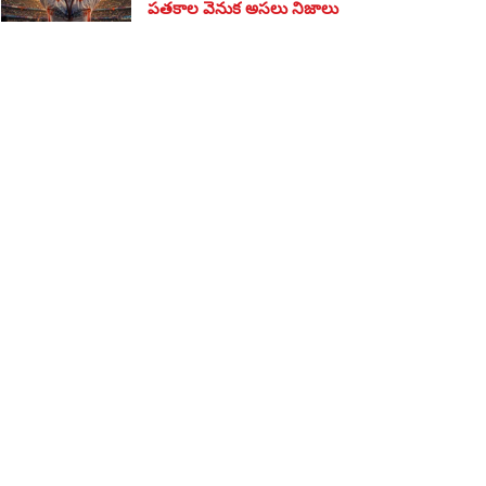
పతకాల వెనుక అసలు నిజాలు