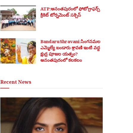
ATP:అనంతపురంలో ఫోటోగ్రాఫర్స్
క్రికెట్ టోర్నమెంట్ సక్సెస్
BandaruShravani:సింగనమల
ఎమ్మెల్యే బండారు శ్రావణి ఇంటి వద్ద
క్షుద్ర పూజల యత్నం?
అనంతపురంలో కలకలం
Recent News