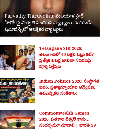
Parvathy Thiruvothu: మలయాళ స్టార్
హీరోలపై పార్వతి సంచలన వ్యాఖ్యలు.. ‘ఐనోబడీ’
ప్రమోషన్స్‌లో ఆసక్తికర వ్యాఖ్యలు
Telangana SIR 2026:
తెలంగాణలో 40 లక్షల ఓట్లు కట్?
ప్రత్యేక ఓటర్ల జాబితా సవరణపై
పూర్తి విశ్లేషణ
Indian Politics 2026: సంస్థాగత
బలం, ప్రత్యామ్నాయాల అన్వేషణ,
ఉపఎన్నికల సంకేతాలు
Commonwealth Games
2026: పతకాల లెక్కలే కాదు…
సందర్భమూ చూడాలి | భారత్ 39