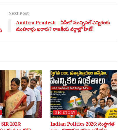
Next Post
Andhra Pradesh | ఏపీలో మున్సిపల్ ఎన్నికలకు
చ
ముహూర్తం ఖరారు? రాజకీయ వర్గాల్లో హీట్!
BIG STORY
SIR 2026:
Indian Politics 2026: సంస్థాగత