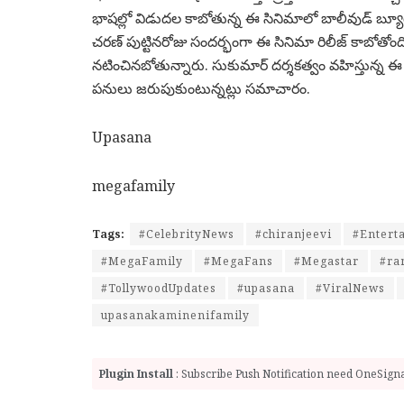
భాషల్లో విడుదల కాబోతున్న ఈ సినిమాలో బాలీవుడ్ బ్యూటీ 
చరణ్ పుట్టినరోజు సందర్భంగా ఈ సినిమా రిలీజ్ కాబోతోంద
నటించినబోతున్నారు. సుకుమార్ దర్శకత్వం వహిస్తున్న ఈ సినిమ
పనులు జరుపుకుంటున్నట్లు సమాచారం.
Upasana
megafamily
Tags:
#CelebrityNews
#chiranjeevi
#Entert
#MegaFamily
#MegaFans
#Megastar
#ra
#TollywoodUpdates
#upasana
#ViralNews
upasanakaminenifamily
Plugin Install
: Subscribe Push Notification need OneSignal