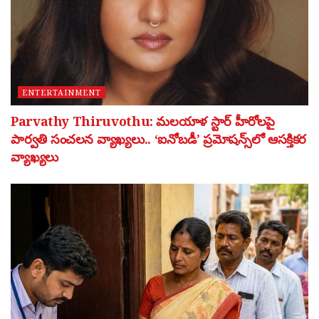
ENTERTAINMENT
Parvathy Thiruvothu: మలయాళ స్టార్ హీరోలపై
పార్వతి సంచలన వ్యాఖ్యలు.. ‘ఐనోబడీ’ ప్రమోషన్స్‌లో ఆసక్తికర
వ్యాఖ్యలు