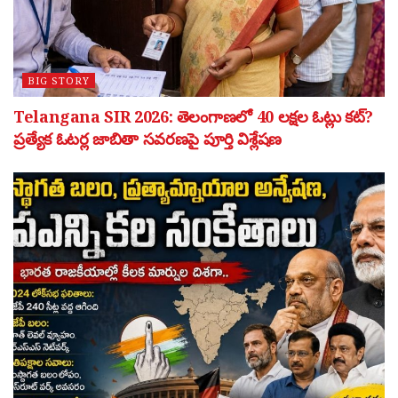
BIG STORY
Telangana SIR 2026: తెలంగాణలో 40 లక్షల ఓట్లు కట్?
ప్రత్యేక ఓటర్ల జాబితా సవరణపై పూర్తి విశ్లేషణ