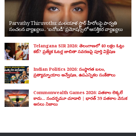
Parvathy Thiruvothu: మలయాళ స్టార్ హీరోలపై పార్వతి
సంచలన వ్యాఖ్యలు.. ‘ఐనోబడీ’ ప్రమోషన్స్‌లో ఆసక్తికర వ్యాఖ్యలు
Telangana SIR 2026: తెలంగాణలో 40 లక్షల ఓట్లు
కట్? ప్రత్యేక ఓటర్ల జాబితా సవరణపై పూర్తి విశ్లేషణ
Indian Politics 2026: సంస్థాగత బలం,
ప్రత్యామ్నాయాల అన్వేషణ, ఉపఎన్నికల సంకేతాలు
Commonwealth Games 2026: పతకాల లెక్కలే
కాదు… సందర్భమూ చూడాలి | భారత్ 39 పతకాల వెనుక
అసలు నిజాలు