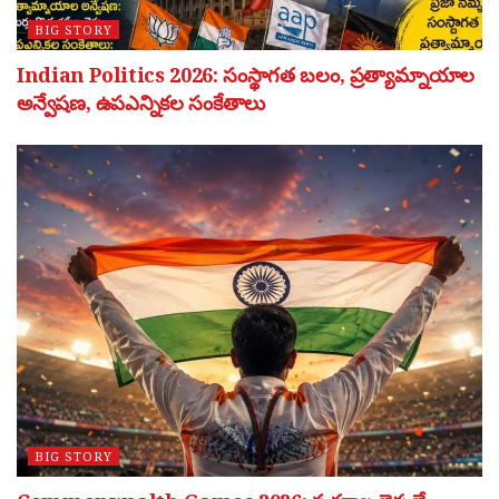
BIG STORY
Indian Politics 2026: సంస్థాగత బలం, ప్రత్యామ్నాయాల
అన్వేషణ, ఉపఎన్నికల సంకేతాలు
BIG STORY