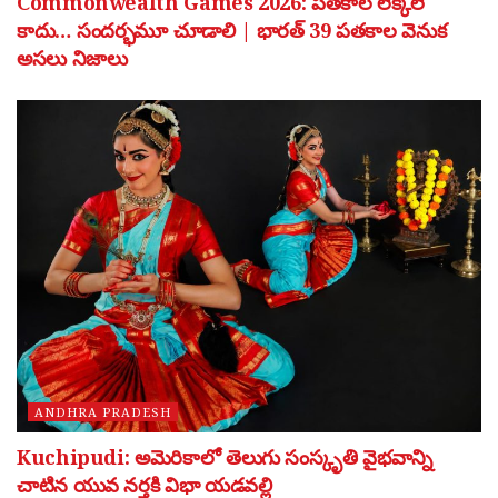
Commonwealth Games 2026: పతకాల లెక్కలే
కాదు… సందర్భమూ చూడాలి | భారత్ 39 పతకాల వెనుక
అసలు నిజాలు
ANDHRA PRADESH
Kuchipudi: అమెరికాలో తెలుగు సంస్కృతి వైభవాన్ని
చాటిన యువ నర్తకి విభా యడవల్లి