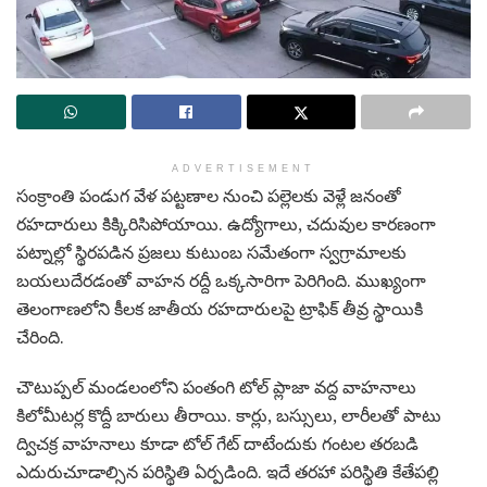
ADVERTISEMENT
సంక్రాంతి పండుగ వేళ పట్టణాల నుంచి పల్లెలకు వెళ్లే జనంతో
రహదారులు కిక్కిరిసిపోయాయి. ఉద్యోగాలు, చదువుల కారణంగా
పట్నాల్లో స్థిరపడిన ప్రజలు కుటుంబ సమేతంగా స్వగ్రామాలకు
బయలుదేరడంతో వాహన రద్దీ ఒక్కసారిగా పెరిగింది. ముఖ్యంగా
తెలంగాణలోని కీలక జాతీయ రహదారులపై ట్రాఫిక్ తీవ్ర స్థాయికి
చేరింది.
చౌటుప్పల్ మండలంలోని పంతంగి టోల్ ప్లాజా వద్ద వాహనాలు
కిలోమీటర్ల కొద్దీ బారులు తీరాయి. కార్లు, బస్సులు, లారీలతో పాటు
ద్విచక్ర వాహనాలు కూడా టోల్ గేట్ దాటేందుకు గంటల తరబడి
ఎదురుచూడాల్సిన పరిస్థితి ఏర్పడింది. ఇదే తరహా పరిస్థితి కేతేపల్లి