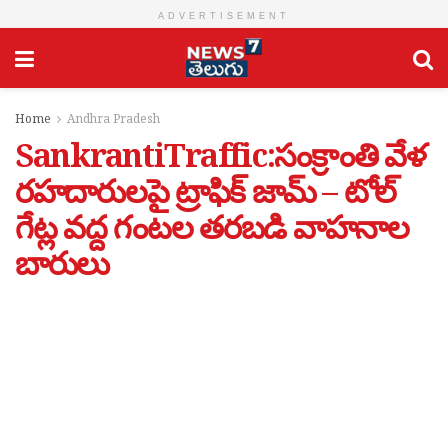
ADVERTISEMENT
Home
Andhra Pradesh
SankrantiTraffic:సంక్రాంతి వేళ
రహదారులపై ట్రాఫిక్ జామ్‌ – టోల్
గేట్ల వద్ద గంటల తరబడి వాహనాల
బారులు