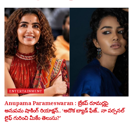
ENTERTAINMENT
Anupama Parameswaran : బ్రేకప్ రూమర్లపై
అనుపమ షాకింగ్ రియాక్షన్.. ‘అదొక బ్యాడ్ ఫేజ్.. నా పర్సనల్
లైఫ్ గురించి మీకేం తెలుసు?’