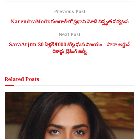
Previous Post
NarendraModi:గుజరాత్‌లో ప్రధాని మోదీ విస్తృత పర్యటన
Next Post
SaraArjun:20 ఏళ్లకే ₹1000 కోట్ల ఘన విజయం – సారా అర్జున్
రికార్డు బ్రేకింగ్ జర్నీ
Related
Posts