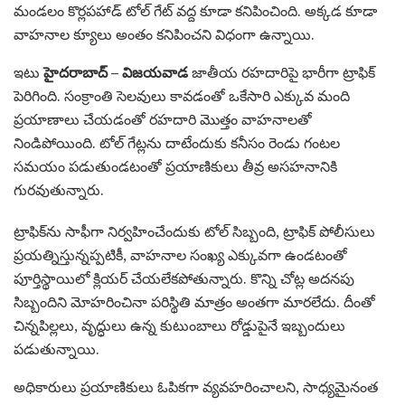
మండలం కొర్లపహాడ్ టోల్ గేట్ వద్ద కూడా కనిపించింది. అక్కడ కూడా
వాహనాల క్యూలు అంతం కనిపించని విధంగా ఉన్నాయి.
ఇటు
హైదరాబాద్
–
విజయవాడ
జాతీయ రహదారిపై భారీగా ట్రాఫిక్
పెరిగింది. సంక్రాంతి సెలవులు కావడంతో ఒకేసారి ఎక్కువ మంది
ప్రయాణాలు చేయడంతో రహదారి మొత్తం వాహనాలతో
నిండిపోయింది. టోల్ గేట్లను దాటేందుకు కనీసం రెండు గంటల
సమయం పడుతుండటంతో ప్రయాణికులు తీవ్ర అసహనానికి
గురవుతున్నారు.
ట్రాఫిక్‌ను సాఫీగా నిర్వహించేందుకు టోల్ సిబ్బంది, ట్రాఫిక్ పోలీసులు
ప్రయత్నిస్తున్నప్పటికీ, వాహనాల సంఖ్య ఎక్కువగా ఉండటంతో
పూర్తిస్థాయిలో క్లియర్ చేయలేకపోతున్నారు. కొన్ని చోట్ల అదనపు
సిబ్బందిని మోహరించినా పరిస్థితి మాత్రం అంతగా మారలేదు. దీంతో
చిన్నపిల్లలు, వృద్ధులు ఉన్న కుటుంబాలు రోడ్డుపైనే ఇబ్బందులు
పడుతున్నాయి.
అధికారులు ప్రయాణికులు ఓపికగా వ్యవహరించాలని, సాధ్యమైనంత