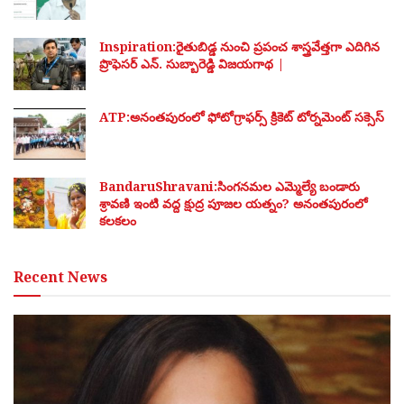
Inspiration:రైతుబిడ్డ నుంచి ప్రపంచ శాస్త్రవేత్తగా ఎదిగిన
ప్రొఫెసర్ ఎన్. సుబ్బారెడ్డి విజయగాథ |
ATP:అనంతపురంలో ఫోటోగ్రాఫర్స్ క్రికెట్ టోర్నమెంట్ సక్సెస్
BandaruShravani:సింగనమల ఎమ్మెల్యే బండారు
శ్రావణి ఇంటి వద్ద క్షుద్ర పూజల యత్నం? అనంతపురంలో
కలకలం
Recent News